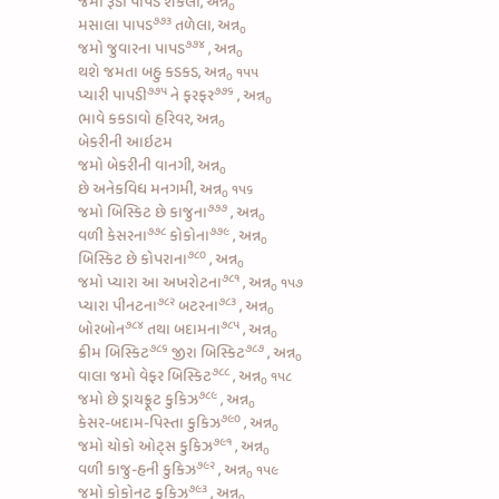
જમો રૂડા પાપડ શેકેલા, અન્ન
૦
૭૭૩
મસાલા પાપડ
તળેલા, અન્ન
૦
૭૭૪
જમો
જુવારના પાપડ
, અન્ન
૦
થશે જમતા બહુ કડકડ, અન્ન
૧૫૫
૦
૭૭૫
૭૭૬
પ્યારી
પાપડી
ને
ફરફર
, અન્ન
૦
ભાવે કકડાવો હરિવર, અન્ન
૦
બેકરીની આઇટમ
જમો બેકરીની વાનગી, અન્ન
૦
છે અનેકવિધ મનગમી, અન્ન
૧૫૬
૦
૭૭૭
જમો
બિસ્કિટ છે કાજુના
, અન્ન
૦
૭૭૮
૭૭૯
વળી
કેસરના
કોકોના
, અન્ન
૦
૭૮૦
બિસ્કિટ છે કોપરાના
, અન્ન
૦
૭૮૧
જમો પ્યારા આ
અખરોટના
, અન્ન
૧૫૭
૦
૭૮૨
૭૮૩
પ્યારા
પીનટના
બટરના
, અન્ન
૦
૭૮૪
૭૮૫
બોરબોન
તથા
બદામના
, અન્ન
૦
૭૮૬
૭૮૭
ક્રીમ બિસ્કિટ
જીરા બિસ્કિટ
, અન્ન
૦
૭૮૮
વાલા જમો
વેફર બિસ્કિટ
, અન્ન
૧૫૮
૦
૭૮૯
જમો છે
ડ્રાયફ્રૂટ કુકિઝ
, અન્ન
૦
૭૯૦
કેસર-બદામ-પિસ્તા કુકિઝ
, અન્ન
૦
૭૯૧
જમો
ચોકો ઓટ્સ કુકિઝ
, અન્ન
૦
૭૯૨
વળી
કાજુ-હની કુકિઝ
, અન્ન
૧૫૯
૦
૭૯૩
જમો
કોકોનટ કુકિઝ
, અન્ન
૦