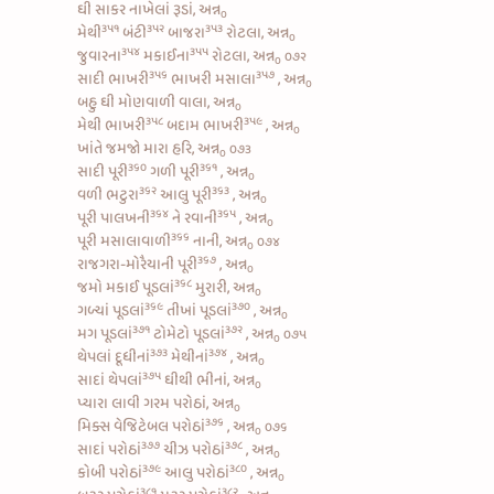
ઘી સાકર નાખેલાં રૂડાં, અન્ન
૦
૩૫૧
૩૫૨
૩૫૩
મેથી
બંટી
બાજરા
રોટલા, અન્ન
૦
૩૫૪
૩૫૫
જુવારના
મકાઈના
રોટલા, અન્ન
૦૭૨
૦
૩૫૬
૩૫૭
સાદી ભાખરી
ભાખરી મસાલા
, અન્ન
૦
બહુ ઘી મોણવાળી વાલા, અન્ન
૦
૩૫૮
૩૫૯
મેથી ભાખરી
બદામ ભાખરી
, અન્ન
૦
ખાંતે જમજો મારા હરિ, અન્ન
૦૭૩
૦
૩૬૦
૩૬૧
સાદી પૂરી
ગળી પૂરી
, અન્ન
૦
૩૬૨
૩૬૩
વળી
ભટુરા
આલુ પૂરી
, અન્ન
૦
૩૬૪
૩૬૫
પૂરી પાલખની
ને
રવાની
, અન્ન
૦
૩૬૬
પૂરી મસાલાવાળી
નાની, અન્ન
૦૭૪
૦
૩૬૭
રાજગરા-મોરૈયાની પૂરી
, અન્ન
૦
૩૬૮
જમો
મકાઈ પૂડલાં
મુરારી, અન્ન
૦
૩૬૯
૩૭૦
ગળ્યાં પૂડલાં
તીખાં પૂડલાં
, અન્ન
૦
૩૭૧
૩૭૨
મગ પૂડલાં
ટોમેટો પૂડલાં
, અન્ન
૦૭૫
૦
૩૭૩
૩૭૪
થેપલાં દૂધીનાં
મેથીનાં
, અન્ન
૦
૩૭૫
સાદાં થેપલાં
ઘીથી ભીનાં, અન્ન
૦
પ્યારા લાવી ગરમ પરોઠાં, અન્ન
૦
૩૭૬
મિક્સ વેજિટેબલ પરોઠાં
, અન્ન
૦૭૬
૦
૩૭૭
૩૭૮
સાદાં પરોઠાં
ચીઝ પરોઠાં
, અન્ન
૦
૩૭૯
૩૮૦
કોબી પરોઠાં
આલુ પરોઠાં
, અન્ન
૦
૩૮૧
૩૮૨