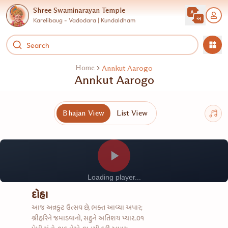
Shree Swaminarayan Temple
Karelibaug - Vadodara | Kundaldham
Home
Annkut Aarogo
Annkut Aarogo
Bhajan View
List View
Loading player...
દોહા
આજ અન્નકૂટ ઉત્સવ છે, ભક્ત આવ્યા અપાર;
શ્રીહરિને જમાડવાનો, સહુને અતિશય પ્યાર..૦૧