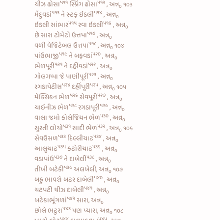
૫૧૧
૫૧૨
ચીઝ ઢોસા
સ્પ્રિંગ ઢોસા
, અન્ન
૧૦૩
૦
૫૧૩
૫૧૪
મેંદુવડાં
ને
સ્ટફ ઇડલી
, અન્ન
૦
૫૧૫
૫૧૬
ઇડલી સાંભાર
રવા ઇડલી
, અન્ન
૦
૫૧૭
છે સારા
ટોમેટો ઉત્તપા
, અન્ન
૦
૫૧૮
વળી
વેજિટેબલ ઉત્તપા
, અન્ન
૧૦૪
૦
૫૧૯
૫૨૦
પાંઉભાજી
ને
બફવડાં
, અન્ન
૦
૫૨૧
૫૨૨
ભેળપૂરી
ને
દહીંવડાં
, અન્ન
૦
૫૨૩
ગોલગપ્પા જે
પાણીપૂરી
, અન્ન
૦
૫૨૪
૫૨૫
રગડાપેટીસ
દહીંપૂરી
, અન્ન
૧૦૫
૦
૫૨૬
૫૨૭
મેક્સિકન ભેળ
સેવપૂરી
, અન્ન
૦
૫૨૮
૫૨૯
ચાઇનીઝ ભેળ
રગડાપૂરી
, અન્ન
૦
૫૩૦
વાલા જમો
કોલેજિયન ભેળ
, અન્ન
૦
૫૩૧
૫૩૨
સુરતી લોચો
સાદી ભેળ
, અન્ન
૧૦૬
૦
૫૩૩
૫૩૪
સેવઉસળ
દિલ્લીચાટ
, અન્ન
૦
૫૩૫
૫૩૬
આલુચાટ
કટોરીચાટ
, અન્ન
૦
૫૩૭
૫૩૮
વડાપાંઉ
ને
દાબેલી
, અન્ન
૦
૫૩૯
તીખી બટેકી
અલબેલી, અન્ન
૧૦૭
૦
૫૪૦
બહુ ભાવશે
બટર દાબેલી
, અન્ન
૦
૫૪૧
ચટપટી ચીઝ દાબેલી
, અન્ન
૦
૫૪૨
બટેકાભૂંગળાં
સારા, અન્ન
૦
૫૪૩
છોલે ભટુરા
પણ પ્યારા, અન્ન
૧૦૮
૦
૫૪૪
૫૪૫