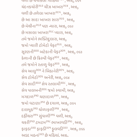
વળી છે
ચંપાકલી ગાંઠિયા
, અન્ન
૦૬૧
૦
૨૯૩
૨૯૪
ચંદનકચોરી
ચીઝ ખાખરા
, અન્ન
૦
૨૯૫
વળી છે
તળેલા ખાખરા
, અન્ન
૦
૨૯૬
છે આ
સાદા ખાખરા સારા
, અન્ન
૦
૨૯૭
છે
મેથીના
પણ ન્યારા, અન્ન
૦૬૨
૦
૨૯૮
છે
મસાલા ખાખરા
પ્યારા, અન્ન
૦
તમે જમોને ભક્તિદુલારા, અન્ન
૦
૨૯૯
જમો પ્યારી
ટોમેટો વેફર
, અન્ન
૦
૩૦૦
૩૦૧
સૂરણની
બટેકાની વેફર
, અન્ન
૦૬૩
૦
૩૦૨
કેળાની છે ક્રિસ્પી વેફર
, અન્ન
૦
૩૦૩
તમે જમોને
રતાળુ વેફર
, અન્ન
૦
૩૦૪
૩૦૫
સેવ આલુ
ને
બિકાનેરી
, અન્ન
૦
૩૦૬
સેવ ટોમેટો
અનેરી, અન્ન
૦૬૪
૦
૩૦૭
૩૦૮
સેવ સાદી
સેવ રતલામી
, અન્ન
૦
૩૦૯
સેવ પાલખની
જમો સ્વામી, અન્ન
૦
૩૧૦
૩૧૧
મગદાળ
ચણાદાળ
, અન્ન
૦
૩૧૨
જમો
વટાણા
છે દયાળ, અન્ન
૦૬૫
૦
૩૧૩
૩૧૪
દાલમૂઠ
ચોળાફળી
, અન્ન
૦
૩૧૫
૩૧૬
દહીંથરા
સુંવાળી
વળી, અન્ન
૦
૩૧૭
૩૧૮
૩૧૯
ચકરી
ટમટમ
ભાખરવડી
, અન્ન
૦
૩૨૦
૩૨૧
૩૨૨
ફાફડા
ફાફડી
ફૂલવડી
, અન્ન
૦૬૬
૦
૩૨3
અડદ મઠનાં
છે મઠિયાં, અન્ન
૦