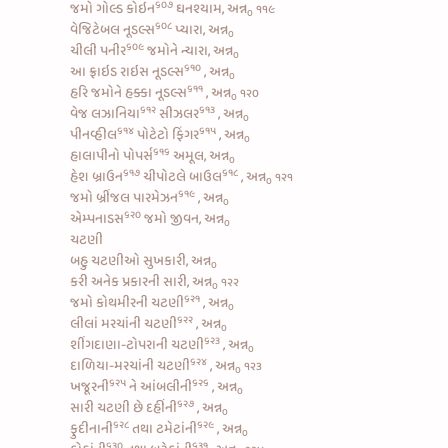
૬૦૭
જમો
ગોલ્ડ કોઇન
ઘનશ્યામ, અન્ન
૧૧૯
૦
૬૦૮
વેજિટેબલ નૂડલ્સ
પ્યારા, અન્ન
૦
૬૦૯
ચીલી પનીર
જમોને ન્યારા, અન્ન
૦
૬૧૦
આ
ફ્રાઇડ રાઇસ નૂડલ્સ
, અન્ન
૦
૬૧૧
હરિ જમોને
હક્કા નૂડલ્સ
, અન્ન
૧૨૦
૦
૬૧૨
૬૧૩
વેજ લઝાનિયા
સીઝલર
, અન્ન
૦
૬૧૪
૬૧૫
પીનવ્હીલ
પોટેટો ફિંગર
, અન્ન
૦
૬૧૬
હાલાપીનો પોપર્સ
અમૂલ, અન્ન
૦
૬૧૭
૬૧૮
હેશ બ્રાઉન
ચીપોટલે બાઉલ
, અન્ન
૧૨૧
૦
૬૧૯
જમો
બ્રીંજલ પારમેઝન
, અન્ન
૦
૬૨૦
એમ્પનાડસ
જમો જીવન, અન્ન
૦
ચટણી
બહુ ચટણીઓ સુખકારી, અન્ન
૦
કરી અનેક પ્રકારની સારી, અન્ન
૧૨૨
૦
૬૨૧
જમો
કોથમીરની ચટણી
, અન્ન
૦
૬૨૨
લીલાં મરચાંની ચટણી
, અન્ન
૦
૬૨૩
શીંગદાણા-ટોપરાની ચટણી
, અન્ન
૦
૬૨૪
દાળિયા-મરચાંની ચટણી
, અન્ન
૧૨૩
૦
૬૨૫
૬૨૬
ખજૂરની
ને
આંબલીની
, અન્ન
૦
૬૨૭
સારી
ચટણી છે દહીંની
, અન્ન
૦
૬૨૮
૬૨૯
ફુદીનાની
તથા
ટમેટાંની
, અન્ન
૦
૬૩૦
૬૩૧