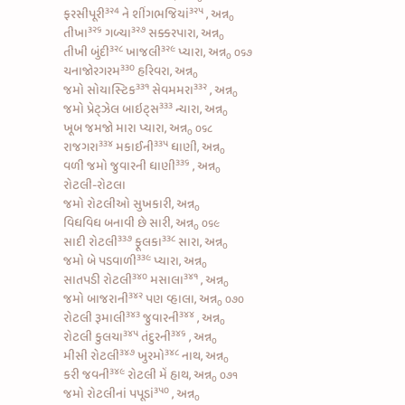
૩૨4
૩૨૫
ફરસીપૂરી
ને
શીંગભજિયાં
, અન્ન
૦
૩૨૬
૩૨૭
તીખા
ગળ્યા
સક્કરપારા, અન્ન
૦
૩૨૮
૩૨૯
તીખી બુંદી
ખાજલી
પ્યારા, અન્ન
૦૬૭
૦
૩૩૦
ચનાજોરગરમ
હરિવરા, અન્ન
૦
૩૩૧
૩૩૨
જમો
સોયાસ્ટિક
સેવમમરા
, અન્ન
૦
૩૩૩
જમો
પ્રેટ્ઝેલ બાઇટ્સ
ન્યારા, અન્ન
૦
ખૂબ જમજો મારા પ્યારા, અન્ન
૦૬૮
૦
૩૩૪
૩૩૫
રાજગરા
મકાઈની
ધાણી, અન્ન
૦
૩૩૬
વળી જમો
જુવારની ધાણી
, અન્ન
૦
રોટલી-રોટલા
જમો રોટલીઓ સુખકારી, અન્ન
૦
વિધવિધ બનાવી છે સારી, અન્ન
૦૬૯
૦
૩૩૭
૩૩૮
સાદી રોટલી
ફૂલકા
સારા, અન્ન
૦
૩૩૯
જમો
બે પડવાળી
પ્યારા, અન્ન
૦
૩૪૦
૩૪૧
સાતપડી રોટલી
મસાલા
, અન્ન
૦
૩૪૨
જમો
બાજરાની
પણ વ્હાલા, અન્ન
૦૭૦
૦
૩૪૩
૩૪૪
રોટલી રૂમાલી
જુવારની
, અન્ન
૦
૩૪૫
૩૪૬
રોટલી કુલચા
તંદુરની
, અન્ન
૦
૩૪૭
૩૪૮
મીસી રોટલી
ખુરમો
નાથ, અન્ન
૦
૩૪૯
કરી
જવની
રોટલી મેં હાથ, અન્ન
૦૭૧
૦
૩૫૦
જમો
રોટલીનાં પપૂડાં
, અન્ન
૦