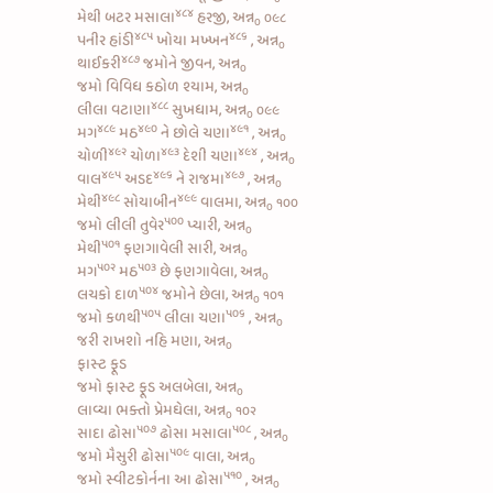
૪૮૪
મેથી બટર મસાલા
હરજી, અન્ન
૦૯૮
૦
૪૮૫
૪૮૬
પનીર હાંડી
ખોયા મખ્ખન
, અન્ન
૦
૪૮૭
થાઈકરી
જમોને જીવન, અન્ન
૦
જમો વિવિધ કઠોળ શ્યામ, અન્ન
૦
૪૮૮
લીલા વટાણા
સુખધામ, અન્ન
૦૯૯
૦
૪૮૯
૪૯૦
૪૯૧
મગ
મઠ
ને
છોલે ચણા
, અન્ન
૦
૪૯૨
૪૯૩
૪૯૪
ચોળી
ચોળા
દેશી ચણા
, અન્ન
૦
૪૯૫
૪૯૬
૪૯૭
વાલ
અડદ
ને
રાજમા
, અન્ન
૦
૪૯૮
૪૯૯
મેથી
સોયાબીન
વાલમા, અન્ન
૧૦૦
૦
૫૦૦
જમો
લીલી તુવેર
પ્યારી, અન્ન
૦
૫૦૧
મેથી
ફણગાવેલી સારી, અન્ન
૦
૫૦૨
૫૦૩
મગ
મઠ
છે ફણગાવેલા, અન્ન
૦
૫૦૪
લચકો દાળ
જમોને છેલા, અન્ન
૧૦૧
૦
૫૦૫
૫૦૬
જમો
કળથી
લીલા ચણા
, અન્ન
૦
જરી રાખશો નહિ મણા, અન્ન
૦
ફાસ્ટ ફૂડ
જમો ફાસ્ટ ફૂડ અલબેલા, અન્ન
૦
લાવ્યા ભક્તો પ્રેમઘેલા, અન્ન
૧૦૨
૦
૫૦૭
૫૦૮
સાદા ઢોસા
ઢોસા મસાલા
, અન્ન
૦
૫૦૯
જમો
મૈસુરી ઢોસા
વાલા, અન્ન
૦
૫૧૦
જમો
સ્વીટકોર્નના આ ઢોસા
, અન્ન
૦