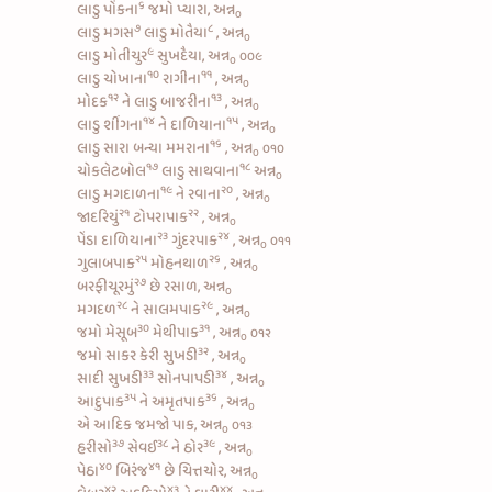
૬
લાડુ પોંકના
જમો પ્યારા, અન્ન
૦
૭
૮
લાડુ મગસ
લાડુ મોતૈયા
, અન્ન
૦
૯
લાડુ મોતીચુર
સુખદૈયા, અન્ન
૦૦૯
૦
૧૦
૧૧
લાડુ ચોખાના
રાગીના
, અન્ન
૦
૧૨
૧૩
મોદક
ને
લાડુ બાજરીના
, અન્ન
૦
૧૪
૧૫
લાડુ શીંગના
ને
દાળિયાના
, અન્ન
૦
૧૬
લાડુ સારા બન્યા
મમરાના
, અન્ન
૦૧૦
૦
૧૭
૧૮
ચોકલેટબોલ
લાડુ સાથવાના
અન્ન
૦
૧૯
૨૦
લાડુ મગદાળના
ને
રવાના
, અન્ન
૦
૨૧
૨૨
જાદરિયું
ટોપરાપાક
, અન્ન
૦
૨૩
૨૪
પેંડા દાળિયાના
ગુંદરપાક
, અન્ન
૦૧૧
૦
૨૫
૨૬
ગુલાબપાક
મોહનથાળ
, અન્ન
૦
૨૭
બરફીચૂરમું
છે રસાળ, અન્ન
૦
૨૮
૨૯
મગદળ
ને
સાલમપાક
, અન્ન
૦
૩૦
૩૧
જમો
મેસૂબ
મેથીપાક
, અન્ન
૦૧૨
૦
૩૨
જમો
સાકર કેરી સુખડી
, અન્ન
૦
૩૩
૩૪
સાદી સુખડી
સોનપાપડી
, અન્ન
૦
૩૫
૩૬
આદુપાક
ને
અમૃતપાક
, અન્ન
૦
એ આદિક જમજો પાક, અન્ન
૦૧૩
૦
૩૭
૩૮
૩૯
હરીસો
સેવઈ
ને
ઠોર
, અન્ન
૦
૪૦
૪૧
પેઠા
બિરંજ
છે ચિત્તચોર, અન્ન
૦
૪૨
૪૩
૪૪