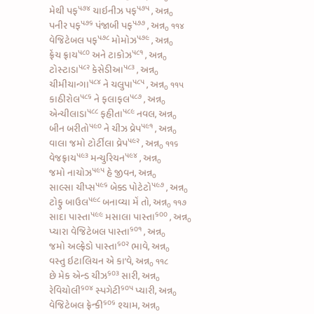
૫૭૪
૫૭૫
મેથી પફ
ચાઇનીઝ પફ
, અન્ન
૦
૫૭૬
૫૭૭
પનીર પફ
પંજાબી પફ
, અન્ન
૧૧૪
૦
૫૭૮
૫૭૯
વેજિટેબલ પફ
મોમોઝ
, અન્ન
૦
૫૮૦
૫૮૧
ફ્રેંચ ફ્રાય
અને
ટાકોઝ
, અન્ન
૦
૫૮૨
૫૮૩
ટોસ્ટાડા
કેસેડીઆ
, અન્ન
૦
૫૮૪
૫૮૫
ચીમીચાન્ગા
ને
ચલુપા
, અન્ન
૧૧૫
૦
૫૮૬
૫૮૭
કાઠીરોલ
ને
ફલાફલ
, અન્ન
૦
૫૮૮
૫૮૯
એન્ચીલાડા
ફહીતા
નવલ, અન્ન
૦
૫૯૦
૫૯૧
બીન બરીતો
ને
ચીઝ વ્રેપ
, અન્ન
૦
૫૯૨
વાલા જમો
ટોર્ટીલા વ્રેપ
, અન્ન
૧૧૬
૦
૫૯૩
૫૯૪
વેજફ્રાય
મન્ચુરિયન
, અન્ન
૦
૫૯૫
જમો
નાચોઝ
હે જીવન, અન્ન
૦
૫૯૬
૫૯૭
સાલ્સા ચીપ્સ
બેક્ડ પોટેટો
, અન્ન
૦
૫૯૮
ટોફુ બાઉલ
બનાવ્યા મેં તો, અન્ન
૧૧૭
૦
૫૯૯
૬૦૦
સાદા પાસ્તા
મસાલા પાસ્તા
, અન્ન
૦
૬૦૧
પ્યારા
વેજિટેબલ પાસ્તા
, અન્ન
૦
૬૦૨
જમો
અલ્ફ્રેડો પાસ્તા
ભાવે, અન્ન
૦
વસ્તુ ઇટાલિયન એ કા’વે, અન્ન
૧૧૮
૦
૬૦૩
છે
મેક એન્ડ ચીઝ
સારી, અન્ન
૦
૬૦૪
૬૦૫
રેવિયોલી
સ્પગેટી
પ્યારી, અન્ન
૦
૬૦૬
વેજિટેબલ ફ્રેન્કી
શ્યામ, અન્ન
૦