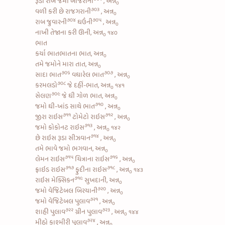
રૂડી
રાબ જમો બાજરાની
, અન્ન
૦
૭૦૩
વળી કરી છે
રાજગરાની
, અન્ન
૦
૭૦૪
૭૦૫
રાબ
જુવારની
ઘઉંની
, અન્ન
૦
નાખી તેજાના કરી ઊની, અન્ન
૧૪૦
૦
ભાત
કર્યા ભાતભાતના ભાત, અન્ન
૦
તમે જમોને મારા તાત, અન્ન
૦
૭૦૬
૭૦૭
સાદા ભાત
વઘારેલ ભાત
, અન્ન
૦
૭૦૮
કરમલડો
જે દહીં-ભાત, અન્ન
૧૪૧
૦
૭૦૯
સેલણ
જે ઘી ગોળ ભાત, અન્ન
૦
૭૧૦
જમો
ઘી-ખાંડ સાથે ભાત
, અન્ન
૦
૭૧૧
૭૧૨
જીરા રાઇસ
ટોમેટો રાઇસ
, અન્ન
૦
૭૧૩
જમો
કોકોનટ રાઇસ
, અન્ન
૧૪૨
૦
૭૧૪
છે
રાઇસ રૂડા સીઝવાન
, અન્ન
૦
તમે ભાવે જમો ભગવાન, અન્ન
૦
૭૧૫
૭૧૬
લેમન રાઇસ
ચિત્રાના રાઇસ
, અન્ન
૦
૭૧૭
૭૧૮
ફ્રાઇડ રાઇસ
ફુદીના રાઇસ
, અન્ન
૧૪૩
૦
૭૧૯
રાઇસ મેક્સિકન
સુખદાની, અન્ન
૦
૭૨૦
જમો
વેજિટેબલ બિરયાની
, અન્ન
૦
૭૨૧
જમો
વેજિટેબલ પુલાવ
, અન્ન
૦
૭૨૨
૭૨૩
શાહી પુલાવ
ગ્રીન પુલાવ
, અન્ન
૧૪૪
૦
૭૨૪
મીઠો કાશ્મીરી પુલાવ
, અન્ન
૦