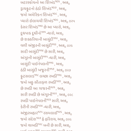
૧૦૬
બટરસ્કોચનો આ શિખંડ
, અન્ન
૦
૧૦૭
ડ્રાયફ્રૂટનો ઠંડો શિખંડ
, અન્ન
૦
૧૦૮
જમો
અમેરિકન શિખંડ
, અન્ન
૦
૧૦૯
પ્યારો
ઇલાયચી શિખંડ
, અન્ન
૦૨૫
૦
૧૧૦
કેસર શિખંડ
છે આ પ્યારો, અન્ન
૦
૧૧૧
દૂધપાક દૂધીનો
ન્યારો, અન્ન
૦
૧૧૨
છે
શક્કરિયાની બાસુંદી
, અન્ન
૦
૧૧૩
વળી
અંજીરની બાસુંદી
, અન્ન
૦૨૬
૦
૧૧૪
સાદી બાસુંદી
છે સારી, અન્ન
૦
૧૧૫
અંગૂરની બાસુંદી
ન્યારી, અન્ન
૦
૧૧૬
બાસુંદી પાઇનેપલની
, અન્ન
૦
૧૧૭
ઠંડી બાસુંદી ખજૂરની
, અન્ન
૦૨૭
૦
૧૧૮
૧૧૯
ફ્રૂટસલાડ
લચ્છા રબડી
, અન્ન
૦
૧૨૦
જમો બહુ
સીતાફળ રબડી
, અન્ન
૦
૧૨૧
છે
રબડી આ ગાજરની
, અન્ન
૦
૧૨૨
સારી
રબડી છે અંગૂરની
, અન્ન
૦૨૮
૦
૧૨૩
રબડી પાઇનેપલની
સારી, અન્ન
૦
૧૨૪
કેરીની રબડી
ન્યારી, અન્ન
૦
૧૨૫
૧૨૬
અંજીરબહાર
રસમલાઈ
, અન્ન
૦
૧૨૭
જમો
સંદેશ
હે હરિરાય, અન્ન
૦૨૯
૦
૧૨૮
જમો થાબડી
બની છે સારી, અન્ન
૦
૧૨૯
૧૩૦