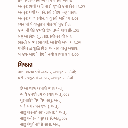
પ્રેમી સંતો-ભક્તોએ, વાનગી કરી અપાર;
અન્નકૂટ ભર્યો અતિ મોટો, જુગતે જમો કિરતાર..૦૨
અન્નકૂટ ધર્યો આપને, કરી શોભા બહુ પ્રકાર;
અન્નકૂટ થાળ રચીને, ગાવું કરી અતિ પ્યાર..૦૩
રચનામાં મેં વસ્તુક્રમ, ગોઠવ્યો મુજ રીત;
જમ્યાની રીતે જમજો, જેમ તમને થાય પ્રીત..૦૪
સહુ આઇટમ શુદ્ધપણે, કરી-કરાવી સાર;
ભક્તો લાવ્યા ભાવથી, આરોગો અમ પ્યાર..૦૫
ધર્મવિરુદ્ધ શુદ્ધિ હીણ, અખાદ્ય વસ્તુ અસાર;
બાજારું ખાણી પીણી, નથી લાવ્યા લગાર..૦૬
મિષ્ટાન્ન
વાની અગ્યારસો અગ્યાર, અન્નકૂટ આરોગો;
ધરી અન્નકૂટમાં આ વાર, અન્નકૂટ આરોગો.
છે આ થાળ અમારો પ્યાર, અન્ન
૦
ભાવે જમજો તમે ભરથાર, અન્ન
૦૦૭
૦
૧
ચુરમાદિ
વિધવિધ લાડુ, અન્ન
૦
મારે હાથે તમને જમાડું, અન્ન
૦
૨
૩
લાડુ પાકના
લાખણસાઈ
, અન્ન
૦
૪
લાડુ પનીરના
સુખદાઈ, અન્ન
૦૦૮
૦
૫
લાડુ પંચુરીના
છે સારા, અન્ન
૦