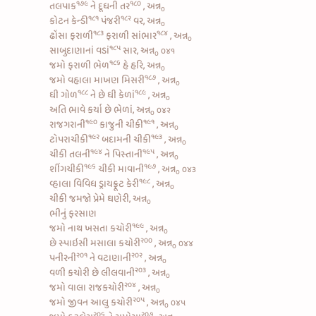
૧૭૯
૧૮૦
તલપાક
ને
દૂધની તર
, અન્ન
૦
૧૮૧
૧૮૨
કોટન કેન્ડી
પંજરી
વર, અન્ન
૦
૧૮૩
૧૮૪
ઢોંસા ફરાળી
ફરાળી સાંભાર
, અન્ન
૦
૧૮૫
સાબુદાણાનાં વડાં
સાર, અન્ન
૦૪૧
૦
૧૮૬
જમો
ફરાળી ભેળ
હે હરિ, અન્ન
૦
૧૮૭
જમો વહાલા
માખણ મિસરી
, અન્ન
૦
૧૮૮
૧૮૯
ઘી ગોળ
ને છે
ઘી કેળાં
, અન્ન
૦
અતિ ભાવે કર્યા છે ભેળાં, અન્ન
૦૪૨
૦
૧૯૦
૧૯૧
રાજગરાની
કાજુની ચીકી
, અન્ન
૦
૧૯૨
૧૯૩
ટોપરાચીકી
બદામની ચીકી
, અન્ન
૦
૧૯૪
૧૯૫
ચીકી તલની
ને
પિસ્તાની
, અન્ન
૦
૧૯૬
૧૯૭
શીંગચીકી
ચીકી માવાની
, અન્ન
૦૪૩
૦
૧૯૮
વ્હાલા વિવિધ
ડ્રાયફ્રૂટ કેરી
, અન્ન
૦
ચીકી જમજો પ્રેમે ઘણેરી, અન્ન
૦
ભીનું ફરસાણ
૧૯૯
જમો નાથ
ખસતા કચોરી
, અન્ન
૦
૨૦૦
છે
સ્પાઇસી મસાલા કચોરી
, અન્ન
૦૪૪
૦
૨૦૧
૨૦૨
પનીરની
ને
વટાણાની
, અન્ન
૦
૨૦૩
વળી
કચોરી છે લીલવાની
, અન્ન
૦
૨૦૪
જમો વાલા
રાજકચોરી
, અન્ન
૦
૨૦૫
જમો જીવન
આલુ કચોરી
, અન્ન
૦૪૫
૦
૨૦૬
૨૦૭