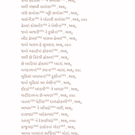
જમો
કટલેસ
ને
સમોસા
, અન્ન
૦
૨૦૮
વળી
પંજાબી સમોસા
, અન્ન
૦
૨૦૯
૨૧૦
પાંઉ સમોસા
પટ્ટી સમોસા
, અન્ન
૦
૨૧૧
૨૧૨
ચાઇનીઝ
ને
પોટલી સમોસા
, અન્ન
૦૪૬
૦
૨૧૩
૨૧૪
ઢેબરાં કોથમીર
ને
મેથીનાં
, અન્ન
૦
૨૧૫
૨૧૬
જમો
બાજરી
ને
દૂધીનાં
, અન્ન
૦
૨૧૭
૨૧૮
બીટ ઢેબરાં
પાલખ ઢેબરાં
, અન્ન
૦
જમો વાલમ હે સુખકરા, અન્ન
૦૪૭
૦
૨૧૯
જમો
મકાઈનાં ઢોકળાં
, અન્ન
૦
૨૨૦
વળી છે ત્રિરંગી
ઢોકળાં
, અન્ન
૦
૨૨૧
છે
ખાટિયાં ઢોકળાં
પ્યારાં, અન્ન
૦
૨૨૨
૨૨૩
મગદાળનાં
રવાના
ન્યારાં, અન્ન
૦૪૮
૦
૨૨૪
૨૨૫
મૂઠિયાં પાલખનાં
દૂધીનાં
, અન્ન
૦
૨૨૬
જમો મૂઠિયાં આ
મેથીનાં
, અન્ન
૦
૨૨૭
૨૨૮
૨૨૯
ઈદડાં
ખાંડવી
ને
ખમણ
, અન્ન
૦
૨૩૦
વાટીદાળના છે ખમણ
, અન્ન
૦૪૯
૦
૨૩૧
૨૩૨
૨૩૩
પાતરા
પેટીસ
દાળઢોકળી
, અન્ન
૦
૨૩૪
૨૩૫
અપ્પમ
ને
ખીચડો
વળી, અન્ન
૦
૨૩૬
૨૩૭
દાલવડાં
બટેકાવડાં
, અન્ન
૦
૨૩૮
૨૩૯
રતાળુ
ને
દેસાઈવડાં
, અન્ન
૦૫૦
૦
૨૪૦
૨૪૧
કાજુવડાં
ડાકોરનાં ગોટાં
, અન્ન
૦
૨૪૨
આખા મરચાંનાં ભજિયાં
મોટાં, અન્ન
૦