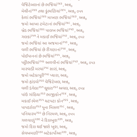
૨૪૩
વેજિટેબલનાં છે ભજિયાં
, અન્ન
૦
૨૪૪
૨૪૫
મેથીનાં
તથા
કુંભણિયાં
, અન્ન
૦૫૧
૦
૨૪૬
૨૪૭
કેળાં ભજિયાં
માખણ ભજિયાં
, અન્ન
૦
૨૪૮
જમો
આખા ટમેટાનાં ભજિયાં
, અન્ન
૦
૨૪૯
૨૫૦
બ્રેડ ભજિયાં
પાલખ ભજિયાં
, અન્ન
૦
૨૫૧
૨૫૨
ગલકાં
ને
મકાઈ ભજિયાં
, અન્ન
૦૫૨
૦
૨૫૩
જમો
ભજિયાં આ અજમાનાં
, અન્ન
૦
૨૫૪
વળી
ભજિયાં છે રીંગણાનાં
, અન્ન
૦
૨૫૫
પોઈપાનનાં છે ભજિયાં
, અન્ન
૦
૨૫૬
૨૫૭
પટ્ટીભજિયાં
અળવીનાં ભજિયાં
, અન્ન
૦૫૩
૦
૨૫૮
મારવાડી મરચાં
સારાં, અન્ન
૦
૨૫૯
જમો બટેકાપૂરી
પ્યારા, અન્ન
૦
૨૬૦
જમો
હાંડવો
વેજિટેબલ, અન્ન
૦
૨૬૧
૨૬૨
વળી
ડંગેલા
ઘૂઘરા
અવલ, અન્ન
૦૫૪
૦
૨૬૩
૨૬૪
પાંઉ ગાંઠિયા
ભાજીકોન
, અન્ન
૦
૨૬૫
૨૬૬
મકાઈ ભેળ
ચટપટા કોન
, અન્ન
૦
૨૬૭
૨૬૮
પાપડરોલ
પુના મિસળ
, અન્ન
૦
૨૬૯
પનિયારમ
છે નિરમળ, અન્ન
૦૫૫
૦
૨૭૦
૨૭૧
ગળવાણું
ને
દિલખુશ
, અન્ન
૦
જમો દિલ થઈ જાશે ખુશ, અન્ન
૦
૨૭૨
૨૭૩
સેવખમણી
બટેકાપૌંઆ
, અન્ન
૦