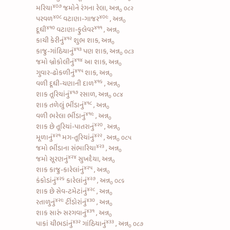
૪૦૭
મરિયા
જમોને રંગના રેલા, અન્ન
૦૮૨
૦
૪૦૮
૪૦૯
પરવળ
વટાણા-ગાજર
, અન્ન
૦
૪૧૦
૪૧૧
દૂધી
વટાણા-ફુલેવર
, અન્ન
૦
૪૧૨
કાચી કેરીનું
શુભ શાક, અન્ન
૦
૪૧૩
કાજુ-ગાંઠિયાનું
પણ શાક, અન્ન
૦૮૩
૦
૪૧૪
જમો
બ્રોકોલીનું
આ શાક, અન્ન
૦
૪૧૫
ગુવાર-ઢોકળીનું
શાક, અન્ન
૦
૪૧૬
વળી
દૂધી-ચણાની દાળ
, અન્ન
૦
૪૧૭
શાક
તૂરિયાંનું
રસાળ, અન્ન
૦૮૪
૦
૪૧૮
શાક
તળેલું ભીંડાનું
, અન્ન
૦
૪૧૯
વળી
ભરેલા ભીંડાનું
, અન્ન
૦
૪૨૦
શાક છે
તૂરિયાં-પાતરાનું
, અન્ન
૦
૪૨૧
૪૨૨
મૂળાનું
મગ-તૂરિયાંનું
, અન્ન
૦૮૫
૦
૪૨૩
જમો
ભીંડાના સંભારિયા
, અન્ન
૦
૪૨૪
જમો
સૂરણનું
સુખદૈયા, અન્ન
૦
૪૨૫
શાક
કાજુ-કારેલાંનું
, અન્ન
૦
૪૨૬
૪૨૭
કંકોડાંનું
કારેલાંનું
, અન્ન
૦૮૬
૦
૪૨૮
શાક છે
સેવ-ટમેટાંનું
, અન્ન
૦
૪૨૯
૪૩૦
રતાળુનું
ટીંડોરાંનું
, અન્ન
૦
૪૩૧
શાક સારું
સરગવાનું
, અન્ન
૦
૪૩૨
૪૩૩
પાકાં ચીભડાંનું
ગાંઠિયાનું
, અન્ન
૦૮૭
૦