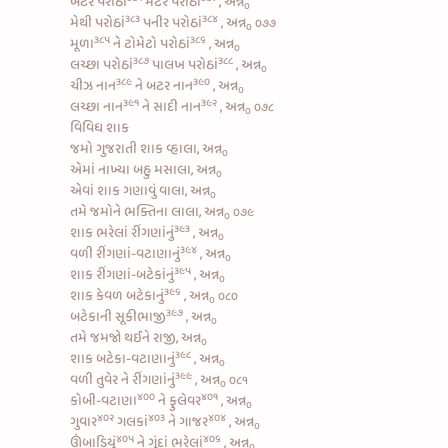
બટર પરોઠાં
મટર પરોઠાં
, અન્ન
૦
૩૮૩
૩૮૪
મેથી પરોઠાં
પનીર પરોઠાં
, અન્ન
૦૭૭
૦
૩૮૫
૩૮૬
મૂળા
ને
ટોમેટો પરોઠાં
, અન્ન
૦
૩૮૭
૩૮૮
લચ્છા પરોઠાં
પાલખ પરોઠાં
, અન્ન
૦
૩૮૯
૩૯૦
ચીઝ નાન
ને
બટર નાન
, અન્ન
૦
૩૯૧
૩૯૨
લચ્છા નાન
ને
સાદી નાન
, અન્ન
૦૭૮
૦
વિવિધ શાક
જમો ગુજરાતી શાક વ્હાલા, અન્ન
૦
એમાં નાખ્યા બહુ મસાલા, અન્ન
૦
એવાં શાક ગણાવું વાલા, અન્ન
૦
તમે જમોને ભક્તિના લાલા, અન્ન
૦૭૯
૦
૩૯૩
શાક
ભરેલાં રીંગણાંનું
, અન્ન
૦
૩૯૪
વળી
રીંગણાં-વટાણાનું
, અન્ન
૦
૩૯૫
શાક
રીંગણાં-બટેકાંનું
, અન્ન
૦
૩૯૬
શાક
કેવળ બટેકાનું
, અન્ન
૦૮૦
૦
૩૯૭
બટેકાની સૂકીભાજી
, અન્ન
૦
તમે જમજો થઈને રાજી, અન્ન
૦
૩૯૮
શાક
બટેકા-વટાણાનું
, અન્ન
૦
૩૯૯
વળી
તુવેર ને રીંગણાંનું
, અન્ન
૦૮૧
૦
૪૦૦
૪૦૧
કોબી-વટાણા
ને
ફુલેવર
, અન્ન
૦
૪૦૨
૪૦૩
૪૦૪
ગુવાર
ગલકાં
ને
ગાજર
, અન્ન
૦
૪૦૫
૪૦૬
ઊંબાડિયું
ને
ગૂંદાં ભરેલાં
, અન્ન
૦