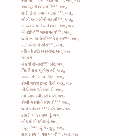
કોઠાંની
તથા
બટેકાંની
, અન્ન
૧૨૪
૦
૬૩૨
આમચૂરની છે ચટણી
, અન્ન
૦
૬૩૩
સારી છે
સીઝવાન ચટણી
, અન્ન
૦
૬૩૪
લીલી આંબલીની ચટણી
, અન્ન
૦
લાવ્યા ચટણી અમે ઘણી, અન્ન
૧૨૫
૦
૬૩૫
૬૩૬
બીનડીપ
બાબાગનુષ
, અન્ન
૦
૬૩૭
૬૩૮
જમો
ગ્વાકામોલી
ને
હમસ
, અન્ન
૦
૬૩૯
રૂડો
ટમેટાંનો સોસ
, અન્ન
૦
નહિ નડે તજો અફસોસ, અન્ન
૧૨૬
૦
સંભારો
૬૪૦
મેં કર્યો
સંભારો
હરિ, અન્ન
૦
વિધવિધ કાચું ભેળું કરી, અન્ન
૦
મરચાં ટીંડોરાં કાકડીનો, અન્ન
૦
કોબી ગાજર ટમેટાદિનો, અન્ન
૧૨૭
૦
મીઠો બનાવ્યો સંભારો, અન્ન
૦
તમે ભાવ સ્વીકારો મારો, અન્ન
૦
૬૪૧
કોબી-મરચાંનો સંભારો
, અન્ન
૦
૬૪૨
જમો
પપૈયાનો
સારો, અન્ન
૧૨૮
૦
કાકડી ગાજર મૂળાનું, અન્ન
૦
બીટ કોબી ટમેટાનું, અન્ન
૦
૬૪૩
કચુંબર
કર્યું તે સહુનું, અન્ન
૦
૬૪૪
સલાડ ફણગાવેલ મગનું
, અન્ન
૧૨૯
૦