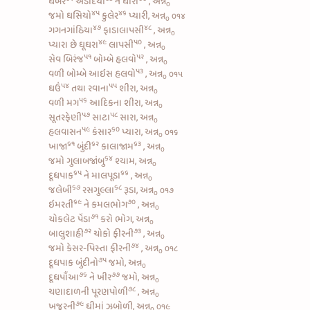
ઘેબર
અડદિયો
ને
ઘારી
, અન્ન
૦
૪૫
૪૬
જમો
ઘસિયો
કુલેર
પ્યારી, અન્ન
૦૧૪
૦
૪૭
૪૮
ગગનગાંઠિયા
ફાડાલાપસી
, અન્ન
૦
૪૯
૫૦
પ્યારા છે
ઘૂઘરા
લાપસી
, અન્ન
૦
૫૧
૫૨
સેવ બિરંજ
બોમ્બે હલવો
, અન્ન
૦
૫૩
વળી
બોમ્બે આઇસ હલવો
, અન્ન
૦૧૫
૦
૫૪
૫૫
ઘઉં
તથા
રવાના
શીરા, અન્ન
૦
૫૬
વળી
મગ
આદિકના શીરા, અન્ન
૦
૫૭
૫૮
સૂતરફેણી
સાટા
સારા, અન્ન
૦
૫૯
૬૦
હલવાસન
કંસાર
પ્યારા, અન્ન
૦૧૬
૦
૬૧
૬૨
૬૩
ખાજા
બુંદી
કાલાજામ
, અન્ન
૦
૬૪
જમો
ગુલાબજાંબુ
શ્યામ, અન્ન
૦
૬૫
૬૬
દૂધપાક
ને
માલપૂડા
, અન્ન
૦
૬૭
૬૮
જલેબી
રસગુલ્લા
રૂડા, અન્ન
૦૧૭
૦
૬૯
૭૦
ઇમરતી
ને
કમલભોગ
, અન્ન
૦
૭૧
ચોકલેટ પેંડા
કરો ભોગ, અન્ન
૦
૭૨
૭૩
બાલુશાહી
ચોકો ફીરની
, અન્ન
૦
૭૪
જમો
કેસર-પિસ્તા ફીરની
, અન્ન
૦૧૮
૦
૭૫
દૂધપાક બુંદીનો
જમો, અન્ન
૦
૭૬
૭૭
દૂધપૌંઆ
ને
ખીર
જમો, અન્ન
૦
૭૮
ચણાદાળની પૂરણપોળી
, અન્ન
૦
૭૯
ખજૂરની
ઘીમાં ઝબોળી, અન્ન
૦૧૯
૦