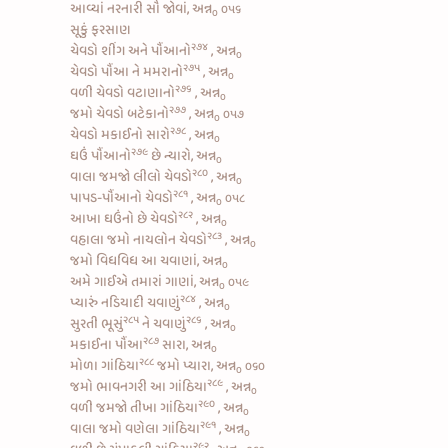
આવ્યાં નરનારી સૌ જોવાં, અન્ન
૦૫૬
૦
સૂકું ફરસાણ
૨૭૪
ચેવડો શીંગ અને પૌંઆનો
, અન્ન
૦
૨૭૫
ચેવડો પૌંઆ ને મમરાનો
, અન્ન
૦
૨૭૬
વળી ચેવડો વટાણાનો
, અન્ન
૦
૨૭૭
જમો
ચેવડો બટેકાનો
, અન્ન
૦૫૭
૦
૨૭૮
ચેવડો મકાઈનો સારો
, અન્ન
૦
૨૭૯
ઘઉં પૌંઆનો
છે ન્યારો, અન્ન
૦
૨૮૦
વાલા જમજો લીલો ચેવડો
, અન્ન
૦
૨૮૧
પાપડ-પૌંઆનો ચેવડો
, અન્ન
૦૫૮
૦
૨૮૨
આખા ઘઉંનો છે ચેવડો
, અન્ન
૦
૨૮૩
વહાલા જમો
નાયલોન ચેવડો
, અન્ન
૦
જમો વિધવિધ આ ચવાણાં, અન્ન
૦
અમે ગાઈએ તમારાં ગાણાં, અન્ન
૦૫૯
૦
૨૮૪
પ્યારું
નડિયાદી ચવાણું
, અન્ન
૦
૨૮૫
૨૮૬
સુરતી ભૂસું
ને
ચવાણું
, અન્ન
૦
૨૮૭
મકાઈના પૌંઆ
સારા, અન્ન
૦
૨૮૮
મોળા ગાંઠિયા
જમો પ્યારા, અન્ન
૦૬૦
૦
૨૮૯
જમો
ભાવનગરી આ ગાંઠિયા
, અન્ન
૦
૨૯૦
વળી જમજો
તીખા ગાંઠિયા
, અન્ન
૦
૨૯૧
વાલા જમો
વણેલા ગાંઠિયા
, અન્ન
૦
૨૯૨