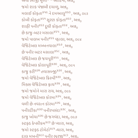
એવી
ભાજી મૂળા
આદિની, અન્ન
૦
જમો શાક પંજાબી દયાળુ, અન્ન
૦
૪૫૯
૪૬૦
મલાઈ કોફતા
ને
દમઆલુ
, અન્ન
૦૯૩
૦
૪૬૧
૪૬૨
કોબી કોફતા
સૂરણ કોફતા
, અન્ન
૦
૪૬૩
૪૬૪
શાહી પનીર
દૂધી કોફતા
, અન્ન
૦
૪૬૫
છે
કાજુ-બટર મસાલા
, અન્ન
૦
૪૬૬
જમો
પાલખ પનીર
વ્હાલા, અન્ન
૦૯૪
૦
૪૬૭
વેજિટેબલ મખ્ખનવાલા
, અન્ન
૦
૪૬૮
છે
પનીર બટર મસાલા
, અન્ન
૦
૪૬૯
વેજિટેબલ છે જયપૂરી
, અન્ન
૦
૪૭૦
વેજિટેબલ કોલાપૂરી
, અન્ન
૦૯૫
૦
૪૭૧
૪૭૨
કાજુ કરી
તવાસબ્જી
, અન્ન
૦
૪૭૩
જમો
વેજિટેબલ ક્રિસ્પી
, અન્ન
૦
૪૭૪
મિક્સ વેજિટેબલ ફ્રાય
, અન્ન
૦
જમો જમોને મારા રાય, અન્ન
૦૯૬
૦
૪૭૫
જમો
વેજિટેબલ કોરમા
, અન્ન
૦
૪૭૬
વળી છે
નવરત્ન કોરમા
, અન્ન
૦
૪૭૭
૪૭૮
પનીરટીકા
પનીરપસંદા
, અન્ન
૦
૪૭૯
કાજુ ખોયા
છે જગવંદા, અન્ન
૦૯૭
૦
૪૮૦
સ્ટફ્ડ કેપ્સીકમ
છે પ્યારા, અન્ન
૦
૪૮૧
જમો
સ્ટફ્ડ ટોમેટો
ન્યારા, અન્ન
૦
૪૮૨
૪૮૩
દાલ મખની
પનીર ભૂરજી
, અન્ન
૦