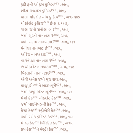
૭૯૪
રૂડી
હની ઓટ્સ કુકિઝ
, અન્ન
૦
૭૯૫
શીંગ-રાજગરા કુકિઝ
, અન્ન
૦
૭૯૬
વાલા
ચોકલેટ ચીપ કુકિઝ
, અન્ન
૧૬૦
૦
૭૯૭
ચોકોલેટ કુકિઝ
છે સાર, અન્ન
૦
૭૯૮
વાલા જમો
ગ્રનોલા બાર
, અન્ન
૦
૭૯૯
જમો
સુરતી નાનખટાઈ
, અન્ન
૦
૮૦૦
વળી
બદામ નાનખટાઈ
, અન્ન
૧૬૧
૦
૮૦૧
વેનીલા નાનખટાઈ
, અન્ન
૦
૮૦૨
ઓરેંજ નાનખટાઈ
, અન્ન
૦
૮૦૩
પાઇનેપલ નાનખટાઈ
, અન્ન
૦
૮૦૪
છે
ચોકલેટ નાનખટાઈ
, અન્ન
૧૬૨
૦
૮૦૫
પિસ્તાની નાનખટાઈ
, અન્ન
૦
એવી અનેક જમો મુજ રાય, અન્ન
૦
૮૦૬
૮૦૭
કાજુપૂરી
ને
બદામપૂરી
, અન્ન
૦
૮૦૮
જમો
કાજુ-પિસ્તાપૂરી
, અન્ન
૧૬૩
૦
૮૦૯
૮૧૦
મેંગો કેક
ચોકલેટ કેક
, અન્ન
૦
૮૧૧
જમો
પાઇનેપલની કેક
, અન્ન
૦
૮૧૨
૮૧૩
કેરટ કેક
સ્ટ્રોબેરી કેક
, અન્ન
૦
૮૧૪
વળી
બ્લેક ફોરેસ્ટ કેક
, અન્ન
૧૬૪
૦
૮૧૫
૮૧૬
મીલ્ક કેક
બિસ્કિટ કેક
, અન્ન
૦
૮૧૭
૮૧૮
કપ કેક
ને
પેસ્ટ્રી કેક
, અન્ન
૦