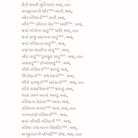
દિલે જમતી મૂર્તિ ધારું, અન્ન
૦૩૫
૦
૧૫૪
સાબુદાણાની ખીર
પ્યારી, અન્ન
૦
૧૫૫
ખીર મોરૈયાની
સારી, અન્ન
૦
૧૫૬
૧૫૭
૧૫૮
ખીરું
ખીરાના પેંડા
બળી
, અન્ન
૦
૧૫૯
જમો
મોગોના લાડુ
વળી, અન્ન
૦૩૬
૦
૧૬૦
જમો
કાજુ-બદામના લાડુ
, અન્ન
૦
૧૬૧
જમો
મોરૈયાના લાડુ
, અન્ન
૦
૧૬૨
રાજગરા ધાણીના લાડુ
, અન્ન
૦
૧૬૩
૧૬૪
બીટ લાડુ
ડ્રાયફ્રૂટ લાડુ
, અન્ન
૦૩૭
૦
૧૬૫
૧૬૬
તલલાડુ
ટોપરાલાડુ
, અન્ન
૦
૧૬૭
શીરો મોરૈયાનો
જમાડું, અન્ન
૦
૧૬૮
૧૬૯
શિંગોડાનો
રાજગરાનો
, અન્ન
૦
૧૭૦
૧૭૧
શીરો રતાળુનો
બટેકાનો
, અન્ન
૦૩૮
૦
૧૭૨
શીરો શક્કરિયાનો
જમાડું, અન્ન
૦
વાલા તમને આનંદ પમાડું, અન્ન
૦
૧૭૩
મોરૈયાના રોટલા
પ્યારા, અન્ન
૦
૧૭૪
મોરૈયાના ખમણ
સારા, અન્ન
૦૩૯
૦
૧૭૫
નાનખટાઈ મોરૈયાની
, અન્ન
૦
૧૭૬
જમો
ખીચડી મોરૈયાની
, અન્ન
૦
૧૭૭
મોરૈયા-રાજગરાના બિસ્કીટ
, અન્ન
૦
૧૭૮
સાબુદાણાની ખીચડી
ઇષ્ટ, અન્ન
૦૪૦
૦