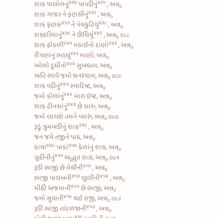
૪૩૪
૪૩૫
શાક
વાલોળનું
પાપડીનું
, અન્ન
૦
૪૩૬
શાક
ગાજર ને ફણસીનું
, અન્ન
૦
૪૩૭
૪૩૮
શાક
ફણસ
ને
પંચકુટિયું
, અન્ન
૦
૪૩૯
૪૪૦
શક્કરિયાનું
ને
ઊંધિયું
, અન્ન
૦૮૮
૦
૪૪૧
૪૪૨
શાક
ઢોકળી
મકાઈનો દાણો
, અન્ન
૦
૪૪૩
રીંગણાંનું ભડથું
માણો, અન્ન
૦
૪૪૪
ઓળો દૂધીનો
સુખધામ, અન્ન
૦
અતિ ભાવે જમો ઘનશ્યામ, અન્ન
૦૮૯
૦
૪૪૫
શાક
વડીનું
સ્વાદિષ્ટ, અન્ન
૦
૪૪૬
જમો
કોળાંનું
મારા ઇષ્ટ, અન્ન
૦
૪૪૭
શાક
ટીનસાંનું
છે સારું, અન્ન
૦
જમો લાગશે તમને પ્યારું, અન્ન
૦૯૦
૦
૪૪૮
રૂડું
ઝુમખડીનું શાક
, અન્ન
૦
જન જમે તજીને પાક, અન્ન
૦
૪૪૯
૪૫૦
કાચાં
પાકાં
કેળાંનું શાક, અન્ન
૦
૪૫૧
ઝૂકીનીનું
અદ્ભુત શાક, અન્ન
૦૯૧
૦
૪૫૨
રૂડી
ભાજી છે મેથીની
, અન્ન
૦
૪૫૩
૪૫૪
ભાજી પાલખની
લૂણીની
, અન્ન
૦
૪૫૫
મીઠી અજમાની
છે ભાજી, અન્ન
૦
૪૫૬
જમો
સુવાની
થઈ રાજી, અન્ન
૦૯૨
૦
૪૫૭
રૂડી
ભાજી તાંદળજાની
, અન્ન
૦
૪૫૮