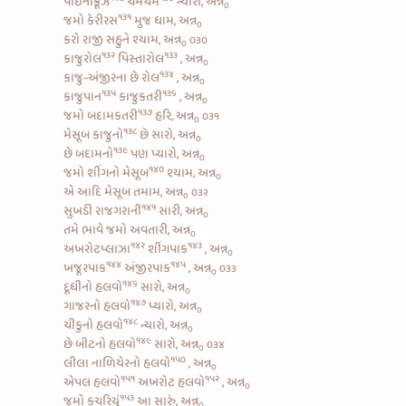
પાઇનાક્રૂઝ
ચમચમ
ન્યારી, અન્ન
૦
૧૩૧
જમો
કેરીરસ
મુજ ધામ, અન્ન
૦
કરો રાજી સહુને શ્યામ, અન્ન
૦૩૦
૦
૧૩૨
૧૩૩
કાજુરોલ
પિસ્તારોલ
, અન્ન
૦
૧૩૪
કાજુ-અંજીરના છે રોલ
, અન્ન
૦
૧૩૫
૧૩૬
કાજુપાન
કાજુકતરી
, અન્ન
૦
૧૩૭
જમો
બદામકતરી
હરિ, અન્ન
૦૩૧
૦
૧૩૮
મેસૂબ કાજુનો
છે સારો, અન્ન
૦
૧૩૯
છે
બદામનો
પણ પ્યારો, અન્ન
૦
૧૪૦
જમો
શીંગનો મેસૂબ
શ્યામ, અન્ન
૦
એ આદિ મેસૂબ તમામ, અન્ન
૦૩૨
૦
૧૪૧
સુખડી રાજગરાની
સારી, અન્ન
૦
તમે ભાવે જમો અવતારી, અન્ન
૦
૧૪૨
૧૪૩
અખરોટપ્લાઝા
શીંગપાક
, અન્ન
૦
૧૪૪
૧૪૫
ખજૂરપાક
અંજીરપાક
, અન્ન
૦૩૩
૦
૧૪૬
દૂધીનો હલવો
સારો, અન્ન
૦
૧૪૭
ગાજરનો હલવો
પ્યારો, અન્ન
૦
૧૪૮
ચીકુનો હલવો
ન્યારો, અન્ન
૦
૧૪૯
છે
બીટનો હલવો
સારો, અન્ન
૦૩૪
૦
૧૫૦
લીલા નાળિયેરનો હલવો
, અન્ન
૦
૧૫૧
૧૫૨
એપલ હલવો
અખરોટ હલવો
, અન્ન
૦
૧૫૩
જમો
કચરિયું
આ સારું, અન્ન
૦