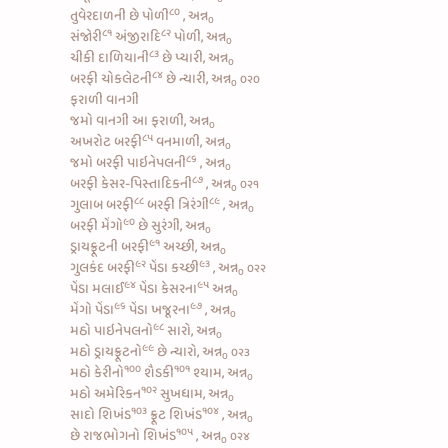
૮૦
તુવેરદાળની છે પોળી
, અન્ન
૦
૮૧
૮૨
સંજોરી
અંજીરાદિ
પોળી, અન્ન
૦
૮૩
ચીકી દાળિયાની
છે પ્યારી, અન્ન
૦
૮૪
બરફી ચોકલેટની
છે ન્યારી, અન્ન
૦૨૦
૦
ફરાળી વાનગી
જમો વાનગી આ ફરાળી, અન્ન
૦
૮૫
અખરોટ બરફી
વનમાળી, અન્ન
૦
૮૬
જમો
બરફી પાઇનેપલની
, અન્ન
૦
૮૭
બરફી કેસર-પિસ્તાદિકની
, અન્ન
૦૨૧
૦
૮૮
૮૯
ગુલાબ બરફી
બરફી ત્રિરંગી
, અન્ન
૦
૯૦
બરફી મેંગો
છે સુરંગી, અન્ન
૦
૯૧
ડ્રાયફ્રૂટની બરફી
અચ્છી, અન્ન
૦
૯૨
૯૩
ગુલકંદ બરફી
પેંડા કચ્છી
, અન્ન
૦૨૨
૦
૯૪
૯૫
પેંડા મલાઈ
પેંડા કેસરના
અન્ન
૦
૯૬
૯૭
મેંગો પેંડા
પેંડા ખજૂરના
, અન્ન
૦
૯૮
મઠો પાઇનેપલનો
સારો, અન્ન
૦
૯૯
મઠો ડ્રાયફ્રૂટનો
છે ન્યારો, અન્ન
૦૨૩
૦
૧૦૦
૧૦૧
મઠો કેરીનો
શૈડકી
શ્યામ, અન્ન
૦
૧૦૨
મઠો અમેરિકન
સુખધામ, અન્ન
૦
૧૦૩
૧૦૪
સાદો શિખંડ
ફ્રૂટ શિખંડ
, અન્ન
૦
૧૦૫
છે
રાજભોગનો શિખંડ
, અન્ન
૦૨૪
૦