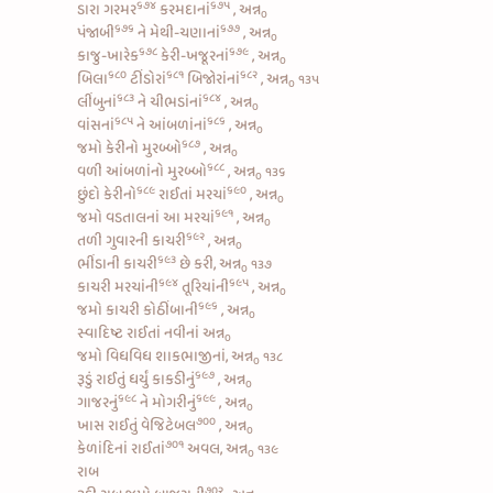
૬૭૪
૬૭૫
ડારા ગરમર
કરમદાનાં
, અન્ન
૦
૬૭૬
૬૭૭
પંજાબી
ને
મેથી-ચણાનાં
, અન્ન
૦
૬૭૮
૬૭૯
કાજુ-ખારેક
કેરી-ખજૂરનાં
, અન્ન
૦
૬૮૦
૬૮૧
૬૮૨
બિલા
ટીંડોરાં
બિજોરાંનાં
, અન્ન
૧૩૫
૦
૬૮૩
૬૮૪
લીંબુનાં
ને
ચીભડાંનાં
, અન્ન
૦
૬૮૫
૬૮૬
વાંસનાં
ને
આંબળાંનાં
, અન્ન
૦
૬૮૭
જમો
કેરીનો મુરબ્બો
, અન્ન
૦
૬૮૮
વળી
આંબળાંનો મુરબ્બો
, અન્ન
૧૩૬
૦
૬૮૯
૬૯૦
છુંદો કેરીનો
રાઈતાં મરચાં
, અન્ન
૦
૬૯૧
જમો
વડતાલનાં આ મરચાં
, અન્ન
૦
૬૯૨
તળી
ગુવારની કાચરી
, અન્ન
૦
૬૯૩
ભીંડાની કાચરી
છે કરી, અન્ન
૧૩૭
૦
૬૯૪
૬૯૫
કાચરી મરચાંની
તૂરિયાંની
, અન્ન
૦
૬૯૬
જમો કાચરી
કોઠીંબાની
, અન્ન
૦
સ્વાદિષ્ટ રાઈતાં નવીનાં અન્ન
૦
જમો વિધવિધ શાકભાજીનાં, અન્ન
૧૩૮
૦
૬૯૭
રૂડું
રાઈતું ધર્યું કાકડીનું
, અન્ન
૦
૬૯૮
૬૯૯
ગાજરનું
ને
મોગરીનું
, અન્ન
૦
૭૦૦
ખાસ
રાઈતું વેજિટેબલ
, અન્ન
૦
૭૦૧
કેળાંદિનાં રાઈતાં
અવલ, અન્ન
૧૩૯
૦
રાબ
૭૦૨