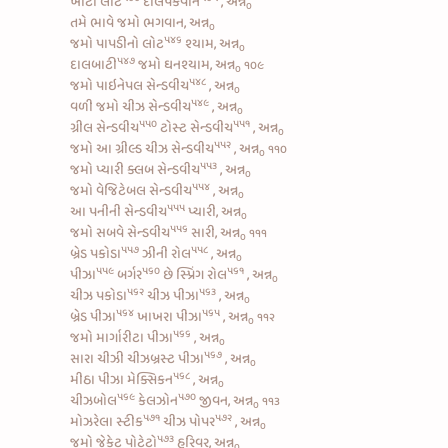
ખાટો લોટ
દાલપકવાન
, અન્ન
૦
તમે ભાવે જમો ભગવાન, અન્ન
૦
૫૪૬
જમો
પાપડીનો લોટ
શ્યામ, અન્ન
૦
૫૪૭
દાલબાટી
જમો ઘનશ્યામ, અન્ન
૧૦૯
૦
૫૪૮
જમો
પાઇનેપલ સેન્ડવીચ
, અન્ન
૦
૫૪૯
વળી જમો
ચીઝ સેન્ડવીચ
, અન્ન
૦
૫૫૦
૫૫૧
ગ્રીલ સેન્ડવીચ
ટોસ્ટ સેન્ડવીચ
, અન્ન
૦
૫૫૨
જમો આ
ગ્રીલ્ડ ચીઝ સેન્ડવીચ
, અન્ન
૧૧૦
૦
૫૫૩
જમો પ્યારી
ક્લબ સેન્ડવીચ
, અન્ન
૦
૫૫૪
જમો
વેજિટેબલ સેન્ડવીચ
, અન્ન
૦
૫૫૫
આ
પનીની સેન્ડવીચ
પ્યારી, અન્ન
૦
૫૫૬
જમો
સબવે સેન્ડવીચ
સારી, અન્ન
૧૧૧
૦
૫૫૭
૫૫૮
બ્રેડ પકોડા
ઝીની રોલ
, અન્ન
૦
૫૫૯
૫૬૦
૫૬૧
પીઝા
બર્ગર
છે
સ્પ્રિંગ રોલ
, અન્ન
૦
૫૬૨
૫૬૩
ચીઝ પકોડા
ચીઝ પીઝા
, અન્ન
૦
૫૬૪
૫૬૫
બ્રેડ પીઝા
ખાખરા પીઝા
, અન્ન
૧૧૨
૦
૫૬૬
જમો
માર્ગારીટા પીઝા
, અન્ન
૦
૫૬૭
સારા
ચીઝી ચીઝબ્રસ્ટ પીઝા
, અન્ન
૦
૫૬૮
મીઠા પીઝા મેક્સિકન
, અન્ન
૦
૫૬૯
૫૭૦
ચીઝબોલ
કેલઝોન
જીવન, અન્ન
૧૧૩
૦
૫૭૧
૫૭૨
મોઝરેલા સ્ટીક
ચીઝ પોપર
, અન્ન
૦
૫૭૩
જમો
જેકેટ પોટેટો
હરિવર, અન્ન
૦