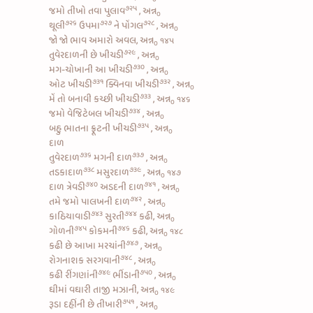
૭૨૫
જમો
તીખો તવા પુલાવ
, અન્ન
૦
૭૨૬
૭૨૭
૭૨૮
થૂલી
ઉપમા
ને
પોંગલ
, અન્ન
૦
જો જો ભાવ અમારો અવલ, અન્ન
૧૪૫
૦
૭૨૯
તુવેરદાળની છે ખીચડી
, અન્ન
૦
૭૩૦
મગ-ચોખાની આ ખીચડી
, અન્ન
૦
૭૩૧
૭૩૨
ઓટ ખીચડી
ક્વિનવા ખીચડી
, અન્ન
૦
૭૩૩
મેં તો બનાવી
કચ્છી ખીચડી
, અન્ન
૧૪૬
૦
૭૩૪
જમો
વેજિટેબલ ખીચડી
, અન્ન
૦
૭૩૫
બહુ ભાતના
ફ્રૂટની ખીચડી
, અન્ન
૦
દાળ
૭૩૬
૭૩૭
તુવેરદાળ
મગની દાળ
, અન્ન
૦
૭૩૮
૭૩૯
તડકાદાળ
મસુરદાળ
, અન્ન
૧૪૭
૦
૭૪૦
૭૪૧
દાળ ત્રેવડી
અડદની દાળ
, અન્ન
૦
૭૪૨
તમે જમો
પાલખની દાળ
, અન્ન
૦
૭૪૩
૭૪૪
કાઠિયાવાડી
સુરતી
કઢી, અન્ન
૦
૭૪૫
૭૪૬
ગોળની
કોકમની
કઢી, અન્ન
૧૪૮
૦
૭૪૭
કઢી છે
આખા મરચાંની
, અન્ન
૦
૭૪૮
રોગનાશક
સરગવાની
, અન્ન
૦
૭૪૯
૭૫૦
કઢી રીંગણાંની
ભીંડાની
, અન્ન
૦
ઘીમાં વઘારી તાજી મઝાની, અન્ન
૧૪૯
૦
૭૫૧
રૂડા
દહીંની છે તીખારી
, અન્ન
૦