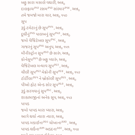
બહુ સારા મસાલે વઘારી, અન્ન
૦
૭૫૨
૭૫૩
૭૫૪
દાલફ્રાય
રસમ
સાંભાર
, અન્ન
૦
તમે જમજો મારા યાર, અન્ન
૧૫૦
૦
સૂપ
૭૫૫
રૂડું
ટમેટાનું છે સૂપ
, અન્ન
૦
૭૫૬
૭૫૭
દૂધીનું
પાલખનું સૂપ
, અન્ન
૦
૭૫૮
જમો
વેજિટેબલ સૂપ
, અન્ન
૦
૭૫૯
ગાજરનું સૂપ
અનુપ, અન્ન
૧૫૧
૦
૭૬૦
મીનીસ્ટ્રોન સૂપ
છે સારું, અન્ન
૦
૭૬૧
કોર્નસૂપ
છે બહુ પ્યારું, અન્ન
૦
૭૬૨
વેજિટેબલ મન્ચાવ સૂપ
, અન્ન
૦
૭૬૩
૭૬૪
ચીલી સૂપ
મેક્રોની સૂપ
, અન્ન
૧૫૨
૦
૭૬૫
૭૬૬
ટોર્ટીલા
ને
બ્રોકોલી સૂપ
, અન્ન
૦
૭૬૭
પીઓ
હોટ એન્ડ સોર સૂપ
, અન્ન
૦
૭૬૮
રૂડું
સરગવાનું સૂપ
, અન્ન
૦
શાકભાજીનાં અનેક સૂપ, અન્ન
૧૫૩
૦
પાપડ
જમો પાપડ મારા પ્યારા, અન્ન
૦
આગે ધર્યા ન્યારા ન્યારા, અન્ન
૦
૭૬૯
૭૭૦
પાપડ મકાઈના
ચોખાના
, અન્ન
૦
૭૭૧
૭૭૨
પાપડ ઘઉંના
અડદના
, અન્ન
૧૫૪
૦