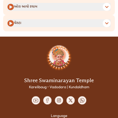
ઓરા આવો શ્યામ
ચેસ્ટા
Shree Swaminarayan Temple
Karelibaug • Vadodara | Kundaldham
Language