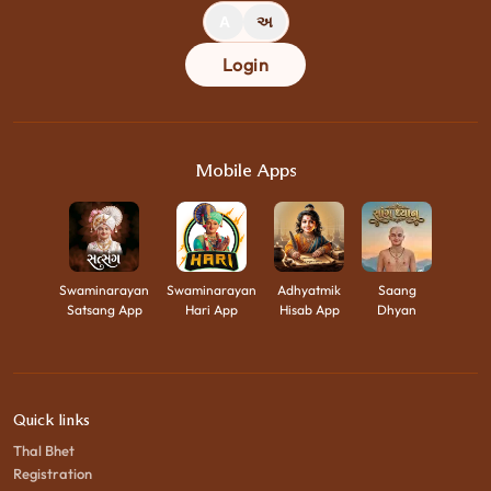
A
અ
Login
Mobile Apps
Swaminarayan
Swaminarayan
Adhyatmik
Saang
Satsang App
Hari App
Hisab App
Dhyan
Quick links
Thal Bhet
Registration