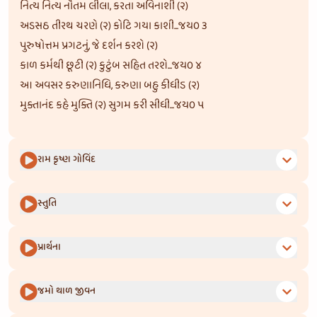
નિત્ય નિત્ય નૌતમ લીલા, કરતા અવિનાશી (૨)
અડસઠ તીરથ ચરણે (૨) કોટિ ગયા કાશી...જય૦ ૩
પુરુષોત્તમ પ્રગટનું, જે દર્શન કરશે (૨)
કાળ કર્મથી છૂટી (૨) કુટુંબ સહિત તરશે...જય૦ ૪
આ અવસર કરુણાનિધિ, કરુણા બહુ કીધીઽ (૨)
મુક્તાનંદ કહે મુક્તિ (૨) સુગમ કરી સીધી...જય૦ ૫
રામ કૃષ્ણ ગોવિંદ
સ્તુતિ
પ્રાર્થના
જમો થાળ જીવન