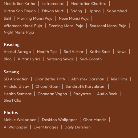
|
|
|
Meditation Katha
Instrumental
Meditation Charitro
|
|
|
|
|
Kirtan Sah Dhyan
Dhyan Murti
Saang
Upang
Saparshad
|
|
|
Salil
Morning Mansi Puja
Noon Mansi Puja
|
|
|
Afternoon Mansi Puja
Evening Mansi Puja
Seasonal Mansi Puja
Night Mansi Puja
Reading
|
|
|
|
|
Annkut Aarogo
Health Tips
Sad Vichar
Katha Saar
News
|
|
|
Blog
Kirtan Lyrics
Satsang Sevak
Sad-Granth
Satsang
|
|
|
|
3D Animation
Ghar Betha Tirth
Abhishek Darshan
Tele Films
|
|
|
Hindola Utsav
Chopai Gaan
Sanskrutik Karyakram
|
|
|
|
Health Seminar
Chandan Vagha
Padyatra
Audio Book
Short Clip
Photos
|
|
|
Mobile Wallpaper
Desktop Wallpaper
Ghar Mandir
|
|
AI Wallpaper
Event Images
Daily Darshan