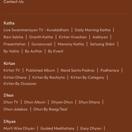
Contact-Us
Katha
|
|
Live Swaminarayan TV - Kundaldham
Daily Morning Katha
|
|
|
|
Ravi Sabha
Granth Katha
Kirtan Vivechan
Aakhyan
|
|
|
|
Presentation
Gunanuvad
Manoniy Katha
Satsang Shibir
|
|
By Vakta
By Author
By Event
Kirtan
|
|
|
|
Kirtan TV
Published Album
Nand Santo Padras
Podhaniya
|
|
|
Kirtan Dhara
Kirtan By Rachiyta
Kirtan By Category
Kirtan By Occasion
Dhun
|
|
|
|
Dhun TV
Dhun Album
Dhyan Dhun
Dhun Dhara
|
Dhun Jukebox
Dhun By Raag/Taal
Dhyan
|
|
|
Murti Wise Dhyan
Guided Meditations
Easy Dhyan