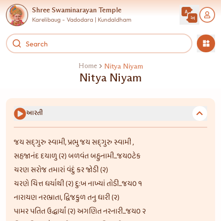
Shree Swaminarayan Temple
Karelibaug - Vadodara | Kundaldham
Home
Nitya Niyam
Nitya Niyam
આરતી
જય સદ્‌ગુરુ સ્વામી, પ્રભુ જય સદ્‌ગુરુ સ્વામી ,
સહજાનંદ દયાળુ (૨) બળવંત બહુનામી...જય૦ટેક
ચરણ સરોજ તમારાં વંદું કર જોડી (૨)
ચરણે ચિત્ત ધર્યાથી (૨) દુ:ખ નાખ્યાં તોડી...જય૦ ૧
નારાયણ નરભ્રાતા, દ્વિજકુળ તનુ ધારી (૨)
પામર પતિત ઉદ્ધાર્યાં (૨) અગણિત નરનારી...જય૦ ૨