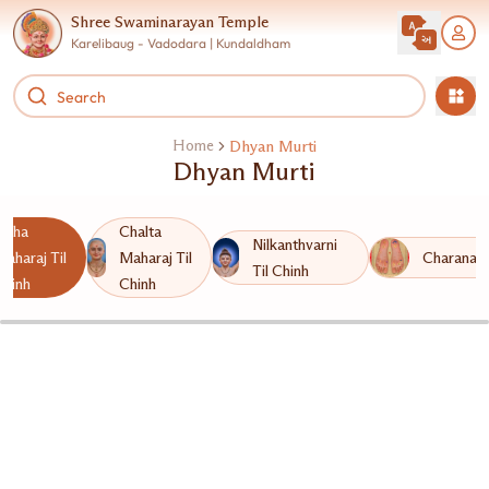
Shree Swaminarayan Temple
Karelibaug - Vadodara | Kundaldham
Home
Dhyan Murti
Dhyan Murti
Ubha
Chalta
Nilkanthvarni
Maharaj Til
Maharaj Til
Charanarv
Til Chinh
Chinh
Chinh