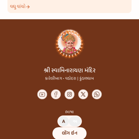
વધુ વાંચો
શ્રી સ્વામિનારાયણ મંદિર
કારેલીબાગ • વડોદરા | કુંડળધામ
ભાષા
A
અ
લૉગ ઇન