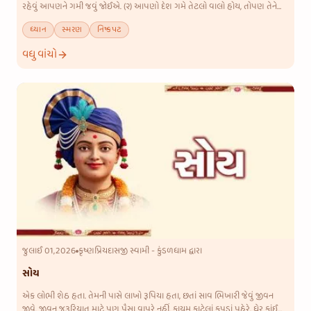
રહેવું આપણને ગમી જવું જોઈએ. (૨) આપણો દેશ ગમે તેટલો વાલો હોય, તોપણ તેને
છોડવાની તૈયારી હોવી જોઈએ. તેમ આપણે અખંડ ભગવાનના ચિંતન
ધ્યાન
સ્મરણ
નિષ્કપટ
વધુ વાંચો
જુલાઈ 01,2026
કૃષ્ણપ્રિયદાસજી સ્વામી - કુંડળધામ દ્વારા
સોય
એક લોભી શેઠ હતા. તેમની પાસે લાખો રૂપિયા હતા, છતાં સાવ ભિખારી જેવું જીવન
જીવે. જીવન જરૂરિયાત માટે પણ પૈસા વાપરે નહીં. કાયમ ફાટેલાં કપડાં પહેરે, ઘેર કાંઈ