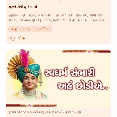
ગુરુને સેવી હરિ પામો
બ્રહ્મવેત્તા ગુરુ સંતનો, આશ્રય કરીને જ્ઞાન; સેવા કરી રાજી કરો, પામી જવા
ભગવાન...૦૧ કેવળ ગુરુની કૃપાથી જ, સફળ થવાય છે જ્ઞાન; સાચા સંતની કૃપા વિના,
મળતા નથી ભગવાન...૦૨ ગુરુ જ ટાળી
મરજી
ગુરુકૃપા
ગુરુનિષ્ઠા
વધુ વાંચો
જુલાઈ 01,2026
આત્મીયસ્વરૂપદાસજી સ્વામી - કુંડળધામ દ્વારા