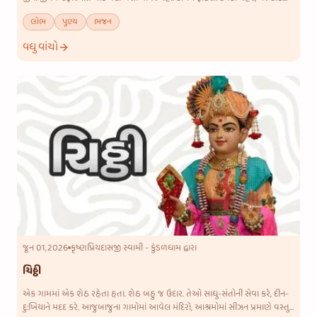
પ્રસંગ હોય તોપણ સારાં કપડાં ન પહેરે. એક પૈસો પણ
લોભ
પુણ્ય
ભજન
વધુ વાંચો
જૂન 01,2026
કૃષ્ણપ્રિયદાસજી સ્વામી - કુંડળધામ દ્વારા
ચિઠ્ઠી
એક ગામમાં એક શેઠ રહેતા હતા. શેઠ બહુ જ ઉદાર. તેઓ સાધુ-સંતોની સેવા કરે, દીન-
દુ:ખિયાને મદદ કરે. આજુબાજુના ગામોમાં આવેલ મંદિરો, આશ્રમોમાં સીઝન પ્રમાણે વસ્તુ-