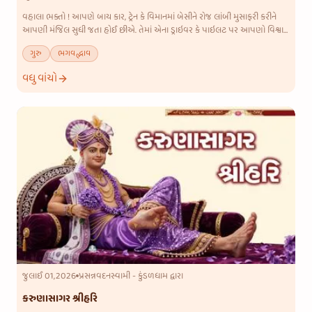
વહાલા ભક્તો ! આપણે બાય કાર, ટ્રેન કે વિમાનમાં બેસીને રોજ લાંબી મુસાફરી કરીને
આપણી મંજિલ સુધી જતા હોઈ છીએ. તેમાં એના ડ્રાઇવર કે પાઇલટ પર આપણો વિશ્વાસ
અતૂટ હોય છે; પણ આપણે તો ભગવાન સુધી મંજિલ પાર પાડવાન
ગુરુ
ભગવદ્ભાવ
વધુ વાંચો
જુલાઈ 01,2026
પ્રસન્નવદનસ્વામી - કુંડળધામ દ્વારા
કરુણાસાગર શ્રીહરિ