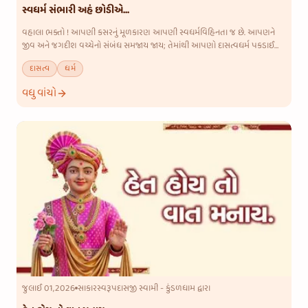
સ્વધર્મ સંભારી અહં છોડીએ...
વહાલા ભક્તો ! આપણી કસરનું મૂળકારણ આપણી સ્વધર્મવિહિનતા જ છે. આપણને
જીવ અને જગદીશ વચ્ચેનો સંબંધ સમજાય જાય; તેમાંથી આપણો દાસત્વધર્મ પકડાઈ
જાય તો તો સર્વે વાત પૂરી થઈ જાય. ધર્મસભાનતા થાય એટલે આજ્ઞા પાળવામ
દાસત્વ
ધર્મ
વધુ વાંચો
જુલાઈ 01,2026
સાકારસ્વરૂપદાસજી સ્વામી - કુંડળધામ દ્વારા