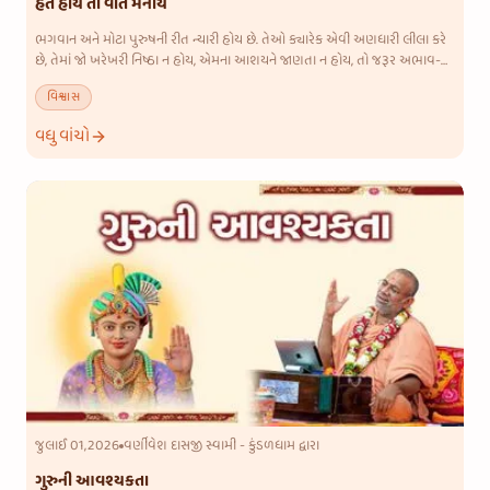
હેત હોય તો વાત મનાય
ભગવાન અને મોટા પુરુષની રીત ન્યારી હોય છે. તેઓ ક્યારેક એવી અણધારી લીલા કરે
છે, તેમાં જો ખરેખરી નિષ્ઠા ન હોય, એમના આશયને જાણતા ન હોય, તો જરૂર અભાવ-
અવગુણ આવી જાય અને સત્સંગમાંથી પડી જવાય. એ વખતે કોઈ પ્રગ
વિશ્વાસ
વધુ વાંચો
જુલાઈ 01,2026
વર્ણીવેશ દાસજી સ્વામી - કુંડળધામ દ્વારા
ગુરુની આવશ્યકતા