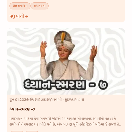
પદાર્થ મોકલે અને સહુને રાજી કરી આશીર્વાદ મેળવે.
સંતસમાગમ
કથાવાર્તા
વધુ વાંચો
જૂન 01,2026
ઈશ્વરચરણદાસજી સ્વામી - કુંડળધામ દ્વારા
ધ્યાન-સ્મરણ-૭
મહારાજનો મહિમા કેવો સમજવો જોઈએ ? મહામુક્ત ગોપાળાનંદ સ્વામીનો મત છે કે
સર્વોપરી ને સ્વરાટ થકા પોતે વર્તે છે; એમ પ્રત્યક્ષ મૂર્તિ શ્રીહરિજીનો મહિમા જે સમજે તેને
જ શ્રીહરિનું ધ્યાન થાય છે. કેવી રીતે મહાર