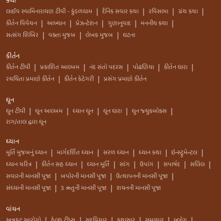
કથા
લાઈવ સ્વામિનારાયણ ટીવી - કુંડળધામ
દૈનિક સવાર કથા
રવિસભા
ગ્રંથ કથા
|
|
|
|
કીર્તન વિવેચન
આખ્યાન
પ્રેઝન્ટેશન
ગુણાનુવાદ
મનનીય કથા
|
|
|
|
|
સત્સંગ શિબિર
વક્તા મુજબ
લેખક મુજબ
ઘટના
|
|
|
કીર્તન
કીર્તન ટીવી
પ્રકાશિત આલ્બમ
નંદ સંતો પદરસ
પોઢણિયા
કીર્તન ધારા
|
|
|
|
|
રચયિતા પ્રમાણે કીર્તન
કીર્તન કેટેગરી
પ્રસંગ પ્રમાણે કીર્તન
|
|
ધૂન
ધુન ટીવી
ધૂન આલ્બમ
ધ્યાન ધુન
ધૂન ધારા
ધુન જ્યુકબોક્સ
|
|
|
|
|
રાગ/તાલ દ્વારા ધૂન
ધ્યાન
મૂર્તિ મુજબનું ધ્યાન
માર્ગદર્શિત ધ્યાન
સરળ ધ્યાન
ધ્યાન કથા
ઇન્સ્ટ્રુમેન્ટલ
|
|
|
|
|
ધ્યાન ચરિત્ર
કીર્તન સહ ધ્યાન
ધ્યાન મૂર્તિ
સાંગ
ઉપાંગ
સપાર્ષદ
સલિલ
|
|
|
|
|
|
|
સવારની માનસી પૂજા
બપોરની માનસી પૂજા
ઉત્થાપનની માનસી પૂજા
|
|
|
સંધ્યાની માનસી પૂજા
3 ઋતુની માનસી પૂજા
શયનની માનસી પૂજા
|
|
વાંચન
અન્નકુટ આરોગો
હેલ્થ ટીપ્સ
સદવિચાર
કથાસાર
સમાચાર
બ્લોગ
|
|
|
|
|
|