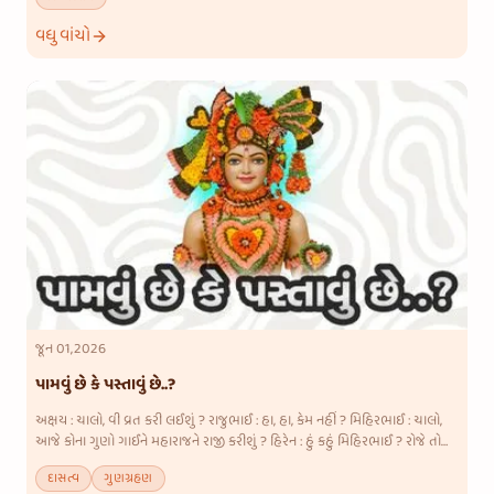
વધુ વાંચો
જૂન 01,2026
પામવું છે કે પસ્તાવું છે..?
અક્ષય : ચાલો, વી વ્રત કરી લઈશું ? રાજુભાઈ : હા, હા, કેમ નહીં ? મિહિરભાઈ : ચાલો,
આજે કોના ગુણો ગાઈને મહારાજને રાજી કરીશું ? હિરેન : હું કહું મિહિરભાઈ ? રોજે તો
આપણે પાંચેય જણા અલગ-અલગ સંતો-ભક્તોના ગુણો
દાસત્વ
ગુણગ્રહણ