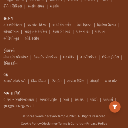
કીર્તન લિરિક્સ
સત્સંગ સેવક
સદ્ગ્રંથ
|
|
સત્સંગ
3D એનિમેશન
ઘર બેઠા તિરથ
અભિષેક દર્શન
ટેલી ફિલ્મ્સ
હિંડોળા ઉત્સવ
|
|
|
|
|
ચોપાઈ ગાન
સાંસ્કૃતિક કાર્યક્રમ
હેલ્થ સેમિનાર
ચંદન વાઘા
પદયાત્રા
|
|
|
|
|
ઑડિયો બુક
શોર્ટ કલીપ
|
ફોટાઓ
મોબાઇલ વોલપેપર
ડેસ્કટોપ વોલપેપર
ઘર મંદિર
AI વૉલપેપર
ઇવેન્ટ ફોટોસ
|
|
|
|
|
દૈનિક દર્શન
વધુ
અમારો સંપર્ક કરો
નિત્ય નિયમ
રિંગટોન
સત્સંગ ક્વિઝ
નોંધણી
થાળ ભેટ
|
|
|
|
|
અમારા વિશે
ભગવાન સ્વામિનારાયણ
અમારી પ્રવૃત્તિ
સંતો
સંપ્રદાય
મંદિરો
આચાર્ય
|
|
|
|
|
|
જ્ઞાનજીવનદાસજી સ્વામી
© Shree Swaminarayan Temple,
2026
. All Rights Reserved
Cookie Policy
•
Disclaimer
•
Terms & Condition
•
Privacy Policy