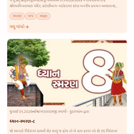
પ.પૂ.સદ્.શ્રીજ્ઞાનજીવનદાસજી સ્વામીએ તા.૨૧/૦૭/૨૦૨૪ ને રવિવારના રોજ
શ્રીસ્વામિનારાયણ મંદિર, કારેલીબાગ-વડોદરામાં કરેલ મનનીય પ્રવચન આધારાનંદ
સ્વામીએ એમના ગ્રંથમાં એક સરસ વાત લખી છે. તેરા ગામમાં શ્રીહરિ સં
સ્મરણ
ખપ
આજ્ઞા
વધુ વાંચો
જુલાઈ 01,2026
ઈશ્વરચરણદાસજી સ્વામી - કુંડળધામ દ્વારા
ધ્યાન-સ્મરણ-૮
જો આપણે વિદેશમાં કાયમી સેટ થાવું જ હોય તો બે કામ કરવાં પડે છે. (૧) વિદેશમાં