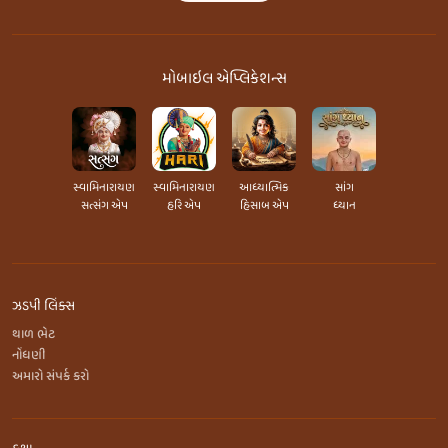
મોબાઇલ એપ્લિકેશન્સ
સ્વામિનારાયણ
સ્વામિનારાયણ
આધ્યાત્મિક
સાંગ
સત્સંગ એપ
હરિ એપ
હિસાબ એપ
ધ્યાન
ઝડપી લિંક્સ
થાળ ભેટ
નોંધણી
અમારો સંપર્ક કરો