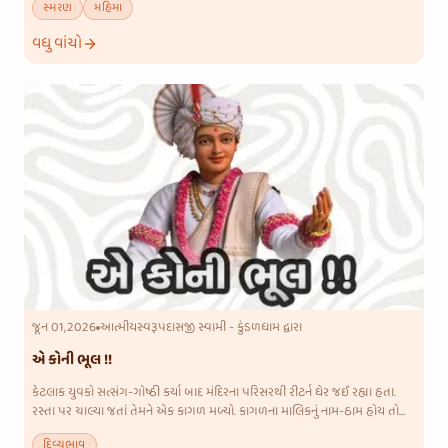
સ્મરણ
મહિમા
વધુ વાંચો
જૂન 01,2026
આત્મીયસ્વરૂપદાસજી સ્વામી - કુંડળધામ દ્વારા
એ કોની ભૂલ !!
કેટલાક યુવકો સત્સંગ-ગોષ્ઠી કર્યા બાદ મંદિરના પરિસરથી રીટર્ન ઘેર જઈ રહ્યા હતા.
રસ્તા પર ચાલ્યા જતાં તેમને એક કાગળ મળ્યો. કાગળના માલિકનું નામ-ઠામ હોય તો
તેને પહોંચતું કરીએ; એ હેતુથી આગળ-પાછળ જોવા માંડ્ય
દિવ્યભાવ