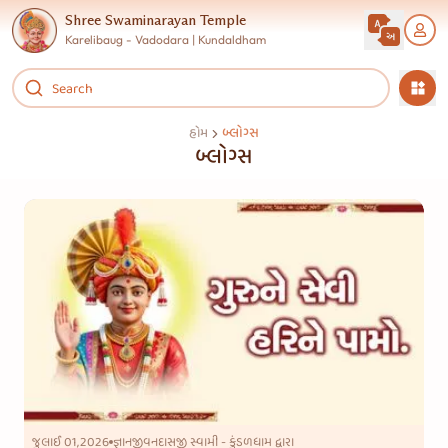
Shree Swaminarayan Temple
Karelibaug - Vadodara | Kundaldham
બ્લોગ્સ
હોમ
બ્લોગ્સ
જુલાઈ 01,2026
જ્ઞાનજીવનદાસજી સ્વામી - કુંડળધામ દ્વારા