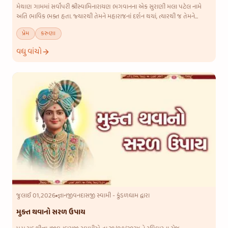
મેથાણ ગામમાં સર્વોપરી શ્રીસ્વામિનારાયણ ભગવાનના એક સુરાણી મલા પટેલ નામે
અતિ ભાવિક ભક્ત હતા. જ્યારથી તેમને મહારાજનાં દર્શન થયાં, ત્યારથી જ તેમને
મહારાજ સાથે એવું હેત થઈ ગયું, એવો જીવ જોડાઈ ગયો કે મહારાજ
પ્રેમ
કરુણા
વધુ વાંચો
જુલાઈ 01,2026
જ્ઞાનજીવનદાસજી સ્વામી - કુંડળધામ દ્વારા
મુક્ત થવાનો સરળ ઉપાય