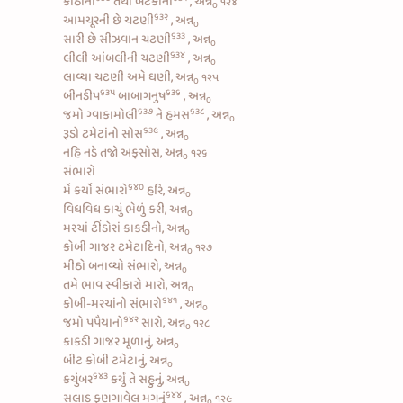
કોઠાંની
તથા
બટેકાંની
, અન્ન
૧૨૪
૦
૬૩૨
આમચૂરની છે ચટણી
, અન્ન
૦
૬૩૩
સારી છે
સીઝવાન ચટણી
, અન્ન
૦
૬૩૪
લીલી આંબલીની ચટણી
, અન્ન
૦
લાવ્યા ચટણી અમે ઘણી, અન્ન
૧૨૫
૦
૬૩૫
૬૩૬
બીનડીપ
બાબાગનુષ
, અન્ન
૦
૬૩૭
૬૩૮
જમો
ગ્વાકામોલી
ને
હમસ
, અન્ન
૦
૬૩૯
રૂડો
ટમેટાંનો સોસ
, અન્ન
૦
નહિ નડે તજો અફસોસ, અન્ન
૧૨૬
૦
સંભારો
૬૪૦
મેં કર્યો
સંભારો
હરિ, અન્ન
૦
વિધવિધ કાચું ભેળું કરી, અન્ન
૦
મરચાં ટીંડોરાં કાકડીનો, અન્ન
૦
કોબી ગાજર ટમેટાદિનો, અન્ન
૧૨૭
૦
મીઠો બનાવ્યો સંભારો, અન્ન
૦
તમે ભાવ સ્વીકારો મારો, અન્ન
૦
૬૪૧
કોબી-મરચાંનો સંભારો
, અન્ન
૦
૬૪૨
જમો
પપૈયાનો
સારો, અન્ન
૧૨૮
૦
કાકડી ગાજર મૂળાનું, અન્ન
૦
બીટ કોબી ટમેટાનું, અન્ન
૦
૬૪૩
કચુંબર
કર્યું તે સહુનું, અન્ન
૦
૬૪૪
સલાડ ફણગાવેલ મગનું
, અન્ન
૧૨૯
૦