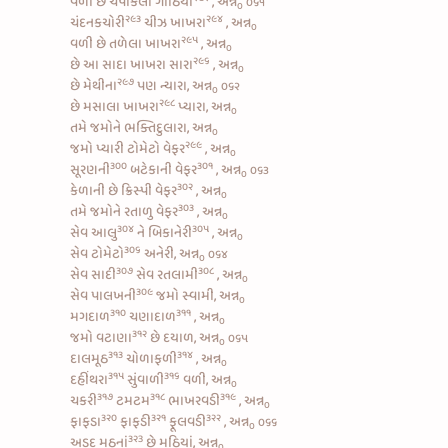
વળી છે
ચંપાકલી ગાંઠિયા
, અન્ન
૦૬૧
૦
૨૯૩
૨૯૪
ચંદનકચોરી
ચીઝ ખાખરા
, અન્ન
૦
૨૯૫
વળી છે
તળેલા ખાખરા
, અન્ન
૦
૨૯૬
છે આ
સાદા ખાખરા સારા
, અન્ન
૦
૨૯૭
છે
મેથીના
પણ ન્યારા, અન્ન
૦૬૨
૦
૨૯૮
છે
મસાલા ખાખરા
પ્યારા, અન્ન
૦
તમે જમોને ભક્તિદુલારા, અન્ન
૦
૨૯૯
જમો પ્યારી
ટોમેટો વેફર
, અન્ન
૦
૩૦૦
૩૦૧
સૂરણની
બટેકાની વેફર
, અન્ન
૦૬૩
૦
૩૦૨
કેળાની છે ક્રિસ્પી વેફર
, અન્ન
૦
૩૦૩
તમે જમોને
રતાળુ વેફર
, અન્ન
૦
૩૦૪
૩૦૫
સેવ આલુ
ને
બિકાનેરી
, અન્ન
૦
૩૦૬
સેવ ટોમેટો
અનેરી, અન્ન
૦૬૪
૦
૩૦૭
૩૦૮
સેવ સાદી
સેવ રતલામી
, અન્ન
૦
૩૦૯
સેવ પાલખની
જમો સ્વામી, અન્ન
૦
૩૧૦
૩૧૧
મગદાળ
ચણાદાળ
, અન્ન
૦
૩૧૨
જમો
વટાણા
છે દયાળ, અન્ન
૦૬૫
૦
૩૧૩
૩૧૪
દાલમૂઠ
ચોળાફળી
, અન્ન
૦
૩૧૫
૩૧૬
દહીંથરા
સુંવાળી
વળી, અન્ન
૦
૩૧૭
૩૧૮
૩૧૯
ચકરી
ટમટમ
ભાખરવડી
, અન્ન
૦
૩૨૦
૩૨૧
૩૨૨
ફાફડા
ફાફડી
ફૂલવડી
, અન્ન
૦૬૬
૦
૩૨3
અડદ મઠનાં
છે મઠિયાં, અન્ન
૦