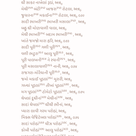
ઘી સાકર નાખેલાં રૂડાં, અન્ન
૦
૩૫૧
૩૫૨
૩૫૩
મેથી
બંટી
બાજરા
રોટલા, અન્ન
૦
૩૫૪
૩૫૫
જુવારના
મકાઈના
રોટલા, અન્ન
૦૭૨
૦
૩૫૬
૩૫૭
સાદી ભાખરી
ભાખરી મસાલા
, અન્ન
૦
બહુ ઘી મોણવાળી વાલા, અન્ન
૦
૩૫૮
૩૫૯
મેથી ભાખરી
બદામ ભાખરી
, અન્ન
૦
ખાંતે જમજો મારા હરિ, અન્ન
૦૭૩
૦
૩૬૦
૩૬૧
સાદી પૂરી
ગળી પૂરી
, અન્ન
૦
૩૬૨
૩૬૩
વળી
ભટુરા
આલુ પૂરી
, અન્ન
૦
૩૬૪
૩૬૫
પૂરી પાલખની
ને
રવાની
, અન્ન
૦
૩૬૬
પૂરી મસાલાવાળી
નાની, અન્ન
૦૭૪
૦
૩૬૭
રાજગરા-મોરૈયાની પૂરી
, અન્ન
૦
૩૬૮
જમો
મકાઈ પૂડલાં
મુરારી, અન્ન
૦
૩૬૯
૩૭૦
ગળ્યાં પૂડલાં
તીખાં પૂડલાં
, અન્ન
૦
૩૭૧
૩૭૨
મગ પૂડલાં
ટોમેટો પૂડલાં
, અન્ન
૦૭૫
૦
૩૭૩
૩૭૪
થેપલાં દૂધીનાં
મેથીનાં
, અન્ન
૦
૩૭૫
સાદાં થેપલાં
ઘીથી ભીનાં, અન્ન
૦
પ્યારા લાવી ગરમ પરોઠાં, અન્ન
૦
૩૭૬
મિક્સ વેજિટેબલ પરોઠાં
, અન્ન
૦૭૬
૦
૩૭૭
૩૭૮
સાદાં પરોઠાં
ચીઝ પરોઠાં
, અન્ન
૦
૩૭૯
૩૮૦
કોબી પરોઠાં
આલુ પરોઠાં
, અન્ન
૦
૩૮૧
૩૮૨