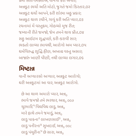
પ્રેમી સંતો-ભક્તોએ, વાનગી કરી અપાર;
અન્નકૂટ ભર્યો અતિ મોટો, જુગતે જમો કિરતાર..૦૨
અન્નકૂટ ધર્યો આપને, કરી શોભા બહુ પ્રકાર;
અન્નકૂટ થાળ રચીને, ગાવું કરી અતિ પ્યાર..૦૩
રચનામાં મેં વસ્તુક્રમ, ગોઠવ્યો મુજ રીત;
જમ્યાની રીતે જમજો, જેમ તમને થાય પ્રીત..૦૪
સહુ આઇટમ શુદ્ધપણે, કરી-કરાવી સાર;
ભક્તો લાવ્યા ભાવથી, આરોગો અમ પ્યાર..૦૫
ધર્મવિરુદ્ધ શુદ્ધિ હીણ, અખાદ્ય વસ્તુ અસાર;
બાજારું ખાણી પીણી, નથી લાવ્યા લગાર..૦૬
મિષ્ટાન્ન
વાની અગ્યારસો અગ્યાર, અન્નકૂટ આરોગો;
ધરી અન્નકૂટમાં આ વાર, અન્નકૂટ આરોગો.
છે આ થાળ અમારો પ્યાર, અન્ન
૦
ભાવે જમજો તમે ભરથાર, અન્ન
૦૦૭
૦
૧
ચુરમાદિ
વિધવિધ લાડુ, અન્ન
૦
મારે હાથે તમને જમાડું, અન્ન
૦
૨
૩
લાડુ પાકના
લાખણસાઈ
, અન્ન
૦
૪
લાડુ પનીરના
સુખદાઈ, અન્ન
૦૦૮
૦
૫
લાડુ પંચુરીના
છે સારા, અન્ન
૦