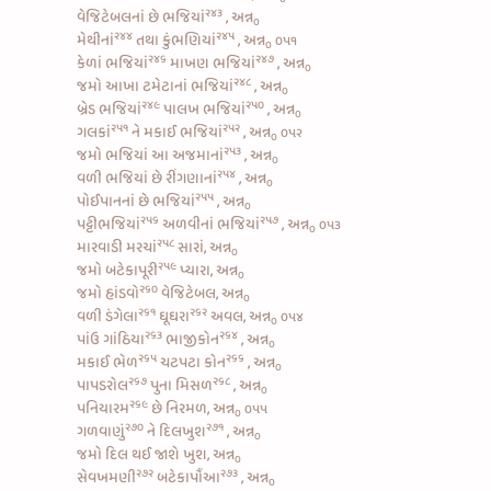
૨૪૩
વેજિટેબલનાં છે ભજિયાં
, અન્ન
૦
૨૪૪
૨૪૫
મેથીનાં
તથા
કુંભણિયાં
, અન્ન
૦૫૧
૦
૨૪૬
૨૪૭
કેળાં ભજિયાં
માખણ ભજિયાં
, અન્ન
૦
૨૪૮
જમો
આખા ટમેટાનાં ભજિયાં
, અન્ન
૦
૨૪૯
૨૫૦
બ્રેડ ભજિયાં
પાલખ ભજિયાં
, અન્ન
૦
૨૫૧
૨૫૨
ગલકાં
ને
મકાઈ ભજિયાં
, અન્ન
૦૫૨
૦
૨૫૩
જમો
ભજિયાં આ અજમાનાં
, અન્ન
૦
૨૫૪
વળી
ભજિયાં છે રીંગણાનાં
, અન્ન
૦
૨૫૫
પોઈપાનનાં છે ભજિયાં
, અન્ન
૦
૨૫૬
૨૫૭
પટ્ટીભજિયાં
અળવીનાં ભજિયાં
, અન્ન
૦૫૩
૦
૨૫૮
મારવાડી મરચાં
સારાં, અન્ન
૦
૨૫૯
જમો બટેકાપૂરી
પ્યારા, અન્ન
૦
૨૬૦
જમો
હાંડવો
વેજિટેબલ, અન્ન
૦
૨૬૧
૨૬૨
વળી
ડંગેલા
ઘૂઘરા
અવલ, અન્ન
૦૫૪
૦
૨૬૩
૨૬૪
પાંઉ ગાંઠિયા
ભાજીકોન
, અન્ન
૦
૨૬૫
૨૬૬
મકાઈ ભેળ
ચટપટા કોન
, અન્ન
૦
૨૬૭
૨૬૮
પાપડરોલ
પુના મિસળ
, અન્ન
૦
૨૬૯
પનિયારમ
છે નિરમળ, અન્ન
૦૫૫
૦
૨૭૦
૨૭૧
ગળવાણું
ને
દિલખુશ
, અન્ન
૦
જમો દિલ થઈ જાશે ખુશ, અન્ન
૦
૨૭૨
૨૭૩
સેવખમણી
બટેકાપૌંઆ
, અન્ન
૦