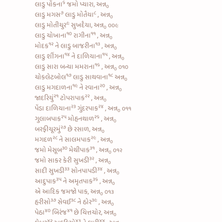
૬
લાડુ પોંકના
જમો પ્યારા, અન્ન
૦
૭
૮
લાડુ મગસ
લાડુ મોતૈયા
, અન્ન
૦
૯
લાડુ મોતીચુર
સુખદૈયા, અન્ન
૦૦૯
૦
૧૦
૧૧
લાડુ ચોખાના
રાગીના
, અન્ન
૦
૧૨
૧૩
મોદક
ને
લાડુ બાજરીના
, અન્ન
૦
૧૪
૧૫
લાડુ શીંગના
ને
દાળિયાના
, અન્ન
૦
૧૬
લાડુ સારા બન્યા
મમરાના
, અન્ન
૦૧૦
૦
૧૭
૧૮
ચોકલેટબોલ
લાડુ સાથવાના
અન્ન
૦
૧૯
૨૦
લાડુ મગદાળના
ને
રવાના
, અન્ન
૦
૨૧
૨૨
જાદરિયું
ટોપરાપાક
, અન્ન
૦
૨૩
૨૪
પેંડા દાળિયાના
ગુંદરપાક
, અન્ન
૦૧૧
૦
૨૫
૨૬
ગુલાબપાક
મોહનથાળ
, અન્ન
૦
૨૭
બરફીચૂરમું
છે રસાળ, અન્ન
૦
૨૮
૨૯
મગદળ
ને
સાલમપાક
, અન્ન
૦
૩૦
૩૧
જમો
મેસૂબ
મેથીપાક
, અન્ન
૦૧૨
૦
૩૨
જમો
સાકર કેરી સુખડી
, અન્ન
૦
૩૩
૩૪
સાદી સુખડી
સોનપાપડી
, અન્ન
૦
૩૫
૩૬
આદુપાક
ને
અમૃતપાક
, અન્ન
૦
એ આદિક જમજો પાક, અન્ન
૦૧૩
૦
૩૭
૩૮
૩૯
હરીસો
સેવઈ
ને
ઠોર
, અન્ન
૦
૪૦
૪૧
પેઠા
બિરંજ
છે ચિત્તચોર, અન્ન
૦
૪૨
૪૩
૪૪