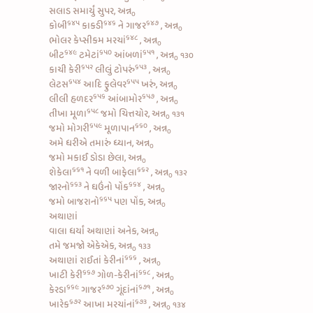
સલાડ સમાર્યું સુપર, અન્ન
૦
૬૪૫
૬૪૬
૬૪૭
કોબી
કાકડી
ને
ગાજર
, અન્ન
૦
૬૪૮
ભોલર કેપ્સીકમ મરચાં
, અન્ન
૦
૬૪૯
૬૫૦
૬૫૧
બીટ
ટમેટાં
આંબળાં
, અન્ન
૧૩૦
૦
૬૫૨
૬૫૩
કાચી કેરી
લીલું ટોપરું
, અન્ન
૦
૬૫૪
૬૫૫
લેટસ
આદિ
ફુલેવર
ખરું, અન્ન
૦
૬૫૬
૬૫૭
લીલી હળદર
આંબામોર
, અન્ન
૦
૬૫૮
તીખા મૂળા
જમો ચિત્તચોર, અન્ન
૧૩૧
૦
૬૫૯
૬૬૦
જમો
મોગરી
મૂળાપાન
, અન્ન
૦
અમે ધરીએ તમારું ધ્યાન, અન્ન
૦
જમો મકાઈ ડોડા છેલા, અન્ન
૦
૬૬૧
૬૬૨
શેકેલા
ને વળી
બાફેલા
, અન્ન
૧૩૨
૦
૬૬૩
૬૬૪
જારનો
ને
ઘઉંનો પોંક
, અન્ન
૦
૬૬૫
જમો
બાજરાનો
પણ પોંક, અન્ન
૦
અથાણાં
વાલા ધર્યાં અથાણાં અનેક, અન્ન
૦
તમે જમજો એકેએક, અન્ન
૧૩૩
૦
૬૬૬
અથાણાં
રાઈતાં કેરીનાં
, અન્ન
૦
૬૬૭
૬૬૮
ખાટી કેરી
ગોળ-કેરીનાં
, અન્ન
૦
૬૬૯
૬૭૦
૬૭૧
કેરડા
ગાજર
ગૂંદાંનાં
, અન્ન
૦
૬૭૨
૬૭૩
ખારેક
આખા મરચાંનાં
, અન્ન
૧૩૪
૦