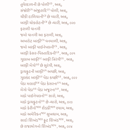
૮૦
તુવેરદાળની છે પોળી
, અન્ન
૦
૮૧
૮૨
સંજોરી
અંજીરાદિ
પોળી, અન્ન
૦
૮૩
ચીકી દાળિયાની
છે પ્યારી, અન્ન
૦
૮૪
બરફી ચોકલેટની
છે ન્યારી, અન્ન
૦૨૦
૦
ફરાળી વાનગી
જમો વાનગી આ ફરાળી, અન્ન
૦
૮૫
અખરોટ બરફી
વનમાળી, અન્ન
૦
૮૬
જમો
બરફી પાઇનેપલની
, અન્ન
૦
૮૭
બરફી કેસર-પિસ્તાદિકની
, અન્ન
૦૨૧
૦
૮૮
૮૯
ગુલાબ બરફી
બરફી ત્રિરંગી
, અન્ન
૦
૯૦
બરફી મેંગો
છે સુરંગી, અન્ન
૦
૯૧
ડ્રાયફ્રૂટની બરફી
અચ્છી, અન્ન
૦
૯૨
૯૩
ગુલકંદ બરફી
પેંડા કચ્છી
, અન્ન
૦૨૨
૦
૯૪
૯૫
પેંડા મલાઈ
પેંડા કેસરના
અન્ન
૦
૯૬
૯૭
મેંગો પેંડા
પેંડા ખજૂરના
, અન્ન
૦
૯૮
મઠો પાઇનેપલનો
સારો, અન્ન
૦
૯૯
મઠો ડ્રાયફ્રૂટનો
છે ન્યારો, અન્ન
૦૨૩
૦
૧૦૦
૧૦૧
મઠો કેરીનો
શૈડકી
શ્યામ, અન્ન
૦
૧૦૨
મઠો અમેરિકન
સુખધામ, અન્ન
૦
૧૦૩
૧૦૪
સાદો શિખંડ
ફ્રૂટ શિખંડ
, અન્ન
૦
૧૦૫
છે
રાજભોગનો શિખંડ
, અન્ન
૦૨૪
૦