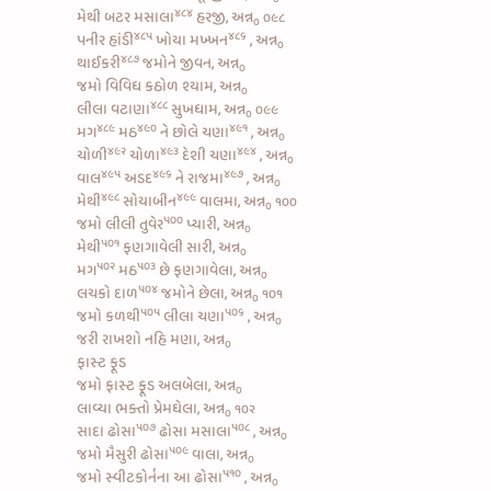
૪૮૪
મેથી બટર મસાલા
હરજી, અન્ન
૦૯૮
૦
૪૮૫
૪૮૬
પનીર હાંડી
ખોયા મખ્ખન
, અન્ન
૦
૪૮૭
થાઈકરી
જમોને જીવન, અન્ન
૦
જમો વિવિધ કઠોળ શ્યામ, અન્ન
૦
૪૮૮
લીલા વટાણા
સુખધામ, અન્ન
૦૯૯
૦
૪૮૯
૪૯૦
૪૯૧
મગ
મઠ
ને
છોલે ચણા
, અન્ન
૦
૪૯૨
૪૯૩
૪૯૪
ચોળી
ચોળા
દેશી ચણા
, અન્ન
૦
૪૯૫
૪૯૬
૪૯૭
વાલ
અડદ
ને
રાજમા
, અન્ન
૦
૪૯૮
૪૯૯
મેથી
સોયાબીન
વાલમા, અન્ન
૧૦૦
૦
૫૦૦
જમો
લીલી તુવેર
પ્યારી, અન્ન
૦
૫૦૧
મેથી
ફણગાવેલી સારી, અન્ન
૦
૫૦૨
૫૦૩
મગ
મઠ
છે ફણગાવેલા, અન્ન
૦
૫૦૪
લચકો દાળ
જમોને છેલા, અન્ન
૧૦૧
૦
૫૦૫
૫૦૬
જમો
કળથી
લીલા ચણા
, અન્ન
૦
જરી રાખશો નહિ મણા, અન્ન
૦
ફાસ્ટ ફૂડ
જમો ફાસ્ટ ફૂડ અલબેલા, અન્ન
૦
લાવ્યા ભક્તો પ્રેમઘેલા, અન્ન
૧૦૨
૦
૫૦૭
૫૦૮
સાદા ઢોસા
ઢોસા મસાલા
, અન્ન
૦
૫૦૯
જમો
મૈસુરી ઢોસા
વાલા, અન્ન
૦
૫૧૦
જમો
સ્વીટકોર્નના આ ઢોસા
, અન્ન
૦