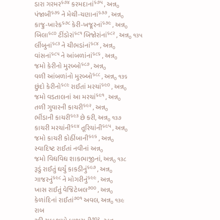
૬૭૪
૬૭૫
ડારા ગરમર
કરમદાનાં
, અન્ન
૦
૬૭૬
૬૭૭
પંજાબી
ને
મેથી-ચણાનાં
, અન્ન
૦
૬૭૮
૬૭૯
કાજુ-ખારેક
કેરી-ખજૂરનાં
, અન્ન
૦
૬૮૦
૬૮૧
૬૮૨
બિલા
ટીંડોરાં
બિજોરાંનાં
, અન્ન
૧૩૫
૦
૬૮૩
૬૮૪
લીંબુનાં
ને
ચીભડાંનાં
, અન્ન
૦
૬૮૫
૬૮૬
વાંસનાં
ને
આંબળાંનાં
, અન્ન
૦
૬૮૭
જમો
કેરીનો મુરબ્બો
, અન્ન
૦
૬૮૮
વળી
આંબળાંનો મુરબ્બો
, અન્ન
૧૩૬
૦
૬૮૯
૬૯૦
છુંદો કેરીનો
રાઈતાં મરચાં
, અન્ન
૦
૬૯૧
જમો
વડતાલનાં આ મરચાં
, અન્ન
૦
૬૯૨
તળી
ગુવારની કાચરી
, અન્ન
૦
૬૯૩
ભીંડાની કાચરી
છે કરી, અન્ન
૧૩૭
૦
૬૯૪
૬૯૫
કાચરી મરચાંની
તૂરિયાંની
, અન્ન
૦
૬૯૬
જમો કાચરી
કોઠીંબાની
, અન્ન
૦
સ્વાદિષ્ટ રાઈતાં નવીનાં અન્ન
૦
જમો વિધવિધ શાકભાજીનાં, અન્ન
૧૩૮
૦
૬૯૭
રૂડું
રાઈતું ધર્યું કાકડીનું
, અન્ન
૦
૬૯૮
૬૯૯
ગાજરનું
ને
મોગરીનું
, અન્ન
૦
૭૦૦
ખાસ
રાઈતું વેજિટેબલ
, અન્ન
૦
૭૦૧
કેળાંદિનાં રાઈતાં
અવલ, અન્ન
૧૩૯
૦
રાબ
૭૦૨