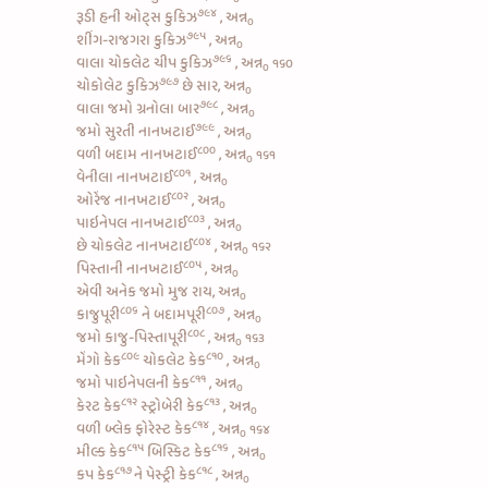
૭૯૪
રૂડી
હની ઓટ્સ કુકિઝ
, અન્ન
૦
૭૯૫
શીંગ-રાજગરા કુકિઝ
, અન્ન
૦
૭૯૬
વાલા
ચોકલેટ ચીપ કુકિઝ
, અન્ન
૧૬૦
૦
૭૯૭
ચોકોલેટ કુકિઝ
છે સાર, અન્ન
૦
૭૯૮
વાલા જમો
ગ્રનોલા બાર
, અન્ન
૦
૭૯૯
જમો
સુરતી નાનખટાઈ
, અન્ન
૦
૮૦૦
વળી
બદામ નાનખટાઈ
, અન્ન
૧૬૧
૦
૮૦૧
વેનીલા નાનખટાઈ
, અન્ન
૦
૮૦૨
ઓરેંજ નાનખટાઈ
, અન્ન
૦
૮૦૩
પાઇનેપલ નાનખટાઈ
, અન્ન
૦
૮૦૪
છે
ચોકલેટ નાનખટાઈ
, અન્ન
૧૬૨
૦
૮૦૫
પિસ્તાની નાનખટાઈ
, અન્ન
૦
એવી અનેક જમો મુજ રાય, અન્ન
૦
૮૦૬
૮૦૭
કાજુપૂરી
ને
બદામપૂરી
, અન્ન
૦
૮૦૮
જમો
કાજુ-પિસ્તાપૂરી
, અન્ન
૧૬૩
૦
૮૦૯
૮૧૦
મેંગો કેક
ચોકલેટ કેક
, અન્ન
૦
૮૧૧
જમો
પાઇનેપલની કેક
, અન્ન
૦
૮૧૨
૮૧૩
કેરટ કેક
સ્ટ્રોબેરી કેક
, અન્ન
૦
૮૧૪
વળી
બ્લેક ફોરેસ્ટ કેક
, અન્ન
૧૬૪
૦
૮૧૫
૮૧૬
મીલ્ક કેક
બિસ્કિટ કેક
, અન્ન
૦
૮૧૭
૮૧૮
કપ કેક
ને
પેસ્ટ્રી કેક
, અન્ન
૦