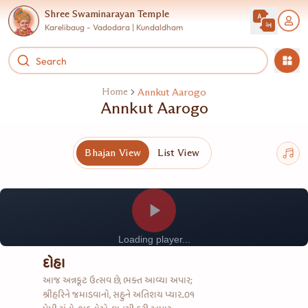
Shree Swaminarayan Temple
Karelibaug - Vadodara | Kundaldham
Home
Annkut Aarogo
Annkut Aarogo
Bhajan View
List View
Loading player...
દોહા
આજ અન્નકૂટ ઉત્સવ છે, ભક્ત આવ્યા અપાર;
શ્રીહરિને જમાડવાનો, સહુને અતિશય પ્યાર..૦૧