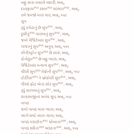
બહુ સારા મસાલે વઘારી, અન્ન
૦
૭૫૨
૭૫૩
૭૫૪
દાલફ્રાય
રસમ
સાંભાર
, અન્ન
૦
તમે જમજો મારા યાર, અન્ન
૧૫૦
૦
સૂપ
૭૫૫
રૂડું
ટમેટાનું છે સૂપ
, અન્ન
૦
૭૫૬
૭૫૭
દૂધીનું
પાલખનું સૂપ
, અન્ન
૦
૭૫૮
જમો
વેજિટેબલ સૂપ
, અન્ન
૦
૭૫૯
ગાજરનું સૂપ
અનુપ, અન્ન
૧૫૧
૦
૭૬૦
મીનીસ્ટ્રોન સૂપ
છે સારું, અન્ન
૦
૭૬૧
કોર્નસૂપ
છે બહુ પ્યારું, અન્ન
૦
૭૬૨
વેજિટેબલ મન્ચાવ સૂપ
, અન્ન
૦
૭૬૩
૭૬૪
ચીલી સૂપ
મેક્રોની સૂપ
, અન્ન
૧૫૨
૦
૭૬૫
૭૬૬
ટોર્ટીલા
ને
બ્રોકોલી સૂપ
, અન્ન
૦
૭૬૭
પીઓ
હોટ એન્ડ સોર સૂપ
, અન્ન
૦
૭૬૮
રૂડું
સરગવાનું સૂપ
, અન્ન
૦
શાકભાજીનાં અનેક સૂપ, અન્ન
૧૫૩
૦
પાપડ
જમો પાપડ મારા પ્યારા, અન્ન
૦
આગે ધર્યા ન્યારા ન્યારા, અન્ન
૦
૭૬૯
૭૭૦
પાપડ મકાઈના
ચોખાના
, અન્ન
૦
૭૭૧
૭૭૨
પાપડ ઘઉંના
અડદના
, અન્ન
૧૫૪
૦