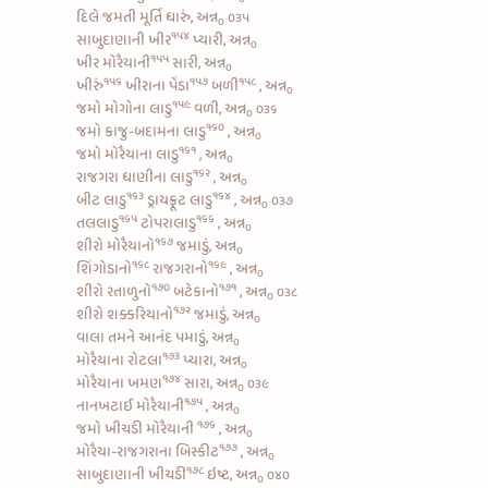
દિલે જમતી મૂર્તિ ધારું, અન્ન
૦૩૫
૦
૧૫૪
સાબુદાણાની ખીર
પ્યારી, અન્ન
૦
૧૫૫
ખીર મોરૈયાની
સારી, અન્ન
૦
૧૫૬
૧૫૭
૧૫૮
ખીરું
ખીરાના પેંડા
બળી
, અન્ન
૦
૧૫૯
જમો
મોગોના લાડુ
વળી, અન્ન
૦૩૬
૦
૧૬૦
જમો
કાજુ-બદામના લાડુ
, અન્ન
૦
૧૬૧
જમો
મોરૈયાના લાડુ
, અન્ન
૦
૧૬૨
રાજગરા ધાણીના લાડુ
, અન્ન
૦
૧૬૩
૧૬૪
બીટ લાડુ
ડ્રાયફ્રૂટ લાડુ
, અન્ન
૦૩૭
૦
૧૬૫
૧૬૬
તલલાડુ
ટોપરાલાડુ
, અન્ન
૦
૧૬૭
શીરો મોરૈયાનો
જમાડું, અન્ન
૦
૧૬૮
૧૬૯
શિંગોડાનો
રાજગરાનો
, અન્ન
૦
૧૭૦
૧૭૧
શીરો રતાળુનો
બટેકાનો
, અન્ન
૦૩૮
૦
૧૭૨
શીરો શક્કરિયાનો
જમાડું, અન્ન
૦
વાલા તમને આનંદ પમાડું, અન્ન
૦
૧૭૩
મોરૈયાના રોટલા
પ્યારા, અન્ન
૦
૧૭૪
મોરૈયાના ખમણ
સારા, અન્ન
૦૩૯
૦
૧૭૫
નાનખટાઈ મોરૈયાની
, અન્ન
૦
૧૭૬
જમો
ખીચડી મોરૈયાની
, અન્ન
૦
૧૭૭
મોરૈયા-રાજગરાના બિસ્કીટ
, અન્ન
૦
૧૭૮
સાબુદાણાની ખીચડી
ઇષ્ટ, અન્ન
૦૪૦
૦