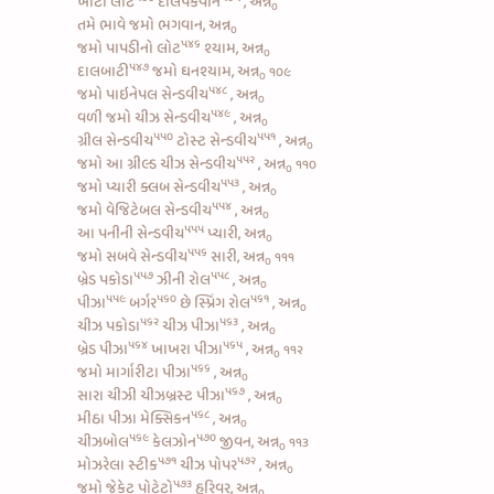
ખાટો લોટ
દાલપકવાન
, અન્ન
૦
તમે ભાવે જમો ભગવાન, અન્ન
૦
૫૪૬
જમો
પાપડીનો લોટ
શ્યામ, અન્ન
૦
૫૪૭
દાલબાટી
જમો ઘનશ્યામ, અન્ન
૧૦૯
૦
૫૪૮
જમો
પાઇનેપલ સેન્ડવીચ
, અન્ન
૦
૫૪૯
વળી જમો
ચીઝ સેન્ડવીચ
, અન્ન
૦
૫૫૦
૫૫૧
ગ્રીલ સેન્ડવીચ
ટોસ્ટ સેન્ડવીચ
, અન્ન
૦
૫૫૨
જમો આ
ગ્રીલ્ડ ચીઝ સેન્ડવીચ
, અન્ન
૧૧૦
૦
૫૫૩
જમો પ્યારી
ક્લબ સેન્ડવીચ
, અન્ન
૦
૫૫૪
જમો
વેજિટેબલ સેન્ડવીચ
, અન્ન
૦
૫૫૫
આ
પનીની સેન્ડવીચ
પ્યારી, અન્ન
૦
૫૫૬
જમો
સબવે સેન્ડવીચ
સારી, અન્ન
૧૧૧
૦
૫૫૭
૫૫૮
બ્રેડ પકોડા
ઝીની રોલ
, અન્ન
૦
૫૫૯
૫૬૦
૫૬૧
પીઝા
બર્ગર
છે
સ્પ્રિંગ રોલ
, અન્ન
૦
૫૬૨
૫૬૩
ચીઝ પકોડા
ચીઝ પીઝા
, અન્ન
૦
૫૬૪
૫૬૫
બ્રેડ પીઝા
ખાખરા પીઝા
, અન્ન
૧૧૨
૦
૫૬૬
જમો
માર્ગારીટા પીઝા
, અન્ન
૦
૫૬૭
સારા
ચીઝી ચીઝબ્રસ્ટ પીઝા
, અન્ન
૦
૫૬૮
મીઠા પીઝા મેક્સિકન
, અન્ન
૦
૫૬૯
૫૭૦
ચીઝબોલ
કેલઝોન
જીવન, અન્ન
૧૧૩
૦
૫૭૧
૫૭૨
મોઝરેલા સ્ટીક
ચીઝ પોપર
, અન્ન
૦
૫૭૩
જમો
જેકેટ પોટેટો
હરિવર, અન્ન
૦