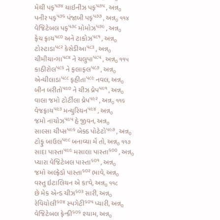
૫૭૪
૫૭૫
મેથી પફ
ચાઇનીઝ પફ
, અન્ન
૦
૫૭૬
૫૭૭
પનીર પફ
પંજાબી પફ
, અન્ન
૧૧૪
૦
૫૭૮
૫૭૯
વેજિટેબલ પફ
મોમોઝ
, અન્ન
૦
૫૮૦
૫૮૧
ફ્રેંચ ફ્રાય
અને
ટાકોઝ
, અન્ન
૦
૫૮૨
૫૮૩
ટોસ્ટાડા
કેસેડીઆ
, અન્ન
૦
૫૮૪
૫૮૫
ચીમીચાન્ગા
ને
ચલુપા
, અન્ન
૧૧૫
૦
૫૮૬
૫૮૭
કાઠીરોલ
ને
ફલાફલ
, અન્ન
૦
૫૮૮
૫૮૯
એન્ચીલાડા
ફહીતા
નવલ, અન્ન
૦
૫૯૦
૫૯૧
બીન બરીતો
ને
ચીઝ વ્રેપ
, અન્ન
૦
૫૯૨
વાલા જમો
ટોર્ટીલા વ્રેપ
, અન્ન
૧૧૬
૦
૫૯૩
૫૯૪
વેજફ્રાય
મન્ચુરિયન
, અન્ન
૦
૫૯૫
જમો
નાચોઝ
હે જીવન, અન્ન
૦
૫૯૬
૫૯૭
સાલ્સા ચીપ્સ
બેક્ડ પોટેટો
, અન્ન
૦
૫૯૮
ટોફુ બાઉલ
બનાવ્યા મેં તો, અન્ન
૧૧૭
૦
૫૯૯
૬૦૦
સાદા પાસ્તા
મસાલા પાસ્તા
, અન્ન
૦
૬૦૧
પ્યારા
વેજિટેબલ પાસ્તા
, અન્ન
૦
૬૦૨
જમો
અલ્ફ્રેડો પાસ્તા
ભાવે, અન્ન
૦
વસ્તુ ઇટાલિયન એ કા’વે, અન્ન
૧૧૮
૦
૬૦૩
છે
મેક એન્ડ ચીઝ
સારી, અન્ન
૦
૬૦૪
૬૦૫
રેવિયોલી
સ્પગેટી
પ્યારી, અન્ન
૦
૬૦૬
વેજિટેબલ ફ્રેન્કી
શ્યામ, અન્ન
૦