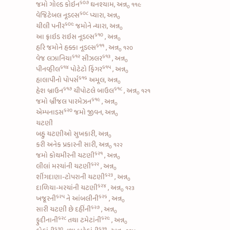
૬૦૭
જમો
ગોલ્ડ કોઇન
ઘનશ્યામ, અન્ન
૧૧૯
૦
૬૦૮
વેજિટેબલ નૂડલ્સ
પ્યારા, અન્ન
૦
૬૦૯
ચીલી પનીર
જમોને ન્યારા, અન્ન
૦
૬૧૦
આ
ફ્રાઇડ રાઇસ નૂડલ્સ
, અન્ન
૦
૬૧૧
હરિ જમોને
હક્કા નૂડલ્સ
, અન્ન
૧૨૦
૦
૬૧૨
૬૧૩
વેજ લઝાનિયા
સીઝલર
, અન્ન
૦
૬૧૪
૬૧૫
પીનવ્હીલ
પોટેટો ફિંગર
, અન્ન
૦
૬૧૬
હાલાપીનો પોપર્સ
અમૂલ, અન્ન
૦
૬૧૭
૬૧૮
હેશ બ્રાઉન
ચીપોટલે બાઉલ
, અન્ન
૧૨૧
૦
૬૧૯
જમો
બ્રીંજલ પારમેઝન
, અન્ન
૦
૬૨૦
એમ્પનાડસ
જમો જીવન, અન્ન
૦
ચટણી
બહુ ચટણીઓ સુખકારી, અન્ન
૦
કરી અનેક પ્રકારની સારી, અન્ન
૧૨૨
૦
૬૨૧
જમો
કોથમીરની ચટણી
, અન્ન
૦
૬૨૨
લીલાં મરચાંની ચટણી
, અન્ન
૦
૬૨૩
શીંગદાણા-ટોપરાની ચટણી
, અન્ન
૦
૬૨૪
દાળિયા-મરચાંની ચટણી
, અન્ન
૧૨૩
૦
૬૨૫
૬૨૬
ખજૂરની
ને
આંબલીની
, અન્ન
૦
૬૨૭
સારી
ચટણી છે દહીંની
, અન્ન
૦
૬૨૮
૬૨૯
ફુદીનાની
તથા
ટમેટાંની
, અન્ન
૦
૬૩૦
૬૩૧