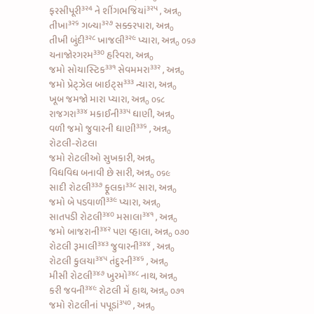
૩૨4
૩૨૫
ફરસીપૂરી
ને
શીંગભજિયાં
, અન્ન
૦
૩૨૬
૩૨૭
તીખા
ગળ્યા
સક્કરપારા, અન્ન
૦
૩૨૮
૩૨૯
તીખી બુંદી
ખાજલી
પ્યારા, અન્ન
૦૬૭
૦
૩૩૦
ચનાજોરગરમ
હરિવરા, અન્ન
૦
૩૩૧
૩૩૨
જમો
સોયાસ્ટિક
સેવમમરા
, અન્ન
૦
૩૩૩
જમો
પ્રેટ્ઝેલ બાઇટ્સ
ન્યારા, અન્ન
૦
ખૂબ જમજો મારા પ્યારા, અન્ન
૦૬૮
૦
૩૩૪
૩૩૫
રાજગરા
મકાઈની
ધાણી, અન્ન
૦
૩૩૬
વળી જમો
જુવારની ધાણી
, અન્ન
૦
રોટલી-રોટલા
જમો રોટલીઓ સુખકારી, અન્ન
૦
વિધવિધ બનાવી છે સારી, અન્ન
૦૬૯
૦
૩૩૭
૩૩૮
સાદી રોટલી
ફૂલકા
સારા, અન્ન
૦
૩૩૯
જમો
બે પડવાળી
પ્યારા, અન્ન
૦
૩૪૦
૩૪૧
સાતપડી રોટલી
મસાલા
, અન્ન
૦
૩૪૨
જમો
બાજરાની
પણ વ્હાલા, અન્ન
૦૭૦
૦
૩૪૩
૩૪૪
રોટલી રૂમાલી
જુવારની
, અન્ન
૦
૩૪૫
૩૪૬
રોટલી કુલચા
તંદુરની
, અન્ન
૦
૩૪૭
૩૪૮
મીસી રોટલી
ખુરમો
નાથ, અન્ન
૦
૩૪૯
કરી
જવની
રોટલી મેં હાથ, અન્ન
૦૭૧
૦
૩૫૦
જમો
રોટલીનાં પપૂડાં
, અન્ન
૦