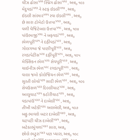
૫૧૧
૫૧૨
ચીઝ ઢોસા
સ્પ્રિંગ ઢોસા
, અન્ન
૧૦૩
૦
૫૧૩
૫૧૪
મેંદુવડાં
ને
સ્ટફ ઇડલી
, અન્ન
૦
૫૧૫
૫૧૬
ઇડલી સાંભાર
રવા ઇડલી
, અન્ન
૦
૫૧૭
છે સારા
ટોમેટો ઉત્તપા
, અન્ન
૦
૫૧૮
વળી
વેજિટેબલ ઉત્તપા
, અન્ન
૧૦૪
૦
૫૧૯
૫૨૦
પાંઉભાજી
ને
બફવડાં
, અન્ન
૦
૫૨૧
૫૨૨
ભેળપૂરી
ને
દહીંવડાં
, અન્ન
૦
૫૨૩
ગોલગપ્પા જે
પાણીપૂરી
, અન્ન
૦
૫૨૪
૫૨૫
રગડાપેટીસ
દહીંપૂરી
, અન્ન
૧૦૫
૦
૫૨૬
૫૨૭
મેક્સિકન ભેળ
સેવપૂરી
, અન્ન
૦
૫૨૮
૫૨૯
ચાઇનીઝ ભેળ
રગડાપૂરી
, અન્ન
૦
૫૩૦
વાલા જમો
કોલેજિયન ભેળ
, અન્ન
૦
૫૩૧
૫૩૨
સુરતી લોચો
સાદી ભેળ
, અન્ન
૧૦૬
૦
૫૩૩
૫૩૪
સેવઉસળ
દિલ્લીચાટ
, અન્ન
૦
૫૩૫
૫૩૬
આલુચાટ
કટોરીચાટ
, અન્ન
૦
૫૩૭
૫૩૮
વડાપાંઉ
ને
દાબેલી
, અન્ન
૦
૫૩૯
તીખી બટેકી
અલબેલી, અન્ન
૧૦૭
૦
૫૪૦
બહુ ભાવશે
બટર દાબેલી
, અન્ન
૦
૫૪૧
ચટપટી ચીઝ દાબેલી
, અન્ન
૦
૫૪૨
બટેકાભૂંગળાં
સારા, અન્ન
૦
૫૪૩
છોલે ભટુરા
પણ પ્યારા, અન્ન
૧૦૮
૦
૫૪૪
૫૪૫