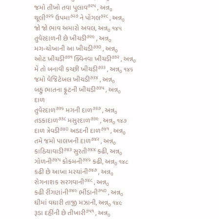
૭૨૫
જમો
તીખો તવા પુલાવ
, અન્ન
૦
૭૨૬
૭૨૭
૭૨૮
થૂલી
ઉપમા
ને
પોંગલ
, અન્ન
૦
જો જો ભાવ અમારો અવલ, અન્ન
૧૪૫
૦
૭૨૯
તુવેરદાળની છે ખીચડી
, અન્ન
૦
૭૩૦
મગ-ચોખાની આ ખીચડી
, અન્ન
૦
૭૩૧
૭૩૨
ઓટ ખીચડી
ક્વિનવા ખીચડી
, અન્ન
૦
૭૩૩
મેં તો બનાવી
કચ્છી ખીચડી
, અન્ન
૧૪૬
૦
૭૩૪
જમો
વેજિટેબલ ખીચડી
, અન્ન
૦
૭૩૫
બહુ ભાતના
ફ્રૂટની ખીચડી
, અન્ન
૦
દાળ
૭૩૬
૭૩૭
તુવેરદાળ
મગની દાળ
, અન્ન
૦
૭૩૮
૭૩૯
તડકાદાળ
મસુરદાળ
, અન્ન
૧૪૭
૦
૭૪૦
૭૪૧
દાળ ત્રેવડી
અડદની દાળ
, અન્ન
૦
૭૪૨
તમે જમો
પાલખની દાળ
, અન્ન
૦
૭૪૩
૭૪૪
કાઠિયાવાડી
સુરતી
કઢી, અન્ન
૦
૭૪૫
૭૪૬
ગોળની
કોકમની
કઢી, અન્ન
૧૪૮
૦
૭૪૭
કઢી છે
આખા મરચાંની
, અન્ન
૦
૭૪૮
રોગનાશક
સરગવાની
, અન્ન
૦
૭૪૯
૭૫૦
કઢી રીંગણાંની
ભીંડાની
, અન્ન
૦
ઘીમાં વઘારી તાજી મઝાની, અન્ન
૧૪૯
૦
૭૫૧
રૂડા
દહીંની છે તીખારી
, અન્ન
૦