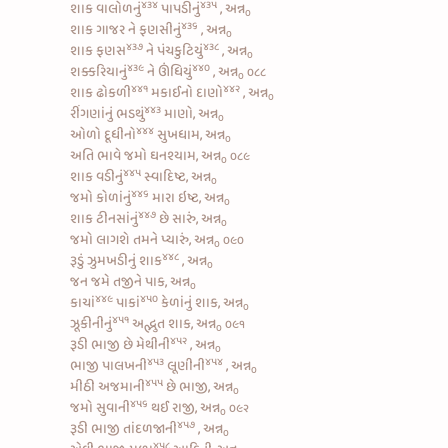
૪૩૪
૪૩૫
શાક
વાલોળનું
પાપડીનું
, અન્ન
૦
૪૩૬
શાક
ગાજર ને ફણસીનું
, અન્ન
૦
૪૩૭
૪૩૮
શાક
ફણસ
ને
પંચકુટિયું
, અન્ન
૦
૪૩૯
૪૪૦
શક્કરિયાનું
ને
ઊંધિયું
, અન્ન
૦૮૮
૦
૪૪૧
૪૪૨
શાક
ઢોકળી
મકાઈનો દાણો
, અન્ન
૦
૪૪૩
રીંગણાંનું ભડથું
માણો, અન્ન
૦
૪૪૪
ઓળો દૂધીનો
સુખધામ, અન્ન
૦
અતિ ભાવે જમો ઘનશ્યામ, અન્ન
૦૮૯
૦
૪૪૫
શાક
વડીનું
સ્વાદિષ્ટ, અન્ન
૦
૪૪૬
જમો
કોળાંનું
મારા ઇષ્ટ, અન્ન
૦
૪૪૭
શાક
ટીનસાંનું
છે સારું, અન્ન
૦
જમો લાગશે તમને પ્યારું, અન્ન
૦૯૦
૦
૪૪૮
રૂડું
ઝુમખડીનું શાક
, અન્ન
૦
જન જમે તજીને પાક, અન્ન
૦
૪૪૯
૪૫૦
કાચાં
પાકાં
કેળાંનું શાક, અન્ન
૦
૪૫૧
ઝૂકીનીનું
અદ્ભુત શાક, અન્ન
૦૯૧
૦
૪૫૨
રૂડી
ભાજી છે મેથીની
, અન્ન
૦
૪૫૩
૪૫૪
ભાજી પાલખની
લૂણીની
, અન્ન
૦
૪૫૫
મીઠી અજમાની
છે ભાજી, અન્ન
૦
૪૫૬
જમો
સુવાની
થઈ રાજી, અન્ન
૦૯૨
૦
૪૫૭
રૂડી
ભાજી તાંદળજાની
, અન્ન
૦
૪૫૮