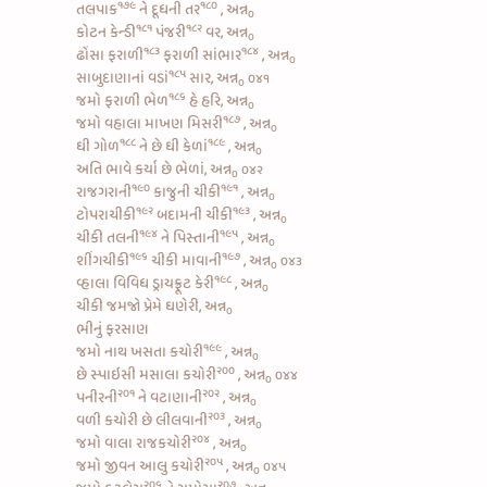
૧૭૯
૧૮૦
તલપાક
ને
દૂધની તર
, અન્ન
૦
૧૮૧
૧૮૨
કોટન કેન્ડી
પંજરી
વર, અન્ન
૦
૧૮૩
૧૮૪
ઢોંસા ફરાળી
ફરાળી સાંભાર
, અન્ન
૦
૧૮૫
સાબુદાણાનાં વડાં
સાર, અન્ન
૦૪૧
૦
૧૮૬
જમો
ફરાળી ભેળ
હે હરિ, અન્ન
૦
૧૮૭
જમો વહાલા
માખણ મિસરી
, અન્ન
૦
૧૮૮
૧૮૯
ઘી ગોળ
ને છે
ઘી કેળાં
, અન્ન
૦
અતિ ભાવે કર્યા છે ભેળાં, અન્ન
૦૪૨
૦
૧૯૦
૧૯૧
રાજગરાની
કાજુની ચીકી
, અન્ન
૦
૧૯૨
૧૯૩
ટોપરાચીકી
બદામની ચીકી
, અન્ન
૦
૧૯૪
૧૯૫
ચીકી તલની
ને
પિસ્તાની
, અન્ન
૦
૧૯૬
૧૯૭
શીંગચીકી
ચીકી માવાની
, અન્ન
૦૪૩
૦
૧૯૮
વ્હાલા વિવિધ
ડ્રાયફ્રૂટ કેરી
, અન્ન
૦
ચીકી જમજો પ્રેમે ઘણેરી, અન્ન
૦
ભીનું ફરસાણ
૧૯૯
જમો નાથ
ખસતા કચોરી
, અન્ન
૦
૨૦૦
છે
સ્પાઇસી મસાલા કચોરી
, અન્ન
૦૪૪
૦
૨૦૧
૨૦૨
પનીરની
ને
વટાણાની
, અન્ન
૦
૨૦૩
વળી
કચોરી છે લીલવાની
, અન્ન
૦
૨૦૪
જમો વાલા
રાજકચોરી
, અન્ન
૦
૨૦૫
જમો જીવન
આલુ કચોરી
, અન્ન
૦૪૫
૦
૨૦૬
૨૦૭