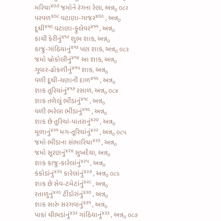
૪૦૭
મરિયા
જમોને રંગના રેલા, અન્ન
૦૮૨
૦
૪૦૮
૪૦૯
પરવળ
વટાણા-ગાજર
, અન્ન
૦
૪૧૦
૪૧૧
દૂધી
વટાણા-ફુલેવર
, અન્ન
૦
૪૧૨
કાચી કેરીનું
શુભ શાક, અન્ન
૦
૪૧૩
કાજુ-ગાંઠિયાનું
પણ શાક, અન્ન
૦૮૩
૦
૪૧૪
જમો
બ્રોકોલીનું
આ શાક, અન્ન
૦
૪૧૫
ગુવાર-ઢોકળીનું
શાક, અન્ન
૦
૪૧૬
વળી
દૂધી-ચણાની દાળ
, અન્ન
૦
૪૧૭
શાક
તૂરિયાંનું
રસાળ, અન્ન
૦૮૪
૦
૪૧૮
શાક
તળેલું ભીંડાનું
, અન્ન
૦
૪૧૯
વળી
ભરેલા ભીંડાનું
, અન્ન
૦
૪૨૦
શાક છે
તૂરિયાં-પાતરાનું
, અન્ન
૦
૪૨૧
૪૨૨
મૂળાનું
મગ-તૂરિયાંનું
, અન્ન
૦૮૫
૦
૪૨૩
જમો
ભીંડાના સંભારિયા
, અન્ન
૦
૪૨૪
જમો
સૂરણનું
સુખદૈયા, અન્ન
૦
૪૨૫
શાક
કાજુ-કારેલાંનું
, અન્ન
૦
૪૨૬
૪૨૭
કંકોડાંનું
કારેલાંનું
, અન્ન
૦૮૬
૦
૪૨૮
શાક છે
સેવ-ટમેટાંનું
, અન્ન
૦
૪૨૯
૪૩૦
રતાળુનું
ટીંડોરાંનું
, અન્ન
૦
૪૩૧
શાક સારું
સરગવાનું
, અન્ન
૦
૪૩૨
૪૩૩
પાકાં ચીભડાંનું
ગાંઠિયાનું
, અન્ન
૦૮૭
૦