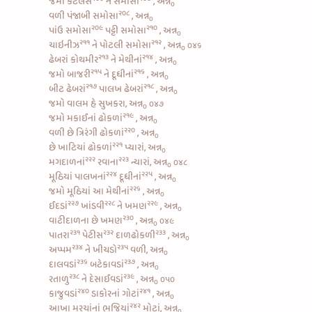
જમો
કટલેસ
ને
સમોસા
, અન્ન
૦
૨૦૮
વળી
પંજાબી સમોસા
, અન્ન
૦
૨૦૯
૨૧૦
પાંઉ સમોસા
પટ્ટી સમોસા
, અન્ન
૦
૨૧૧
૨૧૨
ચાઇનીઝ
ને
પોટલી સમોસા
, અન્ન
૦૪૬
૦
૨૧૩
૨૧૪
ઢેબરાં કોથમીર
ને
મેથીનાં
, અન્ન
૦
૨૧૫
૨૧૬
જમો
બાજરી
ને
દૂધીનાં
, અન્ન
૦
૨૧૭
૨૧૮
બીટ ઢેબરાં
પાલખ ઢેબરાં
, અન્ન
૦
જમો વાલમ હે સુખકરા, અન્ન
૦૪૭
૦
૨૧૯
જમો
મકાઈનાં ઢોકળાં
, અન્ન
૦
૨૨૦
વળી છે ત્રિરંગી
ઢોકળાં
, અન્ન
૦
૨૨૧
છે
ખાટિયાં ઢોકળાં
પ્યારાં, અન્ન
૦
૨૨૨
૨૨૩
મગદાળનાં
રવાના
ન્યારાં, અન્ન
૦૪૮
૦
૨૨૪
૨૨૫
મૂઠિયાં પાલખનાં
દૂધીનાં
, અન્ન
૦
૨૨૬
જમો મૂઠિયાં આ
મેથીનાં
, અન્ન
૦
૨૨૭
૨૨૮
૨૨૯
ઈદડાં
ખાંડવી
ને
ખમણ
, અન્ન
૦
૨૩૦
વાટીદાળના છે ખમણ
, અન્ન
૦૪૯
૦
૨૩૧
૨૩૨
૨૩૩
પાતરા
પેટીસ
દાળઢોકળી
, અન્ન
૦
૨૩૪
૨૩૫
અપ્પમ
ને
ખીચડો
વળી, અન્ન
૦
૨૩૬
૨૩૭
દાલવડાં
બટેકાવડાં
, અન્ન
૦
૨૩૮
૨૩૯
રતાળુ
ને
દેસાઈવડાં
, અન્ન
૦૫૦
૦
૨૪૦
૨૪૧
કાજુવડાં
ડાકોરનાં ગોટાં
, અન્ન
૦
૨૪૨
આખા મરચાંનાં ભજિયાં
મોટાં, અન્ન
૦