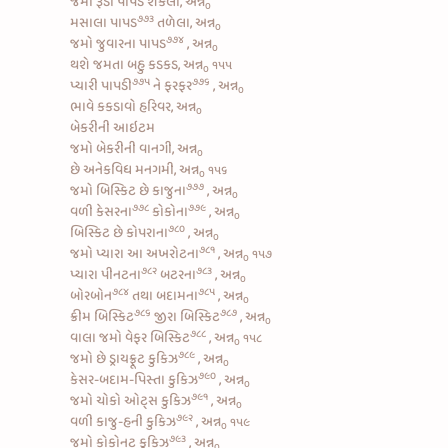
જમો રૂડા પાપડ શેકેલા, અન્ન
૦
૭૭૩
મસાલા પાપડ
તળેલા, અન્ન
૦
૭૭૪
જમો
જુવારના પાપડ
, અન્ન
૦
થશે જમતા બહુ કડકડ, અન્ન
૧૫૫
૦
૭૭૫
૭૭૬
પ્યારી
પાપડી
ને
ફરફર
, અન્ન
૦
ભાવે કકડાવો હરિવર, અન્ન
૦
બેકરીની આઇટમ
જમો બેકરીની વાનગી, અન્ન
૦
છે અનેકવિધ મનગમી, અન્ન
૧૫૬
૦
૭૭૭
જમો
બિસ્કિટ છે કાજુના
, અન્ન
૦
૭૭૮
૭૭૯
વળી
કેસરના
કોકોના
, અન્ન
૦
૭૮૦
બિસ્કિટ છે કોપરાના
, અન્ન
૦
૭૮૧
જમો પ્યારા આ
અખરોટના
, અન્ન
૧૫૭
૦
૭૮૨
૭૮૩
પ્યારા
પીનટના
બટરના
, અન્ન
૦
૭૮૪
૭૮૫
બોરબોન
તથા
બદામના
, અન્ન
૦
૭૮૬
૭૮૭
ક્રીમ બિસ્કિટ
જીરા બિસ્કિટ
, અન્ન
૦
૭૮૮
વાલા જમો
વેફર બિસ્કિટ
, અન્ન
૧૫૮
૦
૭૮૯
જમો છે
ડ્રાયફ્રૂટ કુકિઝ
, અન્ન
૦
૭૯૦
કેસર-બદામ-પિસ્તા કુકિઝ
, અન્ન
૦
૭૯૧
જમો
ચોકો ઓટ્સ કુકિઝ
, અન્ન
૦
૭૯૨
વળી
કાજુ-હની કુકિઝ
, અન્ન
૧૫૯
૦
૭૯૩
જમો
કોકોનટ કુકિઝ
, અન્ન
૦