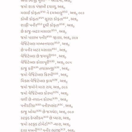
એવી
ભાજી મૂળા
આદિની, અન્ન
૦
જમો શાક પંજાબી દયાળુ, અન્ન
૦
૪૫૯
૪૬૦
મલાઈ કોફતા
ને
દમઆલુ
, અન્ન
૦૯૩
૦
૪૬૧
૪૬૨
કોબી કોફતા
સૂરણ કોફતા
, અન્ન
૦
૪૬૩
૪૬૪
શાહી પનીર
દૂધી કોફતા
, અન્ન
૦
૪૬૫
છે
કાજુ-બટર મસાલા
, અન્ન
૦
૪૬૬
જમો
પાલખ પનીર
વ્હાલા, અન્ન
૦૯૪
૦
૪૬૭
વેજિટેબલ મખ્ખનવાલા
, અન્ન
૦
૪૬૮
છે
પનીર બટર મસાલા
, અન્ન
૦
૪૬૯
વેજિટેબલ છે જયપૂરી
, અન્ન
૦
૪૭૦
વેજિટેબલ કોલાપૂરી
, અન્ન
૦૯૫
૦
૪૭૧
૪૭૨
કાજુ કરી
તવાસબ્જી
, અન્ન
૦
૪૭૩
જમો
વેજિટેબલ ક્રિસ્પી
, અન્ન
૦
૪૭૪
મિક્સ વેજિટેબલ ફ્રાય
, અન્ન
૦
જમો જમોને મારા રાય, અન્ન
૦૯૬
૦
૪૭૫
જમો
વેજિટેબલ કોરમા
, અન્ન
૦
૪૭૬
વળી છે
નવરત્ન કોરમા
, અન્ન
૦
૪૭૭
૪૭૮
પનીરટીકા
પનીરપસંદા
, અન્ન
૦
૪૭૯
કાજુ ખોયા
છે જગવંદા, અન્ન
૦૯૭
૦
૪૮૦
સ્ટફ્ડ કેપ્સીકમ
છે પ્યારા, અન્ન
૦
૪૮૧
જમો
સ્ટફ્ડ ટોમેટો
ન્યારા, અન્ન
૦
૪૮૨
૪૮૩
દાલ મખની
પનીર ભૂરજી
, અન્ન
૦