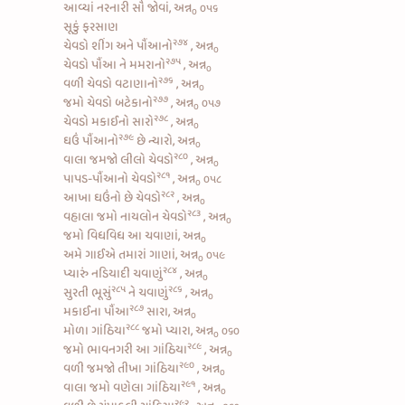
આવ્યાં નરનારી સૌ જોવાં, અન્ન
૦૫૬
૦
સૂકું ફરસાણ
૨૭૪
ચેવડો શીંગ અને પૌંઆનો
, અન્ન
૦
૨૭૫
ચેવડો પૌંઆ ને મમરાનો
, અન્ન
૦
૨૭૬
વળી ચેવડો વટાણાનો
, અન્ન
૦
૨૭૭
જમો
ચેવડો બટેકાનો
, અન્ન
૦૫૭
૦
૨૭૮
ચેવડો મકાઈનો સારો
, અન્ન
૦
૨૭૯
ઘઉં પૌંઆનો
છે ન્યારો, અન્ન
૦
૨૮૦
વાલા જમજો લીલો ચેવડો
, અન્ન
૦
૨૮૧
પાપડ-પૌંઆનો ચેવડો
, અન્ન
૦૫૮
૦
૨૮૨
આખા ઘઉંનો છે ચેવડો
, અન્ન
૦
૨૮૩
વહાલા જમો
નાયલોન ચેવડો
, અન્ન
૦
જમો વિધવિધ આ ચવાણાં, અન્ન
૦
અમે ગાઈએ તમારાં ગાણાં, અન્ન
૦૫૯
૦
૨૮૪
પ્યારું
નડિયાદી ચવાણું
, અન્ન
૦
૨૮૫
૨૮૬
સુરતી ભૂસું
ને
ચવાણું
, અન્ન
૦
૨૮૭
મકાઈના પૌંઆ
સારા, અન્ન
૦
૨૮૮
મોળા ગાંઠિયા
જમો પ્યારા, અન્ન
૦૬૦
૦
૨૮૯
જમો
ભાવનગરી આ ગાંઠિયા
, અન્ન
૦
૨૯૦
વળી જમજો
તીખા ગાંઠિયા
, અન્ન
૦
૨૯૧
વાલા જમો
વણેલા ગાંઠિયા
, અન્ન
૦
૨૯૨