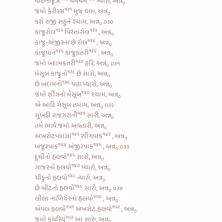
પાઇનાક્રૂઝ
ચમચમ
ન્યારી, અન્ન
૦
૧૩૧
જમો
કેરીરસ
મુજ ધામ, અન્ન
૦
કરો રાજી સહુને શ્યામ, અન્ન
૦૩૦
૦
૧૩૨
૧૩૩
કાજુરોલ
પિસ્તારોલ
, અન્ન
૦
૧૩૪
કાજુ-અંજીરના છે રોલ
, અન્ન
૦
૧૩૫
૧૩૬
કાજુપાન
કાજુકતરી
, અન્ન
૦
૧૩૭
જમો
બદામકતરી
હરિ, અન્ન
૦૩૧
૦
૧૩૮
મેસૂબ કાજુનો
છે સારો, અન્ન
૦
૧૩૯
છે
બદામનો
પણ પ્યારો, અન્ન
૦
૧૪૦
જમો
શીંગનો મેસૂબ
શ્યામ, અન્ન
૦
એ આદિ મેસૂબ તમામ, અન્ન
૦૩૨
૦
૧૪૧
સુખડી રાજગરાની
સારી, અન્ન
૦
તમે ભાવે જમો અવતારી, અન્ન
૦
૧૪૨
૧૪૩
અખરોટપ્લાઝા
શીંગપાક
, અન્ન
૦
૧૪૪
૧૪૫
ખજૂરપાક
અંજીરપાક
, અન્ન
૦૩૩
૦
૧૪૬
દૂધીનો હલવો
સારો, અન્ન
૦
૧૪૭
ગાજરનો હલવો
પ્યારો, અન્ન
૦
૧૪૮
ચીકુનો હલવો
ન્યારો, અન્ન
૦
૧૪૯
છે
બીટનો હલવો
સારો, અન્ન
૦૩૪
૦
૧૫૦
લીલા નાળિયેરનો હલવો
, અન્ન
૦
૧૫૧
૧૫૨
એપલ હલવો
અખરોટ હલવો
, અન્ન
૦
૧૫૩
જમો
કચરિયું
આ સારું, અન્ન
૦