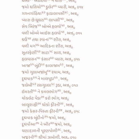
ઘેબર
અડદિયો
ને
ઘારી
, અન્ન
૦
૪૫
૪૬
જમો
ઘસિયો
કુલેર
પ્યારી, અન્ન
૦૧૪
૦
૪૭
૪૮
ગગનગાંઠિયા
ફાડાલાપસી
, અન્ન
૦
૪૯
૫૦
પ્યારા છે
ઘૂઘરા
લાપસી
, અન્ન
૦
૫૧
૫૨
સેવ બિરંજ
બોમ્બે હલવો
, અન્ન
૦
૫૩
વળી
બોમ્બે આઇસ હલવો
, અન્ન
૦૧૫
૦
૫૪
૫૫
ઘઉં
તથા
રવાના
શીરા, અન્ન
૦
૫૬
વળી
મગ
આદિકના શીરા, અન્ન
૦
૫૭
૫૮
સૂતરફેણી
સાટા
સારા, અન્ન
૦
૫૯
૬૦
હલવાસન
કંસાર
પ્યારા, અન્ન
૦૧૬
૦
૬૧
૬૨
૬૩
ખાજા
બુંદી
કાલાજામ
, અન્ન
૦
૬૪
જમો
ગુલાબજાંબુ
શ્યામ, અન્ન
૦
૬૫
૬૬
દૂધપાક
ને
માલપૂડા
, અન્ન
૦
૬૭
૬૮
જલેબી
રસગુલ્લા
રૂડા, અન્ન
૦૧૭
૦
૬૯
૭૦
ઇમરતી
ને
કમલભોગ
, અન્ન
૦
૭૧
ચોકલેટ પેંડા
કરો ભોગ, અન્ન
૦
૭૨
૭૩
બાલુશાહી
ચોકો ફીરની
, અન્ન
૦
૭૪
જમો
કેસર-પિસ્તા ફીરની
, અન્ન
૦૧૮
૦
૭૫
દૂધપાક બુંદીનો
જમો, અન્ન
૦
૭૬
૭૭
દૂધપૌંઆ
ને
ખીર
જમો, અન્ન
૦
૭૮
ચણાદાળની પૂરણપોળી
, અન્ન
૦
૭૯
ખજૂરની
ઘીમાં ઝબોળી, અન્ન
૦૧૯
૦