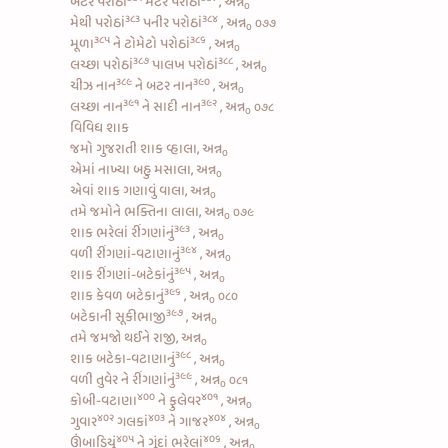
બટર પરોઠાં
મટર પરોઠાં
, અન્ન
૦
૩૮૩
૩૮૪
મેથી પરોઠાં
પનીર પરોઠાં
, અન્ન
૦૭૭
૦
૩૮૫
૩૮૬
મૂળા
ને
ટોમેટો પરોઠાં
, અન્ન
૦
૩૮૭
૩૮૮
લચ્છા પરોઠાં
પાલખ પરોઠાં
, અન્ન
૦
૩૮૯
૩૯૦
ચીઝ નાન
ને
બટર નાન
, અન્ન
૦
૩૯૧
૩૯૨
લચ્છા નાન
ને
સાદી નાન
, અન્ન
૦૭૮
૦
વિવિધ શાક
જમો ગુજરાતી શાક વ્હાલા, અન્ન
૦
એમાં નાખ્યા બહુ મસાલા, અન્ન
૦
એવાં શાક ગણાવું વાલા, અન્ન
૦
તમે જમોને ભક્તિના લાલા, અન્ન
૦૭૯
૦
૩૯૩
શાક
ભરેલાં રીંગણાંનું
, અન્ન
૦
૩૯૪
વળી
રીંગણાં-વટાણાનું
, અન્ન
૦
૩૯૫
શાક
રીંગણાં-બટેકાંનું
, અન્ન
૦
૩૯૬
શાક
કેવળ બટેકાનું
, અન્ન
૦૮૦
૦
૩૯૭
બટેકાની સૂકીભાજી
, અન્ન
૦
તમે જમજો થઈને રાજી, અન્ન
૦
૩૯૮
શાક
બટેકા-વટાણાનું
, અન્ન
૦
૩૯૯
વળી
તુવેર ને રીંગણાંનું
, અન્ન
૦૮૧
૦
૪૦૦
૪૦૧
કોબી-વટાણા
ને
ફુલેવર
, અન્ન
૦
૪૦૨
૪૦૩
૪૦૪
ગુવાર
ગલકાં
ને
ગાજર
, અન્ન
૦
૪૦૫
૪૦૬
ઊંબાડિયું
ને
ગૂંદાં ભરેલાં
, અન્ન
૦