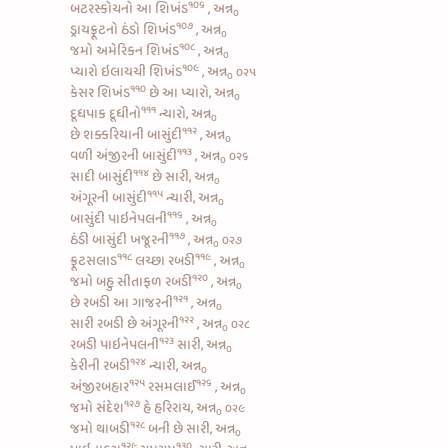
૧૦૬
બટરસ્કોચનો આ શિખંડ
, અન્ન
૦
૧૦૭
ડ્રાયફ્રૂટનો ઠંડો શિખંડ
, અન્ન
૦
૧૦૮
જમો
અમેરિકન શિખંડ
, અન્ન
૦
૧૦૯
પ્યારો
ઇલાયચી શિખંડ
, અન્ન
૦૨૫
૦
૧૧૦
કેસર શિખંડ
છે આ પ્યારો, અન્ન
૦
૧૧૧
દૂધપાક દૂધીનો
ન્યારો, અન્ન
૦
૧૧૨
છે
શક્કરિયાની બાસુંદી
, અન્ન
૦
૧૧૩
વળી
અંજીરની બાસુંદી
, અન્ન
૦૨૬
૦
૧૧૪
સાદી બાસુંદી
છે સારી, અન્ન
૦
૧૧૫
અંગૂરની બાસુંદી
ન્યારી, અન્ન
૦
૧૧૬
બાસુંદી પાઇનેપલની
, અન્ન
૦
૧૧૭
ઠંડી બાસુંદી ખજૂરની
, અન્ન
૦૨૭
૦
૧૧૮
૧૧૯
ફ્રૂટસલાડ
લચ્છા રબડી
, અન્ન
૦
૧૨૦
જમો બહુ
સીતાફળ રબડી
, અન્ન
૦
૧૨૧
છે
રબડી આ ગાજરની
, અન્ન
૦
૧૨૨
સારી
રબડી છે અંગૂરની
, અન્ન
૦૨૮
૦
૧૨૩
રબડી પાઇનેપલની
સારી, અન્ન
૦
૧૨૪
કેરીની રબડી
ન્યારી, અન્ન
૦
૧૨૫
૧૨૬
અંજીરબહાર
રસમલાઈ
, અન્ન
૦
૧૨૭
જમો
સંદેશ
હે હરિરાય, અન્ન
૦૨૯
૦
૧૨૮
જમો થાબડી
બની છે સારી, અન્ન
૦
૧૨૯
૧૩૦