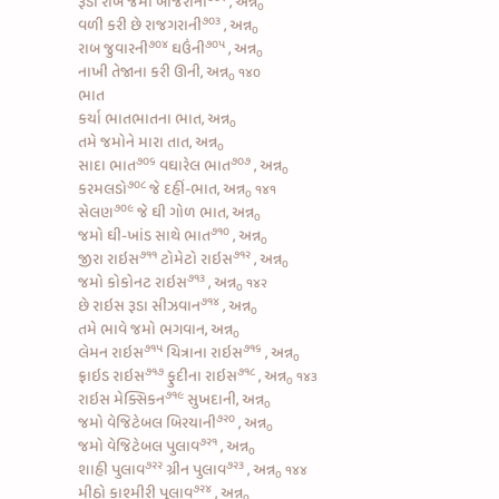
રૂડી
રાબ જમો બાજરાની
, અન્ન
૦
૭૦૩
વળી કરી છે
રાજગરાની
, અન્ન
૦
૭૦૪
૭૦૫
રાબ
જુવારની
ઘઉંની
, અન્ન
૦
નાખી તેજાના કરી ઊની, અન્ન
૧૪૦
૦
ભાત
કર્યા ભાતભાતના ભાત, અન્ન
૦
તમે જમોને મારા તાત, અન્ન
૦
૭૦૬
૭૦૭
સાદા ભાત
વઘારેલ ભાત
, અન્ન
૦
૭૦૮
કરમલડો
જે દહીં-ભાત, અન્ન
૧૪૧
૦
૭૦૯
સેલણ
જે ઘી ગોળ ભાત, અન્ન
૦
૭૧૦
જમો
ઘી-ખાંડ સાથે ભાત
, અન્ન
૦
૭૧૧
૭૧૨
જીરા રાઇસ
ટોમેટો રાઇસ
, અન્ન
૦
૭૧૩
જમો
કોકોનટ રાઇસ
, અન્ન
૧૪૨
૦
૭૧૪
છે
રાઇસ રૂડા સીઝવાન
, અન્ન
૦
તમે ભાવે જમો ભગવાન, અન્ન
૦
૭૧૫
૭૧૬
લેમન રાઇસ
ચિત્રાના રાઇસ
, અન્ન
૦
૭૧૭
૭૧૮
ફ્રાઇડ રાઇસ
ફુદીના રાઇસ
, અન્ન
૧૪૩
૦
૭૧૯
રાઇસ મેક્સિકન
સુખદાની, અન્ન
૦
૭૨૦
જમો
વેજિટેબલ બિરયાની
, અન્ન
૦
૭૨૧
જમો
વેજિટેબલ પુલાવ
, અન્ન
૦
૭૨૨
૭૨૩
શાહી પુલાવ
ગ્રીન પુલાવ
, અન્ન
૧૪૪
૦
૭૨૪
મીઠો કાશ્મીરી પુલાવ
, અન્ન
૦