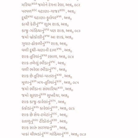
૪૦૭
મરિયા
જમોને રંગના રેલા, અન્ન
૦૮૨
૦
૪૦૮
૪૦૯
પરવળ
વટાણા-ગાજર
, અન્ન
૦
૪૧૦
૪૧૧
દૂધી
વટાણા-ફુલેવર
, અન્ન
૦
૪૧૨
કાચી કેરીનું
શુભ શાક, અન્ન
૦
૪૧૩
કાજુ-ગાંઠિયાનું
પણ શાક, અન્ન
૦૮૩
૦
૪૧૪
જમો
બ્રોકોલીનું
આ શાક, અન્ન
૦
૪૧૫
ગુવાર-ઢોકળીનું
શાક, અન્ન
૦
૪૧૬
વળી
દૂધી-ચણાની દાળ
, અન્ન
૦
૪૧૭
શાક
તૂરિયાંનું
રસાળ, અન્ન
૦૮૪
૦
૪૧૮
શાક
તળેલું ભીંડાનું
, અન્ન
૦
૪૧૯
વળી
ભરેલા ભીંડાનું
, અન્ન
૦
૪૨૦
શાક છે
તૂરિયાં-પાતરાનું
, અન્ન
૦
૪૨૧
૪૨૨
મૂળાનું
મગ-તૂરિયાંનું
, અન્ન
૦૮૫
૦
૪૨૩
જમો
ભીંડાના સંભારિયા
, અન્ન
૦
૪૨૪
જમો
સૂરણનું
સુખદૈયા, અન્ન
૦
૪૨૫
શાક
કાજુ-કારેલાંનું
, અન્ન
૦
૪૨૬
૪૨૭
કંકોડાંનું
કારેલાંનું
, અન્ન
૦૮૬
૦
૪૨૮
શાક છે
સેવ-ટમેટાંનું
, અન્ન
૦
૪૨૯
૪૩૦
રતાળુનું
ટીંડોરાંનું
, અન્ન
૦
૪૩૧
શાક સારું
સરગવાનું
, અન્ન
૦
૪૩૨
૪૩૩
પાકાં ચીભડાંનું
ગાંઠિયાનું
, અન્ન
૦૮૭
૦