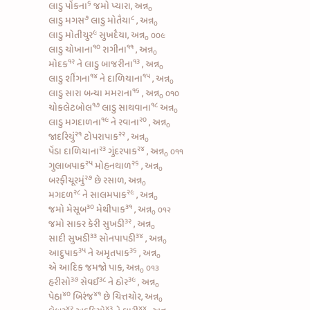
૬
લાડુ પોંકના
જમો પ્યારા, અન્ન
૦
૭
૮
લાડુ મગસ
લાડુ મોતૈયા
, અન્ન
૦
૯
લાડુ મોતીચુર
સુખદૈયા, અન્ન
૦૦૯
૦
૧૦
૧૧
લાડુ ચોખાના
રાગીના
, અન્ન
૦
૧૨
૧૩
મોદક
ને
લાડુ બાજરીના
, અન્ન
૦
૧૪
૧૫
લાડુ શીંગના
ને
દાળિયાના
, અન્ન
૦
૧૬
લાડુ સારા બન્યા
મમરાના
, અન્ન
૦૧૦
૦
૧૭
૧૮
ચોકલેટબોલ
લાડુ સાથવાના
અન્ન
૦
૧૯
૨૦
લાડુ મગદાળના
ને
રવાના
, અન્ન
૦
૨૧
૨૨
જાદરિયું
ટોપરાપાક
, અન્ન
૦
૨૩
૨૪
પેંડા દાળિયાના
ગુંદરપાક
, અન્ન
૦૧૧
૦
૨૫
૨૬
ગુલાબપાક
મોહનથાળ
, અન્ન
૦
૨૭
બરફીચૂરમું
છે રસાળ, અન્ન
૦
૨૮
૨૯
મગદળ
ને
સાલમપાક
, અન્ન
૦
૩૦
૩૧
જમો
મેસૂબ
મેથીપાક
, અન્ન
૦૧૨
૦
૩૨
જમો
સાકર કેરી સુખડી
, અન્ન
૦
૩૩
૩૪
સાદી સુખડી
સોનપાપડી
, અન્ન
૦
૩૫
૩૬
આદુપાક
ને
અમૃતપાક
, અન્ન
૦
એ આદિક જમજો પાક, અન્ન
૦૧૩
૦
૩૭
૩૮
૩૯
હરીસો
સેવઈ
ને
ઠોર
, અન્ન
૦
૪૦
૪૧
પેઠા
બિરંજ
છે ચિત્તચોર, અન્ન
૦
૪૨
૪૩
૪૪