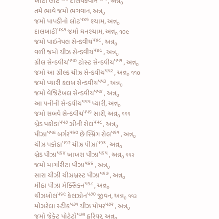
ખાટો લોટ
દાલપકવાન
, અન્ન
૦
તમે ભાવે જમો ભગવાન, અન્ન
૦
૫૪૬
જમો
પાપડીનો લોટ
શ્યામ, અન્ન
૦
૫૪૭
દાલબાટી
જમો ઘનશ્યામ, અન્ન
૧૦૯
૦
૫૪૮
જમો
પાઇનેપલ સેન્ડવીચ
, અન્ન
૦
૫૪૯
વળી જમો
ચીઝ સેન્ડવીચ
, અન્ન
૦
૫૫૦
૫૫૧
ગ્રીલ સેન્ડવીચ
ટોસ્ટ સેન્ડવીચ
, અન્ન
૦
૫૫૨
જમો આ
ગ્રીલ્ડ ચીઝ સેન્ડવીચ
, અન્ન
૧૧૦
૦
૫૫૩
જમો પ્યારી
ક્લબ સેન્ડવીચ
, અન્ન
૦
૫૫૪
જમો
વેજિટેબલ સેન્ડવીચ
, અન્ન
૦
૫૫૫
આ
પનીની સેન્ડવીચ
પ્યારી, અન્ન
૦
૫૫૬
જમો
સબવે સેન્ડવીચ
સારી, અન્ન
૧૧૧
૦
૫૫૭
૫૫૮
બ્રેડ પકોડા
ઝીની રોલ
, અન્ન
૦
૫૫૯
૫૬૦
૫૬૧
પીઝા
બર્ગર
છે
સ્પ્રિંગ રોલ
, અન્ન
૦
૫૬૨
૫૬૩
ચીઝ પકોડા
ચીઝ પીઝા
, અન્ન
૦
૫૬૪
૫૬૫
બ્રેડ પીઝા
ખાખરા પીઝા
, અન્ન
૧૧૨
૦
૫૬૬
જમો
માર્ગારીટા પીઝા
, અન્ન
૦
૫૬૭
સારા
ચીઝી ચીઝબ્રસ્ટ પીઝા
, અન્ન
૦
૫૬૮
મીઠા પીઝા મેક્સિકન
, અન્ન
૦
૫૬૯
૫૭૦
ચીઝબોલ
કેલઝોન
જીવન, અન્ન
૧૧૩
૦
૫૭૧
૫૭૨
મોઝરેલા સ્ટીક
ચીઝ પોપર
, અન્ન
૦
૫૭૩
જમો
જેકેટ પોટેટો
હરિવર, અન્ન
૦