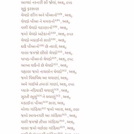
આવ્યાં નરનારી સૌ જોવાં, અન્ન
૦૫૬
૦
સૂકું ફરસાણ
૨૭૪
ચેવડો શીંગ અને પૌંઆનો
, અન્ન
૦
૨૭૫
ચેવડો પૌંઆ ને મમરાનો
, અન્ન
૦
૨૭૬
વળી ચેવડો વટાણાનો
, અન્ન
૦
૨૭૭
જમો
ચેવડો બટેકાનો
, અન્ન
૦૫૭
૦
૨૭૮
ચેવડો મકાઈનો સારો
, અન્ન
૦
૨૭૯
ઘઉં પૌંઆનો
છે ન્યારો, અન્ન
૦
૨૮૦
વાલા જમજો લીલો ચેવડો
, અન્ન
૦
૨૮૧
પાપડ-પૌંઆનો ચેવડો
, અન્ન
૦૫૮
૦
૨૮૨
આખા ઘઉંનો છે ચેવડો
, અન્ન
૦
૨૮૩
વહાલા જમો
નાયલોન ચેવડો
, અન્ન
૦
જમો વિધવિધ આ ચવાણાં, અન્ન
૦
અમે ગાઈએ તમારાં ગાણાં, અન્ન
૦૫૯
૦
૨૮૪
પ્યારું
નડિયાદી ચવાણું
, અન્ન
૦
૨૮૫
૨૮૬
સુરતી ભૂસું
ને
ચવાણું
, અન્ન
૦
૨૮૭
મકાઈના પૌંઆ
સારા, અન્ન
૦
૨૮૮
મોળા ગાંઠિયા
જમો પ્યારા, અન્ન
૦૬૦
૦
૨૮૯
જમો
ભાવનગરી આ ગાંઠિયા
, અન્ન
૦
૨૯૦
વળી જમજો
તીખા ગાંઠિયા
, અન્ન
૦
૨૯૧
વાલા જમો
વણેલા ગાંઠિયા
, અન્ન
૦
૨૯૨