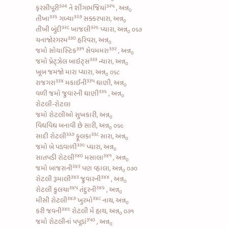
૩૨4
૩૨૫
ફરસીપૂરી
ને
શીંગભજિયાં
, અન્ન
૦
૩૨૬
૩૨૭
તીખા
ગળ્યા
સક્કરપારા, અન્ન
૦
૩૨૮
૩૨૯
તીખી બુંદી
ખાજલી
પ્યારા, અન્ન
૦૬૭
૦
૩૩૦
ચનાજોરગરમ
હરિવરા, અન્ન
૦
૩૩૧
૩૩૨
જમો
સોયાસ્ટિક
સેવમમરા
, અન્ન
૦
૩૩૩
જમો
પ્રેટ્ઝેલ બાઇટ્સ
ન્યારા, અન્ન
૦
ખૂબ જમજો મારા પ્યારા, અન્ન
૦૬૮
૦
૩૩૪
૩૩૫
રાજગરા
મકાઈની
ધાણી, અન્ન
૦
૩૩૬
વળી જમો
જુવારની ધાણી
, અન્ન
૦
રોટલી-રોટલા
જમો રોટલીઓ સુખકારી, અન્ન
૦
વિધવિધ બનાવી છે સારી, અન્ન
૦૬૯
૦
૩૩૭
૩૩૮
સાદી રોટલી
ફૂલકા
સારા, અન્ન
૦
૩૩૯
જમો
બે પડવાળી
પ્યારા, અન્ન
૦
૩૪૦
૩૪૧
સાતપડી રોટલી
મસાલા
, અન્ન
૦
૩૪૨
જમો
બાજરાની
પણ વ્હાલા, અન્ન
૦૭૦
૦
૩૪૩
૩૪૪
રોટલી રૂમાલી
જુવારની
, અન્ન
૦
૩૪૫
૩૪૬
રોટલી કુલચા
તંદુરની
, અન્ન
૦
૩૪૭
૩૪૮
મીસી રોટલી
ખુરમો
નાથ, અન્ન
૦
૩૪૯
કરી
જવની
રોટલી મેં હાથ, અન્ન
૦૭૧
૦
૩૫૦
જમો
રોટલીનાં પપૂડાં
, અન્ન
૦