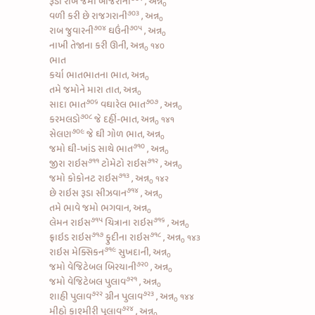
રૂડી
રાબ જમો બાજરાની
, અન્ન
૦
૭૦૩
વળી કરી છે
રાજગરાની
, અન્ન
૦
૭૦૪
૭૦૫
રાબ
જુવારની
ઘઉંની
, અન્ન
૦
નાખી તેજાના કરી ઊની, અન્ન
૧૪૦
૦
ભાત
કર્યા ભાતભાતના ભાત, અન્ન
૦
તમે જમોને મારા તાત, અન્ન
૦
૭૦૬
૭૦૭
સાદા ભાત
વઘારેલ ભાત
, અન્ન
૦
૭૦૮
કરમલડો
જે દહીં-ભાત, અન્ન
૧૪૧
૦
૭૦૯
સેલણ
જે ઘી ગોળ ભાત, અન્ન
૦
૭૧૦
જમો
ઘી-ખાંડ સાથે ભાત
, અન્ન
૦
૭૧૧
૭૧૨
જીરા રાઇસ
ટોમેટો રાઇસ
, અન્ન
૦
૭૧૩
જમો
કોકોનટ રાઇસ
, અન્ન
૧૪૨
૦
૭૧૪
છે
રાઇસ રૂડા સીઝવાન
, અન્ન
૦
તમે ભાવે જમો ભગવાન, અન્ન
૦
૭૧૫
૭૧૬
લેમન રાઇસ
ચિત્રાના રાઇસ
, અન્ન
૦
૭૧૭
૭૧૮
ફ્રાઇડ રાઇસ
ફુદીના રાઇસ
, અન્ન
૧૪૩
૦
૭૧૯
રાઇસ મેક્સિકન
સુખદાની, અન્ન
૦
૭૨૦
જમો
વેજિટેબલ બિરયાની
, અન્ન
૦
૭૨૧
જમો
વેજિટેબલ પુલાવ
, અન્ન
૦
૭૨૨
૭૨૩
શાહી પુલાવ
ગ્રીન પુલાવ
, અન્ન
૧૪૪
૦
૭૨૪
મીઠો કાશ્મીરી પુલાવ
, અન્ન
૦