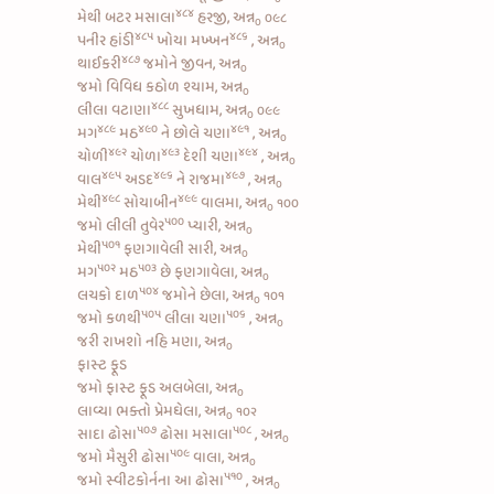
૪૮૪
મેથી બટર મસાલા
હરજી, અન્ન
૦૯૮
૦
૪૮૫
૪૮૬
પનીર હાંડી
ખોયા મખ્ખન
, અન્ન
૦
૪૮૭
થાઈકરી
જમોને જીવન, અન્ન
૦
જમો વિવિધ કઠોળ શ્યામ, અન્ન
૦
૪૮૮
લીલા વટાણા
સુખધામ, અન્ન
૦૯૯
૦
૪૮૯
૪૯૦
૪૯૧
મગ
મઠ
ને
છોલે ચણા
, અન્ન
૦
૪૯૨
૪૯૩
૪૯૪
ચોળી
ચોળા
દેશી ચણા
, અન્ન
૦
૪૯૫
૪૯૬
૪૯૭
વાલ
અડદ
ને
રાજમા
, અન્ન
૦
૪૯૮
૪૯૯
મેથી
સોયાબીન
વાલમા, અન્ન
૧૦૦
૦
૫૦૦
જમો
લીલી તુવેર
પ્યારી, અન્ન
૦
૫૦૧
મેથી
ફણગાવેલી સારી, અન્ન
૦
૫૦૨
૫૦૩
મગ
મઠ
છે ફણગાવેલા, અન્ન
૦
૫૦૪
લચકો દાળ
જમોને છેલા, અન્ન
૧૦૧
૦
૫૦૫
૫૦૬
જમો
કળથી
લીલા ચણા
, અન્ન
૦
જરી રાખશો નહિ મણા, અન્ન
૦
ફાસ્ટ ફૂડ
જમો ફાસ્ટ ફૂડ અલબેલા, અન્ન
૦
લાવ્યા ભક્તો પ્રેમઘેલા, અન્ન
૧૦૨
૦
૫૦૭
૫૦૮
સાદા ઢોસા
ઢોસા મસાલા
, અન્ન
૦
૫૦૯
જમો
મૈસુરી ઢોસા
વાલા, અન્ન
૦
૫૧૦
જમો
સ્વીટકોર્નના આ ઢોસા
, અન્ન
૦