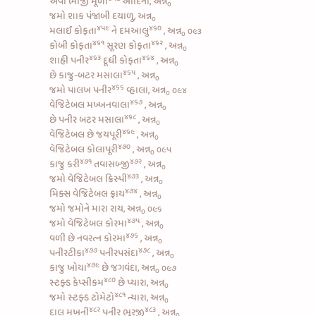
એવી
ભાજી મૂળા
આદિની, અન્ન
૦
જમો શાક પંજાબી દયાળુ, અન્ન
૦
૪૫૯
૪૬૦
મલાઈ કોફતા
ને
દમઆલુ
, અન્ન
૦૯૩
૦
૪૬૧
૪૬૨
કોબી કોફતા
સૂરણ કોફતા
, અન્ન
૦
૪૬૩
૪૬૪
શાહી પનીર
દૂધી કોફતા
, અન્ન
૦
૪૬૫
છે
કાજુ-બટર મસાલા
, અન્ન
૦
૪૬૬
જમો
પાલખ પનીર
વ્હાલા, અન્ન
૦૯૪
૦
૪૬૭
વેજિટેબલ મખ્ખનવાલા
, અન્ન
૦
૪૬૮
છે
પનીર બટર મસાલા
, અન્ન
૦
૪૬૯
વેજિટેબલ છે જયપૂરી
, અન્ન
૦
૪૭૦
વેજિટેબલ કોલાપૂરી
, અન્ન
૦૯૫
૦
૪૭૧
૪૭૨
કાજુ કરી
તવાસબ્જી
, અન્ન
૦
૪૭૩
જમો
વેજિટેબલ ક્રિસ્પી
, અન્ન
૦
૪૭૪
મિક્સ વેજિટેબલ ફ્રાય
, અન્ન
૦
જમો જમોને મારા રાય, અન્ન
૦૯૬
૦
૪૭૫
જમો
વેજિટેબલ કોરમા
, અન્ન
૦
૪૭૬
વળી છે
નવરત્ન કોરમા
, અન્ન
૦
૪૭૭
૪૭૮
પનીરટીકા
પનીરપસંદા
, અન્ન
૦
૪૭૯
કાજુ ખોયા
છે જગવંદા, અન્ન
૦૯૭
૦
૪૮૦
સ્ટફ્ડ કેપ્સીકમ
છે પ્યારા, અન્ન
૦
૪૮૧
જમો
સ્ટફ્ડ ટોમેટો
ન્યારા, અન્ન
૦
૪૮૨
૪૮૩
દાલ મખની
પનીર ભૂરજી
, અન્ન
૦