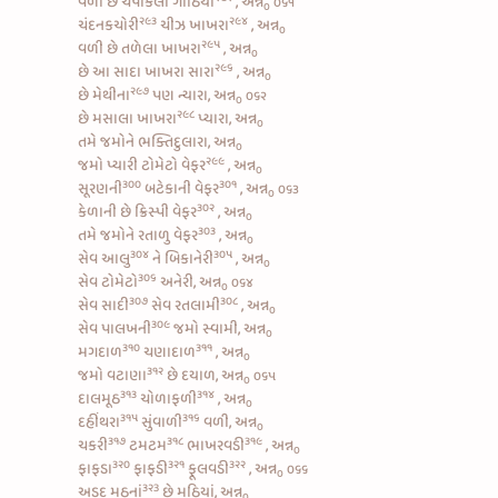
વળી છે
ચંપાકલી ગાંઠિયા
, અન્ન
૦૬૧
૦
૨૯૩
૨૯૪
ચંદનકચોરી
ચીઝ ખાખરા
, અન્ન
૦
૨૯૫
વળી છે
તળેલા ખાખરા
, અન્ન
૦
૨૯૬
છે આ
સાદા ખાખરા સારા
, અન્ન
૦
૨૯૭
છે
મેથીના
પણ ન્યારા, અન્ન
૦૬૨
૦
૨૯૮
છે
મસાલા ખાખરા
પ્યારા, અન્ન
૦
તમે જમોને ભક્તિદુલારા, અન્ન
૦
૨૯૯
જમો પ્યારી
ટોમેટો વેફર
, અન્ન
૦
૩૦૦
૩૦૧
સૂરણની
બટેકાની વેફર
, અન્ન
૦૬૩
૦
૩૦૨
કેળાની છે ક્રિસ્પી વેફર
, અન્ન
૦
૩૦૩
તમે જમોને
રતાળુ વેફર
, અન્ન
૦
૩૦૪
૩૦૫
સેવ આલુ
ને
બિકાનેરી
, અન્ન
૦
૩૦૬
સેવ ટોમેટો
અનેરી, અન્ન
૦૬૪
૦
૩૦૭
૩૦૮
સેવ સાદી
સેવ રતલામી
, અન્ન
૦
૩૦૯
સેવ પાલખની
જમો સ્વામી, અન્ન
૦
૩૧૦
૩૧૧
મગદાળ
ચણાદાળ
, અન્ન
૦
૩૧૨
જમો
વટાણા
છે દયાળ, અન્ન
૦૬૫
૦
૩૧૩
૩૧૪
દાલમૂઠ
ચોળાફળી
, અન્ન
૦
૩૧૫
૩૧૬
દહીંથરા
સુંવાળી
વળી, અન્ન
૦
૩૧૭
૩૧૮
૩૧૯
ચકરી
ટમટમ
ભાખરવડી
, અન્ન
૦
૩૨૦
૩૨૧
૩૨૨
ફાફડા
ફાફડી
ફૂલવડી
, અન્ન
૦૬૬
૦
૩૨3
અડદ મઠનાં
છે મઠિયાં, અન્ન
૦