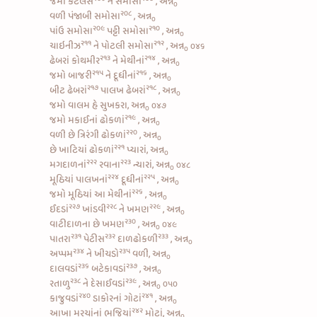
જમો
કટલેસ
ને
સમોસા
, અન્ન
૦
૨૦૮
વળી
પંજાબી સમોસા
, અન્ન
૦
૨૦૯
૨૧૦
પાંઉ સમોસા
પટ્ટી સમોસા
, અન્ન
૦
૨૧૧
૨૧૨
ચાઇનીઝ
ને
પોટલી સમોસા
, અન્ન
૦૪૬
૦
૨૧૩
૨૧૪
ઢેબરાં કોથમીર
ને
મેથીનાં
, અન્ન
૦
૨૧૫
૨૧૬
જમો
બાજરી
ને
દૂધીનાં
, અન્ન
૦
૨૧૭
૨૧૮
બીટ ઢેબરાં
પાલખ ઢેબરાં
, અન્ન
૦
જમો વાલમ હે સુખકરા, અન્ન
૦૪૭
૦
૨૧૯
જમો
મકાઈનાં ઢોકળાં
, અન્ન
૦
૨૨૦
વળી છે ત્રિરંગી
ઢોકળાં
, અન્ન
૦
૨૨૧
છે
ખાટિયાં ઢોકળાં
પ્યારાં, અન્ન
૦
૨૨૨
૨૨૩
મગદાળનાં
રવાના
ન્યારાં, અન્ન
૦૪૮
૦
૨૨૪
૨૨૫
મૂઠિયાં પાલખનાં
દૂધીનાં
, અન્ન
૦
૨૨૬
જમો મૂઠિયાં આ
મેથીનાં
, અન્ન
૦
૨૨૭
૨૨૮
૨૨૯
ઈદડાં
ખાંડવી
ને
ખમણ
, અન્ન
૦
૨૩૦
વાટીદાળના છે ખમણ
, અન્ન
૦૪૯
૦
૨૩૧
૨૩૨
૨૩૩
પાતરા
પેટીસ
દાળઢોકળી
, અન્ન
૦
૨૩૪
૨૩૫
અપ્પમ
ને
ખીચડો
વળી, અન્ન
૦
૨૩૬
૨૩૭
દાલવડાં
બટેકાવડાં
, અન્ન
૦
૨૩૮
૨૩૯
રતાળુ
ને
દેસાઈવડાં
, અન્ન
૦૫૦
૦
૨૪૦
૨૪૧
કાજુવડાં
ડાકોરનાં ગોટાં
, અન્ન
૦
૨૪૨
આખા મરચાંનાં ભજિયાં
મોટાં, અન્ન
૦