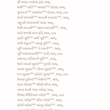
ઘી સાકર નાખેલાં રૂડાં, અન્ન
૦
૩૫૧
૩૫૨
૩૫૩
મેથી
બંટી
બાજરા
રોટલા, અન્ન
૦
૩૫૪
૩૫૫
જુવારના
મકાઈના
રોટલા, અન્ન
૦૭૨
૦
૩૫૬
૩૫૭
સાદી ભાખરી
ભાખરી મસાલા
, અન્ન
૦
બહુ ઘી મોણવાળી વાલા, અન્ન
૦
૩૫૮
૩૫૯
મેથી ભાખરી
બદામ ભાખરી
, અન્ન
૦
ખાંતે જમજો મારા હરિ, અન્ન
૦૭૩
૦
૩૬૦
૩૬૧
સાદી પૂરી
ગળી પૂરી
, અન્ન
૦
૩૬૨
૩૬૩
વળી
ભટુરા
આલુ પૂરી
, અન્ન
૦
૩૬૪
૩૬૫
પૂરી પાલખની
ને
રવાની
, અન્ન
૦
૩૬૬
પૂરી મસાલાવાળી
નાની, અન્ન
૦૭૪
૦
૩૬૭
રાજગરા-મોરૈયાની પૂરી
, અન્ન
૦
૩૬૮
જમો
મકાઈ પૂડલાં
મુરારી, અન્ન
૦
૩૬૯
૩૭૦
ગળ્યાં પૂડલાં
તીખાં પૂડલાં
, અન્ન
૦
૩૭૧
૩૭૨
મગ પૂડલાં
ટોમેટો પૂડલાં
, અન્ન
૦૭૫
૦
૩૭૩
૩૭૪
થેપલાં દૂધીનાં
મેથીનાં
, અન્ન
૦
૩૭૫
સાદાં થેપલાં
ઘીથી ભીનાં, અન્ન
૦
પ્યારા લાવી ગરમ પરોઠાં, અન્ન
૦
૩૭૬
મિક્સ વેજિટેબલ પરોઠાં
, અન્ન
૦૭૬
૦
૩૭૭
૩૭૮
સાદાં પરોઠાં
ચીઝ પરોઠાં
, અન્ન
૦
૩૭૯
૩૮૦
કોબી પરોઠાં
આલુ પરોઠાં
, અન્ન
૦
૩૮૧
૩૮૨