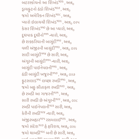
૧૦૬
બટરસ્કોચનો આ શિખંડ
, અન્ન
૦
૧૦૭
ડ્રાયફ્રૂટનો ઠંડો શિખંડ
, અન્ન
૦
૧૦૮
જમો
અમેરિકન શિખંડ
, અન્ન
૦
૧૦૯
પ્યારો
ઇલાયચી શિખંડ
, અન્ન
૦૨૫
૦
૧૧૦
કેસર શિખંડ
છે આ પ્યારો, અન્ન
૦
૧૧૧
દૂધપાક દૂધીનો
ન્યારો, અન્ન
૦
૧૧૨
છે
શક્કરિયાની બાસુંદી
, અન્ન
૦
૧૧૩
વળી
અંજીરની બાસુંદી
, અન્ન
૦૨૬
૦
૧૧૪
સાદી બાસુંદી
છે સારી, અન્ન
૦
૧૧૫
અંગૂરની બાસુંદી
ન્યારી, અન્ન
૦
૧૧૬
બાસુંદી પાઇનેપલની
, અન્ન
૦
૧૧૭
ઠંડી બાસુંદી ખજૂરની
, અન્ન
૦૨૭
૦
૧૧૮
૧૧૯
ફ્રૂટસલાડ
લચ્છા રબડી
, અન્ન
૦
૧૨૦
જમો બહુ
સીતાફળ રબડી
, અન્ન
૦
૧૨૧
છે
રબડી આ ગાજરની
, અન્ન
૦
૧૨૨
સારી
રબડી છે અંગૂરની
, અન્ન
૦૨૮
૦
૧૨૩
રબડી પાઇનેપલની
સારી, અન્ન
૦
૧૨૪
કેરીની રબડી
ન્યારી, અન્ન
૦
૧૨૫
૧૨૬
અંજીરબહાર
રસમલાઈ
, અન્ન
૦
૧૨૭
જમો
સંદેશ
હે હરિરાય, અન્ન
૦૨૯
૦
૧૨૮
જમો થાબડી
બની છે સારી, અન્ન
૦
૧૨૯
૧૩૦