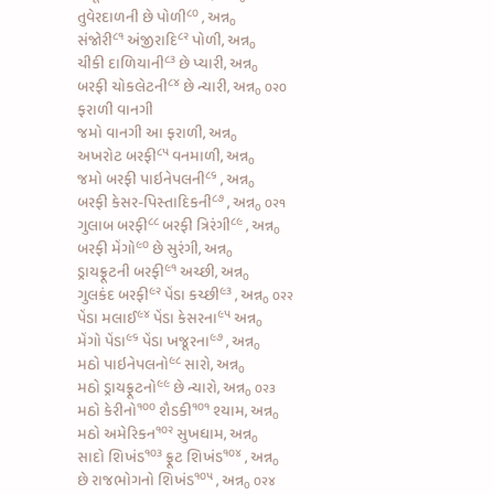
૮૦
તુવેરદાળની છે પોળી
, અન્ન
૦
૮૧
૮૨
સંજોરી
અંજીરાદિ
પોળી, અન્ન
૦
૮૩
ચીકી દાળિયાની
છે પ્યારી, અન્ન
૦
૮૪
બરફી ચોકલેટની
છે ન્યારી, અન્ન
૦૨૦
૦
ફરાળી વાનગી
જમો વાનગી આ ફરાળી, અન્ન
૦
૮૫
અખરોટ બરફી
વનમાળી, અન્ન
૦
૮૬
જમો
બરફી પાઇનેપલની
, અન્ન
૦
૮૭
બરફી કેસર-પિસ્તાદિકની
, અન્ન
૦૨૧
૦
૮૮
૮૯
ગુલાબ બરફી
બરફી ત્રિરંગી
, અન્ન
૦
૯૦
બરફી મેંગો
છે સુરંગી, અન્ન
૦
૯૧
ડ્રાયફ્રૂટની બરફી
અચ્છી, અન્ન
૦
૯૨
૯૩
ગુલકંદ બરફી
પેંડા કચ્છી
, અન્ન
૦૨૨
૦
૯૪
૯૫
પેંડા મલાઈ
પેંડા કેસરના
અન્ન
૦
૯૬
૯૭
મેંગો પેંડા
પેંડા ખજૂરના
, અન્ન
૦
૯૮
મઠો પાઇનેપલનો
સારો, અન્ન
૦
૯૯
મઠો ડ્રાયફ્રૂટનો
છે ન્યારો, અન્ન
૦૨૩
૦
૧૦૦
૧૦૧
મઠો કેરીનો
શૈડકી
શ્યામ, અન્ન
૦
૧૦૨
મઠો અમેરિકન
સુખધામ, અન્ન
૦
૧૦૩
૧૦૪
સાદો શિખંડ
ફ્રૂટ શિખંડ
, અન્ન
૦
૧૦૫
છે
રાજભોગનો શિખંડ
, અન્ન
૦૨૪
૦