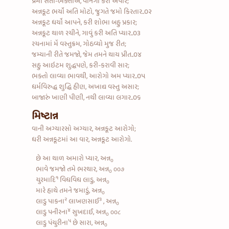
પ્રેમી સંતો-ભક્તોએ, વાનગી કરી અપાર;
અન્નકૂટ ભર્યો અતિ મોટો, જુગતે જમો કિરતાર..૦૨
અન્નકૂટ ધર્યો આપને, કરી શોભા બહુ પ્રકાર;
અન્નકૂટ થાળ રચીને, ગાવું કરી અતિ પ્યાર..૦૩
રચનામાં મેં વસ્તુક્રમ, ગોઠવ્યો મુજ રીત;
જમ્યાની રીતે જમજો, જેમ તમને થાય પ્રીત..૦૪
સહુ આઇટમ શુદ્ધપણે, કરી-કરાવી સાર;
ભક્તો લાવ્યા ભાવથી, આરોગો અમ પ્યાર..૦૫
ધર્મવિરુદ્ધ શુદ્ધિ હીણ, અખાદ્ય વસ્તુ અસાર;
બાજારું ખાણી પીણી, નથી લાવ્યા લગાર..૦૬
મિષ્ટાન્ન
વાની અગ્યારસો અગ્યાર, અન્નકૂટ આરોગો;
ધરી અન્નકૂટમાં આ વાર, અન્નકૂટ આરોગો.
છે આ થાળ અમારો પ્યાર, અન્ન
૦
ભાવે જમજો તમે ભરથાર, અન્ન
૦૦૭
૦
૧
ચુરમાદિ
વિધવિધ લાડુ, અન્ન
૦
મારે હાથે તમને જમાડું, અન્ન
૦
૨
૩
લાડુ પાકના
લાખણસાઈ
, અન્ન
૦
૪
લાડુ પનીરના
સુખદાઈ, અન્ન
૦૦૮
૦
૫
લાડુ પંચુરીના
છે સારા, અન્ન
૦