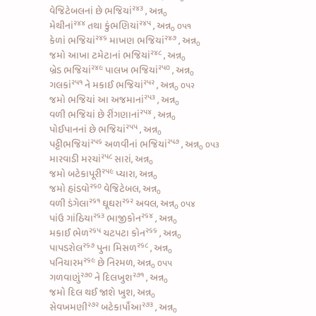
૨૪૩
વેજિટેબલનાં છે ભજિયાં
, અન્ન
૦
૨૪૪
૨૪૫
મેથીનાં
તથા
કુંભણિયાં
, અન્ન
૦૫૧
૦
૨૪૬
૨૪૭
કેળાં ભજિયાં
માખણ ભજિયાં
, અન્ન
૦
૨૪૮
જમો
આખા ટમેટાનાં ભજિયાં
, અન્ન
૦
૨૪૯
૨૫૦
બ્રેડ ભજિયાં
પાલખ ભજિયાં
, અન્ન
૦
૨૫૧
૨૫૨
ગલકાં
ને
મકાઈ ભજિયાં
, અન્ન
૦૫૨
૦
૨૫૩
જમો
ભજિયાં આ અજમાનાં
, અન્ન
૦
૨૫૪
વળી
ભજિયાં છે રીંગણાનાં
, અન્ન
૦
૨૫૫
પોઈપાનનાં છે ભજિયાં
, અન્ન
૦
૨૫૬
૨૫૭
પટ્ટીભજિયાં
અળવીનાં ભજિયાં
, અન્ન
૦૫૩
૦
૨૫૮
મારવાડી મરચાં
સારાં, અન્ન
૦
૨૫૯
જમો બટેકાપૂરી
પ્યારા, અન્ન
૦
૨૬૦
જમો
હાંડવો
વેજિટેબલ, અન્ન
૦
૨૬૧
૨૬૨
વળી
ડંગેલા
ઘૂઘરા
અવલ, અન્ન
૦૫૪
૦
૨૬૩
૨૬૪
પાંઉ ગાંઠિયા
ભાજીકોન
, અન્ન
૦
૨૬૫
૨૬૬
મકાઈ ભેળ
ચટપટા કોન
, અન્ન
૦
૨૬૭
૨૬૮
પાપડરોલ
પુના મિસળ
, અન્ન
૦
૨૬૯
પનિયારમ
છે નિરમળ, અન્ન
૦૫૫
૦
૨૭૦
૨૭૧
ગળવાણું
ને
દિલખુશ
, અન્ન
૦
જમો દિલ થઈ જાશે ખુશ, અન્ન
૦
૨૭૨
૨૭૩
સેવખમણી
બટેકાપૌંઆ
, અન્ન
૦