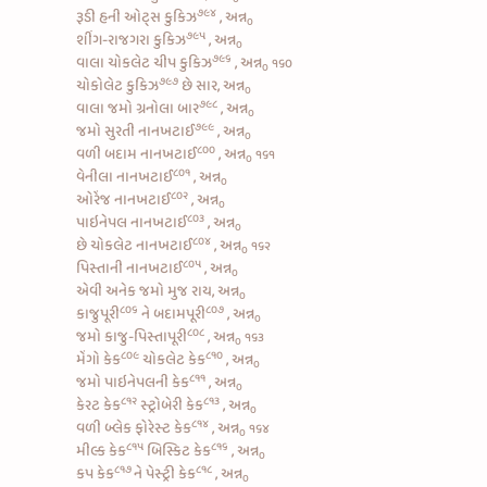
૭૯૪
રૂડી
હની ઓટ્સ કુકિઝ
, અન્ન
૦
૭૯૫
શીંગ-રાજગરા કુકિઝ
, અન્ન
૦
૭૯૬
વાલા
ચોકલેટ ચીપ કુકિઝ
, અન્ન
૧૬૦
૦
૭૯૭
ચોકોલેટ કુકિઝ
છે સાર, અન્ન
૦
૭૯૮
વાલા જમો
ગ્રનોલા બાર
, અન્ન
૦
૭૯૯
જમો
સુરતી નાનખટાઈ
, અન્ન
૦
૮૦૦
વળી
બદામ નાનખટાઈ
, અન્ન
૧૬૧
૦
૮૦૧
વેનીલા નાનખટાઈ
, અન્ન
૦
૮૦૨
ઓરેંજ નાનખટાઈ
, અન્ન
૦
૮૦૩
પાઇનેપલ નાનખટાઈ
, અન્ન
૦
૮૦૪
છે
ચોકલેટ નાનખટાઈ
, અન્ન
૧૬૨
૦
૮૦૫
પિસ્તાની નાનખટાઈ
, અન્ન
૦
એવી અનેક જમો મુજ રાય, અન્ન
૦
૮૦૬
૮૦૭
કાજુપૂરી
ને
બદામપૂરી
, અન્ન
૦
૮૦૮
જમો
કાજુ-પિસ્તાપૂરી
, અન્ન
૧૬૩
૦
૮૦૯
૮૧૦
મેંગો કેક
ચોકલેટ કેક
, અન્ન
૦
૮૧૧
જમો
પાઇનેપલની કેક
, અન્ન
૦
૮૧૨
૮૧૩
કેરટ કેક
સ્ટ્રોબેરી કેક
, અન્ન
૦
૮૧૪
વળી
બ્લેક ફોરેસ્ટ કેક
, અન્ન
૧૬૪
૦
૮૧૫
૮૧૬
મીલ્ક કેક
બિસ્કિટ કેક
, અન્ન
૦
૮૧૭
૮૧૮
કપ કેક
ને
પેસ્ટ્રી કેક
, અન્ન
૦