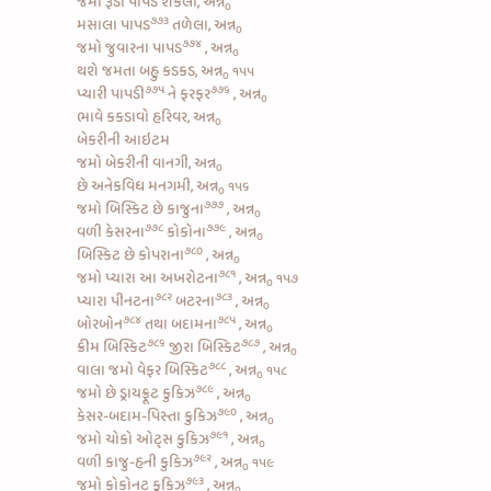
જમો રૂડા પાપડ શેકેલા, અન્ન
૦
૭૭૩
મસાલા પાપડ
તળેલા, અન્ન
૦
૭૭૪
જમો
જુવારના પાપડ
, અન્ન
૦
થશે જમતા બહુ કડકડ, અન્ન
૧૫૫
૦
૭૭૫
૭૭૬
પ્યારી
પાપડી
ને
ફરફર
, અન્ન
૦
ભાવે કકડાવો હરિવર, અન્ન
૦
બેકરીની આઇટમ
જમો બેકરીની વાનગી, અન્ન
૦
છે અનેકવિધ મનગમી, અન્ન
૧૫૬
૦
૭૭૭
જમો
બિસ્કિટ છે કાજુના
, અન્ન
૦
૭૭૮
૭૭૯
વળી
કેસરના
કોકોના
, અન્ન
૦
૭૮૦
બિસ્કિટ છે કોપરાના
, અન્ન
૦
૭૮૧
જમો પ્યારા આ
અખરોટના
, અન્ન
૧૫૭
૦
૭૮૨
૭૮૩
પ્યારા
પીનટના
બટરના
, અન્ન
૦
૭૮૪
૭૮૫
બોરબોન
તથા
બદામના
, અન્ન
૦
૭૮૬
૭૮૭
ક્રીમ બિસ્કિટ
જીરા બિસ્કિટ
, અન્ન
૦
૭૮૮
વાલા જમો
વેફર બિસ્કિટ
, અન્ન
૧૫૮
૦
૭૮૯
જમો છે
ડ્રાયફ્રૂટ કુકિઝ
, અન્ન
૦
૭૯૦
કેસર-બદામ-પિસ્તા કુકિઝ
, અન્ન
૦
૭૯૧
જમો
ચોકો ઓટ્સ કુકિઝ
, અન્ન
૦
૭૯૨
વળી
કાજુ-હની કુકિઝ
, અન્ન
૧૫૯
૦
૭૯૩
જમો
કોકોનટ કુકિઝ
, અન્ન
૦