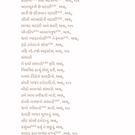
કોઠાંની
તથા
બટેકાંની
, અન્ન
૧૨૪
૦
૬૩૨
આમચૂરની છે ચટણી
, અન્ન
૦
૬૩૩
સારી છે
સીઝવાન ચટણી
, અન્ન
૦
૬૩૪
લીલી આંબલીની ચટણી
, અન્ન
૦
લાવ્યા ચટણી અમે ઘણી, અન્ન
૧૨૫
૦
૬૩૫
૬૩૬
બીનડીપ
બાબાગનુષ
, અન્ન
૦
૬૩૭
૬૩૮
જમો
ગ્વાકામોલી
ને
હમસ
, અન્ન
૦
૬૩૯
રૂડો
ટમેટાંનો સોસ
, અન્ન
૦
નહિ નડે તજો અફસોસ, અન્ન
૧૨૬
૦
સંભારો
૬૪૦
મેં કર્યો
સંભારો
હરિ, અન્ન
૦
વિધવિધ કાચું ભેળું કરી, અન્ન
૦
મરચાં ટીંડોરાં કાકડીનો, અન્ન
૦
કોબી ગાજર ટમેટાદિનો, અન્ન
૧૨૭
૦
મીઠો બનાવ્યો સંભારો, અન્ન
૦
તમે ભાવ સ્વીકારો મારો, અન્ન
૦
૬૪૧
કોબી-મરચાંનો સંભારો
, અન્ન
૦
૬૪૨
જમો
પપૈયાનો
સારો, અન્ન
૧૨૮
૦
કાકડી ગાજર મૂળાનું, અન્ન
૦
બીટ કોબી ટમેટાનું, અન્ન
૦
૬૪૩
કચુંબર
કર્યું તે સહુનું, અન્ન
૦
૬૪૪
સલાડ ફણગાવેલ મગનું
, અન્ન
૧૨૯
૦