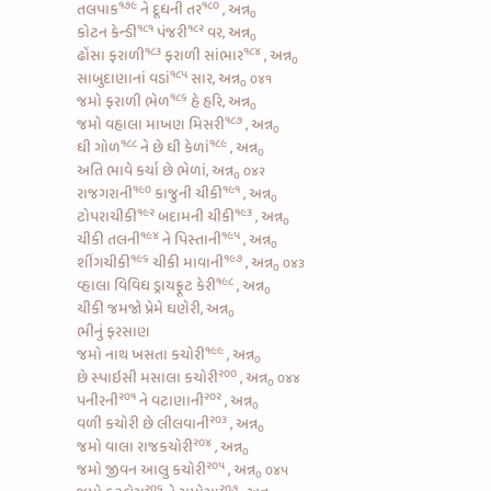
૧૭૯
૧૮૦
તલપાક
ને
દૂધની તર
, અન્ન
૦
૧૮૧
૧૮૨
કોટન કેન્ડી
પંજરી
વર, અન્ન
૦
૧૮૩
૧૮૪
ઢોંસા ફરાળી
ફરાળી સાંભાર
, અન્ન
૦
૧૮૫
સાબુદાણાનાં વડાં
સાર, અન્ન
૦૪૧
૦
૧૮૬
જમો
ફરાળી ભેળ
હે હરિ, અન્ન
૦
૧૮૭
જમો વહાલા
માખણ મિસરી
, અન્ન
૦
૧૮૮
૧૮૯
ઘી ગોળ
ને છે
ઘી કેળાં
, અન્ન
૦
અતિ ભાવે કર્યા છે ભેળાં, અન્ન
૦૪૨
૦
૧૯૦
૧૯૧
રાજગરાની
કાજુની ચીકી
, અન્ન
૦
૧૯૨
૧૯૩
ટોપરાચીકી
બદામની ચીકી
, અન્ન
૦
૧૯૪
૧૯૫
ચીકી તલની
ને
પિસ્તાની
, અન્ન
૦
૧૯૬
૧૯૭
શીંગચીકી
ચીકી માવાની
, અન્ન
૦૪૩
૦
૧૯૮
વ્હાલા વિવિધ
ડ્રાયફ્રૂટ કેરી
, અન્ન
૦
ચીકી જમજો પ્રેમે ઘણેરી, અન્ન
૦
ભીનું ફરસાણ
૧૯૯
જમો નાથ
ખસતા કચોરી
, અન્ન
૦
૨૦૦
છે
સ્પાઇસી મસાલા કચોરી
, અન્ન
૦૪૪
૦
૨૦૧
૨૦૨
પનીરની
ને
વટાણાની
, અન્ન
૦
૨૦૩
વળી
કચોરી છે લીલવાની
, અન્ન
૦
૨૦૪
જમો વાલા
રાજકચોરી
, અન્ન
૦
૨૦૫
જમો જીવન
આલુ કચોરી
, અન્ન
૦૪૫
૦
૨૦૬
૨૦૭