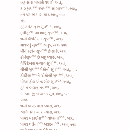
બહુ સારા મસાલે વઘારી, અન્ન
૦
૭૫૨
૭૫૩
૭૫૪
દાલફ્રાય
રસમ
સાંભાર
, અન્ન
૦
તમે જમજો મારા યાર, અન્ન
૧૫૦
૦
સૂપ
૭૫૫
રૂડું
ટમેટાનું છે સૂપ
, અન્ન
૦
૭૫૬
૭૫૭
દૂધીનું
પાલખનું સૂપ
, અન્ન
૦
૭૫૮
જમો
વેજિટેબલ સૂપ
, અન્ન
૦
૭૫૯
ગાજરનું સૂપ
અનુપ, અન્ન
૧૫૧
૦
૭૬૦
મીનીસ્ટ્રોન સૂપ
છે સારું, અન્ન
૦
૭૬૧
કોર્નસૂપ
છે બહુ પ્યારું, અન્ન
૦
૭૬૨
વેજિટેબલ મન્ચાવ સૂપ
, અન્ન
૦
૭૬૩
૭૬૪
ચીલી સૂપ
મેક્રોની સૂપ
, અન્ન
૧૫૨
૦
૭૬૫
૭૬૬
ટોર્ટીલા
ને
બ્રોકોલી સૂપ
, અન્ન
૦
૭૬૭
પીઓ
હોટ એન્ડ સોર સૂપ
, અન્ન
૦
૭૬૮
રૂડું
સરગવાનું સૂપ
, અન્ન
૦
શાકભાજીનાં અનેક સૂપ, અન્ન
૧૫૩
૦
પાપડ
જમો પાપડ મારા પ્યારા, અન્ન
૦
આગે ધર્યા ન્યારા ન્યારા, અન્ન
૦
૭૬૯
૭૭૦
પાપડ મકાઈના
ચોખાના
, અન્ન
૦
૭૭૧
૭૭૨
પાપડ ઘઉંના
અડદના
, અન્ન
૧૫૪
૦