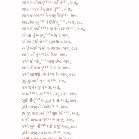
૪૩૪
૪૩૫
શાક
વાલોળનું
પાપડીનું
, અન્ન
૦
૪૩૬
શાક
ગાજર ને ફણસીનું
, અન્ન
૦
૪૩૭
૪૩૮
શાક
ફણસ
ને
પંચકુટિયું
, અન્ન
૦
૪૩૯
૪૪૦
શક્કરિયાનું
ને
ઊંધિયું
, અન્ન
૦૮૮
૦
૪૪૧
૪૪૨
શાક
ઢોકળી
મકાઈનો દાણો
, અન્ન
૦
૪૪૩
રીંગણાંનું ભડથું
માણો, અન્ન
૦
૪૪૪
ઓળો દૂધીનો
સુખધામ, અન્ન
૦
અતિ ભાવે જમો ઘનશ્યામ, અન્ન
૦૮૯
૦
૪૪૫
શાક
વડીનું
સ્વાદિષ્ટ, અન્ન
૦
૪૪૬
જમો
કોળાંનું
મારા ઇષ્ટ, અન્ન
૦
૪૪૭
શાક
ટીનસાંનું
છે સારું, અન્ન
૦
જમો લાગશે તમને પ્યારું, અન્ન
૦૯૦
૦
૪૪૮
રૂડું
ઝુમખડીનું શાક
, અન્ન
૦
જન જમે તજીને પાક, અન્ન
૦
૪૪૯
૪૫૦
કાચાં
પાકાં
કેળાંનું શાક, અન્ન
૦
૪૫૧
ઝૂકીનીનું
અદ્ભુત શાક, અન્ન
૦૯૧
૦
૪૫૨
રૂડી
ભાજી છે મેથીની
, અન્ન
૦
૪૫૩
૪૫૪
ભાજી પાલખની
લૂણીની
, અન્ન
૦
૪૫૫
મીઠી અજમાની
છે ભાજી, અન્ન
૦
૪૫૬
જમો
સુવાની
થઈ રાજી, અન્ન
૦૯૨
૦
૪૫૭
રૂડી
ભાજી તાંદળજાની
, અન્ન
૦
૪૫૮