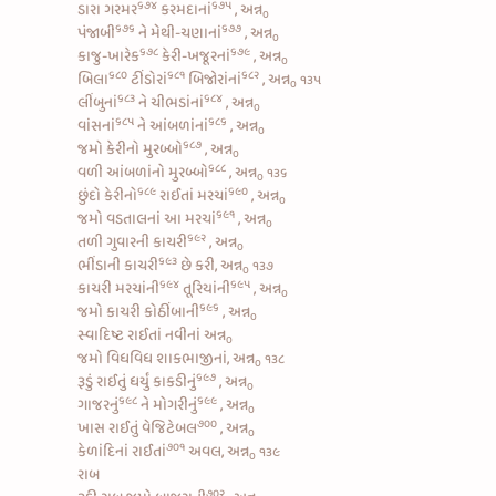
૬૭૪
૬૭૫
ડારા ગરમર
કરમદાનાં
, અન્ન
૦
૬૭૬
૬૭૭
પંજાબી
ને
મેથી-ચણાનાં
, અન્ન
૦
૬૭૮
૬૭૯
કાજુ-ખારેક
કેરી-ખજૂરનાં
, અન્ન
૦
૬૮૦
૬૮૧
૬૮૨
બિલા
ટીંડોરાં
બિજોરાંનાં
, અન્ન
૧૩૫
૦
૬૮૩
૬૮૪
લીંબુનાં
ને
ચીભડાંનાં
, અન્ન
૦
૬૮૫
૬૮૬
વાંસનાં
ને
આંબળાંનાં
, અન્ન
૦
૬૮૭
જમો
કેરીનો મુરબ્બો
, અન્ન
૦
૬૮૮
વળી
આંબળાંનો મુરબ્બો
, અન્ન
૧૩૬
૦
૬૮૯
૬૯૦
છુંદો કેરીનો
રાઈતાં મરચાં
, અન્ન
૦
૬૯૧
જમો
વડતાલનાં આ મરચાં
, અન્ન
૦
૬૯૨
તળી
ગુવારની કાચરી
, અન્ન
૦
૬૯૩
ભીંડાની કાચરી
છે કરી, અન્ન
૧૩૭
૦
૬૯૪
૬૯૫
કાચરી મરચાંની
તૂરિયાંની
, અન્ન
૦
૬૯૬
જમો કાચરી
કોઠીંબાની
, અન્ન
૦
સ્વાદિષ્ટ રાઈતાં નવીનાં અન્ન
૦
જમો વિધવિધ શાકભાજીનાં, અન્ન
૧૩૮
૦
૬૯૭
રૂડું
રાઈતું ધર્યું કાકડીનું
, અન્ન
૦
૬૯૮
૬૯૯
ગાજરનું
ને
મોગરીનું
, અન્ન
૦
૭૦૦
ખાસ
રાઈતું વેજિટેબલ
, અન્ન
૦
૭૦૧
કેળાંદિનાં રાઈતાં
અવલ, અન્ન
૧૩૯
૦
રાબ
૭૦૨