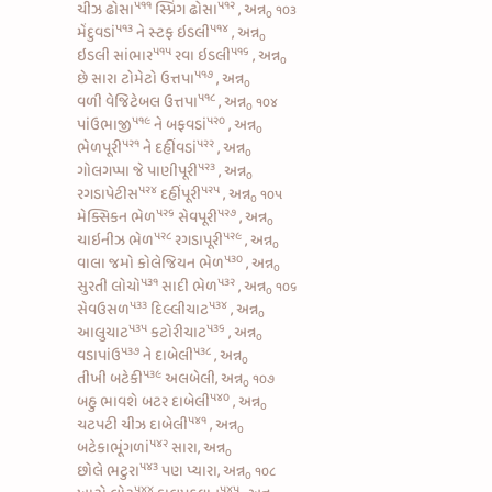
૫૧૧
૫૧૨
ચીઝ ઢોસા
સ્પ્રિંગ ઢોસા
, અન્ન
૧૦૩
૦
૫૧૩
૫૧૪
મેંદુવડાં
ને
સ્ટફ ઇડલી
, અન્ન
૦
૫૧૫
૫૧૬
ઇડલી સાંભાર
રવા ઇડલી
, અન્ન
૦
૫૧૭
છે સારા
ટોમેટો ઉત્તપા
, અન્ન
૦
૫૧૮
વળી
વેજિટેબલ ઉત્તપા
, અન્ન
૧૦૪
૦
૫૧૯
૫૨૦
પાંઉભાજી
ને
બફવડાં
, અન્ન
૦
૫૨૧
૫૨૨
ભેળપૂરી
ને
દહીંવડાં
, અન્ન
૦
૫૨૩
ગોલગપ્પા જે
પાણીપૂરી
, અન્ન
૦
૫૨૪
૫૨૫
રગડાપેટીસ
દહીંપૂરી
, અન્ન
૧૦૫
૦
૫૨૬
૫૨૭
મેક્સિકન ભેળ
સેવપૂરી
, અન્ન
૦
૫૨૮
૫૨૯
ચાઇનીઝ ભેળ
રગડાપૂરી
, અન્ન
૦
૫૩૦
વાલા જમો
કોલેજિયન ભેળ
, અન્ન
૦
૫૩૧
૫૩૨
સુરતી લોચો
સાદી ભેળ
, અન્ન
૧૦૬
૦
૫૩૩
૫૩૪
સેવઉસળ
દિલ્લીચાટ
, અન્ન
૦
૫૩૫
૫૩૬
આલુચાટ
કટોરીચાટ
, અન્ન
૦
૫૩૭
૫૩૮
વડાપાંઉ
ને
દાબેલી
, અન્ન
૦
૫૩૯
તીખી બટેકી
અલબેલી, અન્ન
૧૦૭
૦
૫૪૦
બહુ ભાવશે
બટર દાબેલી
, અન્ન
૦
૫૪૧
ચટપટી ચીઝ દાબેલી
, અન્ન
૦
૫૪૨
બટેકાભૂંગળાં
સારા, અન્ન
૦
૫૪૩
છોલે ભટુરા
પણ પ્યારા, અન્ન
૧૦૮
૦
૫૪૪
૫૪૫