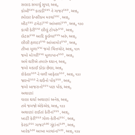
સલાડ સમાર્યું સુપર, અન્ન
૦
૬૪૫
૬૪૬
૬૪૭
કોબી
કાકડી
ને
ગાજર
, અન્ન
૦
૬૪૮
ભોલર કેપ્સીકમ મરચાં
, અન્ન
૦
૬૪૯
૬૫૦
૬૫૧
બીટ
ટમેટાં
આંબળાં
, અન્ન
૧૩૦
૦
૬૫૨
૬૫૩
કાચી કેરી
લીલું ટોપરું
, અન્ન
૦
૬૫૪
૬૫૫
લેટસ
આદિ
ફુલેવર
ખરું, અન્ન
૦
૬૫૬
૬૫૭
લીલી હળદર
આંબામોર
, અન્ન
૦
૬૫૮
તીખા મૂળા
જમો ચિત્તચોર, અન્ન
૧૩૧
૦
૬૫૯
૬૬૦
જમો
મોગરી
મૂળાપાન
, અન્ન
૦
અમે ધરીએ તમારું ધ્યાન, અન્ન
૦
જમો મકાઈ ડોડા છેલા, અન્ન
૦
૬૬૧
૬૬૨
શેકેલા
ને વળી
બાફેલા
, અન્ન
૧૩૨
૦
૬૬૩
૬૬૪
જારનો
ને
ઘઉંનો પોંક
, અન્ન
૦
૬૬૫
જમો
બાજરાનો
પણ પોંક, અન્ન
૦
અથાણાં
વાલા ધર્યાં અથાણાં અનેક, અન્ન
૦
તમે જમજો એકેએક, અન્ન
૧૩૩
૦
૬૬૬
અથાણાં
રાઈતાં કેરીનાં
, અન્ન
૦
૬૬૭
૬૬૮
ખાટી કેરી
ગોળ-કેરીનાં
, અન્ન
૦
૬૬૯
૬૭૦
૬૭૧
કેરડા
ગાજર
ગૂંદાંનાં
, અન્ન
૦
૬૭૨
૬૭૩
ખારેક
આખા મરચાંનાં
, અન્ન
૧૩૪
૦