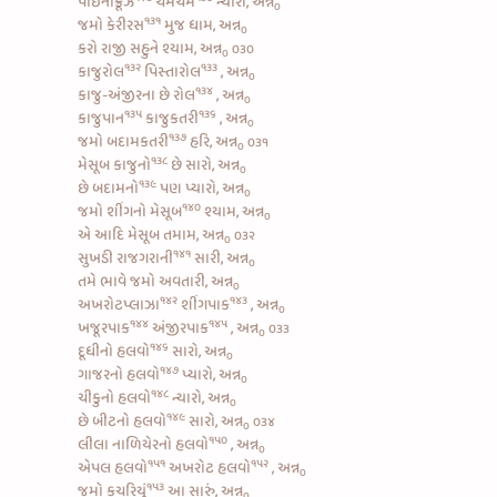
પાઇનાક્રૂઝ
ચમચમ
ન્યારી, અન્ન
૦
૧૩૧
જમો
કેરીરસ
મુજ ધામ, અન્ન
૦
કરો રાજી સહુને શ્યામ, અન્ન
૦૩૦
૦
૧૩૨
૧૩૩
કાજુરોલ
પિસ્તારોલ
, અન્ન
૦
૧૩૪
કાજુ-અંજીરના છે રોલ
, અન્ન
૦
૧૩૫
૧૩૬
કાજુપાન
કાજુકતરી
, અન્ન
૦
૧૩૭
જમો
બદામકતરી
હરિ, અન્ન
૦૩૧
૦
૧૩૮
મેસૂબ કાજુનો
છે સારો, અન્ન
૦
૧૩૯
છે
બદામનો
પણ પ્યારો, અન્ન
૦
૧૪૦
જમો
શીંગનો મેસૂબ
શ્યામ, અન્ન
૦
એ આદિ મેસૂબ તમામ, અન્ન
૦૩૨
૦
૧૪૧
સુખડી રાજગરાની
સારી, અન્ન
૦
તમે ભાવે જમો અવતારી, અન્ન
૦
૧૪૨
૧૪૩
અખરોટપ્લાઝા
શીંગપાક
, અન્ન
૦
૧૪૪
૧૪૫
ખજૂરપાક
અંજીરપાક
, અન્ન
૦૩૩
૦
૧૪૬
દૂધીનો હલવો
સારો, અન્ન
૦
૧૪૭
ગાજરનો હલવો
પ્યારો, અન્ન
૦
૧૪૮
ચીકુનો હલવો
ન્યારો, અન્ન
૦
૧૪૯
છે
બીટનો હલવો
સારો, અન્ન
૦૩૪
૦
૧૫૦
લીલા નાળિયેરનો હલવો
, અન્ન
૦
૧૫૧
૧૫૨
એપલ હલવો
અખરોટ હલવો
, અન્ન
૦
૧૫૩
જમો
કચરિયું
આ સારું, અન્ન
૦