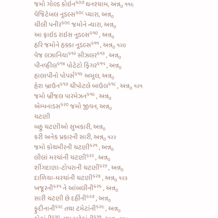
૬૦૭
જમો
ગોલ્ડ કોઇન
ઘનશ્યામ, અન્ન
૧૧૯
૦
૬૦૮
વેજિટેબલ નૂડલ્સ
પ્યારા, અન્ન
૦
૬૦૯
ચીલી પનીર
જમોને ન્યારા, અન્ન
૦
૬૧૦
આ
ફ્રાઇડ રાઇસ નૂડલ્સ
, અન્ન
૦
૬૧૧
હરિ જમોને
હક્કા નૂડલ્સ
, અન્ન
૧૨૦
૦
૬૧૨
૬૧૩
વેજ લઝાનિયા
સીઝલર
, અન્ન
૦
૬૧૪
૬૧૫
પીનવ્હીલ
પોટેટો ફિંગર
, અન્ન
૦
૬૧૬
હાલાપીનો પોપર્સ
અમૂલ, અન્ન
૦
૬૧૭
૬૧૮
હેશ બ્રાઉન
ચીપોટલે બાઉલ
, અન્ન
૧૨૧
૦
૬૧૯
જમો
બ્રીંજલ પારમેઝન
, અન્ન
૦
૬૨૦
એમ્પનાડસ
જમો જીવન, અન્ન
૦
ચટણી
બહુ ચટણીઓ સુખકારી, અન્ન
૦
કરી અનેક પ્રકારની સારી, અન્ન
૧૨૨
૦
૬૨૧
જમો
કોથમીરની ચટણી
, અન્ન
૦
૬૨૨
લીલાં મરચાંની ચટણી
, અન્ન
૦
૬૨૩
શીંગદાણા-ટોપરાની ચટણી
, અન્ન
૦
૬૨૪
દાળિયા-મરચાંની ચટણી
, અન્ન
૧૨૩
૦
૬૨૫
૬૨૬
ખજૂરની
ને
આંબલીની
, અન્ન
૦
૬૨૭
સારી
ચટણી છે દહીંની
, અન્ન
૦
૬૨૮
૬૨૯
ફુદીનાની
તથા
ટમેટાંની
, અન્ન
૦
૬૩૦
૬૩૧