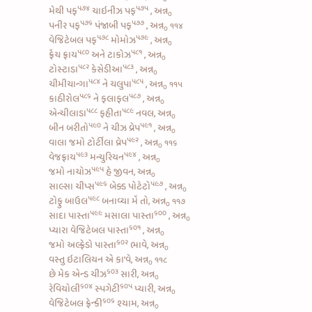
૫૭૪
૫૭૫
મેથી પફ
ચાઇનીઝ પફ
, અન્ન
૦
૫૭૬
૫૭૭
પનીર પફ
પંજાબી પફ
, અન્ન
૧૧૪
૦
૫૭૮
૫૭૯
વેજિટેબલ પફ
મોમોઝ
, અન્ન
૦
૫૮૦
૫૮૧
ફ્રેંચ ફ્રાય
અને
ટાકોઝ
, અન્ન
૦
૫૮૨
૫૮૩
ટોસ્ટાડા
કેસેડીઆ
, અન્ન
૦
૫૮૪
૫૮૫
ચીમીચાન્ગા
ને
ચલુપા
, અન્ન
૧૧૫
૦
૫૮૬
૫૮૭
કાઠીરોલ
ને
ફલાફલ
, અન્ન
૦
૫૮૮
૫૮૯
એન્ચીલાડા
ફહીતા
નવલ, અન્ન
૦
૫૯૦
૫૯૧
બીન બરીતો
ને
ચીઝ વ્રેપ
, અન્ન
૦
૫૯૨
વાલા જમો
ટોર્ટીલા વ્રેપ
, અન્ન
૧૧૬
૦
૫૯૩
૫૯૪
વેજફ્રાય
મન્ચુરિયન
, અન્ન
૦
૫૯૫
જમો
નાચોઝ
હે જીવન, અન્ન
૦
૫૯૬
૫૯૭
સાલ્સા ચીપ્સ
બેક્ડ પોટેટો
, અન્ન
૦
૫૯૮
ટોફુ બાઉલ
બનાવ્યા મેં તો, અન્ન
૧૧૭
૦
૫૯૯
૬૦૦
સાદા પાસ્તા
મસાલા પાસ્તા
, અન્ન
૦
૬૦૧
પ્યારા
વેજિટેબલ પાસ્તા
, અન્ન
૦
૬૦૨
જમો
અલ્ફ્રેડો પાસ્તા
ભાવે, અન્ન
૦
વસ્તુ ઇટાલિયન એ કા’વે, અન્ન
૧૧૮
૦
૬૦૩
છે
મેક એન્ડ ચીઝ
સારી, અન્ન
૦
૬૦૪
૬૦૫
રેવિયોલી
સ્પગેટી
પ્યારી, અન્ન
૦
૬૦૬
વેજિટેબલ ફ્રેન્કી
શ્યામ, અન્ન
૦