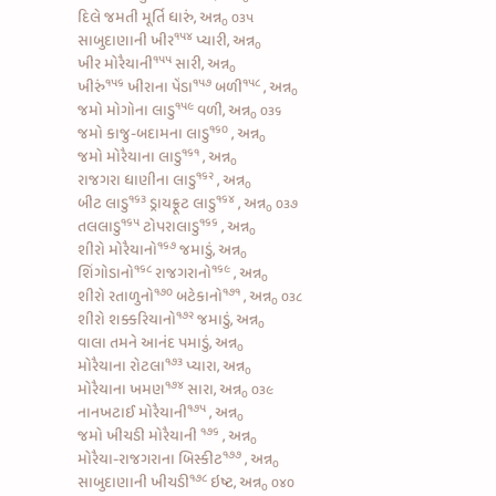
દિલે જમતી મૂર્તિ ધારું, અન્ન
૦૩૫
૦
૧૫૪
સાબુદાણાની ખીર
પ્યારી, અન્ન
૦
૧૫૫
ખીર મોરૈયાની
સારી, અન્ન
૦
૧૫૬
૧૫૭
૧૫૮
ખીરું
ખીરાના પેંડા
બળી
, અન્ન
૦
૧૫૯
જમો
મોગોના લાડુ
વળી, અન્ન
૦૩૬
૦
૧૬૦
જમો
કાજુ-બદામના લાડુ
, અન્ન
૦
૧૬૧
જમો
મોરૈયાના લાડુ
, અન્ન
૦
૧૬૨
રાજગરા ધાણીના લાડુ
, અન્ન
૦
૧૬૩
૧૬૪
બીટ લાડુ
ડ્રાયફ્રૂટ લાડુ
, અન્ન
૦૩૭
૦
૧૬૫
૧૬૬
તલલાડુ
ટોપરાલાડુ
, અન્ન
૦
૧૬૭
શીરો મોરૈયાનો
જમાડું, અન્ન
૦
૧૬૮
૧૬૯
શિંગોડાનો
રાજગરાનો
, અન્ન
૦
૧૭૦
૧૭૧
શીરો રતાળુનો
બટેકાનો
, અન્ન
૦૩૮
૦
૧૭૨
શીરો શક્કરિયાનો
જમાડું, અન્ન
૦
વાલા તમને આનંદ પમાડું, અન્ન
૦
૧૭૩
મોરૈયાના રોટલા
પ્યારા, અન્ન
૦
૧૭૪
મોરૈયાના ખમણ
સારા, અન્ન
૦૩૯
૦
૧૭૫
નાનખટાઈ મોરૈયાની
, અન્ન
૦
૧૭૬
જમો
ખીચડી મોરૈયાની
, અન્ન
૦
૧૭૭
મોરૈયા-રાજગરાના બિસ્કીટ
, અન્ન
૦
૧૭૮
સાબુદાણાની ખીચડી
ઇષ્ટ, અન્ન
૦૪૦
૦