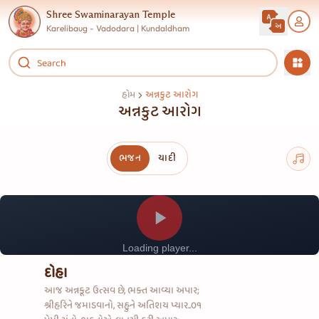
Shree Swaminarayan Temple
Karelibaug - Vadodara | Kundaldham
અન્નકુટ આરોગ
હોમ
અન્નકુટ આરોગ
ભજન
યાદી
Loading player...
દોહા
આજ અન્નકૂટ ઉત્સવ છે, ભક્ત આવ્યા અપાર;
શ્રીહરિને જમાડવાનો, સહુને અતિશય પ્યાર..૦૧