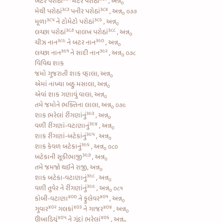
બટર પરોઠાં
મટર પરોઠાં
, અન્ન
૦
૩૮૩
૩૮૪
મેથી પરોઠાં
પનીર પરોઠાં
, અન્ન
૦૭૭
૦
૩૮૫
૩૮૬
મૂળા
ને
ટોમેટો પરોઠાં
, અન્ન
૦
૩૮૭
૩૮૮
લચ્છા પરોઠાં
પાલખ પરોઠાં
, અન્ન
૦
૩૮૯
૩૯૦
ચીઝ નાન
ને
બટર નાન
, અન્ન
૦
૩૯૧
૩૯૨
લચ્છા નાન
ને
સાદી નાન
, અન્ન
૦૭૮
૦
વિવિધ શાક
જમો ગુજરાતી શાક વ્હાલા, અન્ન
૦
એમાં નાખ્યા બહુ મસાલા, અન્ન
૦
એવાં શાક ગણાવું વાલા, અન્ન
૦
તમે જમોને ભક્તિના લાલા, અન્ન
૦૭૯
૦
૩૯૩
શાક
ભરેલાં રીંગણાંનું
, અન્ન
૦
૩૯૪
વળી
રીંગણાં-વટાણાનું
, અન્ન
૦
૩૯૫
શાક
રીંગણાં-બટેકાંનું
, અન્ન
૦
૩૯૬
શાક
કેવળ બટેકાનું
, અન્ન
૦૮૦
૦
૩૯૭
બટેકાની સૂકીભાજી
, અન્ન
૦
તમે જમજો થઈને રાજી, અન્ન
૦
૩૯૮
શાક
બટેકા-વટાણાનું
, અન્ન
૦
૩૯૯
વળી
તુવેર ને રીંગણાંનું
, અન્ન
૦૮૧
૦
૪૦૦
૪૦૧
કોબી-વટાણા
ને
ફુલેવર
, અન્ન
૦
૪૦૨
૪૦૩
૪૦૪
ગુવાર
ગલકાં
ને
ગાજર
, અન્ન
૦
૪૦૫
૪૦૬
ઊંબાડિયું
ને
ગૂંદાં ભરેલાં
, અન્ન
૦