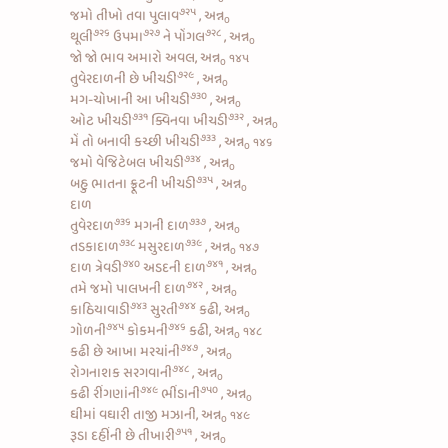
૭૨૫
જમો
તીખો તવા પુલાવ
, અન્ન
૦
૭૨૬
૭૨૭
૭૨૮
થૂલી
ઉપમા
ને
પોંગલ
, અન્ન
૦
જો જો ભાવ અમારો અવલ, અન્ન
૧૪૫
૦
૭૨૯
તુવેરદાળની છે ખીચડી
, અન્ન
૦
૭૩૦
મગ-ચોખાની આ ખીચડી
, અન્ન
૦
૭૩૧
૭૩૨
ઓટ ખીચડી
ક્વિનવા ખીચડી
, અન્ન
૦
૭૩૩
મેં તો બનાવી
કચ્છી ખીચડી
, અન્ન
૧૪૬
૦
૭૩૪
જમો
વેજિટેબલ ખીચડી
, અન્ન
૦
૭૩૫
બહુ ભાતના
ફ્રૂટની ખીચડી
, અન્ન
૦
દાળ
૭૩૬
૭૩૭
તુવેરદાળ
મગની દાળ
, અન્ન
૦
૭૩૮
૭૩૯
તડકાદાળ
મસુરદાળ
, અન્ન
૧૪૭
૦
૭૪૦
૭૪૧
દાળ ત્રેવડી
અડદની દાળ
, અન્ન
૦
૭૪૨
તમે જમો
પાલખની દાળ
, અન્ન
૦
૭૪૩
૭૪૪
કાઠિયાવાડી
સુરતી
કઢી, અન્ન
૦
૭૪૫
૭૪૬
ગોળની
કોકમની
કઢી, અન્ન
૧૪૮
૦
૭૪૭
કઢી છે
આખા મરચાંની
, અન્ન
૦
૭૪૮
રોગનાશક
સરગવાની
, અન્ન
૦
૭૪૯
૭૫૦
કઢી રીંગણાંની
ભીંડાની
, અન્ન
૦
ઘીમાં વઘારી તાજી મઝાની, અન્ન
૧૪૯
૦
૭૫૧
રૂડા
દહીંની છે તીખારી
, અન્ન
૦