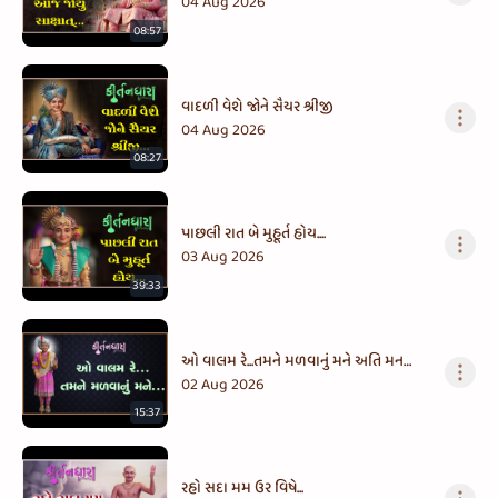
04 Aug 2026
08:57
વાદળી વેશે જોને સૈયર શ્રીજી
04 Aug 2026
08:27
પાછલી રાત બે મુહૂર્ત હોય....
03 Aug 2026
39:33
ઓ વાલમ રે...તમને મળવાનું મને અતિ મન
થાય
02 Aug 2026
15:37
રહો સદા મમ ઉર વિષે...