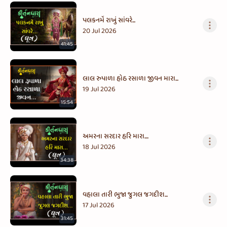
પલકનમેં રાખું સાંવરે...
20 Jul 2026
41:45
લાલ રુપાળા હોઠ રસાળા જીવન મારા...
19 Jul 2026
15:54
અમરના સરદાર હરિ મારા....
18 Jul 2026
34:38
વહાલા તારી ભુજા જુગલ જગદીશ...
17 Jul 2026
31:45