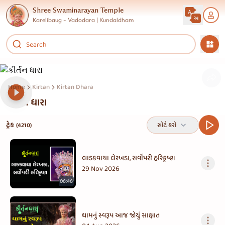
Shree Swaminarayan Temple
Karelibaug - Vadodara | Kundaldham
Home
Kirtan
Kirtan Dhara
કીર્તન ધારા
ટ્રેક
સૉર્ટ કરો
(4210)
લાડકવાયા લેરખડા, સર્વોપરી હરિકૃષ્ણ
29 Nov 2026
06:46
ધામનું સ્વરૂપ આજ જોયું સાક્ષાત