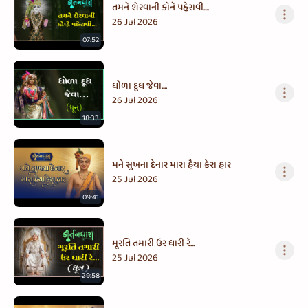
તમને શેરવાની કોને પહેરાવી....
26 Jul 2026
07:52
ધોળા દૂધ જેવા....
26 Jul 2026
18:33
મને સુખના દેનાર મારા હૈયા કેરા હાર
25 Jul 2026
09:41
મૂરતિ તમારી ઉર ધારી રે...
25 Jul 2026
29:58