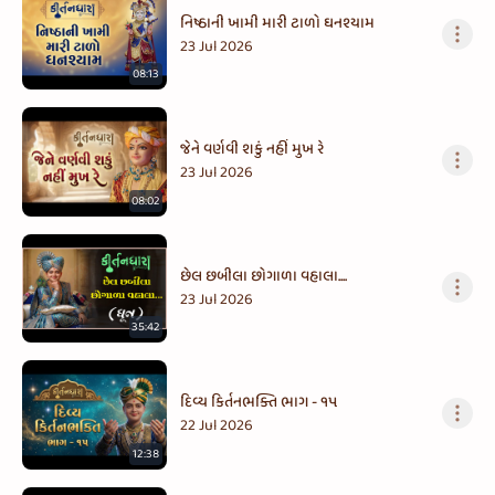
નિષ્ઠાની ખામી મારી ટાળો ઘનશ્યામ
23 Jul 2026
08:13
જેને વર્ણવી શકું નહીં મુખ રે
23 Jul 2026
08:02
છેલ છબીલા છોગાળા વહાલા....
23 Jul 2026
35:42
દિવ્ય કિર્તનભક્તિ ભાગ - ૧૫
22 Jul 2026
12:38