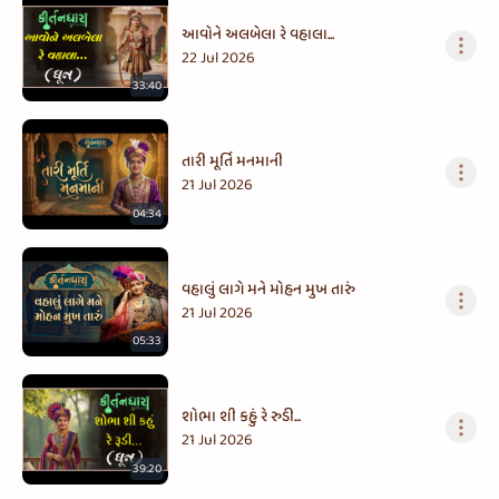
આવોને અલબેલા રે વહાલા...
22 Jul 2026
33:40
તારી મૂર્તિ મનમાની
21 Jul 2026
04:34
વહાલું લાગે મને મોહન મુખ તારું
21 Jul 2026
05:33
શોભા શી કહું રે રુડી...
21 Jul 2026
39:20