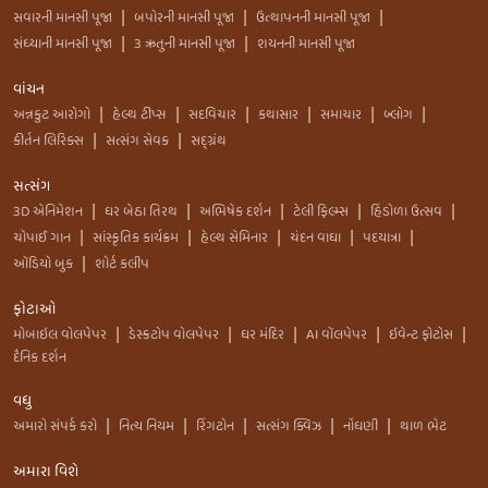
સવારની માનસી પૂજા
બપોરની માનસી પૂજા
ઉત્થાપનની માનસી પૂજા
|
|
|
સંધ્યાની માનસી પૂજા
3 ઋતુની માનસી પૂજા
શયનની માનસી પૂજા
|
|
વાંચન
અન્નકુટ આરોગો
હેલ્થ ટીપ્સ
સદવિચાર
કથાસાર
સમાચાર
બ્લોગ
|
|
|
|
|
|
કીર્તન લિરિક્સ
સત્સંગ સેવક
સદ્ગ્રંથ
|
|
સત્સંગ
3D એનિમેશન
ઘર બેઠા તિરથ
અભિષેક દર્શન
ટેલી ફિલ્મ્સ
હિંડોળા ઉત્સવ
|
|
|
|
|
ચોપાઈ ગાન
સાંસ્કૃતિક કાર્યક્રમ
હેલ્થ સેમિનાર
ચંદન વાઘા
પદયાત્રા
|
|
|
|
|
ઑડિયો બુક
શોર્ટ કલીપ
|
ફોટાઓ
મોબાઇલ વોલપેપર
ડેસ્કટોપ વોલપેપર
ઘર મંદિર
AI વૉલપેપર
ઇવેન્ટ ફોટોસ
|
|
|
|
|
દૈનિક દર્શન
વધુ
અમારો સંપર્ક કરો
નિત્ય નિયમ
રિંગટોન
સત્સંગ ક્વિઝ
નોંધણી
થાળ ભેટ
|
|
|
|
|
અમારા વિશે