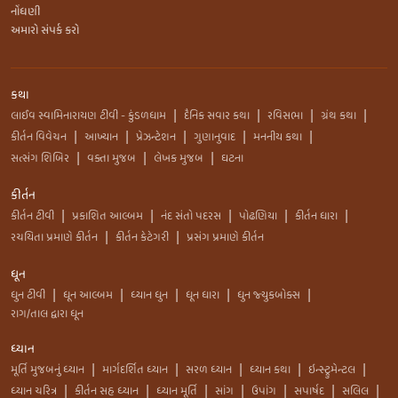
નોંધણી
અમારો સંપર્ક કરો
કથા
લાઈવ સ્વામિનારાયણ ટીવી - કુંડળધામ
દૈનિક સવાર કથા
રવિસભા
ગ્રંથ કથા
|
|
|
|
કીર્તન વિવેચન
આખ્યાન
પ્રેઝન્ટેશન
ગુણાનુવાદ
મનનીય કથા
|
|
|
|
|
સત્સંગ શિબિર
વક્તા મુજબ
લેખક મુજબ
ઘટના
|
|
|
કીર્તન
કીર્તન ટીવી
પ્રકાશિત આલ્બમ
નંદ સંતો પદરસ
પોઢણિયા
કીર્તન ધારા
|
|
|
|
|
રચયિતા પ્રમાણે કીર્તન
કીર્તન કેટેગરી
પ્રસંગ પ્રમાણે કીર્તન
|
|
ધૂન
ધુન ટીવી
ધૂન આલ્બમ
ધ્યાન ધુન
ધૂન ધારા
ધુન જ્યુકબોક્સ
|
|
|
|
|
રાગ/તાલ દ્વારા ધૂન
ધ્યાન
મૂર્તિ મુજબનું ધ્યાન
માર્ગદર્શિત ધ્યાન
સરળ ધ્યાન
ધ્યાન કથા
ઇન્સ્ટ્રુમેન્ટલ
|
|
|
|
|
ધ્યાન ચરિત્ર
કીર્તન સહ ધ્યાન
ધ્યાન મૂર્તિ
સાંગ
ઉપાંગ
સપાર્ષદ
સલિલ
|
|
|
|
|
|
|