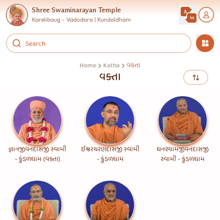
Shree Swaminarayan Temple
Karelibaug - Vadodara | Kundaldham
વક્તા
Home
Katha
વક્તા
NaN
NaN:NaN
NaN:NaN
જ્ઞાનજીવનદાસજી સ્વામી
ઈશ્વરચરણદાસજી સ્વામી
ઘનશ્યામજીવનદાસજી
- કુંડળધામ (વક્તા)
- કુંડળધામ
સ્વામી - કુંડળધામ
NaN
NaN:NaN