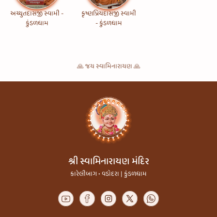
અચ્યુતદાસજી સ્વામી -
કૃષ્ણપ્રિયદાસજી સ્વામી
કુંડળધામ
- કુંડળધામ
🙏 જય સ્વામિનારાયણ 🙏
શ્રી સ્વામિનારાયણ મંદિર
કારેલીબાગ • વડોદરા | કુંડળધામ