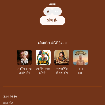
ભાષા
A
અ
લૉગ ઇન
મોબાઇલ એપ્લિકેશન્સ
સ્વામિનારાયણ
સ્વામિનારાયણ
આધ્યાત્મિક
સાંગ
સત્સંગ એપ
હરિ એપ
હિસાબ એપ
ધ્યાન
ઝડપી લિંક્સ
થાળ ભેટ