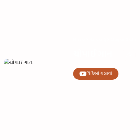
Home
Satsang
Chopai Gaan
ચોપાઈ ગાન
વિડિઓ ચલાવો