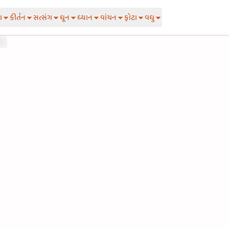
ા
કીર્તન
સત્સંગ
ધૂન
ધ્યાન
વાંચન
ફોટા
વધુ