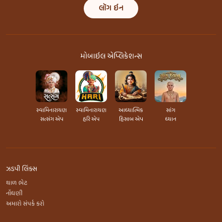
લૉગ ઇન
મોબાઇલ એપ્લિકેશન્સ
સ્વામિનારાયણ
સ્વામિનારાયણ
આધ્યાત્મિક
સાંગ
સત્સંગ એપ
હરિ એપ
હિસાબ એપ
ધ્યાન
ઝડપી લિંક્સ
થાળ ભેટ
નોંધણી
અમારો સંપર્ક કરો