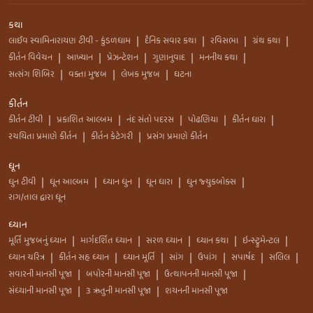
કથા
લાઈવ સ્વામિનારાયણ ટીવી - કુંડળધામ
દૈનિક સવાર કથા
રવિસભા
ગ્રંથ કથા
|
|
|
|
કીર્તન વિવેચન
આખ્યાન
પ્રેઝન્ટેશન
ગુણાનુવાદ
મનનીય કથા
|
|
|
|
|
સત્સંગ શિબિર
વક્તા મુજબ
લેખક મુજબ
ઘટના
|
|
|
કીર્તન
કીર્તન ટીવી
પ્રકાશિત આલ્બમ
નંદ સંતો પદરસ
પોઢણિયા
કીર્તન ધારા
|
|
|
|
|
રચયિતા પ્રમાણે કીર્તન
કીર્તન કેટેગરી
પ્રસંગ પ્રમાણે કીર્તન
|
|
ધૂન
ધુન ટીવી
ધૂન આલ્બમ
ધ્યાન ધુન
ધૂન ધારા
ધુન જ્યુકબોક્સ
|
|
|
|
|
રાગ/તાલ દ્વારા ધૂન
ધ્યાન
મૂર્તિ મુજબનું ધ્યાન
માર્ગદર્શિત ધ્યાન
સરળ ધ્યાન
ધ્યાન કથા
ઇન્સ્ટ્રુમેન્ટલ
|
|
|
|
|
ધ્યાન ચરિત્ર
કીર્તન સહ ધ્યાન
ધ્યાન મૂર્તિ
સાંગ
ઉપાંગ
સપાર્ષદ
સલિલ
|
|
|
|
|
|
|
સવારની માનસી પૂજા
બપોરની માનસી પૂજા
ઉત્થાપનની માનસી પૂજા
|
|
|
સંધ્યાની માનસી પૂજા
3 ઋતુની માનસી પૂજા
શયનની માનસી પૂજા
|
|