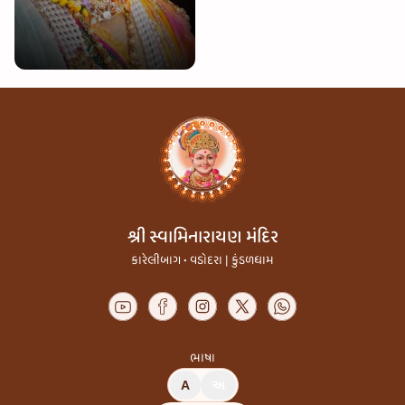
શ્રી સ્વામિનારાયણ મંદિર
કારેલીબાગ • વડોદરા | કુંડળધામ
ભાષા
A
અ