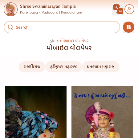
Shree Swaminarayan Temple
Karelibaug - Vadodara | Kundaldham
મોબાઇલ વોલપેપર
હોમ
મોબાઇલ વોલપેપર
રાજાધિરાજ
હરિકૃષ્ણ મહારાજ
ઘનશ્યામ મહારાજ