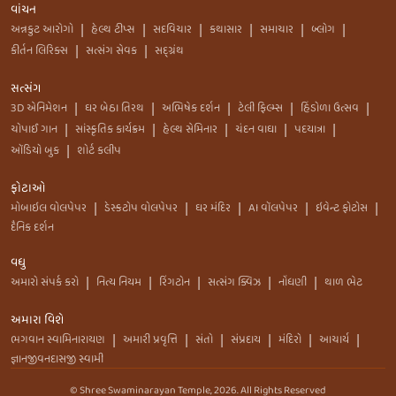
વાંચન
અન્નકુટ આરોગો
હેલ્થ ટીપ્સ
સદવિચાર
કથાસાર
સમાચાર
બ્લોગ
|
|
|
|
|
|
કીર્તન લિરિક્સ
સત્સંગ સેવક
સદ્ગ્રંથ
|
|
સત્સંગ
3D એનિમેશન
ઘર બેઠા તિરથ
અભિષેક દર્શન
ટેલી ફિલ્મ્સ
હિંડોળા ઉત્સવ
|
|
|
|
|
ચોપાઈ ગાન
સાંસ્કૃતિક કાર્યક્રમ
હેલ્થ સેમિનાર
ચંદન વાઘા
પદયાત્રા
|
|
|
|
|
ઑડિયો બુક
શોર્ટ કલીપ
|
ફોટાઓ
મોબાઇલ વોલપેપર
ડેસ્કટોપ વોલપેપર
ઘર મંદિર
AI વૉલપેપર
ઇવેન્ટ ફોટોસ
|
|
|
|
|
દૈનિક દર્શન
વધુ
અમારો સંપર્ક કરો
નિત્ય નિયમ
રિંગટોન
સત્સંગ ક્વિઝ
નોંધણી
થાળ ભેટ
|
|
|
|
|
અમારા વિશે
ભગવાન સ્વામિનારાયણ
અમારી પ્રવૃત્તિ
સંતો
સંપ્રદાય
મંદિરો
આચાર્ય
|
|
|
|
|
|
જ્ઞાનજીવનદાસજી સ્વામી
© Shree Swaminarayan Temple,
2026
. All Rights Reserved