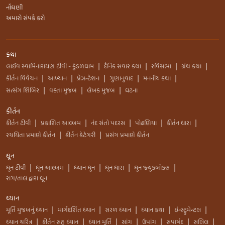
નોંધણી
અમારો સંપર્ક કરો
કથા
લાઈવ સ્વામિનારાયણ ટીવી - કુંડળધામ
દૈનિક સવાર કથા
રવિસભા
ગ્રંથ કથા
|
|
|
|
કીર્તન વિવેચન
આખ્યાન
પ્રેઝન્ટેશન
ગુણાનુવાદ
મનનીય કથા
|
|
|
|
|
સત્સંગ શિબિર
વક્તા મુજબ
લેખક મુજબ
ઘટના
|
|
|
કીર્તન
કીર્તન ટીવી
પ્રકાશિત આલ્બમ
નંદ સંતો પદરસ
પોઢણિયા
કીર્તન ધારા
|
|
|
|
|
રચયિતા પ્રમાણે કીર્તન
કીર્તન કેટેગરી
પ્રસંગ પ્રમાણે કીર્તન
|
|
ધૂન
ધુન ટીવી
ધૂન આલ્બમ
ધ્યાન ધુન
ધૂન ધારા
ધુન જ્યુકબોક્સ
|
|
|
|
|
રાગ/તાલ દ્વારા ધૂન
ધ્યાન
મૂર્તિ મુજબનું ધ્યાન
માર્ગદર્શિત ધ્યાન
સરળ ધ્યાન
ધ્યાન કથા
ઇન્સ્ટ્રુમેન્ટલ
|
|
|
|
|
ધ્યાન ચરિત્ર
કીર્તન સહ ધ્યાન
ધ્યાન મૂર્તિ
સાંગ
ઉપાંગ
સપાર્ષદ
સલિલ
|
|
|
|
|
|
|