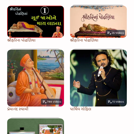
26
Videos
શ્રીહરિના પોઢણિયા
શ્રીહરિના પોઢણિયા
788
Videos
15
Videos
પ્રેમાનંદ સ્વામી
પાર્થિવ ગોહિલ