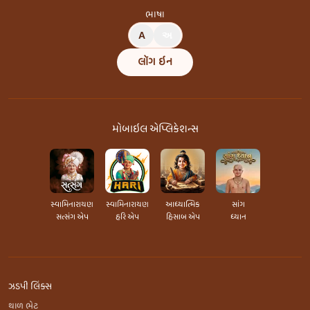
ભાષા
A
અ
લૉગ ઇન
મોબાઇલ એપ્લિકેશન્સ
સ્વામિનારાયણ
સ્વામિનારાયણ
આધ્યાત્મિક
સાંગ
સત્સંગ એપ
હરિ એપ
હિસાબ એપ
ધ્યાન
ઝડપી લિંક્સ
થાળ ભેટ