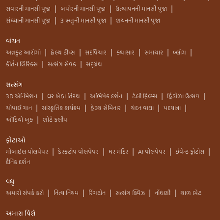
સવારની માનસી પૂજા
બપોરની માનસી પૂજા
ઉત્થાપનની માનસી પૂજા
|
|
|
સંધ્યાની માનસી પૂજા
3 ઋતુની માનસી પૂજા
શયનની માનસી પૂજા
|
|
વાંચન
અન્નકુટ આરોગો
હેલ્થ ટીપ્સ
સદવિચાર
કથાસાર
સમાચાર
બ્લોગ
|
|
|
|
|
|
કીર્તન લિરિક્સ
સત્સંગ સેવક
સદ્ગ્રંથ
|
|
સત્સંગ
3D એનિમેશન
ઘર બેઠા તિરથ
અભિષેક દર્શન
ટેલી ફિલ્મ્સ
હિંડોળા ઉત્સવ
|
|
|
|
|
ચોપાઈ ગાન
સાંસ્કૃતિક કાર્યક્રમ
હેલ્થ સેમિનાર
ચંદન વાઘા
પદયાત્રા
|
|
|
|
|
ઑડિયો બુક
શોર્ટ કલીપ
|
ફોટાઓ
મોબાઇલ વોલપેપર
ડેસ્કટોપ વોલપેપર
ઘર મંદિર
AI વૉલપેપર
ઇવેન્ટ ફોટોસ
|
|
|
|
|
દૈનિક દર્શન
વધુ
અમારો સંપર્ક કરો
નિત્ય નિયમ
રિંગટોન
સત્સંગ ક્વિઝ
નોંધણી
થાળ ભેટ
|
|
|
|
|
અમારા વિશે