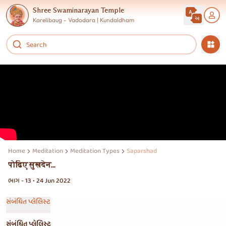
Shree Swaminarayan Temple
Karelibaug - Vadodara | Kundaldham
Home
Meditation
Meditation Types
Saparshad
पोढिए सुखदेन...
ભાગ - 13 • 24 Jun 2022
સંબંધિત પ્લેલિસ્ટ
સંબંધિત પ્લેલિસ્ટ