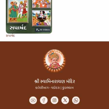
36
Videos
સપાર્ષદ
શ્રી સ્વામિનારાયણ મંદિર
કારેલીબાગ • વડોદરા | કુંડળધામ