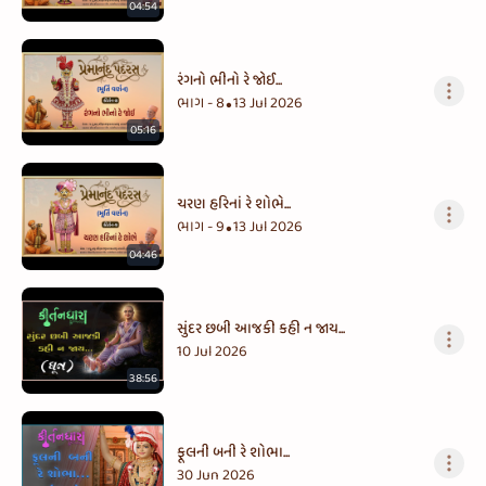
04:54
રંગનો ભીનો રે જોઈ...
ભાગ - 8
13 Jul 2026
•
05:16
ચરણ હરિનાં રે શોભે...
ભાગ - 9
13 Jul 2026
•
04:46
સુંદર છબી આજકી કહી ન જાય...
10 Jul 2026
38:56
ફૂલની બની રે શોભા...
30 Jun 2026