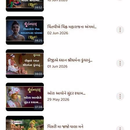
18 Jun 2026
38:52
ચિંતવીએ ચિહ્ન મહારાજના અંગમાં...
02 Jun 2026
38:25
કીજીએ ધ્યાન શ્રીધર્મના કુંવરનું....
01 Jun 2026
38:03
ઓરા આવોને સુંદર શ્યામ....
29 May 2026
07:38
વિસરી મા જાજો વાલા મને