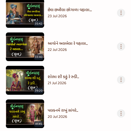
છેલ છબીલા છોગાળા વહાલા....
23 Jul 2026
35:42
આવોને અલબેલા રે વહાલા...
22 Jul 2026
33:40
શોભા શી કહું રે રુડી...
21 Jul 2026
39:20
પલકનમેં રાખું સાંવરે...
20 Jul 2026
41:45