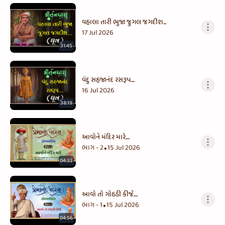
વહાલા તારી ભુજા જુગલ જગદીશ...
17 Jul 2026
31:45
વંદુ સહજાનંદ રસરૂપ....
16 Jul 2026
38:19
આવોને મંદિર મારે....
ભાગ - 2
15 Jul 2026
•
04:32
આવો તો ગોઠડી કીજે....
ભાગ - 1
15 Jul 2026
•
04:56