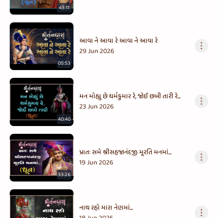
43:11
આવા ને આવા રે આવા ને આવા રે
29 Jun 2026
05:53
મન મોહ્યુ છે ધર્મકુમાર રે, જોઈ છબી તારી રે...
23 Jun 2026
40:40
પ્રાતઃ સમે શ્રીસહજાનંદજી મૂરતિ મનમાં...
19 Jun 2026
33:26
નાથ રહો મારા નેણમાં...