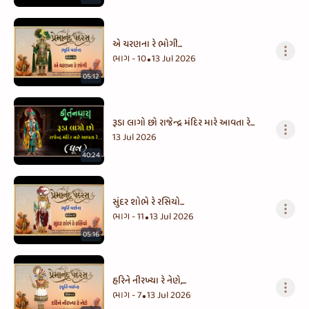
એ ચરણના રે ભોગી...
ભાગ - 10
13 Jul 2026
•
05:12
રૂડા લાગો છો રાજેન્દ્ર મંદિર મારે આવતા રે...
13 Jul 2026
40:24
સુંદર શોભે રે રસિયો...
ભાગ - 11
13 Jul 2026
•
05:16
હરિને નીરખ્યા રે નેણે,...
ભાગ - 7
13 Jul 2026
•