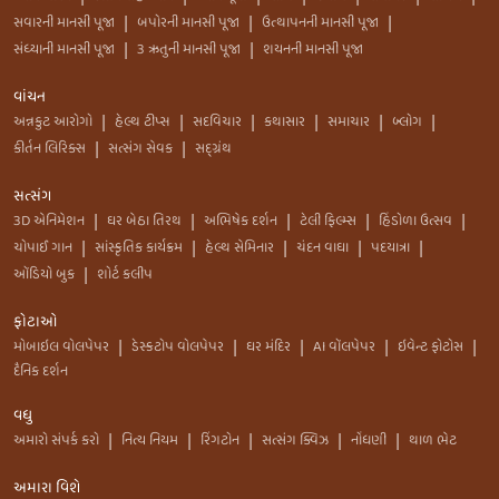
સવારની માનસી પૂજા
બપોરની માનસી પૂજા
ઉત્થાપનની માનસી પૂજા
|
|
|
સંધ્યાની માનસી પૂજા
3 ઋતુની માનસી પૂજા
શયનની માનસી પૂજા
|
|
વાંચન
અન્નકુટ આરોગો
હેલ્થ ટીપ્સ
સદવિચાર
કથાસાર
સમાચાર
બ્લોગ
|
|
|
|
|
|
કીર્તન લિરિક્સ
સત્સંગ સેવક
સદ્ગ્રંથ
|
|
સત્સંગ
3D એનિમેશન
ઘર બેઠા તિરથ
અભિષેક દર્શન
ટેલી ફિલ્મ્સ
હિંડોળા ઉત્સવ
|
|
|
|
|
ચોપાઈ ગાન
સાંસ્કૃતિક કાર્યક્રમ
હેલ્થ સેમિનાર
ચંદન વાઘા
પદયાત્રા
|
|
|
|
|
ઑડિયો બુક
શોર્ટ કલીપ
|
ફોટાઓ
મોબાઇલ વોલપેપર
ડેસ્કટોપ વોલપેપર
ઘર મંદિર
AI વૉલપેપર
ઇવેન્ટ ફોટોસ
|
|
|
|
|
દૈનિક દર્શન
વધુ
અમારો સંપર્ક કરો
નિત્ય નિયમ
રિંગટોન
સત્સંગ ક્વિઝ
નોંધણી
થાળ ભેટ
|
|
|
|
|
અમારા વિશે