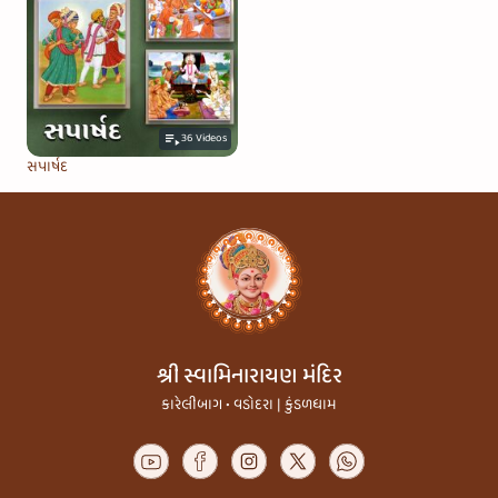
36
Videos
સપાર્ષદ
શ્રી સ્વામિનારાયણ મંદિર
કારેલીબાગ • વડોદરા | કુંડળધામ