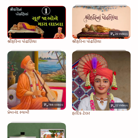
26
Videos
શ્રીહરિના પોઢણિયા
શ્રીહરિના પોઢણિયા
788
Videos
22
Videos
પ્રેમાનંદ સ્વામી
હાર્દિક ટેલર