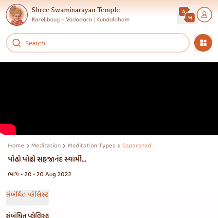
Shree Swaminarayan Temple
Karelibaug - Vadodara | Kundaldham
Home
Meditation
Meditation Types
Saparshad
પોઢો પોઢો સહજાનંદ સ્વામી...
ભાગ - 20 • 20 Aug 2022
સંબંધિત પ્લેલિસ્ટ
સંબંધિત પ્લેલિસ્ટ