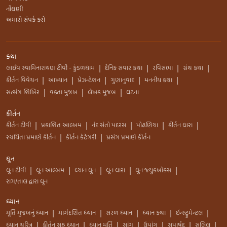
નોંધણી
અમારો સંપર્ક કરો
કથા
લાઈવ સ્વામિનારાયણ ટીવી - કુંડળધામ
દૈનિક સવાર કથા
રવિસભા
ગ્રંથ કથા
|
|
|
|
કીર્તન વિવેચન
આખ્યાન
પ્રેઝન્ટેશન
ગુણાનુવાદ
મનનીય કથા
|
|
|
|
|
સત્સંગ શિબિર
વક્તા મુજબ
લેખક મુજબ
ઘટના
|
|
|
કીર્તન
કીર્તન ટીવી
પ્રકાશિત આલ્બમ
નંદ સંતો પદરસ
પોઢણિયા
કીર્તન ધારા
|
|
|
|
|
રચયિતા પ્રમાણે કીર્તન
કીર્તન કેટેગરી
પ્રસંગ પ્રમાણે કીર્તન
|
|
ધૂન
ધુન ટીવી
ધૂન આલ્બમ
ધ્યાન ધુન
ધૂન ધારા
ધુન જ્યુકબોક્સ
|
|
|
|
|
રાગ/તાલ દ્વારા ધૂન
ધ્યાન
મૂર્તિ મુજબનું ધ્યાન
માર્ગદર્શિત ધ્યાન
સરળ ધ્યાન
ધ્યાન કથા
ઇન્સ્ટ્રુમેન્ટલ
|
|
|
|
|
ધ્યાન ચરિત્ર
કીર્તન સહ ધ્યાન
ધ્યાન મૂર્તિ
સાંગ
ઉપાંગ
સપાર્ષદ
સલિલ
|
|
|
|
|
|
|