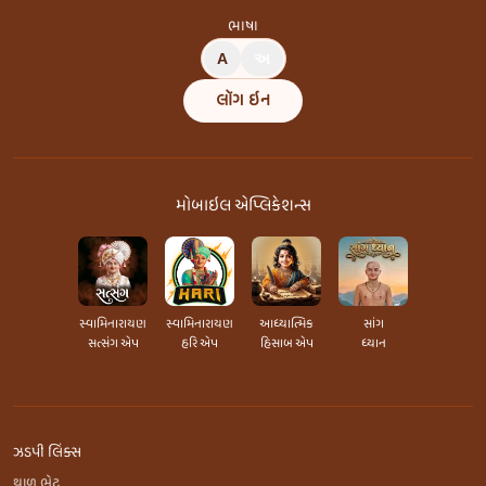
ભાષા
A
અ
લૉગ ઇન
મોબાઇલ એપ્લિકેશન્સ
સ્વામિનારાયણ
સ્વામિનારાયણ
આધ્યાત્મિક
સાંગ
સત્સંગ એપ
હરિ એપ
હિસાબ એપ
ધ્યાન
ઝડપી લિંક્સ
થાળ ભેટ