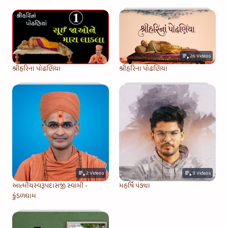
26
Videos
શ્રીહરિના પોઢણિયા
શ્રીહરિના પોઢણિયા
2
Videos
9
Videos
આત્મીયસ્વરૂપદાસજી સ્વામી -
મહર્ષિ પંડ્યા
કુંડળધામ