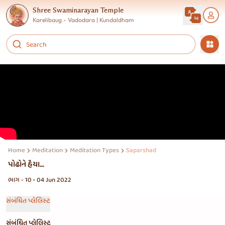
Shree Swaminarayan Temple
Karelibaug - Vadodara | Kundaldham
Home
Meditation
Meditation Types
Saparshad
પોઢોને હૈયા...
ભાગ - 10 • 04 Jun 2022
સંબંધિત પ્લેલિસ્ટ
સંબંધિત પ્લેલિસ્ટ