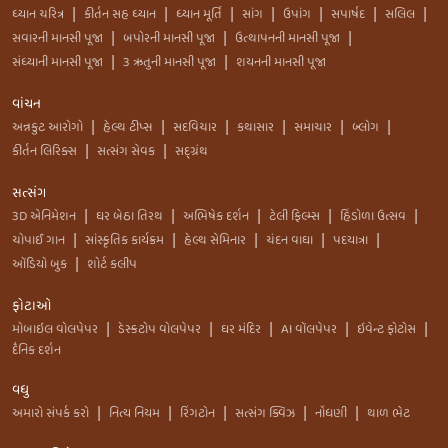
ધ્યાન ચરિત્ર
કીર્તન સહ ધ્યાન
ધ્યાન મૂર્તિ
સાંગ
ઉપાંગ
સપાર્ષદ
સલિલ
|
|
|
|
|
|
|
સવારની માનસી પૂજા
બપોરની માનસી પૂજા
ઉત્થાપનની માનસી પૂજા
|
|
|
સંધ્યાની માનસી પૂજા
3 ઋતુની માનસી પૂજા
શયનની માનસી પૂજા
|
|
વાંચન
અન્નકુટ આરોગો
હેલ્થ ટીપ્સ
સદવિચાર
કથાસાર
સમાચાર
બ્લોગ
|
|
|
|
|
|
કીર્તન લિરિક્સ
સત્સંગ સેવક
સદ્ગ્રંથ
|
|
સત્સંગ
3D એનિમેશન
ઘર બેઠા તિરથ
અભિષેક દર્શન
ટેલી ફિલ્મ્સ
હિંડોળા ઉત્સવ
|
|
|
|
|
ચોપાઈ ગાન
સાંસ્કૃતિક કાર્યક્રમ
હેલ્થ સેમિનાર
ચંદન વાઘા
પદયાત્રા
|
|
|
|
|
ઑડિયો બુક
શોર્ટ કલીપ
|
ફોટાઓ
મોબાઇલ વોલપેપર
ડેસ્કટોપ વોલપેપર
ઘર મંદિર
AI વૉલપેપર
ઇવેન્ટ ફોટોસ
|
|
|
|
|
દૈનિક દર્શન
વધુ
અમારો સંપર્ક કરો
નિત્ય નિયમ
રિંગટોન
સત્સંગ ક્વિઝ
નોંધણી
થાળ ભેટ
|
|
|
|
|