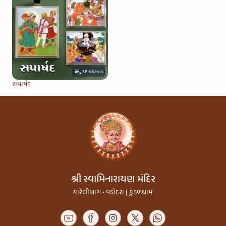
36
Videos
સપાર્ષદ
શ્રી સ્વામિનારાયણ મંદિર
કારેલીબાગ • વડોદરા | કુંડળધામ