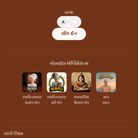
ભાષા
A
અ
લૉગ ઇન
મોબાઇલ એપ્લિકેશન્સ
સ્વામિનારાયણ
સ્વામિનારાયણ
આધ્યાત્મિક
સાંગ
સત્સંગ એપ
હરિ એપ
હિસાબ એપ
ધ્યાન
ઝડપી લિંક્સ