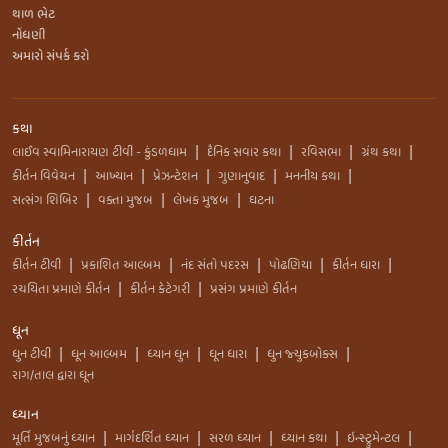
થાળ ભેટ
નોંધણી
અમારો સંપર્ક કરો
કથા
લાઈવ સ્વામિનારાયણ ટીવી - કુંડળધામ
દૈનિક સવાર કથા
રવિસભા
ગ્રંથ કથા
|
|
|
|
કીર્તન વિવેચન
આખ્યાન
પ્રેઝન્ટેશન
ગુણાનુવાદ
મનનીય કથા
|
|
|
|
|
સત્સંગ શિબિર
વક્તા મુજબ
લેખક મુજબ
ઘટના
|
|
|
કીર્તન
કીર્તન ટીવી
પ્રકાશિત આલ્બમ
નંદ સંતો પદરસ
પોઢણિયા
કીર્તન ધારા
|
|
|
|
|
રચયિતા પ્રમાણે કીર્તન
કીર્તન કેટેગરી
પ્રસંગ પ્રમાણે કીર્તન
|
|
ધૂન
ધુન ટીવી
ધૂન આલ્બમ
ધ્યાન ધુન
ધૂન ધારા
ધુન જ્યુકબોક્સ
|
|
|
|
|
રાગ/તાલ દ્વારા ધૂન
ધ્યાન
મૂર્તિ મુજબનું ધ્યાન
માર્ગદર્શિત ધ્યાન
સરળ ધ્યાન
ધ્યાન કથા
ઇન્સ્ટ્રુમેન્ટલ
|
|
|
|
|