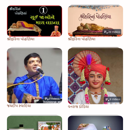
26
Videos
શ્રીહરિના પોઢણિયા
શ્રીહરિના પોઢણિયા
2
Videos
6
Videos
જયદીપ સ્વાદિયા
વનરાજ ડોડિયા