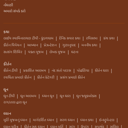
નોંધણી
અમારો સંપર્ક કરો
કથા
લાઈવ સ્વામિનારાયણ ટીવી - કુંડળધામ
દૈનિક સવાર કથા
રવિસભા
ગ્રંથ કથા
|
|
|
|
કીર્તન વિવેચન
આખ્યાન
પ્રેઝન્ટેશન
ગુણાનુવાદ
મનનીય કથા
|
|
|
|
|
સત્સંગ શિબિર
વક્તા મુજબ
લેખક મુજબ
ઘટના
|
|
|
કીર્તન
કીર્તન ટીવી
પ્રકાશિત આલ્બમ
નંદ સંતો પદરસ
પોઢણિયા
કીર્તન ધારા
|
|
|
|
|
રચયિતા પ્રમાણે કીર્તન
કીર્તન કેટેગરી
પ્રસંગ પ્રમાણે કીર્તન
|
|
ધૂન
ધુન ટીવી
ધૂન આલ્બમ
ધ્યાન ધુન
ધૂન ધારા
ધુન જ્યુકબોક્સ
|
|
|
|
|
રાગ/તાલ દ્વારા ધૂન
ધ્યાન
મૂર્તિ મુજબનું ધ્યાન
માર્ગદર્શિત ધ્યાન
સરળ ધ્યાન
ધ્યાન કથા
ઇન્સ્ટ્રુમેન્ટલ
|
|
|
|
|
ધ્યાન ચરિત્ર
કીર્તન સહ ધ્યાન
ધ્યાન મૂર્તિ
સાંગ
ઉપાંગ
સપાર્ષદ
સલિલ
|
|
|
|
|
|
|