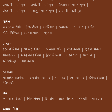
સવારની માનસી પૂજા
બપોરની માનસી પૂજા
ઉત્થાપનની માનસી પૂજા
|
|
|
સંધ્યાની માનસી પૂજા
3 ઋતુની માનસી પૂજા
શયનની માનસી પૂજા
|
|
વાંચન
અન્નકુટ આરોગો
હેલ્થ ટીપ્સ
સદવિચાર
કથાસાર
સમાચાર
બ્લોગ
|
|
|
|
|
|
કીર્તન લિરિક્સ
સત્સંગ સેવક
સદ્ગ્રંથ
|
|
સત્સંગ
3D એનિમેશન
ઘર બેઠા તિરથ
અભિષેક દર્શન
ટેલી ફિલ્મ્સ
હિંડોળા ઉત્સવ
|
|
|
|
|
ચોપાઈ ગાન
સાંસ્કૃતિક કાર્યક્રમ
હેલ્થ સેમિનાર
ચંદન વાઘા
પદયાત્રા
|
|
|
|
|
ઑડિયો બુક
શોર્ટ કલીપ
|
ફોટાઓ
મોબાઇલ વોલપેપર
ડેસ્કટોપ વોલપેપર
ઘર મંદિર
AI વૉલપેપર
ઇવેન્ટ ફોટોસ
|
|
|
|
|
દૈનિક દર્શન
વધુ
અમારો સંપર્ક કરો
નિત્ય નિયમ
રિંગટોન
સત્સંગ ક્વિઝ
નોંધણી
થાળ ભેટ
|
|
|
|
|
અમારા વિશે