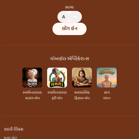
ભાષા
A
અ
લૉગ ઇન
મોબાઇલ એપ્લિકેશન્સ
સ્વામિનારાયણ
સ્વામિનારાયણ
આધ્યાત્મિક
સાંગ
સત્સંગ એપ
હરિ એપ
હિસાબ એપ
ધ્યાન
ઝડપી લિંક્સ
થાળ ભેટ