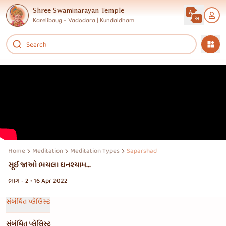
Shree Swaminarayan Temple
Karelibaug - Vadodara | Kundaldham
Home
Meditation
Meditation Types
Saparshad
સૂઈ જાઓ ભયલા ઘનશ્યામ...
ભાગ - 2 • 16 Apr 2022
સંબંધિત પ્લેલિસ્ટ
સંબંધિત પ્લેલિસ્ટ