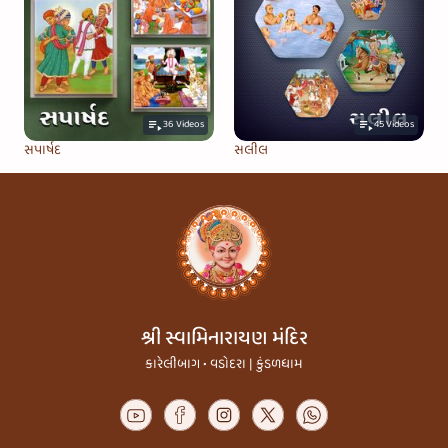
36
Videos
45
Videos
સપાર્ષદ
સલીલ
શ્રી સ્વામિનારાયણ મંદિર
કારેલીબાગ • વડોદરા | કુંડળધામ