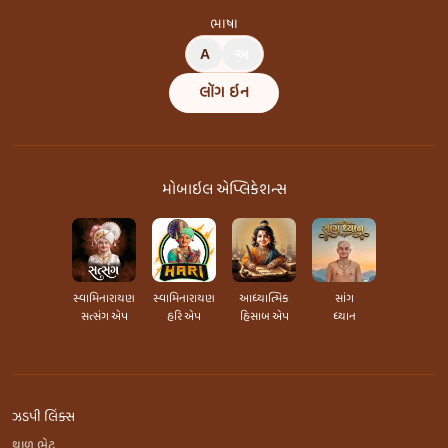
ભાષા
A
અ
લૉગ ઇન
મોબાઇલ એપ્લિકેશન્સ
સ્વામિનારાયણ
સ્વામિનારાયણ
આધ્યાત્મિક
સાંગ
સત્સંગ એપ
હરિ એપ
હિસાબ એપ
ધ્યાન
ઝડપી લિંક્સ
થાળ ભેટ