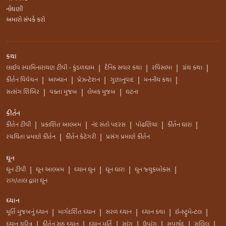
નોંધણી
અમારો સંપર્ક કરો
કથા
લાઈવ સ્વામિનારાયણ ટીવી - કુંડળધામ
દૈનિક સવાર કથા
રવિસભા
ગ્રંથ કથા
|
|
|
|
કીર્તન વિવેચન
આખ્યાન
પ્રેઝન્ટેશન
ગુણાનુવાદ
મનનીય કથા
|
|
|
|
|
સત્સંગ શિબિર
વક્તા મુજબ
લેખક મુજબ
ઘટના
|
|
|
કીર્તન
કીર્તન ટીવી
પ્રકાશિત આલ્બમ
નંદ સંતો પદરસ
પોઢણિયા
કીર્તન ધારા
|
|
|
|
|
રચયિતા પ્રમાણે કીર્તન
કીર્તન કેટેગરી
પ્રસંગ પ્રમાણે કીર્તન
|
|
ધૂન
ધુન ટીવી
ધૂન આલ્બમ
ધ્યાન ધુન
ધૂન ધારા
ધુન જ્યુકબોક્સ
|
|
|
|
|
રાગ/તાલ દ્વારા ધૂન
ધ્યાન
મૂર્તિ મુજબનું ધ્યાન
માર્ગદર્શિત ધ્યાન
સરળ ધ્યાન
ધ્યાન કથા
ઇન્સ્ટ્રુમેન્ટલ
|
|
|
|
|
ધ્યાન ચરિત્ર
કીર્તન સહ ધ્યાન
ધ્યાન મૂર્તિ
સાંગ
ઉપાંગ
સપાર્ષદ
સલિલ
|
|
|
|
|
|
|