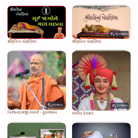
26
Videos
શ્રીહરિના પોઢણિયા
શ્રીહરિના પોઢણિયા
4
Videos
5
Videos
નિરંજનદાસજી સ્વામી - કુંડળધામ
સ્વરિત કેલકર