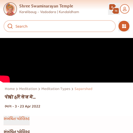
Shree Swaminarayan Temple
Karelibaug - Vadodara | Kundaldham
Home
Meditation
Meditation Types
Saparshad
पोढो હरि सेज में...
ભાગ - 3 • 23 Apr 2022
સંબંધિત પ્લેલિસ્ટ
સંબંધિત પ્લેલિસ્ટ