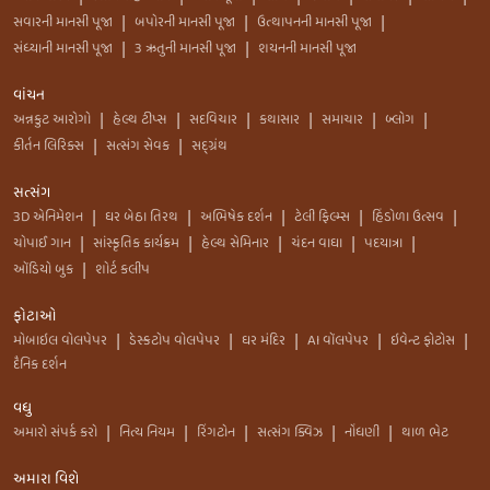
સવારની માનસી પૂજા
બપોરની માનસી પૂજા
ઉત્થાપનની માનસી પૂજા
|
|
|
સંધ્યાની માનસી પૂજા
3 ઋતુની માનસી પૂજા
શયનની માનસી પૂજા
|
|
વાંચન
અન્નકુટ આરોગો
હેલ્થ ટીપ્સ
સદવિચાર
કથાસાર
સમાચાર
બ્લોગ
|
|
|
|
|
|
કીર્તન લિરિક્સ
સત્સંગ સેવક
સદ્ગ્રંથ
|
|
સત્સંગ
3D એનિમેશન
ઘર બેઠા તિરથ
અભિષેક દર્શન
ટેલી ફિલ્મ્સ
હિંડોળા ઉત્સવ
|
|
|
|
|
ચોપાઈ ગાન
સાંસ્કૃતિક કાર્યક્રમ
હેલ્થ સેમિનાર
ચંદન વાઘા
પદયાત્રા
|
|
|
|
|
ઑડિયો બુક
શોર્ટ કલીપ
|
ફોટાઓ
મોબાઇલ વોલપેપર
ડેસ્કટોપ વોલપેપર
ઘર મંદિર
AI વૉલપેપર
ઇવેન્ટ ફોટોસ
|
|
|
|
|
દૈનિક દર્શન
વધુ
અમારો સંપર્ક કરો
નિત્ય નિયમ
રિંગટોન
સત્સંગ ક્વિઝ
નોંધણી
થાળ ભેટ
|
|
|
|
|
અમારા વિશે