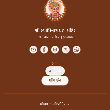
શ્રી સ્વામિનારાયણ મંદિર
કારેલીબાગ • વડોદરા | કુંડળધામ
ભાષા
A
અ
લૉગ ઇન
મોબાઇલ એપ્લિકેશન્સ