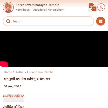
Shree Swaminarayan Temple
Karelibaug - Vadodara | Kundaldham
Home
Katha
Event
Ravi Sabha
મનમુખી યવક્રિત ઋષિનું અધ:પતન
02 Aug 2025
સંબંધિત પ્લેલિસ્ટ
સંબંધિત પ્લેલિસ્ટ