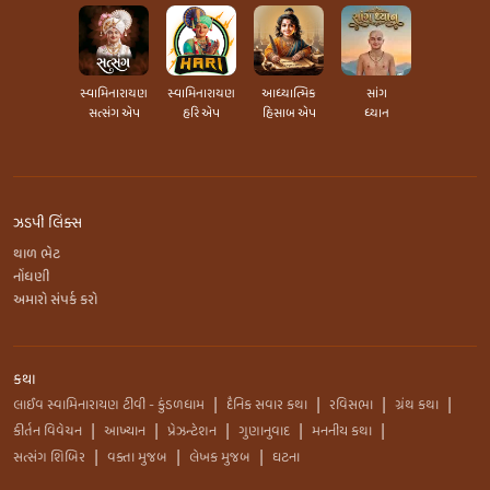
સ્વામિનારાયણ
સ્વામિનારાયણ
આધ્યાત્મિક
સાંગ
સત્સંગ એપ
હરિ એપ
હિસાબ એપ
ધ્યાન
ઝડપી લિંક્સ
થાળ ભેટ
નોંધણી
અમારો સંપર્ક કરો
કથા
લાઈવ સ્વામિનારાયણ ટીવી - કુંડળધામ
દૈનિક સવાર કથા
રવિસભા
ગ્રંથ કથા
|
|
|
|
કીર્તન વિવેચન
આખ્યાન
પ્રેઝન્ટેશન
ગુણાનુવાદ
મનનીય કથા
|
|
|
|
|
સત્સંગ શિબિર
વક્તા મુજબ
લેખક મુજબ
ઘટના
|
|
|