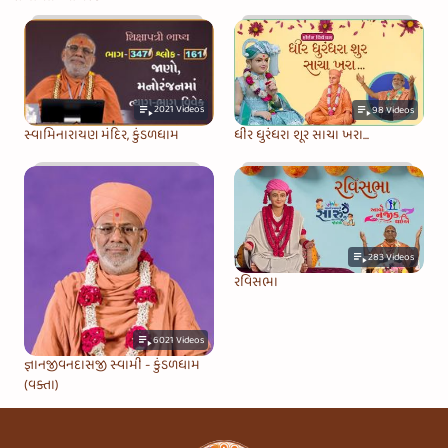
2021
Videos
98
Videos
સ્વામિનારાયણ મંદિર, કુંડળધામ
ધીર ધુરંધરા શૂર સાચા ખરા...
283
Videos
રવિસભા
6021
Videos
જ્ઞાનજીવનદાસજી સ્વામી - કુંડળધામ
(વક્તા)