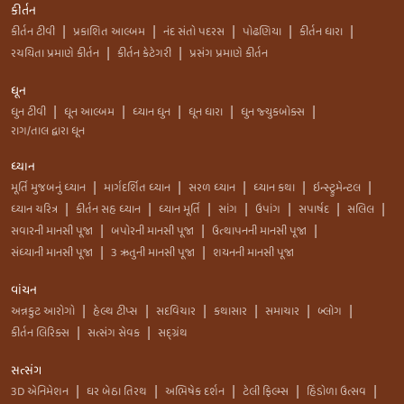
કીર્તન
કીર્તન ટીવી
પ્રકાશિત આલ્બમ
નંદ સંતો પદરસ
પોઢણિયા
કીર્તન ધારા
|
|
|
|
|
રચયિતા પ્રમાણે કીર્તન
કીર્તન કેટેગરી
પ્રસંગ પ્રમાણે કીર્તન
|
|
ધૂન
ધુન ટીવી
ધૂન આલ્બમ
ધ્યાન ધુન
ધૂન ધારા
ધુન જ્યુકબોક્સ
|
|
|
|
|
રાગ/તાલ દ્વારા ધૂન
ધ્યાન
મૂર્તિ મુજબનું ધ્યાન
માર્ગદર્શિત ધ્યાન
સરળ ધ્યાન
ધ્યાન કથા
ઇન્સ્ટ્રુમેન્ટલ
|
|
|
|
|
ધ્યાન ચરિત્ર
કીર્તન સહ ધ્યાન
ધ્યાન મૂર્તિ
સાંગ
ઉપાંગ
સપાર્ષદ
સલિલ
|
|
|
|
|
|
|
સવારની માનસી પૂજા
બપોરની માનસી પૂજા
ઉત્થાપનની માનસી પૂજા
|
|
|
સંધ્યાની માનસી પૂજા
3 ઋતુની માનસી પૂજા
શયનની માનસી પૂજા
|
|
વાંચન
અન્નકુટ આરોગો
હેલ્થ ટીપ્સ
સદવિચાર
કથાસાર
સમાચાર
બ્લોગ
|
|
|
|
|
|
કીર્તન લિરિક્સ
સત્સંગ સેવક
સદ્ગ્રંથ
|
|
સત્સંગ
3D એનિમેશન
ઘર બેઠા તિરથ
અભિષેક દર્શન
ટેલી ફિલ્મ્સ
હિંડોળા ઉત્સવ
|
|
|
|
|