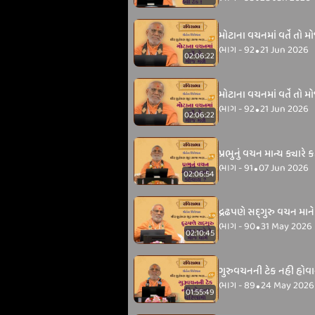
મોટાના વચનમાં વર્તે તો મ
ભાગ - 92
21 Jun 2026
•
02:06:22
મોટાના વચનમાં વર્તે તો મ
ભાગ - 92
21 Jun 2026
•
02:06:22
પ્રભુનું વચન માન્ય ક્યારે 
ભાગ - 91
07 Jun 2026
•
02:06:54
દ્રઢપણે સદ્‌ગુરુ વચન માને
ભાગ - 90
31 May 2026
•
02:10:45
ગુરુવચનની ટેક નહી હોવ
ભાગ - 89
24 May 2026
•
01:55:49