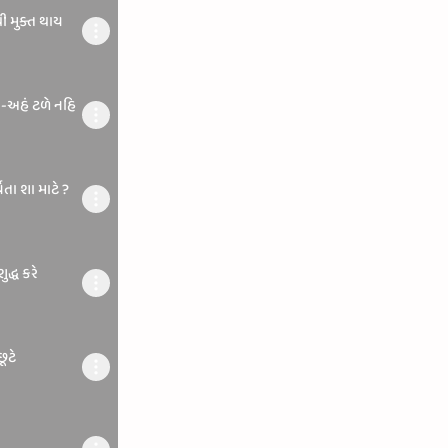
થી મુક્ત થાય
ન-અહં ટળે નહિ
યતા શા માટે ?
દ્ધ કરે
ૂટે