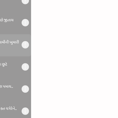
રણે જીતાય
સ્વામીની ખુમારી
ા છુટે
ુણ પમાય...
ત વગેરેને...