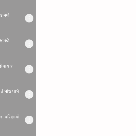
ોજ મળે
ોજ મળે
કહેવાય ?
 તે મોજ પામે
ાના પરિણામો