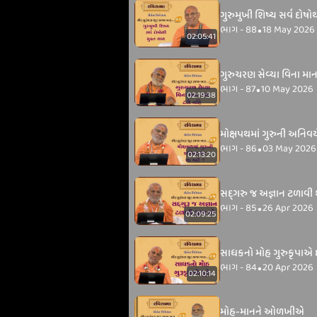
ગુરુમુખી શિષ્ય સર્વ દોષો
ભાગ - 88
18 May 2026
•
02:05:41
ગુરુચરણ સેવ્યા વિના મા
ભાગ - 87
10 May 2026
•
02:19:38
મોક્ષપથમાં ગુરુની અનિવર્
ભાગ - 86
03 May 2026
•
02:13:20
સદ્‌ગરુ જ અજ્ઞાન ટળાવી શુ
ભાગ - 85
26 Apr 2026
•
02:09:25
સાધકનો મોહ ગુરુકૃપાએ છ
ભાગ - 84
20 Apr 2026
•
02:10:14
મોહ-માનને ઓળખીએ