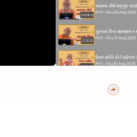
અડસઠ તીર્થ સદ્‌ગુરુ ચરણ
ભાગ - 66
30 Aug 2025
•
02:08:13
ગુરુગમ વિના ભ્રમજાળ ન મ
ભાગ - 65
23 Aug 2025
•
02:16:10
ઉત્તમ પ્રાપ્તિ કોને કહેવાય
ભાગ - 64
16 Aug 2025
•
02:01:20
સુખી થવું છે ? તો મનમુખીપ
ભાગ - 63
09 Aug 2025
•
02:14:01