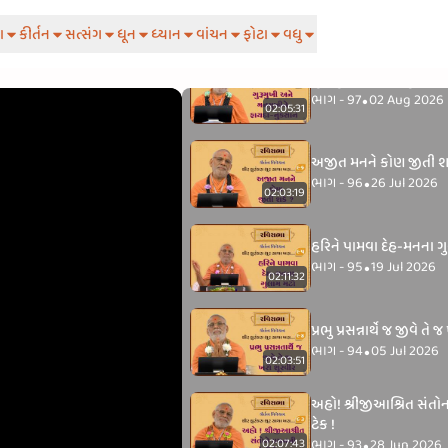
ટ્રેક
(283)
ા
કીર્તન
સત્સંગ
ધૂન
ધ્યાન
વાંચન
ફોટા
વધુ
ગુરુમુખી અને મનમુખીને 
ભાગ - 97
02 Aug 2026
•
02:05:31
અજીત મનને કોણ જીતી શ
ભાગ - 96
26 Jul 2026
•
02:03:19
હરિને પામવા દેહ-મનના ગ
ભાગ - 95
19 Jul 2026
•
02:11:32
પ્રભુ પ્રસન્નાર્થે જ જીવે તે
ભાગ - 94
05 Jul 2026
•
02:03:51
અહો! શ્રીજીઆશ્રિત સંતોન
ટેક !
ભાગ - 93
28 Jun 2026
02:07:43
•