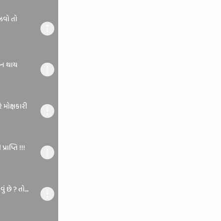
ઝવો તો
 ન થાય
 મોક્ષકારી
્રાપ્તિ !!!
 છે ? તો....