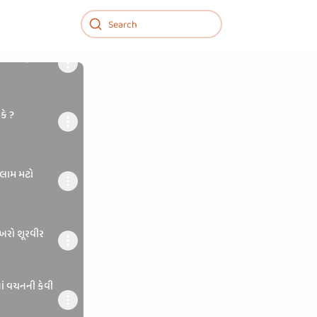
ફાયદા-નુક્સાન
કે ?
ુલામ મટો
 જ ખરો શૂરવીર
ાં વચનની કેવી