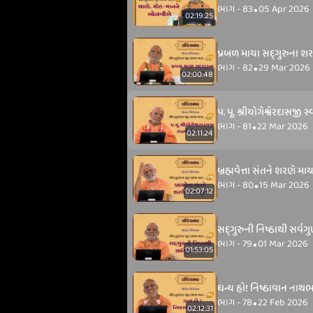
ભાગ - 83
05 Apr 2026
•
02:19:25
પ્રબળ માયા સદ્‌ગુરુના શ
ભાગ - 82
29 Mar 2026
•
02:00:48
પ. પૂ. શ્રીયોગેશ્વેરદાસજી 
ભાગ - 81
22 Mar 2026
•
02:11:24
બ્રહ્મવેત્તા સંતને શરણે માય
ભાગ - 80
15 Mar 2026
•
02:07:12
સદ્‌ગુરુની નિષ્ઠાથી સર્વગ
ભાગ - 79
01 Mar 2026
•
01:53:05
ધન્ય હો! નિષ્ઠાવાન નાથભક્
ભાગ - 78
22 Feb 2026
•
02:12:31