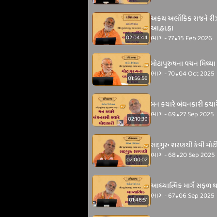
અકથ અલોંકિક રાજને રી
આ.હા.હા
ભાગ - 77
15 Feb 2026
02:04:44
•
મોટાપુરુષના વચન મિથ્યા
ભાગ - 70
04 Oct 2025
•
01:56:56
મન કયારે બંધનકારી કયારે
ભાગ - 69
27 Sep 2025
•
02:10:39
‌સદ્‌ગુરુ શરણથી કેવી મોટી પ
ભાગ - 68
20 Sep 2025
•
02:00:02
આધ્યાત્મિક માર્ગે સફળ થવું
ભાગ - 67
06 Sep 2025
•
01:48:51