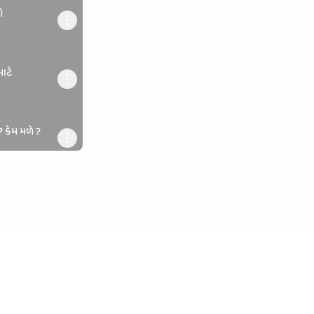
ે
ાટે
 ? કેમ મળે ?
ણું મૂકો