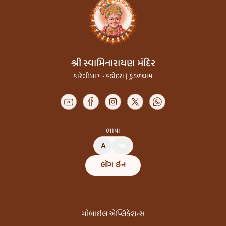
શ્રી સ્વામિનારાયણ મંદિર
કારેલીબાગ • વડોદરા | કુંડળધામ
ભાષા
A
અ
લૉગ ઇન
મોબાઇલ એપ્લિકેશન્સ