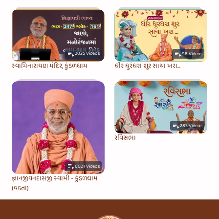
2025
Videos
98
Videos
સ્વામિનારાયણ મંદિર, કુંડળધામ
ધીર ધુરંધરા શૂર સાચા ખરા...
283
Videos
રવિસભા
6021
Videos
જ્ઞાનજીવનદાસજી સ્વામી - કુંડળધામ
(વક્તા)