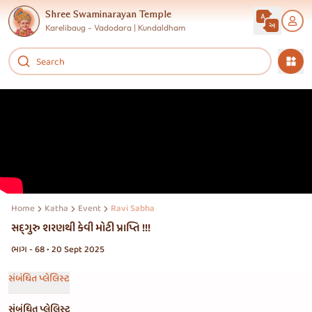
Shree Swaminarayan Temple
Karelibaug - Vadodara | Kundaldham
Home
Katha
Event
Ravi Sabha
‌સદ્‌ગુરુ શરણથી કેવી મોટી પ્રાપ્તિ !!!
ભાગ - 68 • 20 Sept 2025
સંબંધિત પ્લેલિસ્ટ
સંબંધિત પ્લેલિસ્ટ