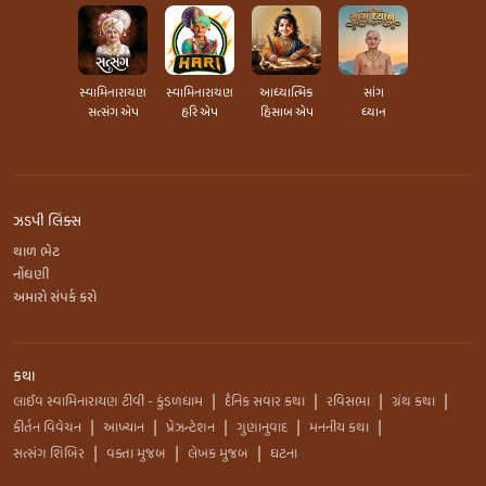
સ્વામિનારાયણ
સ્વામિનારાયણ
આધ્યાત્મિક
સાંગ
સત્સંગ એપ
હરિ એપ
હિસાબ એપ
ધ્યાન
ઝડપી લિંક્સ
થાળ ભેટ
નોંધણી
અમારો સંપર્ક કરો
કથા
લાઈવ સ્વામિનારાયણ ટીવી - કુંડળધામ
દૈનિક સવાર કથા
રવિસભા
ગ્રંથ કથા
|
|
|
|
કીર્તન વિવેચન
આખ્યાન
પ્રેઝન્ટેશન
ગુણાનુવાદ
મનનીય કથા
|
|
|
|
|
સત્સંગ શિબિર
વક્તા મુજબ
લેખક મુજબ
ઘટના
|
|
|