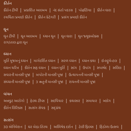
કીર્તન
કીર્તન ટીવી
પ્રકાશિત આલ્બમ
નંદ સંતો પદરસ
પોઢણિયા
કીર્તન ધારા
|
|
|
|
|
રચયિતા પ્રમાણે કીર્તન
કીર્તન કેટેગરી
પ્રસંગ પ્રમાણે કીર્તન
|
|
ધૂન
ધુન ટીવી
ધૂન આલ્બમ
ધ્યાન ધુન
ધૂન ધારા
ધુન જ્યુકબોક્સ
|
|
|
|
|
રાગ/તાલ દ્વારા ધૂન
ધ્યાન
મૂર્તિ મુજબનું ધ્યાન
માર્ગદર્શિત ધ્યાન
સરળ ધ્યાન
ધ્યાન કથા
ઇન્સ્ટ્રુમેન્ટલ
|
|
|
|
|
ધ્યાન ચરિત્ર
કીર્તન સહ ધ્યાન
ધ્યાન મૂર્તિ
સાંગ
ઉપાંગ
સપાર્ષદ
સલિલ
|
|
|
|
|
|
|
સવારની માનસી પૂજા
બપોરની માનસી પૂજા
ઉત્થાપનની માનસી પૂજા
|
|
|
સંધ્યાની માનસી પૂજા
3 ઋતુની માનસી પૂજા
શયનની માનસી પૂજા
|
|
વાંચન
અન્નકુટ આરોગો
હેલ્થ ટીપ્સ
સદવિચાર
કથાસાર
સમાચાર
બ્લોગ
|
|
|
|
|
|
કીર્તન લિરિક્સ
સત્સંગ સેવક
સદ્ગ્રંથ
|
|
સત્સંગ
3D એનિમેશન
ઘર બેઠા તિરથ
અભિષેક દર્શન
ટેલી ફિલ્મ્સ
હિંડોળા ઉત્સવ
|
|
|
|
|