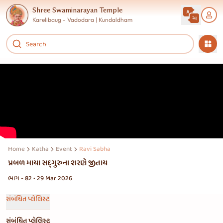
Shree Swaminarayan Temple
Karelibaug - Vadodara | Kundaldham
Home
Katha
Event
Ravi Sabha
પ્રબળ માયા સદ્‌ગુરુના શરણે જીતાય
ભાગ - 82 • 29 Mar 2026
સંબંધિત પ્લેલિસ્ટ
સંબંધિત પ્લેલિસ્ટ