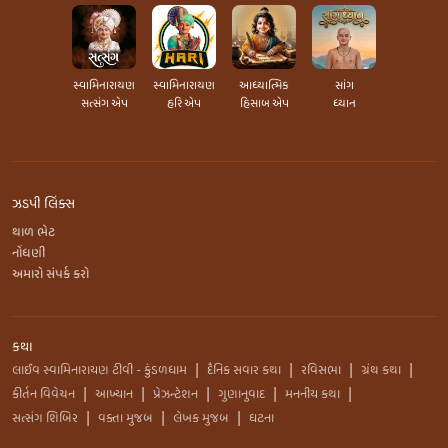
સ્વામિનારાયણ
સ્વામિનારાયણ
આધ્યાત્મિક
સાંગ
સત્સંગ એપ
હરિ એપ
હિસાબ એપ
ધ્યાન
ઝડપી લિંક્સ
થાળ ભેટ
નોંધણી
અમારો સંપર્ક કરો
કથા
લાઈવ સ્વામિનારાયણ ટીવી - કુંડળધામ
દૈનિક સવાર કથા
રવિસભા
ગ્રંથ કથા
|
|
|
|
કીર્તન વિવેચન
આખ્યાન
પ્રેઝન્ટેશન
ગુણાનુવાદ
મનનીય કથા
|
|
|
|
|
સત્સંગ શિબિર
વક્તા મુજબ
લેખક મુજબ
ઘટના
|
|
|