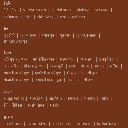
કીર્તન
કીર્તન ટીવી
પ્રકાશિત આલ્બમ
નંદ સંતો પદરસ
પોઢણિયા
કીર્તન ધારા
|
|
|
|
|
રચયિતા પ્રમાણે કીર્તન
કીર્તન કેટેગરી
પ્રસંગ પ્રમાણે કીર્તન
|
|
ધૂન
ધુન ટીવી
ધૂન આલ્બમ
ધ્યાન ધુન
ધૂન ધારા
ધુન જ્યુકબોક્સ
|
|
|
|
|
રાગ/તાલ દ્વારા ધૂન
ધ્યાન
મૂર્તિ મુજબનું ધ્યાન
માર્ગદર્શિત ધ્યાન
સરળ ધ્યાન
ધ્યાન કથા
ઇન્સ્ટ્રુમેન્ટલ
|
|
|
|
|
ધ્યાન ચરિત્ર
કીર્તન સહ ધ્યાન
ધ્યાન મૂર્તિ
સાંગ
ઉપાંગ
સપાર્ષદ
સલિલ
|
|
|
|
|
|
|
સવારની માનસી પૂજા
બપોરની માનસી પૂજા
ઉત્થાપનની માનસી પૂજા
|
|
|
સંધ્યાની માનસી પૂજા
3 ઋતુની માનસી પૂજા
શયનની માનસી પૂજા
|
|
વાંચન
અન્નકુટ આરોગો
હેલ્થ ટીપ્સ
સદવિચાર
કથાસાર
સમાચાર
બ્લોગ
|
|
|
|
|
|
કીર્તન લિરિક્સ
સત્સંગ સેવક
સદ્ગ્રંથ
|
|
સત્સંગ
3D એનિમેશન
ઘર બેઠા તિરથ
અભિષેક દર્શન
ટેલી ફિલ્મ્સ
હિંડોળા ઉત્સવ
|
|
|
|
|