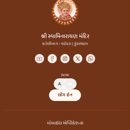
શ્રી સ્વામિનારાયણ મંદિર
કારેલીબાગ • વડોદરા | કુંડળધામ
ભાષા
A
અ
લૉગ ઇન
મોબાઇલ એપ્લિકેશન્સ