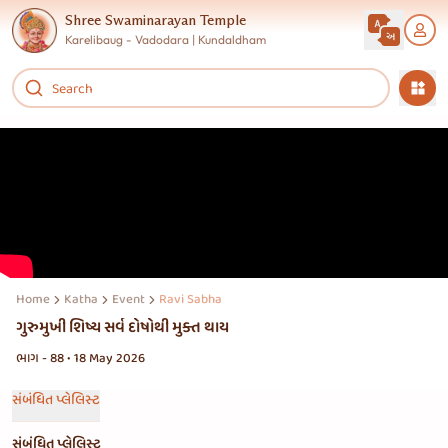
Shree Swaminarayan Temple
Karelibaug - Vadodara | Kundaldham
Home
Katha
Event
Ravi Sabha
ગુરુમુખી શિષ્ય સર્વ દોષોથી મુક્ત થાય
ભાગ - 88 • 18 May 2026
સંબંધિત પ્લેલિસ્ટ
સંબંધિત પ્લેલિસ્ટ