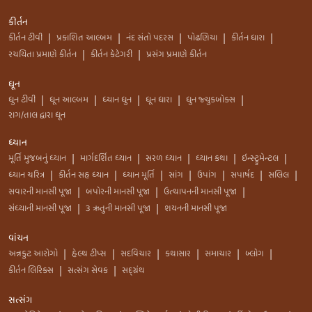
કીર્તન
કીર્તન ટીવી
પ્રકાશિત આલ્બમ
નંદ સંતો પદરસ
પોઢણિયા
કીર્તન ધારા
|
|
|
|
|
રચયિતા પ્રમાણે કીર્તન
કીર્તન કેટેગરી
પ્રસંગ પ્રમાણે કીર્તન
|
|
ધૂન
ધુન ટીવી
ધૂન આલ્બમ
ધ્યાન ધુન
ધૂન ધારા
ધુન જ્યુકબોક્સ
|
|
|
|
|
રાગ/તાલ દ્વારા ધૂન
ધ્યાન
મૂર્તિ મુજબનું ધ્યાન
માર્ગદર્શિત ધ્યાન
સરળ ધ્યાન
ધ્યાન કથા
ઇન્સ્ટ્રુમેન્ટલ
|
|
|
|
|
ધ્યાન ચરિત્ર
કીર્તન સહ ધ્યાન
ધ્યાન મૂર્તિ
સાંગ
ઉપાંગ
સપાર્ષદ
સલિલ
|
|
|
|
|
|
|
સવારની માનસી પૂજા
બપોરની માનસી પૂજા
ઉત્થાપનની માનસી પૂજા
|
|
|
સંધ્યાની માનસી પૂજા
3 ઋતુની માનસી પૂજા
શયનની માનસી પૂજા
|
|
વાંચન
અન્નકુટ આરોગો
હેલ્થ ટીપ્સ
સદવિચાર
કથાસાર
સમાચાર
બ્લોગ
|
|
|
|
|
|
કીર્તન લિરિક્સ
સત્સંગ સેવક
સદ્ગ્રંથ
|
|
સત્સંગ