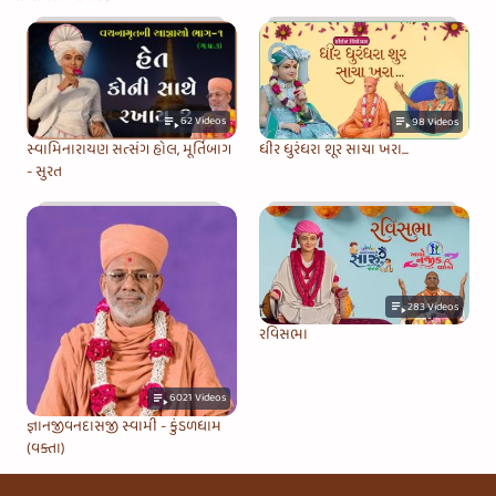
62
Videos
98
Videos
સ્વામિનારાયણ સત્સંગ હોલ, મૂર્તિબાગ
ધીર ધુરંધરા શૂર સાચા ખરા...
- સુરત
283
Videos
રવિસભા
6021
Videos
જ્ઞાનજીવનદાસજી સ્વામી - કુંડળધામ
(વક્તા)