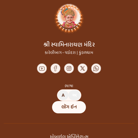
શ્રી સ્વામિનારાયણ મંદિર
કારેલીબાગ • વડોદરા | કુંડળધામ
ભાષા
A
અ
લૉગ ઇન
મોબાઇલ એપ્લિકેશન્સ