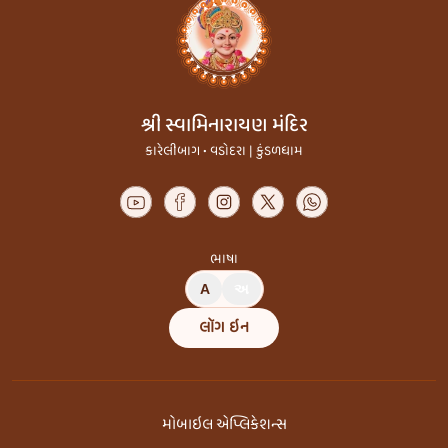
શ્રી સ્વામિનારાયણ મંદિર
કારેલીબાગ • વડોદરા | કુંડળધામ
ભાષા
A
અ
લૉગ ઇન
મોબાઇલ એપ્લિકેશન્સ