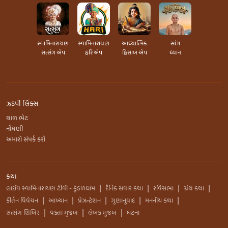
સ્વામિનારાયણ
સ્વામિનારાયણ
આધ્યાત્મિક
સાંગ
સત્સંગ એપ
હરિ એપ
હિસાબ એપ
ધ્યાન
ઝડપી લિંક્સ
થાળ ભેટ
નોંધણી
અમારો સંપર્ક કરો
કથા
લાઈવ સ્વામિનારાયણ ટીવી - કુંડળધામ
દૈનિક સવાર કથા
રવિસભા
ગ્રંથ કથા
|
|
|
|
કીર્તન વિવેચન
આખ્યાન
પ્રેઝન્ટેશન
ગુણાનુવાદ
મનનીય કથા
|
|
|
|
|
સત્સંગ શિબિર
વક્તા મુજબ
લેખક મુજબ
ઘટના
|
|
|