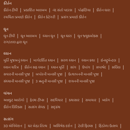
કીર્તન
કીર્તન ટીવી
પ્રકાશિત આલ્બમ
નંદ સંતો પદરસ
પોઢણિયા
કીર્તન ધારા
|
|
|
|
|
રચયિતા પ્રમાણે કીર્તન
કીર્તન કેટેગરી
પ્રસંગ પ્રમાણે કીર્તન
|
|
ધૂન
ધુન ટીવી
ધૂન આલ્બમ
ધ્યાન ધુન
ધૂન ધારા
ધુન જ્યુકબોક્સ
|
|
|
|
|
રાગ/તાલ દ્વારા ધૂન
ધ્યાન
મૂર્તિ મુજબનું ધ્યાન
માર્ગદર્શિત ધ્યાન
સરળ ધ્યાન
ધ્યાન કથા
ઇન્સ્ટ્રુમેન્ટલ
|
|
|
|
|
ધ્યાન ચરિત્ર
કીર્તન સહ ધ્યાન
ધ્યાન મૂર્તિ
સાંગ
ઉપાંગ
સપાર્ષદ
સલિલ
|
|
|
|
|
|
|
સવારની માનસી પૂજા
બપોરની માનસી પૂજા
ઉત્થાપનની માનસી પૂજા
|
|
|
સંધ્યાની માનસી પૂજા
3 ઋતુની માનસી પૂજા
શયનની માનસી પૂજા
|
|
વાંચન
અન્નકુટ આરોગો
હેલ્થ ટીપ્સ
સદવિચાર
કથાસાર
સમાચાર
બ્લોગ
|
|
|
|
|
|
કીર્તન લિરિક્સ
સત્સંગ સેવક
સદ્ગ્રંથ
|
|
સત્સંગ
3D એનિમેશન
ઘર બેઠા તિરથ
અભિષેક દર્શન
ટેલી ફિલ્મ્સ
હિંડોળા ઉત્સવ
|
|
|
|
|