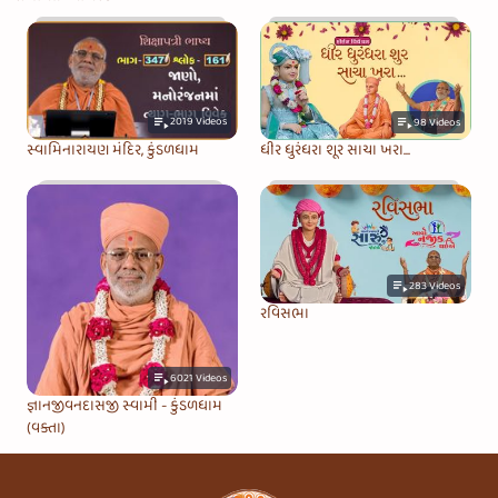
2019
Videos
98
Videos
સ્વામિનારાયણ મંદિર, કુંડળધામ
ધીર ધુરંધરા શૂર સાચા ખરા...
283
Videos
રવિસભા
6021
Videos
જ્ઞાનજીવનદાસજી સ્વામી - કુંડળધામ
(વક્તા)