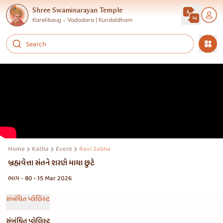
Shree Swaminarayan Temple
Karelibaug - Vadodara | Kundaldham
Home
Katha
Event
Ravi Sabha
બ્રહ્મવેત્તા સંતને શરણે માયા છુટે
ભાગ - 80 • 15 Mar 2026
સંબંધિત પ્લેલિસ્ટ
સંબંધિત પ્લેલિસ્ટ