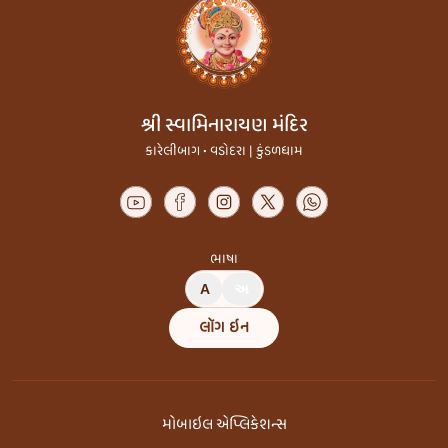
શ્રી સ્વામિનારાયણ મંદિર
કારેલીબાગ • વડોદરા | કુંડળધામ
ભાષા
A
અ
લૉગ ઇન
મોબાઇલ એપ્લિકેશન્સ