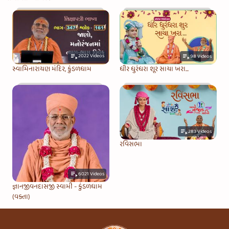
2022
Videos
98
Videos
સ્વામિનારાયણ મંદિર, કુંડળધામ
ધીર ધુરંધરા શૂર સાચા ખરા...
283
Videos
રવિસભા
6021
Videos
જ્ઞાનજીવનદાસજી સ્વામી - કુંડળધામ
(વક્તા)