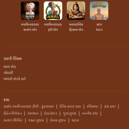
સ્વામિનારાયણ
સ્વામિનારાયણ
આધ્યાત્મિક
સાંગ
સત્સંગ એપ
હરિ એપ
હિસાબ એપ
ધ્યાન
ઝડપી લિંક્સ
થાળ ભેટ
નોંધણી
અમારો સંપર્ક કરો
કથા
લાઈવ સ્વામિનારાયણ ટીવી - કુંડળધામ
દૈનિક સવાર કથા
રવિસભા
ગ્રંથ કથા
|
|
|
|
કીર્તન વિવેચન
આખ્યાન
પ્રેઝન્ટેશન
ગુણાનુવાદ
મનનીય કથા
|
|
|
|
|
સત્સંગ શિબિર
વક્તા મુજબ
લેખક મુજબ
ઘટના
|
|
|