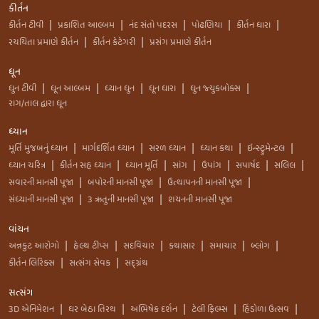
કીર્તન
કીર્તન ટીવી
પ્રકાશિત આલ્બમ
નંદ સંતો પદરસ
પોઢણિયા
કીર્તન ધારા
|
|
|
|
|
રચયિતા પ્રમાણે કીર્તન
કીર્તન કેટેગરી
પ્રસંગ પ્રમાણે કીર્તન
|
|
ધૂન
ધુન ટીવી
ધૂન આલ્બમ
ધ્યાન ધુન
ધૂન ધારા
ધુન જ્યુકબોક્સ
|
|
|
|
|
રાગ/તાલ દ્વારા ધૂન
ધ્યાન
મૂર્તિ મુજબનું ધ્યાન
માર્ગદર્શિત ધ્યાન
સરળ ધ્યાન
ધ્યાન કથા
ઇન્સ્ટ્રુમેન્ટલ
|
|
|
|
|
ધ્યાન ચરિત્ર
કીર્તન સહ ધ્યાન
ધ્યાન મૂર્તિ
સાંગ
ઉપાંગ
સપાર્ષદ
સલિલ
|
|
|
|
|
|
|
સવારની માનસી પૂજા
બપોરની માનસી પૂજા
ઉત્થાપનની માનસી પૂજા
|
|
|
સંધ્યાની માનસી પૂજા
3 ઋતુની માનસી પૂજા
શયનની માનસી પૂજા
|
|
વાંચન
અન્નકુટ આરોગો
હેલ્થ ટીપ્સ
સદવિચાર
કથાસાર
સમાચાર
બ્લોગ
|
|
|
|
|
|
કીર્તન લિરિક્સ
સત્સંગ સેવક
સદ્ગ્રંથ
|
|
સત્સંગ
3D એનિમેશન
ઘર બેઠા તિરથ
અભિષેક દર્શન
ટેલી ફિલ્મ્સ
હિંડોળા ઉત્સવ
|
|
|
|
|