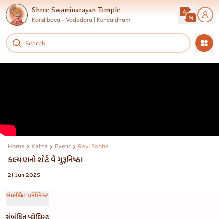
Shree Swaminarayan Temple
Karelibaug - Vadodara | Kundaldham
Home
Katha
Event
Ravi Sabha
કલ્યાણનો શોર્ટ વે ગુરૂનિષ્ઠા
21 Jun 2025
સંબંધિત પ્લેલિસ્ટ
સંબંધિત પ્લેલિસ્ટ