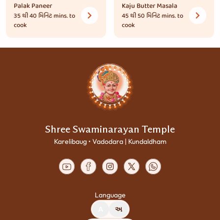
Palak Paneer
Kaju Butter Masala
35 થી 40 મિનિટ
mins. to
45 થી 50 મિનિટ
mins. to
cook
cook
Shree Swaminarayan Temple
Karelibaug • Vadodara | Kundaldham
Language
A
અ