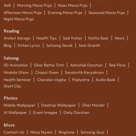
|
|
|
Salil
Morning Mansi Puja
Noon Mansi Puja
|
|
|
Afternoon Mansi Puja
Evening Mansi Puja
Seasonal Mansi Puja
Night Mansi Puja
Reading
|
|
|
|
|
Annkut Aarogo
Health Tips
Sad Vichar
Katha Saar
News
|
|
|
Blog
Kirtan Lyrics
Satsang Sevak
Sad-Granth
Satsang
|
|
|
|
3D Animation
Ghar Betha Tirth
Abhishek Darshan
Tele Films
|
|
|
Hindola Utsav
Chopai Gaan
Sanskrutik Karyakram
|
|
|
|
Health Seminar
Chandan Vagha
Padyatra
Audio Book
Short Clip
Photos
|
|
|
Mobile Wallpaper
Desktop Wallpaper
Ghar Mandir
|
|
AI Wallpaper
Event Images
Daily Darshan
More
|
|
|
|
Contact-Us
Nitya Niyam
Ringtone
Satsang Quiz