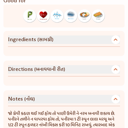
Good for
(સામગ્રી)
Ingredients
(બનાવવાની રીત)
Directions
(નોંધ)
Notes
જો ગ્રેવી કઠણ થઈ ગઈ હોય તો પાણી ઉમેરી ને નરમ બનાવી શકાય છે.
પનીરને તળીને ન વાપરવા હોય તો, પનીરમા 1 ટી સ્પૂન લાલ મરચૂ અને
1/2 ટી સ્પૂન હળદર નાંખી મિક્સ કરી 10 મિનિટ રાખવું. ત્યારબાદ એક