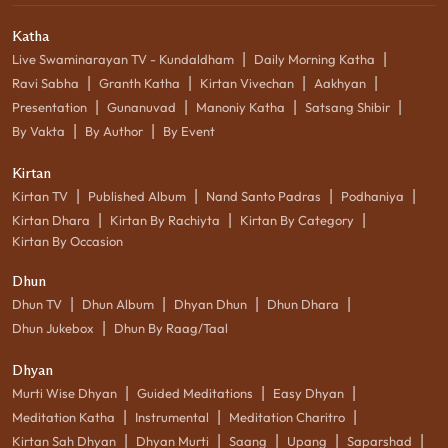
Katha
|
|
Live Swaminarayan TV - Kundaldham
Daily Morning Katha
|
|
|
|
Ravi Sabha
Granth Katha
Kirtan Vivechan
Aakhyan
|
|
|
|
Presentation
Gunanuvad
Manoniy Katha
Satsang Shibir
|
|
By Vakta
By Author
By Event
Kirtan
|
|
|
|
Kirtan TV
Published Album
Nand Santo Padras
Podhaniya
|
|
|
Kirtan Dhara
Kirtan By Rachiyta
Kirtan By Category
Kirtan By Occasion
Dhun
|
|
|
|
Dhun TV
Dhun Album
Dhyan Dhun
Dhun Dhara
|
Dhun Jukebox
Dhun By Raag/Taal
Dhyan
|
|
|
Murti Wise Dhyan
Guided Meditations
Easy Dhyan
|
|
|
Meditation Katha
Instrumental
Meditation Charitro
|
|
|
|
|
Kirtan Sah Dhyan
Dhyan Murti
Saang
Upang
Saparshad