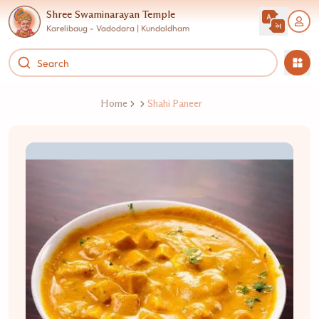
Shree Swaminarayan Temple
Karelibaug - Vadodara | Kundaldham
Home
Shahi Paneer