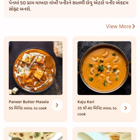
પેનમાં 50 ગ્રામ માખણ નાંખી પનીરને સાતળી લેવુ એટલે પનીર એકદમ
સોફ્ટ બનશે.
View More
Paneer Butter Masala
Kaju Kari
55 મિનિટ
mins. to cook
35 થી 40 મિનિટ
mins. to
cook