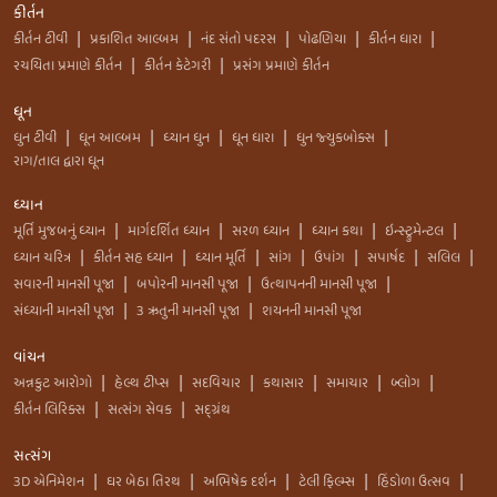
કીર્તન
કીર્તન ટીવી
પ્રકાશિત આલ્બમ
નંદ સંતો પદરસ
પોઢણિયા
કીર્તન ધારા
|
|
|
|
|
રચયિતા પ્રમાણે કીર્તન
કીર્તન કેટેગરી
પ્રસંગ પ્રમાણે કીર્તન
|
|
ધૂન
ધુન ટીવી
ધૂન આલ્બમ
ધ્યાન ધુન
ધૂન ધારા
ધુન જ્યુકબોક્સ
|
|
|
|
|
રાગ/તાલ દ્વારા ધૂન
ધ્યાન
મૂર્તિ મુજબનું ધ્યાન
માર્ગદર્શિત ધ્યાન
સરળ ધ્યાન
ધ્યાન કથા
ઇન્સ્ટ્રુમેન્ટલ
|
|
|
|
|
ધ્યાન ચરિત્ર
કીર્તન સહ ધ્યાન
ધ્યાન મૂર્તિ
સાંગ
ઉપાંગ
સપાર્ષદ
સલિલ
|
|
|
|
|
|
|
સવારની માનસી પૂજા
બપોરની માનસી પૂજા
ઉત્થાપનની માનસી પૂજા
|
|
|
સંધ્યાની માનસી પૂજા
3 ઋતુની માનસી પૂજા
શયનની માનસી પૂજા
|
|
વાંચન
અન્નકુટ આરોગો
હેલ્થ ટીપ્સ
સદવિચાર
કથાસાર
સમાચાર
બ્લોગ
|
|
|
|
|
|
કીર્તન લિરિક્સ
સત્સંગ સેવક
સદ્ગ્રંથ
|
|
સત્સંગ
3D એનિમેશન
ઘર બેઠા તિરથ
અભિષેક દર્શન
ટેલી ફિલ્મ્સ
હિંડોળા ઉત્સવ
|
|
|
|
|