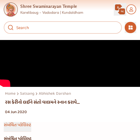
Shree Swaminarayan Temple
Karelibaug - Vadodara | Kundaldham
Home
Satsang
Abhishek Darshan
રસ કેરીનો લઈને સંતો વાલમને સ્નાન કરાવે...
04 Jun 2020
સંબંધિત પ્લેલિસ્ટ
સંબંધિત પ્લેલિસ્ટ