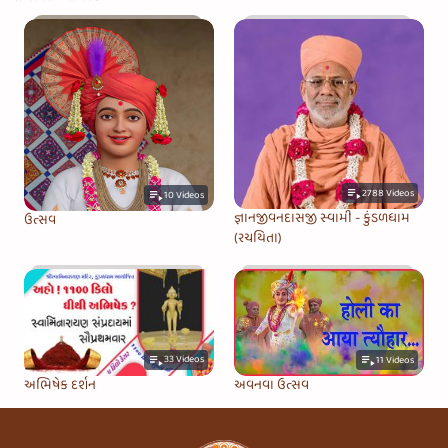
2788
Videos
10
Videos
જ્ઞાનજીવનદાસજી સ્વામી - કુંડળધામ
ઉત્સવ
(રચયિતા)
33
Videos
11
Videos
અભિષેક દર્શન
અવનવા ઉત્સવ