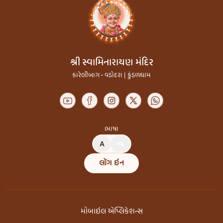
શ્રી સ્વામિનારાયણ મંદિર
કારેલીબાગ • વડોદરા | કુંડળધામ
ભાષા
A
અ
લૉગ ઇન
મોબાઇલ એપ્લિકેશન્સ