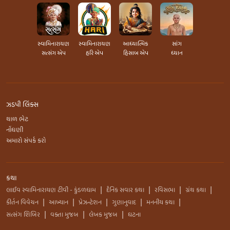
સ્વામિનારાયણ
સ્વામિનારાયણ
આધ્યાત્મિક
સાંગ
સત્સંગ એપ
હરિ એપ
હિસાબ એપ
ધ્યાન
ઝડપી લિંક્સ
થાળ ભેટ
નોંધણી
અમારો સંપર્ક કરો
કથા
લાઈવ સ્વામિનારાયણ ટીવી - કુંડળધામ
દૈનિક સવાર કથા
રવિસભા
ગ્રંથ કથા
|
|
|
|
કીર્તન વિવેચન
આખ્યાન
પ્રેઝન્ટેશન
ગુણાનુવાદ
મનનીય કથા
|
|
|
|
|
સત્સંગ શિબિર
વક્તા મુજબ
લેખક મુજબ
ઘટના
|
|
|