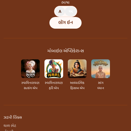
ભાષા
A
અ
લૉગ ઇન
મોબાઇલ એપ્લિકેશન્સ
સ્વામિનારાયણ
સ્વામિનારાયણ
આધ્યાત્મિક
સાંગ
સત્સંગ એપ
હરિ એપ
હિસાબ એપ
ધ્યાન
ઝડપી લિંક્સ
થાળ ભેટ