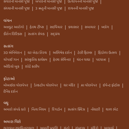
સવારની માનસી પૂજા
બપોરની માનસી પૂજા
ઉત્થાપનની માનસી પૂજા
|
|
|
સંધ્યાની માનસી પૂજા
3 ઋતુની માનસી પૂજા
શયનની માનસી પૂજા
|
|
વાંચન
અન્નકુટ આરોગો
હેલ્થ ટીપ્સ
સદવિચાર
કથાસાર
સમાચાર
બ્લોગ
|
|
|
|
|
|
કીર્તન લિરિક્સ
સત્સંગ સેવક
સદ્ગ્રંથ
|
|
સત્સંગ
3D એનિમેશન
ઘર બેઠા તિરથ
અભિષેક દર્શન
ટેલી ફિલ્મ્સ
હિંડોળા ઉત્સવ
|
|
|
|
|
ચોપાઈ ગાન
સાંસ્કૃતિક કાર્યક્રમ
હેલ્થ સેમિનાર
ચંદન વાઘા
પદયાત્રા
|
|
|
|
|
ઑડિયો બુક
શોર્ટ કલીપ
|
ફોટાઓ
મોબાઇલ વોલપેપર
ડેસ્કટોપ વોલપેપર
ઘર મંદિર
AI વૉલપેપર
ઇવેન્ટ ફોટોસ
|
|
|
|
|
દૈનિક દર્શન
વધુ
અમારો સંપર્ક કરો
નિત્ય નિયમ
રિંગટોન
સત્સંગ ક્વિઝ
નોંધણી
થાળ ભેટ
|
|
|
|
|
અમારા વિશે
ભગવાન સ્વામિનારાયણ
અમારી પ્રવૃત્તિ
સંતો
સંપ્રદાય
મંદિરો
આચાર્ય
|
|
|
|
|
|