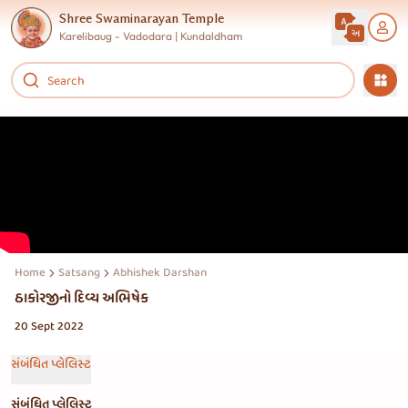
Shree Swaminarayan Temple
Karelibaug - Vadodara | Kundaldham
Home
Satsang
Abhishek Darshan
ઠાકોરજીનો દિવ્ય અભિષેક
20 Sept 2022
સંબંધિત પ્લેલિસ્ટ
સંબંધિત પ્લેલિસ્ટ