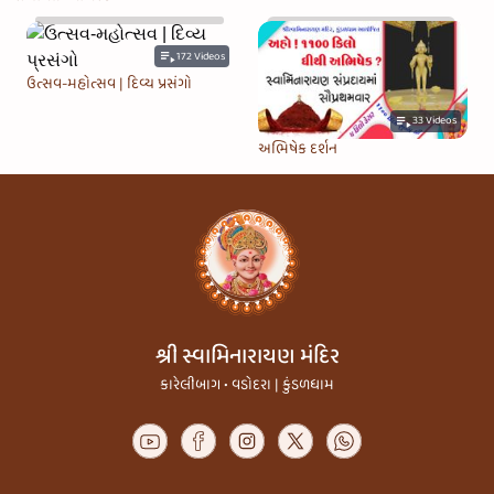
172
Videos
ઉત્સવ-મહોત્સવ | દિવ્ય પ્રસંગો
33
Videos
અભિષેક દર્શન
શ્રી સ્વામિનારાયણ મંદિર
કારેલીબાગ • વડોદરા | કુંડળધામ