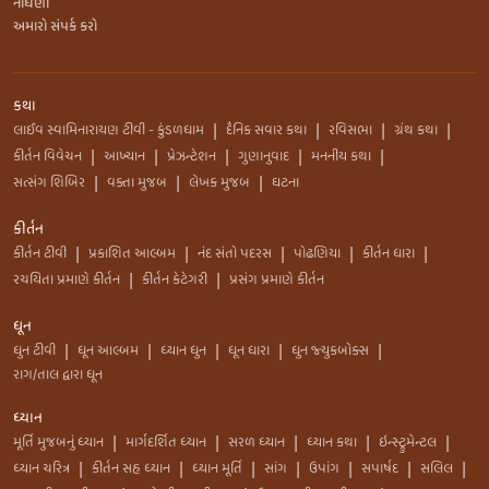
નોંધણી
અમારો સંપર્ક કરો
કથા
લાઈવ સ્વામિનારાયણ ટીવી - કુંડળધામ
દૈનિક સવાર કથા
રવિસભા
ગ્રંથ કથા
|
|
|
|
કીર્તન વિવેચન
આખ્યાન
પ્રેઝન્ટેશન
ગુણાનુવાદ
મનનીય કથા
|
|
|
|
|
સત્સંગ શિબિર
વક્તા મુજબ
લેખક મુજબ
ઘટના
|
|
|
કીર્તન
કીર્તન ટીવી
પ્રકાશિત આલ્બમ
નંદ સંતો પદરસ
પોઢણિયા
કીર્તન ધારા
|
|
|
|
|
રચયિતા પ્રમાણે કીર્તન
કીર્તન કેટેગરી
પ્રસંગ પ્રમાણે કીર્તન
|
|
ધૂન
ધુન ટીવી
ધૂન આલ્બમ
ધ્યાન ધુન
ધૂન ધારા
ધુન જ્યુકબોક્સ
|
|
|
|
|
રાગ/તાલ દ્વારા ધૂન
ધ્યાન
મૂર્તિ મુજબનું ધ્યાન
માર્ગદર્શિત ધ્યાન
સરળ ધ્યાન
ધ્યાન કથા
ઇન્સ્ટ્રુમેન્ટલ
|
|
|
|
|
ધ્યાન ચરિત્ર
કીર્તન સહ ધ્યાન
ધ્યાન મૂર્તિ
સાંગ
ઉપાંગ
સપાર્ષદ
સલિલ
|
|
|
|
|
|
|