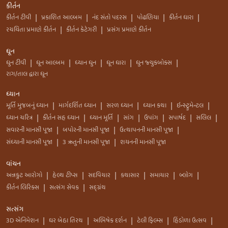
કીર્તન
કીર્તન ટીવી
પ્રકાશિત આલ્બમ
નંદ સંતો પદરસ
પોઢણિયા
કીર્તન ધારા
|
|
|
|
|
રચયિતા પ્રમાણે કીર્તન
કીર્તન કેટેગરી
પ્રસંગ પ્રમાણે કીર્તન
|
|
ધૂન
ધુન ટીવી
ધૂન આલ્બમ
ધ્યાન ધુન
ધૂન ધારા
ધુન જ્યુકબોક્સ
|
|
|
|
|
રાગ/તાલ દ્વારા ધૂન
ધ્યાન
મૂર્તિ મુજબનું ધ્યાન
માર્ગદર્શિત ધ્યાન
સરળ ધ્યાન
ધ્યાન કથા
ઇન્સ્ટ્રુમેન્ટલ
|
|
|
|
|
ધ્યાન ચરિત્ર
કીર્તન સહ ધ્યાન
ધ્યાન મૂર્તિ
સાંગ
ઉપાંગ
સપાર્ષદ
સલિલ
|
|
|
|
|
|
|
સવારની માનસી પૂજા
બપોરની માનસી પૂજા
ઉત્થાપનની માનસી પૂજા
|
|
|
સંધ્યાની માનસી પૂજા
3 ઋતુની માનસી પૂજા
શયનની માનસી પૂજા
|
|
વાંચન
અન્નકુટ આરોગો
હેલ્થ ટીપ્સ
સદવિચાર
કથાસાર
સમાચાર
બ્લોગ
|
|
|
|
|
|
કીર્તન લિરિક્સ
સત્સંગ સેવક
સદ્ગ્રંથ
|
|
સત્સંગ
3D એનિમેશન
ઘર બેઠા તિરથ
અભિષેક દર્શન
ટેલી ફિલ્મ્સ
હિંડોળા ઉત્સવ
|
|
|
|
|