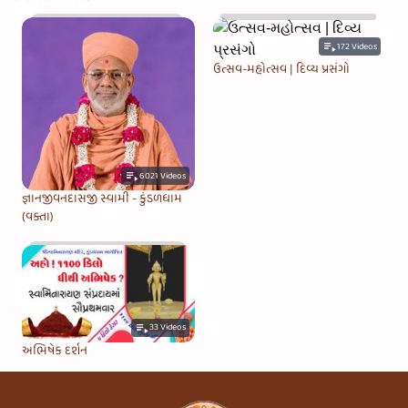
172
Videos
ઉત્સવ-મહોત્સવ | દિવ્ય પ્રસંગો
6021
Videos
જ્ઞાનજીવનદાસજી સ્વામી - કુંડળધામ
(વક્તા)
33
Videos
અભિષેક દર્શન