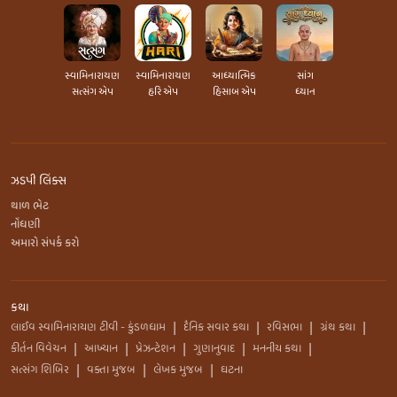
સ્વામિનારાયણ
સ્વામિનારાયણ
આધ્યાત્મિક
સાંગ
સત્સંગ એપ
હરિ એપ
હિસાબ એપ
ધ્યાન
ઝડપી લિંક્સ
થાળ ભેટ
નોંધણી
અમારો સંપર્ક કરો
કથા
લાઈવ સ્વામિનારાયણ ટીવી - કુંડળધામ
દૈનિક સવાર કથા
રવિસભા
ગ્રંથ કથા
|
|
|
|
કીર્તન વિવેચન
આખ્યાન
પ્રેઝન્ટેશન
ગુણાનુવાદ
મનનીય કથા
|
|
|
|
|
સત્સંગ શિબિર
વક્તા મુજબ
લેખક મુજબ
ઘટના
|
|
|