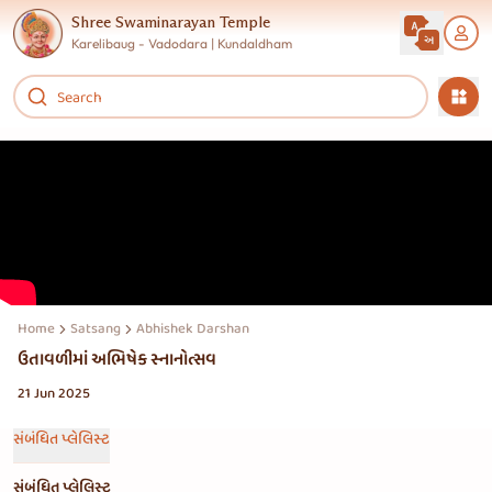
Shree Swaminarayan Temple
Karelibaug - Vadodara | Kundaldham
Home
Satsang
Abhishek Darshan
ઉતાવળીમાં અભિષેક સ્નાનોત્સવ
21 Jun 2025
સંબંધિત પ્લેલિસ્ટ
સંબંધિત પ્લેલિસ્ટ