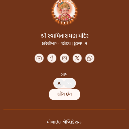
શ્રી સ્વામિનારાયણ મંદિર
કારેલીબાગ • વડોદરા | કુંડળધામ
ભાષા
A
અ
લૉગ ઇન
મોબાઇલ એપ્લિકેશન્સ