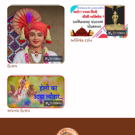
33
Videos
અભિષેક દર્શન
10
Videos
ઉત્સવ
11
Videos
અવનવા ઉત્સવ