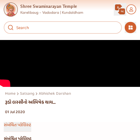
Shree Swaminarayan Temple
Karelibaug - Vadodara | Kundaldham
Home
Satsang
Abhishek Darshan
રૂડો લસ્સીનો અભિષેક થાય...
01 Jul 2020
સંબંધિત પ્લેલિસ્ટ
સંબંધિત પ્લેલિસ્ટ