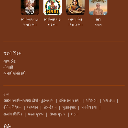
સ્વામિનારાયણ
સ્વામિનારાયણ
આધ્યાત્મિક
સાંગ
સત્સંગ એપ
હરિ એપ
હિસાબ એપ
ધ્યાન
ઝડપી લિંક્સ
થાળ ભેટ
નોંધણી
અમારો સંપર્ક કરો
કથા
લાઈવ સ્વામિનારાયણ ટીવી - કુંડળધામ
દૈનિક સવાર કથા
રવિસભા
ગ્રંથ કથા
|
|
|
|
કીર્તન વિવેચન
આખ્યાન
પ્રેઝન્ટેશન
ગુણાનુવાદ
મનનીય કથા
|
|
|
|
|
સત્સંગ શિબિર
વક્તા મુજબ
લેખક મુજબ
ઘટના
|
|
|
કીર્તન