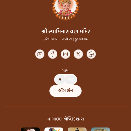
શ્રી સ્વામિનારાયણ મંદિર
કારેલીબાગ • વડોદરા | કુંડળધામ
ભાષા
A
અ
લૉગ ઇન
મોબાઇલ એપ્લિકેશન્સ