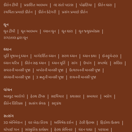
કીર્તન ટીવી
પ્રકાશિત આલ્બમ
નંદ સંતો પદરસ
પોઢણિયા
કીર્તન ધારા
|
|
|
|
|
રચયિતા પ્રમાણે કીર્તન
કીર્તન કેટેગરી
પ્રસંગ પ્રમાણે કીર્તન
|
|
ધૂન
ધુન ટીવી
ધૂન આલ્બમ
ધ્યાન ધુન
ધૂન ધારા
ધુન જ્યુકબોક્સ
|
|
|
|
|
રાગ/તાલ દ્વારા ધૂન
ધ્યાન
મૂર્તિ મુજબનું ધ્યાન
માર્ગદર્શિત ધ્યાન
સરળ ધ્યાન
ધ્યાન કથા
ઇન્સ્ટ્રુમેન્ટલ
|
|
|
|
|
ધ્યાન ચરિત્ર
કીર્તન સહ ધ્યાન
ધ્યાન મૂર્તિ
સાંગ
ઉપાંગ
સપાર્ષદ
સલિલ
|
|
|
|
|
|
|
સવારની માનસી પૂજા
બપોરની માનસી પૂજા
ઉત્થાપનની માનસી પૂજા
|
|
|
સંધ્યાની માનસી પૂજા
3 ઋતુની માનસી પૂજા
શયનની માનસી પૂજા
|
|
વાંચન
અન્નકુટ આરોગો
હેલ્થ ટીપ્સ
સદવિચાર
કથાસાર
સમાચાર
બ્લોગ
|
|
|
|
|
|
કીર્તન લિરિક્સ
સત્સંગ સેવક
સદ્ગ્રંથ
|
|
સત્સંગ
3D એનિમેશન
ઘર બેઠા તિરથ
અભિષેક દર્શન
ટેલી ફિલ્મ્સ
હિંડોળા ઉત્સવ
|
|
|
|
|
ચોપાઈ ગાન
સાંસ્કૃતિક કાર્યક્રમ
હેલ્થ સેમિનાર
ચંદન વાઘા
પદયાત્રા
|
|
|
|
|