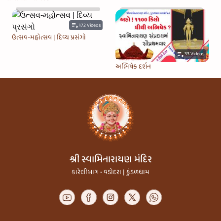
172
Videos
ઉત્સવ-મહોત્સવ | દિવ્ય પ્રસંગો
33
Videos
અભિષેક દર્શન
શ્રી સ્વામિનારાયણ મંદિર
કારેલીબાગ • વડોદરા | કુંડળધામ