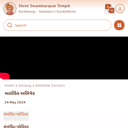
Shree Swaminarayan Temple
Karelibaug - Vadodara | Kundaldham
Home
Satsang
Abhishek Darshan
અલૌકિક અભિષેક
24 May 2024
સંબંધિત પ્લેલિસ્ટ
સંબંધિત પ્લેલિસ્ટ