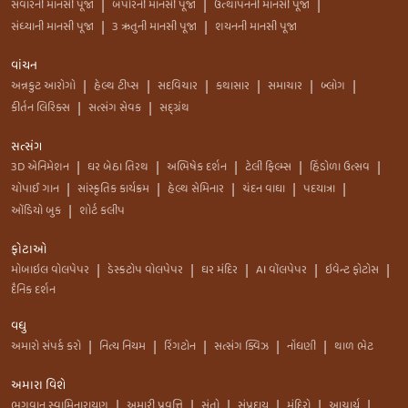
સવારની માનસી પૂજા
બપોરની માનસી પૂજા
ઉત્થાપનની માનસી પૂજા
|
|
|
સંધ્યાની માનસી પૂજા
3 ઋતુની માનસી પૂજા
શયનની માનસી પૂજા
|
|
વાંચન
અન્નકુટ આરોગો
હેલ્થ ટીપ્સ
સદવિચાર
કથાસાર
સમાચાર
બ્લોગ
|
|
|
|
|
|
કીર્તન લિરિક્સ
સત્સંગ સેવક
સદ્ગ્રંથ
|
|
સત્સંગ
3D એનિમેશન
ઘર બેઠા તિરથ
અભિષેક દર્શન
ટેલી ફિલ્મ્સ
હિંડોળા ઉત્સવ
|
|
|
|
|
ચોપાઈ ગાન
સાંસ્કૃતિક કાર્યક્રમ
હેલ્થ સેમિનાર
ચંદન વાઘા
પદયાત્રા
|
|
|
|
|
ઑડિયો બુક
શોર્ટ કલીપ
|
ફોટાઓ
મોબાઇલ વોલપેપર
ડેસ્કટોપ વોલપેપર
ઘર મંદિર
AI વૉલપેપર
ઇવેન્ટ ફોટોસ
|
|
|
|
|
દૈનિક દર્શન
વધુ
અમારો સંપર્ક કરો
નિત્ય નિયમ
રિંગટોન
સત્સંગ ક્વિઝ
નોંધણી
થાળ ભેટ
|
|
|
|
|
અમારા વિશે
ભગવાન સ્વામિનારાયણ
અમારી પ્રવૃત્તિ
સંતો
સંપ્રદાય
મંદિરો
આચાર્ય
|
|
|
|
|
|