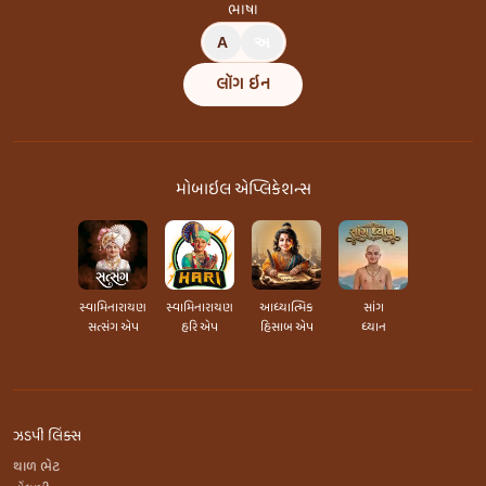
ભાષા
A
અ
લૉગ ઇન
મોબાઇલ એપ્લિકેશન્સ
સ્વામિનારાયણ
સ્વામિનારાયણ
આધ્યાત્મિક
સાંગ
સત્સંગ એપ
હરિ એપ
હિસાબ એપ
ધ્યાન
ઝડપી લિંક્સ
થાળ ભેટ