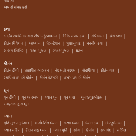
નોંધણી
અમારો સંપર્ક કરો
કથા
લાઈવ સ્વામિનારાયણ ટીવી - કુંડળધામ
દૈનિક સવાર કથા
રવિસભા
ગ્રંથ કથા
|
|
|
|
કીર્તન વિવેચન
આખ્યાન
પ્રેઝન્ટેશન
ગુણાનુવાદ
મનનીય કથા
|
|
|
|
|
સત્સંગ શિબિર
વક્તા મુજબ
લેખક મુજબ
ઘટના
|
|
|
કીર્તન
કીર્તન ટીવી
પ્રકાશિત આલ્બમ
નંદ સંતો પદરસ
પોઢણિયા
કીર્તન ધારા
|
|
|
|
|
રચયિતા પ્રમાણે કીર્તન
કીર્તન કેટેગરી
પ્રસંગ પ્રમાણે કીર્તન
|
|
ધૂન
ધુન ટીવી
ધૂન આલ્બમ
ધ્યાન ધુન
ધૂન ધારા
ધુન જ્યુકબોક્સ
|
|
|
|
|
રાગ/તાલ દ્વારા ધૂન
ધ્યાન
મૂર્તિ મુજબનું ધ્યાન
માર્ગદર્શિત ધ્યાન
સરળ ધ્યાન
ધ્યાન કથા
ઇન્સ્ટ્રુમેન્ટલ
|
|
|
|
|
ધ્યાન ચરિત્ર
કીર્તન સહ ધ્યાન
ધ્યાન મૂર્તિ
સાંગ
ઉપાંગ
સપાર્ષદ
સલિલ
|
|
|
|
|
|
|