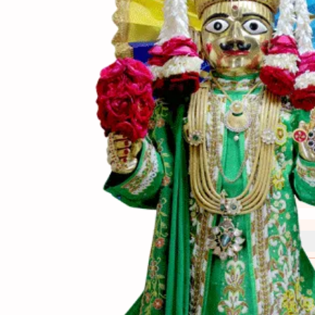
(સામગ
Ingredients
(બનાવ
Directions
(નોંધ)
Notes
ઉત્તપામાં ગરમમસાલો, લ
બદલે રવાનો ઉપયોગ કરી 
શેકવા માટે બટરનો અથ