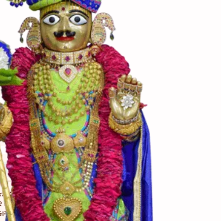
ી વખતે તેમાં ચોખાને
ર કરી શકાય. તેલને બદલે
ાય.