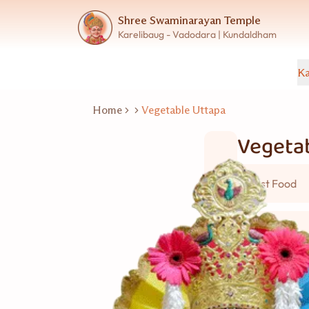
Shree Swaminarayan Temple
Karelibaug - Vadodara | Kundaldham
Ka
Home
Vegetable Uttapa
Vegeta
Fast Food
20
Good for