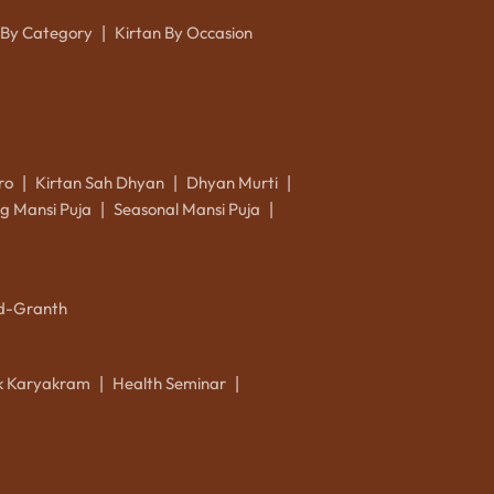
 By Category
Kirtan By Occasion
|
ro
Kirtan Sah Dhyan
Dhyan Murti
|
|
|
g Mansi Puja
Seasonal Mansi Puja
|
|
d-Granth
ik Karyakram
Health Seminar
|
|