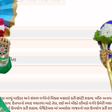
્રી)
વાની રીત)
ાલ મરચું પાઉડર અને સંચળ વગેરેનો મિક્સ મસાલો કરી છાંટી શકાય. ખીરું બનાવત
શકાય. ઉત્તપાનો સ્વાદ વધારવા માટે તેલ, રાઈ અને મીઠો લીમડો વગેરે ઉમેરી વઘા
વા ઘીનો ઉપયોગ કરી શકાય. વેજિટેબલ માં ખમણેલ ગાજરનો પણ ઉપયોગ કરી શક