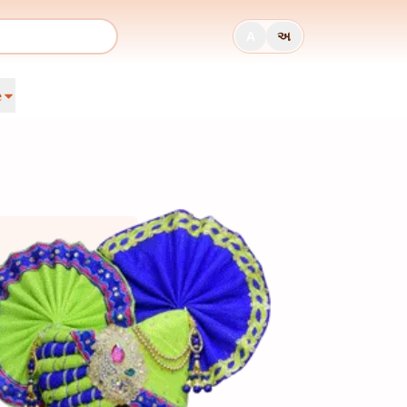
A
અ
e