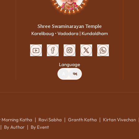
Shree Swaminarayan Temple
Karelibaug • Vadodara | Kundaldham
Language
A
અ
y Morning Katha
Ravi Sabha
Granth Katha
Kirtan Vivechan
|
|
|
By Author
By Event
|
|