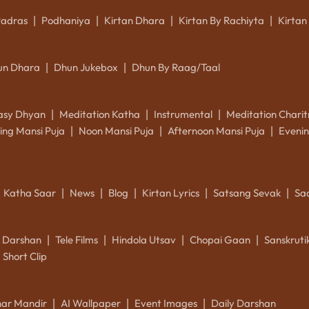
Padras
Podhaniya
Kirtan Dhara
Kirtan By Rachiyta
Kirtan
|
|
|
|
un Dhara
Dhun Jukebox
Dhun By Raag/Taal
|
|
asy Dhyan
Meditation Katha
Instrumental
Meditation Charit
|
|
|
ing Mansi Puja
Noon Mansi Puja
Afternoon Mansi Puja
Evenin
|
|
|
Katha Saar
News
Blog
Kirtan Lyrics
Satsang Sevak
Sa
|
|
|
|
|
k Darshan
Tele Films
Hindola Utsav
Chopai Gaan
Sanskrut
|
|
|
|
Short Clip
ar Mandir
AI Wallpaper
Event Images
Daily Darshan
|
|
|