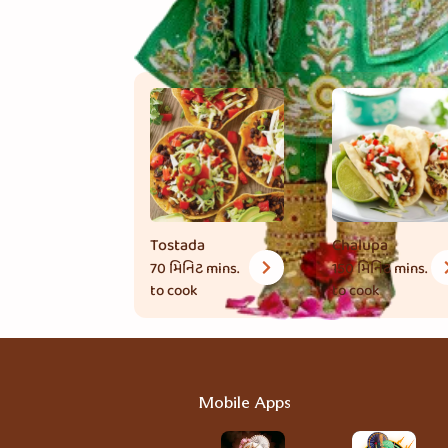
Tostada
Chalupa
70 મિનિટ
mins.
150 મિનિટ
mins.
to cook
to cook
Mobile Apps