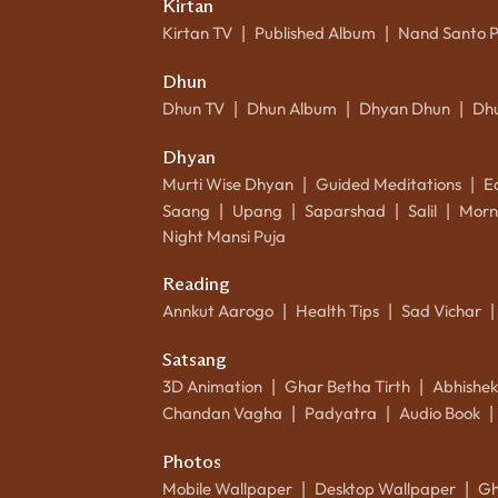
Kirtan
Kirtan TV
Published Album
Nand Santo 
|
|
Dhun
Dhun TV
Dhun Album
Dhyan Dhun
Dh
|
|
|
Dhyan
Murti Wise Dhyan
Guided Meditations
E
|
|
Saang
Upang
Saparshad
Salil
Morn
|
|
|
|
Night Mansi Puja
Reading
Annkut Aarogo
Health Tips
Sad Vichar
|
|
|
Satsang
3D Animation
Ghar Betha Tirth
Abhishe
|
|
Chandan Vagha
Padyatra
Audio Book
|
|
|
Photos
Mobile Wallpaper
Desktop Wallpaper
Gh
|
|