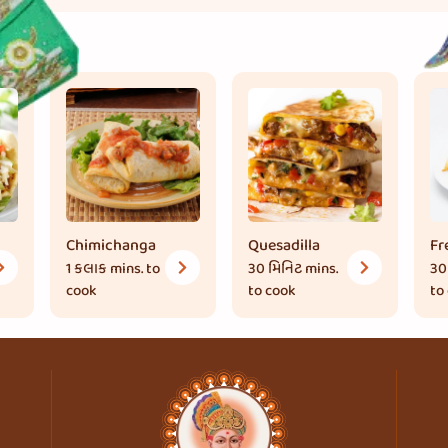
Chimichanga
Quesadilla
Fr
1 કલાક
mins. to
30 મિનિટ
mins.
30
cook
to cook
to