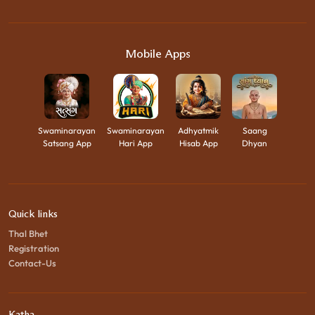
Mobile Apps
Swaminarayan
Swaminarayan
Adhyatmik
Saang
Satsang App
Hari App
Hisab App
Dhyan
Quick links
Thal Bhet
Registration
Contact-Us
Katha