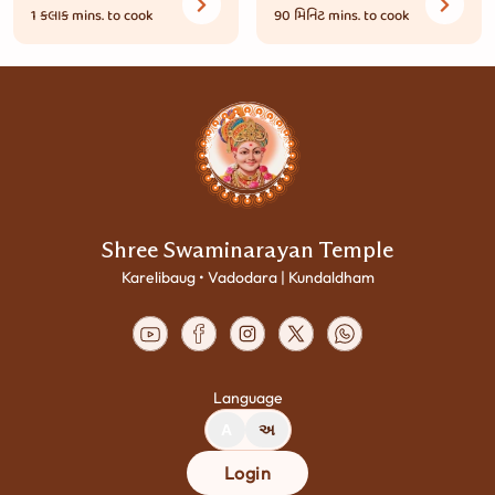
1 કલાક
mins. to cook
90 મિનિટ
mins. to cook
Shree Swaminarayan Temple
Karelibaug • Vadodara | Kundaldham
Language
A
અ
Login