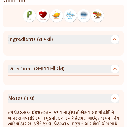
Good for
(સામગ્રી)
Ingredients
(બનાવવાની રીત)
Directions
(નોંધ)
Notes
તમે પ્રેટઝલ બાઇટ્સ તરત ના જમવાના હોય તો એક વાસણમાં ઢાંકી ને
બહાર રાખવા (ફ્રિજમાં ન મૂકવાં). ફરી જયારે પ્રેટઝલ બાઇટ્સ જમવા હોય
ત્યારે થોડા ગરમ કરીને જમવા. પ્રેટઝલ બાઇટ્સ ને ઓગળેલી ચીઝ સાથે