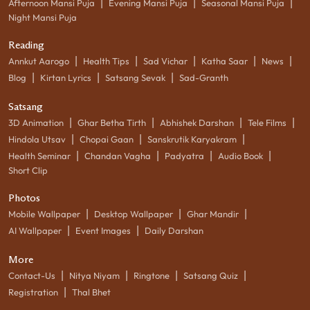
|
|
|
Afternoon Mansi Puja
Evening Mansi Puja
Seasonal Mansi Puja
Night Mansi Puja
Reading
|
|
|
|
|
Annkut Aarogo
Health Tips
Sad Vichar
Katha Saar
News
|
|
|
Blog
Kirtan Lyrics
Satsang Sevak
Sad-Granth
Satsang
|
|
|
|
3D Animation
Ghar Betha Tirth
Abhishek Darshan
Tele Films
|
|
|
Hindola Utsav
Chopai Gaan
Sanskrutik Karyakram
|
|
|
|
Health Seminar
Chandan Vagha
Padyatra
Audio Book
Short Clip
Photos
|
|
|
Mobile Wallpaper
Desktop Wallpaper
Ghar Mandir
|
|
AI Wallpaper
Event Images
Daily Darshan
More
|
|
|
|
Contact-Us
Nitya Niyam
Ringtone
Satsang Quiz
|
Registration
Thal Bhet