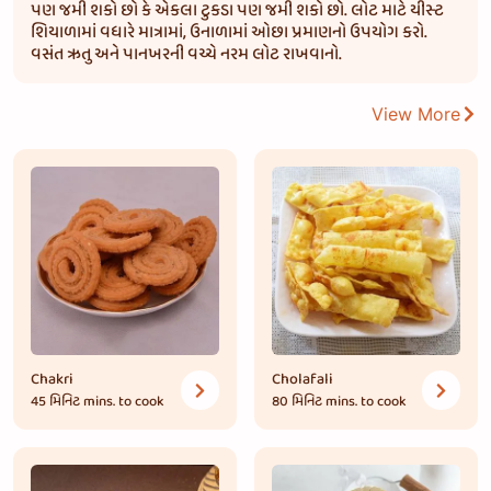
પણ જમી શકો છો કે એકલા ટુકડા પણ જમી શકો છો. લોટ માટે યીસ્ટ
શિયાળામાં વધારે માત્રામાં, ઉનાળામાં ઓછા પ્રમાણનો ઉપયોગ કરો.
વસંત ઋતુ અને પાનખરની વચ્ચે નરમ લોટ રાખવાનો.
View More
Chakri
Cholafali
45 મિનિટ
mins. to cook
80 મિનિટ
mins. to cook