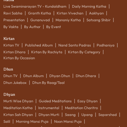
|
|
Live Swaminarayan TV - Kundaldham
Daily Morning Katha
|
|
|
|
Ravi Sabha
Granth Katha
Kirtan Vivechan
Aakhyan
|
|
|
|
Presentation
Gunanuvad
Manoniy Katha
Satsang Shibir
|
|
By Vakta
By Author
By Event
Kirtan
|
|
|
|
Kirtan TV
Published Album
Nand Santo Padras
Podhaniya
|
|
|
Kirtan Dhara
Kirtan By Rachiyta
Kirtan By Category
Kirtan By Occasion
Dhun
|
|
|
|
Dhun TV
Dhun Album
Dhyan Dhun
Dhun Dhara
|
Dhun Jukebox
Dhun By Raag/Taal
Dhyan
|
|
|
Murti Wise Dhyan
Guided Meditations
Easy Dhyan
|
|
|
Meditation Katha
Instrumental
Meditation Charitro
|
|
|
|
|
Kirtan Sah Dhyan
Dhyan Murti
Saang
Upang
Saparshad
|
|
|
Salil
Morning Mansi Puja
Noon Mansi Puja