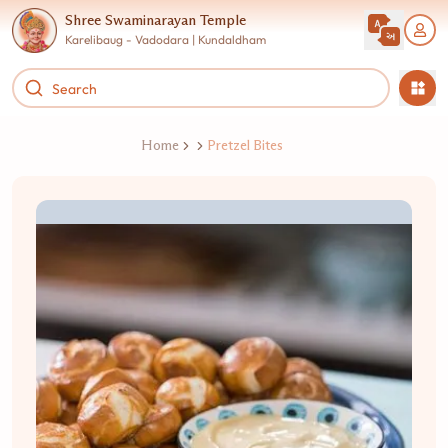
Shree Swaminarayan Temple
Karelibaug - Vadodara | Kundaldham
Home
Pretzel Bites