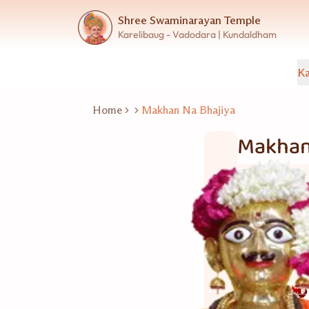
Shree Swaminarayan Temple
Karelibaug - Vadodara | Kundaldham
Ka
Home
Makhan Na Bhajiya
Makhan
Wet Snacks
5 વ્યકિત
Good for