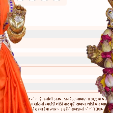
્રી)
વાની રીત)
 ત્યારે જ અને તેટલી જ ગોળી ફ્રીજમાંથી કાઢવી. ડાયરેક્ટ માખણના ભજીયા પણ બના
ખણના ગોળાને કોરા ચણાના લોટમાં રગદોડી થોડી વાર મૂકી રાખવા. થોડી વાર બાદ તેને
કાઢી લેવા. થોડી વાર તેને ઠરવા દેવા ત્યારબાદ ફરીને રાબડામાં બોળીને તેલમાં વ્ય