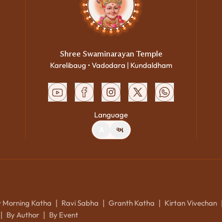
Shree Swaminarayan Temple
Karelibaug • Vadodara | Kundaldham
Language
A
અ
y Morning Katha
Ravi Sabha
Granth Katha
Kirtan Vivechan
|
|
|
By Author
By Event
|
|