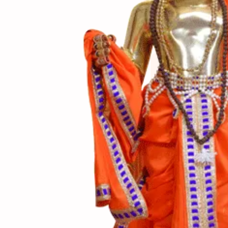
(સામગ
Ingredients
(બનાવ
Directions
(નોંધ)
Notes
જ્યારે તેલમાં તળવા હોય
ફ્રીજમાં ઠંડા કરેલા મા
ગરમ તેલમાં તરત નાંખીને 