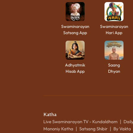
Swaminarayan
Swaminarayan
Satsang App
Hari App
Adhyatmik
Saang
Hisab App
Dhyan
Katha
Live Swaminarayan TV - Kundaldham
Dail
|
Manoniy Katha
Satsang Shibir
By Vakta
|
|