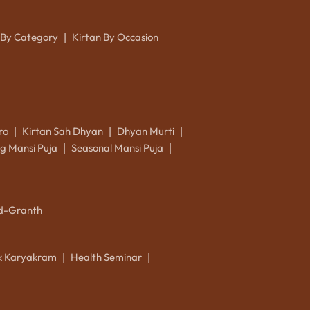
 By Category
Kirtan By Occasion
|
ro
Kirtan Sah Dhyan
Dhyan Murti
|
|
|
g Mansi Puja
Seasonal Mansi Puja
|
|
d-Granth
ik Karyakram
Health Seminar
|
|