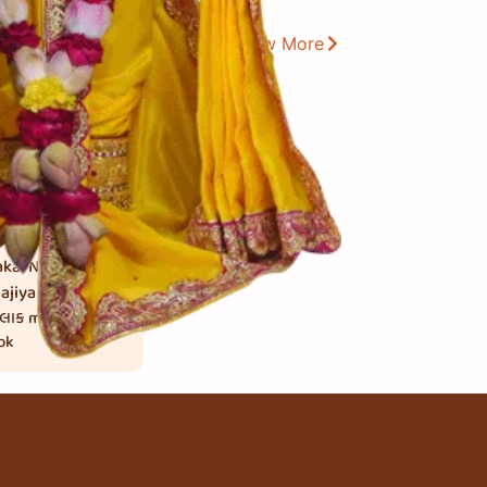
View More
kai Na
ajiya
કલાક
mins. to
ok