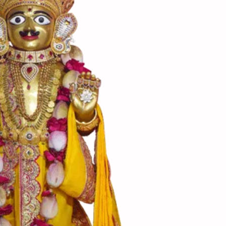
વી શકાય છે. જેમાં
 તૈયાર રાબડામાં બોળી
વસ્થિત તળવા.