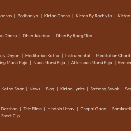
Padras
Podhaniya
Kirtan Dhara
Kirtan By Rachiyta
Kirtan
|
|
|
|
un Dhara
Dhun Jukebox
Dhun By Raag/Taal
|
|
asy Dhyan
Meditation Katha
Instrumental
Meditation Charit
|
|
|
ing Mansi Puja
Noon Mansi Puja
Afternoon Mansi Puja
Evenin
|
|
|
Katha Saar
News
Blog
Kirtan Lyrics
Satsang Sevak
Sa
|
|
|
|
|
k Darshan
Tele Films
Hindola Utsav
Chopai Gaan
Sanskrut
|
|
|
|
Short Clip