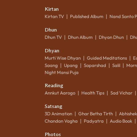
Kirtan
Kirtan TV
Published Album
Nand Santo 
|
|
Dhun
Dhun TV
Dhun Album
Dhyan Dhun
Dh
|
|
|
Dhyan
Murti Wise Dhyan
Guided Meditations
E
|
|
Saang
Upang
Saparshad
Salil
Morn
|
|
|
|
Night Mansi Puja
Reading
Annkut Aarogo
Health Tips
Sad Vichar
|
|
|
Satsang
3D Animation
Ghar Betha Tirth
Abhishe
|
|
Chandan Vagha
Padyatra
Audio Book
|
|
|
Photos