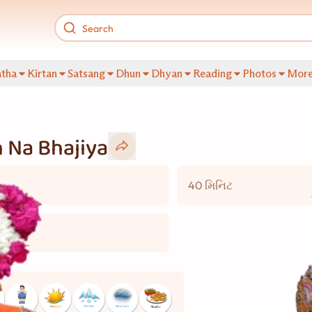
tha
Kirtan
Satsang
Dhun
Dhyan
Reading
Photos
Mor
 Na Bhajiya
40 મિનિટ