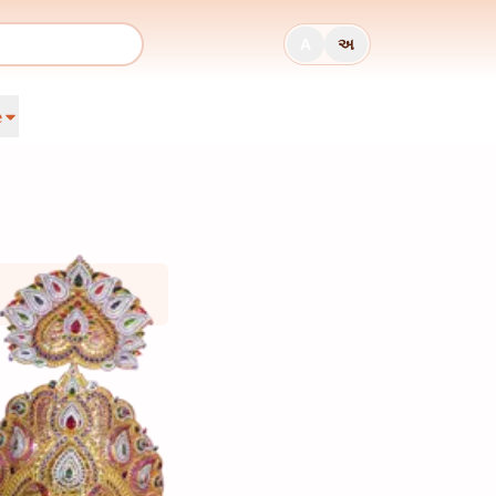
A
અ
e