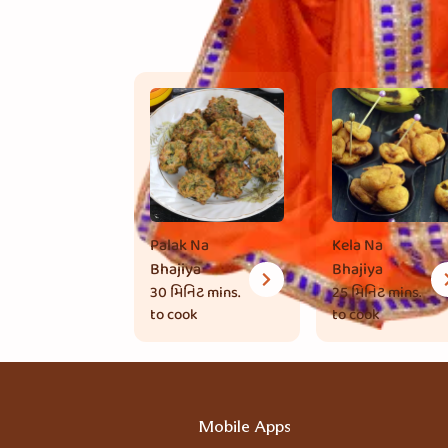
Palak Na
Kela Na
Bhajiya
Bhajiya
30 મિનિટ
mins.
25 મિનિટ
mins.
to cook
to cook
Mobile Apps