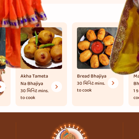
Akha Tameta
Bread Bhajiya
Ma
Na Bhajiya
30 મિનિટ
mins.
Bh
to cook
30 મિનિટ
mins.
1 
to cook
co