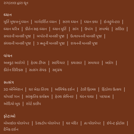
રાગ/તાલ દ્વારા ધૂન
ધ્યાન
મૂર્તિ મુજબનું ધ્યાન
માર્ગદર્શિત ધ્યાન
સરળ ધ્યાન
ધ્યાન કથા
ઇન્સ્ટ્રુમેન્ટલ
|
|
|
|
|
ધ્યાન ચરિત્ર
કીર્તન સહ ધ્યાન
ધ્યાન મૂર્તિ
સાંગ
ઉપાંગ
સપાર્ષદ
સલિલ
|
|
|
|
|
|
|
સવારની માનસી પૂજા
બપોરની માનસી પૂજા
ઉત્થાપનની માનસી પૂજા
|
|
|
સંધ્યાની માનસી પૂજા
3 ઋતુની માનસી પૂજા
શયનની માનસી પૂજા
|
|
વાંચન
અન્નકુટ આરોગો
હેલ્થ ટીપ્સ
સદવિચાર
કથાસાર
સમાચાર
બ્લોગ
|
|
|
|
|
|
કીર્તન લિરિક્સ
સત્સંગ સેવક
સદ્ગ્રંથ
|
|
સત્સંગ
3D એનિમેશન
ઘર બેઠા તિરથ
અભિષેક દર્શન
ટેલી ફિલ્મ્સ
હિંડોળા ઉત્સવ
|
|
|
|
|
ચોપાઈ ગાન
સાંસ્કૃતિક કાર્યક્રમ
હેલ્થ સેમિનાર
ચંદન વાઘા
પદયાત્રા
|
|
|
|
|
ઑડિયો બુક
શોર્ટ કલીપ
|
ફોટાઓ
મોબાઇલ વોલપેપર
ડેસ્કટોપ વોલપેપર
ઘર મંદિર
AI વૉલપેપર
ઇવેન્ટ ફોટોસ
|
|
|
|
|
દૈનિક દર્શન