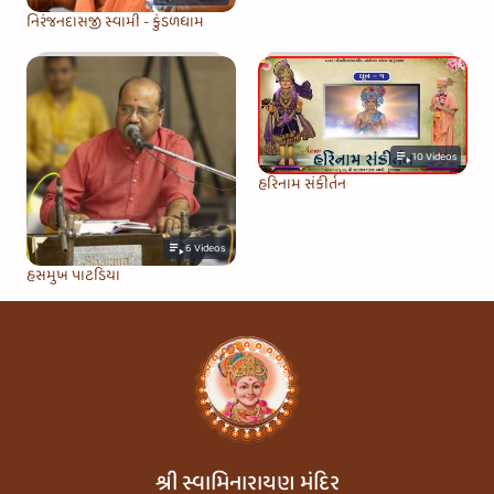
નિરંજનદાસજી સ્વામી - કુંડળધામ
10
Videos
હરિનામ સંકીર્તન
6
Videos
હસમુખ પાટડિયા
શ્રી સ્વામિનારાયણ મંદિર