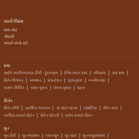
ઝડપી લિંક્સ
થાળ ભેટ
નોંધણી
અમારો સંપર્ક કરો
કથા
લાઈવ સ્વામિનારાયણ ટીવી - કુંડળધામ
દૈનિક સવાર કથા
રવિસભા
ગ્રંથ કથા
|
|
|
|
કીર્તન વિવેચન
આખ્યાન
પ્રેઝન્ટેશન
ગુણાનુવાદ
મનનીય કથા
|
|
|
|
|
સત્સંગ શિબિર
વક્તા મુજબ
લેખક મુજબ
ઘટના
|
|
|
કીર્તન
કીર્તન ટીવી
પ્રકાશિત આલ્બમ
નંદ સંતો પદરસ
પોઢણિયા
કીર્તન ધારા
|
|
|
|
|
રચયિતા પ્રમાણે કીર્તન
કીર્તન કેટેગરી
પ્રસંગ પ્રમાણે કીર્તન
|
|
ધૂન
ધુન ટીવી
ધૂન આલ્બમ
ધ્યાન ધુન
ધૂન ધારા
ધુન જ્યુકબોક્સ
|
|
|
|
|