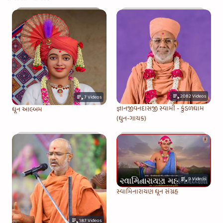
2082
Videos
7
Videos
જ્ઞાનજીવનદાસજી સ્વામી - કુંડળધામ
ધૂન આલ્બમ
(ધુન-ગાયક)
9
Videos
સ્વામિનારાયણ ધૂન સંગ્રહ
187
Videos