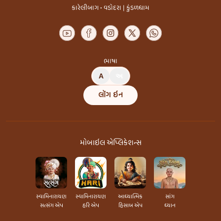
કારેલીબાગ • વડોદરા | કુંડળધામ
ભાષા
A
અ
લૉગ ઇન
મોબાઇલ એપ્લિકેશન્સ
સ્વામિનારાયણ
સ્વામિનારાયણ
આધ્યાત્મિક
સાંગ
સત્સંગ એપ
હરિ એપ
હિસાબ એપ
ધ્યાન