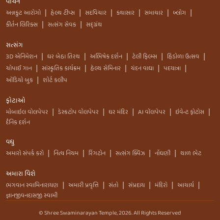
વાંચન
અન્નકુટ આરોગો
હેલ્થ ટીપ્સ
સદવિચાર
કથાસાર
સમાચાર
બ્લોગ
|
|
|
|
|
|
કીર્તન લિરિક્સ
સત્સંગ સેવક
સદ્ગ્રંથ
|
|
સત્સંગ
3D એનિમેશન
ઘર બેઠા તિરથ
અભિષેક દર્શન
ટેલી ફિલ્મ્સ
હિંડોળા ઉત્સવ
|
|
|
|
|
ચોપાઈ ગાન
સાંસ્કૃતિક કાર્યક્રમ
હેલ્થ સેમિનાર
ચંદન વાઘા
પદયાત્રા
|
|
|
|
|
ઑડિયો બુક
શોર્ટ કલીપ
|
ફોટાઓ
મોબાઇલ વોલપેપર
ડેસ્કટોપ વોલપેપર
ઘર મંદિર
AI વૉલપેપર
ઇવેન્ટ ફોટોસ
|
|
|
|
|
દૈનિક દર્શન
વધુ
અમારો સંપર્ક કરો
નિત્ય નિયમ
રિંગટોન
સત્સંગ ક્વિઝ
નોંધણી
થાળ ભેટ
|
|
|
|
|
અમારા વિશે
ભગવાન સ્વામિનારાયણ
અમારી પ્રવૃત્તિ
સંતો
સંપ્રદાય
મંદિરો
આચાર્ય
|
|
|
|
|
|
જ્ઞાનજીવનદાસજી સ્વામી
© Shree Swaminarayan Temple,
2026
. All Rights Reserved