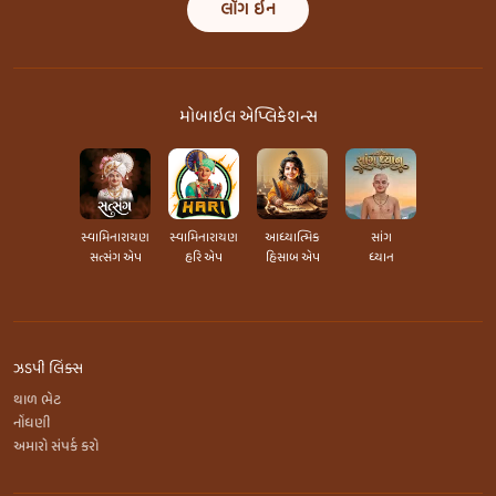
લૉગ ઇન
મોબાઇલ એપ્લિકેશન્સ
સ્વામિનારાયણ
સ્વામિનારાયણ
આધ્યાત્મિક
સાંગ
સત્સંગ એપ
હરિ એપ
હિસાબ એપ
ધ્યાન
ઝડપી લિંક્સ
થાળ ભેટ
નોંધણી
અમારો સંપર્ક કરો