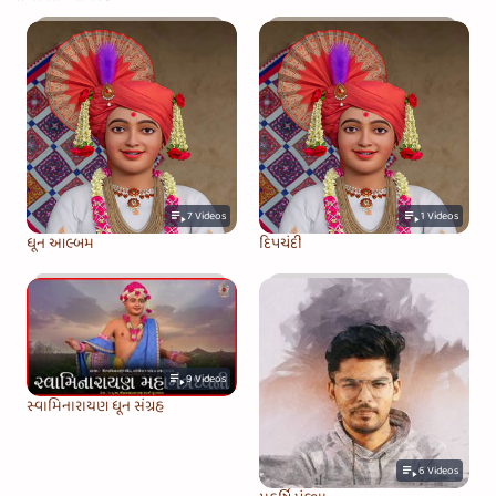
7
Videos
1
Videos
ધૂન આલ્બમ
દિપચંદી
9
Videos
સ્વામિનારાયણ ધૂન સંગ્રહ
6
Videos