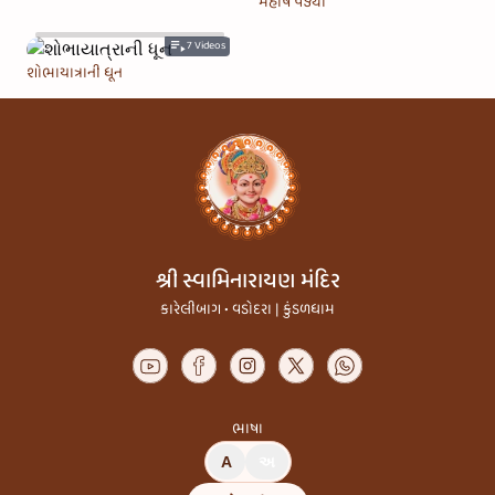
મહર્ષિ પંડ્યા
7
Videos
શોભાયાત્રાની ધૂન
શ્રી સ્વામિનારાયણ મંદિર
કારેલીબાગ • વડોદરા | કુંડળધામ
ભાષા
A
અ