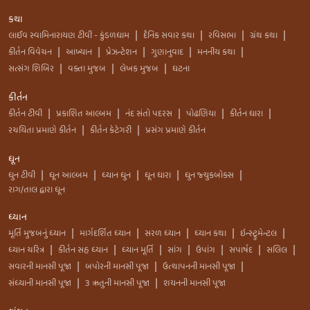
કથા
લાઈવ સ્વામિનારાયણ ટીવી - કુંડળધામ
દૈનિક સવાર કથા
રવિસભા
ગ્રંથ કથા
|
|
|
|
કીર્તન વિવેચન
આખ્યાન
પ્રેઝન્ટેશન
ગુણાનુવાદ
મનનીય કથા
|
|
|
|
|
સત્સંગ શિબિર
વક્તા મુજબ
લેખક મુજબ
ઘટના
|
|
|
કીર્તન
કીર્તન ટીવી
પ્રકાશિત આલ્બમ
નંદ સંતો પદરસ
પોઢણિયા
કીર્તન ધારા
|
|
|
|
|
રચયિતા પ્રમાણે કીર્તન
કીર્તન કેટેગરી
પ્રસંગ પ્રમાણે કીર્તન
|
|
ધૂન
ધુન ટીવી
ધૂન આલ્બમ
ધ્યાન ધુન
ધૂન ધારા
ધુન જ્યુકબોક્સ
|
|
|
|
|
રાગ/તાલ દ્વારા ધૂન
ધ્યાન
મૂર્તિ મુજબનું ધ્યાન
માર્ગદર્શિત ધ્યાન
સરળ ધ્યાન
ધ્યાન કથા
ઇન્સ્ટ્રુમેન્ટલ
|
|
|
|
|
ધ્યાન ચરિત્ર
કીર્તન સહ ધ્યાન
ધ્યાન મૂર્તિ
સાંગ
ઉપાંગ
સપાર્ષદ
સલિલ
|
|
|
|
|
|
|
સવારની માનસી પૂજા
બપોરની માનસી પૂજા
ઉત્થાપનની માનસી પૂજા
|
|
|
સંધ્યાની માનસી પૂજા
3 ઋતુની માનસી પૂજા
શયનની માનસી પૂજા
|
|