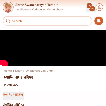
Shree Swaminarayan Temple
Karelibaug - Vadodara | Kundaldham
Home
Dhun
Swaminarayan Dhun Jukebox
સ્વામિનારાયણ ફોરેવર
14 Aug 2021
સંબંધિત પ્લેલિસ્ટ
સંબંધિત પ્લેલિસ્ટ