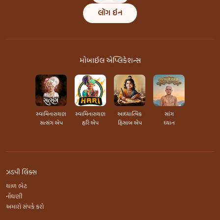
લૉગ ઇન
મોબાઇલ એપ્લિકેશન્સ
સ્વામિનારાયણ
સ્વામિનારાયણ
આધ્યાત્મિક
સાંગ
સત્સંગ એપ
હરિ એપ
હિસાબ એપ
ધ્યાન
ઝડપી લિંક્સ
થાળ ભેટ
નોંધણી
અમારો સંપર્ક કરો