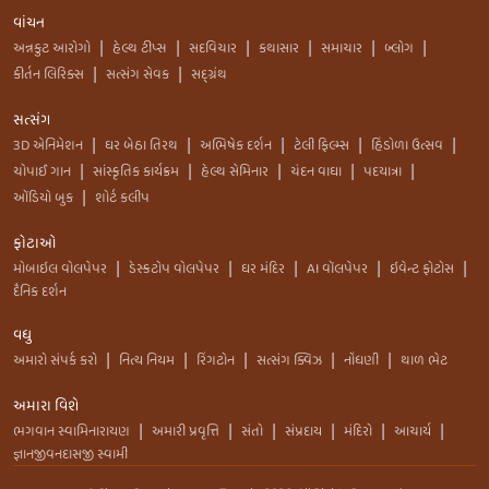
વાંચન
અન્નકુટ આરોગો
હેલ્થ ટીપ્સ
સદવિચાર
કથાસાર
સમાચાર
બ્લોગ
|
|
|
|
|
|
કીર્તન લિરિક્સ
સત્સંગ સેવક
સદ્ગ્રંથ
|
|
સત્સંગ
3D એનિમેશન
ઘર બેઠા તિરથ
અભિષેક દર્શન
ટેલી ફિલ્મ્સ
હિંડોળા ઉત્સવ
|
|
|
|
|
ચોપાઈ ગાન
સાંસ્કૃતિક કાર્યક્રમ
હેલ્થ સેમિનાર
ચંદન વાઘા
પદયાત્રા
|
|
|
|
|
ઑડિયો બુક
શોર્ટ કલીપ
|
ફોટાઓ
મોબાઇલ વોલપેપર
ડેસ્કટોપ વોલપેપર
ઘર મંદિર
AI વૉલપેપર
ઇવેન્ટ ફોટોસ
|
|
|
|
|
દૈનિક દર્શન
વધુ
અમારો સંપર્ક કરો
નિત્ય નિયમ
રિંગટોન
સત્સંગ ક્વિઝ
નોંધણી
થાળ ભેટ
|
|
|
|
|
અમારા વિશે
ભગવાન સ્વામિનારાયણ
અમારી પ્રવૃત્તિ
સંતો
સંપ્રદાય
મંદિરો
આચાર્ય
|
|
|
|
|
|
જ્ઞાનજીવનદાસજી સ્વામી