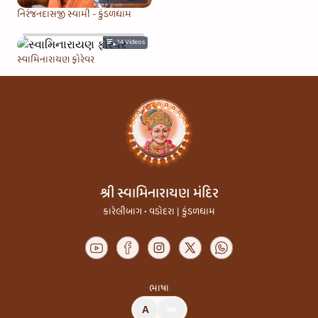
નિરંજનદાસજી સ્વામી - કુંડળધામ
14
Videos
સ્વામિનારાયણ ફોરેવર
શ્રી સ્વામિનારાયણ મંદિર
કારેલીબાગ • વડોદરા | કુંડળધામ
ભાષા
A
અ