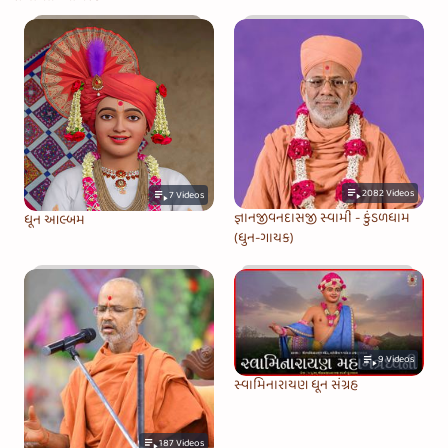
2082
Videos
7
Videos
જ્ઞાનજીવનદાસજી સ્વામી - કુંડળધામ
ધૂન આલ્બમ
(ધુન-ગાયક)
9
Videos
સ્વામિનારાયણ ધૂન સંગ્રહ
187
Videos