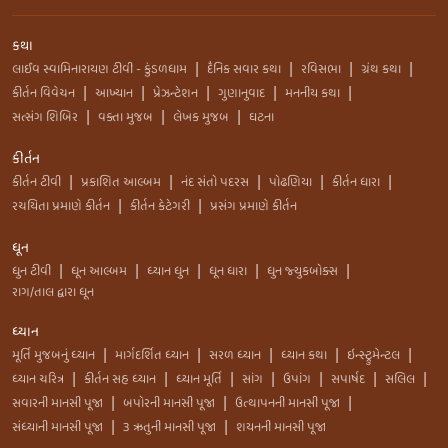
કથા
લાઈવ સ્વામિનારાયણ ટીવી - કુંડળધામ
દૈનિક સવાર કથા
રવિસભા
ગ્રંથ કથા
|
|
|
|
કીર્તન વિવેચન
આખ્યાન
પ્રેઝન્ટેશન
ગુણાનુવાદ
મનનીય કથા
|
|
|
|
|
સત્સંગ શિબિર
વક્તા મુજબ
લેખક મુજબ
ઘટના
|
|
|
કીર્તન
કીર્તન ટીવી
પ્રકાશિત આલ્બમ
નંદ સંતો પદરસ
પોઢણિયા
કીર્તન ધારા
|
|
|
|
|
રચયિતા પ્રમાણે કીર્તન
કીર્તન કેટેગરી
પ્રસંગ પ્રમાણે કીર્તન
|
|
ધૂન
ધુન ટીવી
ધૂન આલ્બમ
ધ્યાન ધુન
ધૂન ધારા
ધુન જ્યુકબોક્સ
|
|
|
|
|
રાગ/તાલ દ્વારા ધૂન
ધ્યાન
મૂર્તિ મુજબનું ધ્યાન
માર્ગદર્શિત ધ્યાન
સરળ ધ્યાન
ધ્યાન કથા
ઇન્સ્ટ્રુમેન્ટલ
|
|
|
|
|
ધ્યાન ચરિત્ર
કીર્તન સહ ધ્યાન
ધ્યાન મૂર્તિ
સાંગ
ઉપાંગ
સપાર્ષદ
સલિલ
|
|
|
|
|
|
|
સવારની માનસી પૂજા
બપોરની માનસી પૂજા
ઉત્થાપનની માનસી પૂજા
|
|
|
સંધ્યાની માનસી પૂજા
3 ઋતુની માનસી પૂજા
શયનની માનસી પૂજા
|
|