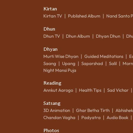
Kirtan
Kirtan TV
Published Album
Nand Santo 
|
|
Dhun
Dhun TV
Dhun Album
Dhyan Dhun
Dh
|
|
|
Dhyan
Murti Wise Dhyan
Guided Meditations
E
|
|
Saang
Upang
Saparshad
Salil
Morn
|
|
|
|
Night Mansi Puja
Reading
Annkut Aarogo
Health Tips
Sad Vichar
|
|
|
Satsang
3D Animation
Ghar Betha Tirth
Abhishe
|
|
Chandan Vagha
Padyatra
Audio Book
|
|
|
Photos