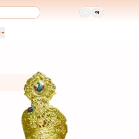
A
અ
e