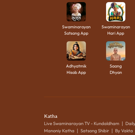
Swaminarayan
Swaminarayan
Satsang App
Hari App
Adhyatmik
Saang
Hisab App
Dhyan
Katha
Live Swaminarayan TV - Kundaldham
Dail
|
Manoniy Katha
Satsang Shibir
By Vakta
|
|