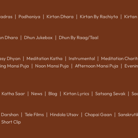
Padras
Podhaniya
Kirtan Dhara
Kirtan By Rachiyta
Kirtan
|
|
|
|
un Dhara
Dhun Jukebox
Dhun By Raag/Taal
|
|
asy Dhyan
Meditation Katha
Instrumental
Meditation Charit
|
|
|
ing Mansi Puja
Noon Mansi Puja
Afternoon Mansi Puja
Evenin
|
|
|
Katha Saar
News
Blog
Kirtan Lyrics
Satsang Sevak
Sa
|
|
|
|
|
k Darshan
Tele Films
Hindola Utsav
Chopai Gaan
Sanskrut
|
|
|
|
Short Clip