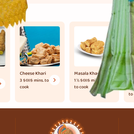
Cheese Khari
Masala Khari
Va
3 કલાક
mins. to
1 ½ કલાક
mins.
Ro
cook
to cook
65
to