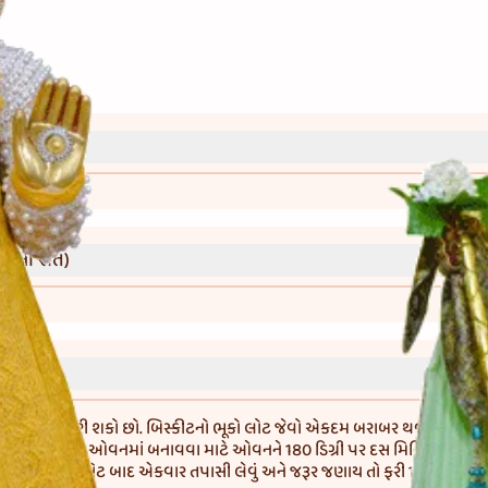
્રી)
વાની રીત)
િસ્કીટ વાપરી શકો છો. બિસ્કીટનો ભૂકો લોટ જેવો એકદમ બરાબર થવો જોઇએ. કેક
 છે. આ કેકને ઓવનમાં બનાવવા માટે ઓવનને 180 ડિગ્રી પર દસ મિનિટ માટે પ્રીહિટ
 મૂકવું, 25 મિનિટ બાદ એકવાર તપાસી લેવું અને જરૂર જણાય તો ફરી 10 મિનિટ થવા 