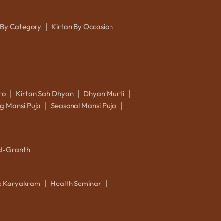
 By Category
Kirtan By Occasion
|
ro
Kirtan Sah Dhyan
Dhyan Murti
|
|
|
g Mansi Puja
Seasonal Mansi Puja
|
|
d-Granth
ik Karyakram
Health Seminar
|
|