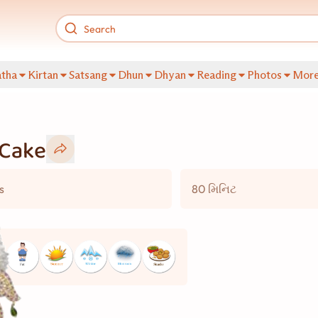
tha
Kirtan
Satsang
Dhun
Dhyan
Reading
Photos
Mor
 Cake
s
80 મિનિટ