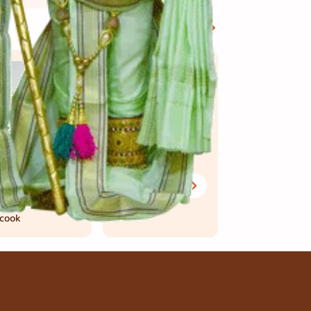
View More
nilla Cream
Butter Khari
ll
1 કલાક
mins. to
cook
 મિનિટ
mins.
 cook