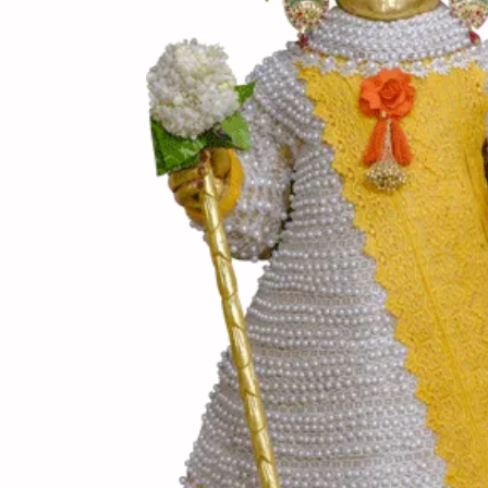
(સામગ
Ingredients
(બનાવ
Directions
(નોંધ)
Notes
તમારી પસંદના કોઈ પણ બ
પસંદના નટ્સ ઉમેરી શકાય
35 મિનિટ બેક કરવા માટે