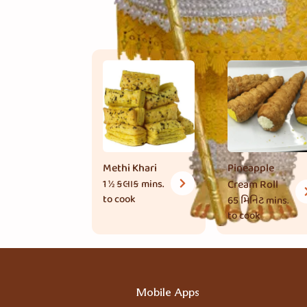
Methi Khari
Pineapple
1 ½ કલાક
mins.
Cream Roll
to cook
65 મિનિટ
mins.
to cook
Mobile Apps