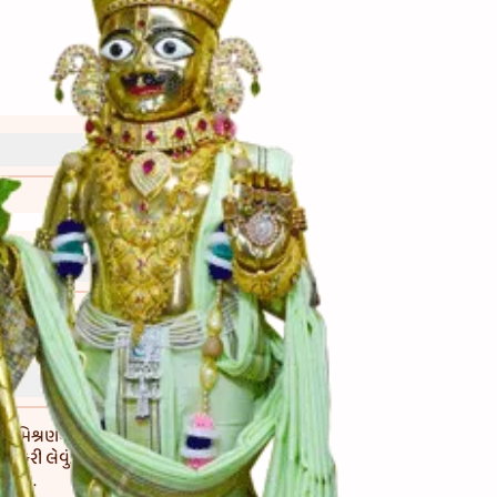
 મિશ્રણમાં તમારી
 કરી લેવું. ત્યારબાદ
દેવું.