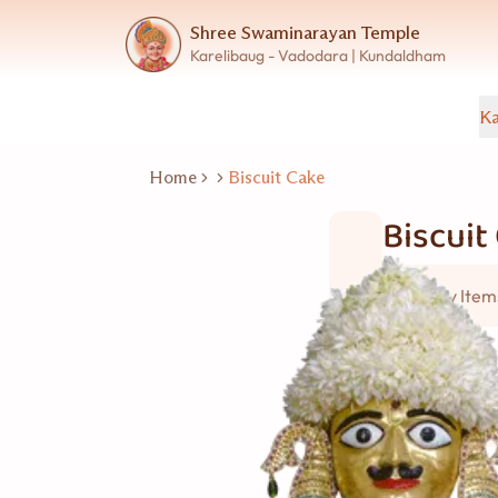
Shree Swaminarayan Temple
Karelibaug - Vadodara | Kundaldham
Ka
Home
Biscuit Cake
Biscuit
Bakery Item
Good for