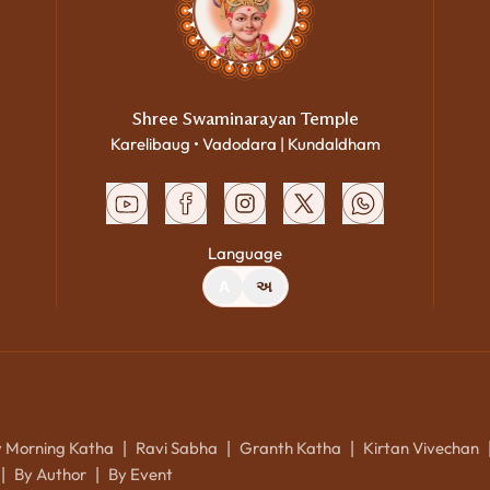
Shree Swaminarayan Temple
Karelibaug • Vadodara | Kundaldham
Language
A
અ
y Morning Katha
Ravi Sabha
Granth Katha
Kirtan Vivechan
|
|
|
By Author
By Event
|
|