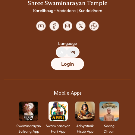
Shree Swaminarayan Temple
Karelibaug • Vadodara | Kundaldham
Language
A
અ
Login
Mobile Apps
Swaminarayan
Swaminarayan
Adhyatmik
Saang
Satsang App
Hari App
Hisab App
Dhyan