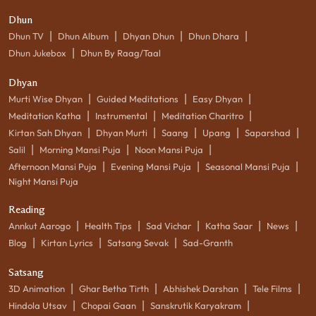
Dhun
|
|
|
|
Dhun TV
Dhun Album
Dhyan Dhun
Dhun Dhara
|
Dhun Jukebox
Dhun By Raag/Taal
Dhyan
|
|
|
Murti Wise Dhyan
Guided Meditations
Easy Dhyan
|
|
|
Meditation Katha
Instrumental
Meditation Charitro
|
|
|
|
|
Kirtan Sah Dhyan
Dhyan Murti
Saang
Upang
Saparshad
|
|
|
Salil
Morning Mansi Puja
Noon Mansi Puja
|
|
|
Afternoon Mansi Puja
Evening Mansi Puja
Seasonal Mansi Puja
Night Mansi Puja
Reading
|
|
|
|
|
Annkut Aarogo
Health Tips
Sad Vichar
Katha Saar
News
|
|
|
Blog
Kirtan Lyrics
Satsang Sevak
Sad-Granth
Satsang
|
|
|
|
3D Animation
Ghar Betha Tirth
Abhishek Darshan
Tele Films
|
|
|
Hindola Utsav
Chopai Gaan
Sanskrutik Karyakram