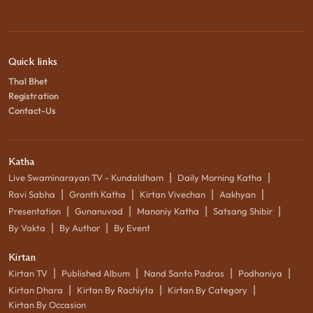
Quick links
Thal Bhet
Registration
Contact-Us
Katha
|
|
Live Swaminarayan TV - Kundaldham
Daily Morning Katha
|
|
|
|
Ravi Sabha
Granth Katha
Kirtan Vivechan
Aakhyan
|
|
|
|
Presentation
Gunanuvad
Manoniy Katha
Satsang Shibir
|
|
By Vakta
By Author
By Event
Kirtan
|
|
|
|
Kirtan TV
Published Album
Nand Santo Padras
Podhaniya
|
|
|
Kirtan Dhara
Kirtan By Rachiyta
Kirtan By Category
Kirtan By Occasion