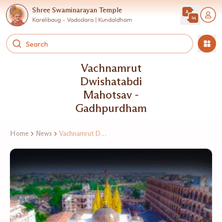
Shree Swaminarayan Temple
Karelibaug - Vadodara | Kundaldham
Vachnamrut
Dwishatabdi
Mahotsav -
Gadhpurdham
Home
News
Vachnamrut Dwishatabdi Mahotsav - Gadhpurdham