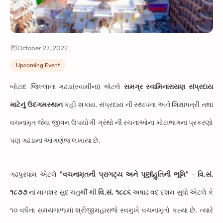
October 27, 2022
Upcoming Event
બોટાદ જિલ્લાના ગઢડા(સ્વામીના) એટલે
સમગ્ર સ્વામિનારાયણ સંપ્રદાય
માટેનું ઉદગમસ્થાન
કહી શકાય. સંપ્રદાય ની સ્થાપના અને શિક્ષાપત્રી તથા
વચનામૃત જેવા જીવન ઉપયોગી ગ્રંથો ની રચનાઓના મોટાભાગના પ્રકરણો
પણ ગઢડાના આંગણેજ લખાયા છે.
ગઢપુરધામ એટલે
"વચનામૃતની પ્રાગટ્ય અને પૂર્ણાહુતિની ભૂમિ"
-
વિ.સં.
૧૮૭૭
નાં માગશર સુદ ચતુર્થી થી
વિ.સં. ૧૮૮૬
અષાઢ વદ દશમ સુધી એટલે કે
૧૦ વર્ષના સમયગાળામાં શ્રીજીમહારાજે સ્વમુખે વચનામૃતો કહ્યા છે. ત્યારે