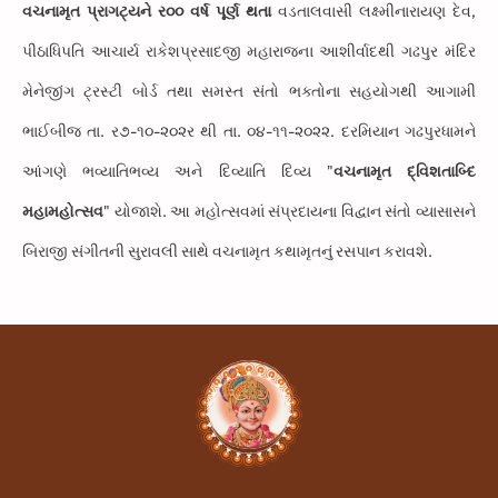
વચનામૃત પ્રાગટ્યને ર૦૦ વર્ષ પૂર્ણ થતા
વડતાલવાસી લક્ષ્મીનારાયણ દેવ,
પીઠાધિપતિ આચાર્ય રાકેશપ્રસાદજી મહારાજના આશીર્વાદથી ગઢપુર મંદિર
મેનેજીંગ ટ્રસ્ટી બોર્ડ તથા સમસ્ત સંતો ભક્તોના સહયોગથી આગામી
ભાઈબીજ તા. ર૭-૧૦-૨૦૨ર થી તા. ૦૪-૧૧-૨૦૨૨. દરમિયાન ગઢપુરધામને
આંગણે ભવ્યાતિભવ્ય અને દિવ્યાતિ દિવ્ય "
વચનામૃત દ્વિશતાબ્દિ
મહામહોત્સવ
" યોજાશે. આ મહોત્સવમાં સંપ્રદાયના વિદ્વાન સંતો વ્યાસાસને
બિરાજી સંગીતની સુરાવલી સાથે વચનામૃત કથામૃતનું રસપાન કરાવશે.