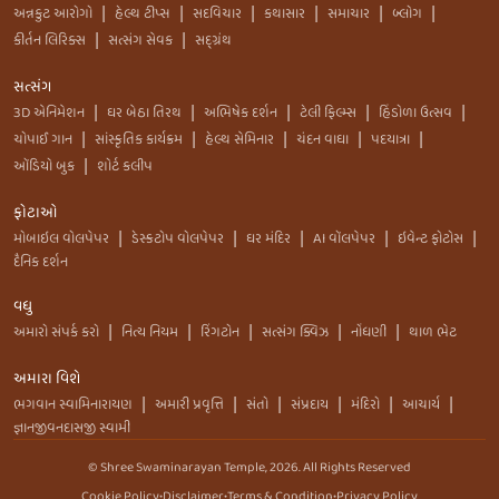
અન્નકુટ આરોગો
હેલ્થ ટીપ્સ
સદવિચાર
કથાસાર
સમાચાર
બ્લોગ
|
|
|
|
|
|
કીર્તન લિરિક્સ
સત્સંગ સેવક
સદ્ગ્રંથ
|
|
સત્સંગ
3D એનિમેશન
ઘર બેઠા તિરથ
અભિષેક દર્શન
ટેલી ફિલ્મ્સ
હિંડોળા ઉત્સવ
|
|
|
|
|
ચોપાઈ ગાન
સાંસ્કૃતિક કાર્યક્રમ
હેલ્થ સેમિનાર
ચંદન વાઘા
પદયાત્રા
|
|
|
|
|
ઑડિયો બુક
શોર્ટ કલીપ
|
ફોટાઓ
મોબાઇલ વોલપેપર
ડેસ્કટોપ વોલપેપર
ઘર મંદિર
AI વૉલપેપર
ઇવેન્ટ ફોટોસ
|
|
|
|
|
દૈનિક દર્શન
વધુ
અમારો સંપર્ક કરો
નિત્ય નિયમ
રિંગટોન
સત્સંગ ક્વિઝ
નોંધણી
થાળ ભેટ
|
|
|
|
|
અમારા વિશે
ભગવાન સ્વામિનારાયણ
અમારી પ્રવૃત્તિ
સંતો
સંપ્રદાય
મંદિરો
આચાર્ય
|
|
|
|
|
|
જ્ઞાનજીવનદાસજી સ્વામી
© Shree Swaminarayan Temple,
2026
. All Rights Reserved
Cookie Policy
•
Disclaimer
•
Terms & Condition
•
Privacy Policy