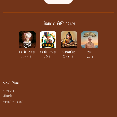
મોબાઇલ એપ્લિકેશન્સ
સ્વામિનારાયણ
સ્વામિનારાયણ
આધ્યાત્મિક
સાંગ
સત્સંગ એપ
હરિ એપ
હિસાબ એપ
ધ્યાન
ઝડપી લિંક્સ
થાળ ભેટ
નોંધણી
અમારો સંપર્ક કરો