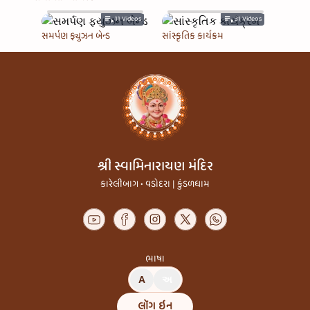
11
Videos
31
Videos
સમર્પણ ફ્યુઝન બેન્ડ
સાંસ્કૃતિક કાર્યક્રમ
શ્રી સ્વામિનારાયણ મંદિર
કારેલીબાગ • વડોદરા | કુંડળધામ
ભાષા
A
અ
લૉગ ઇન