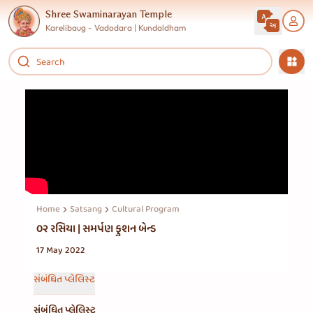
Shree Swaminarayan Temple
Karelibaug - Vadodara | Kundaldham
Home
Satsang
Cultural Program
૦૨ રસિયા | સમર્પણ ફુશન બેન્ડ
17 May 2022
સંબંધિત પ્લેલિસ્ટ
સંબંધિત પ્લેલિસ્ટ