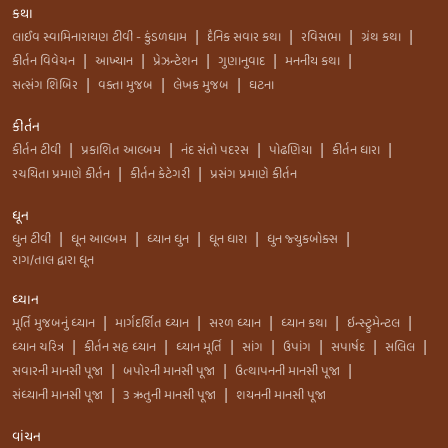
કથા
લાઈવ સ્વામિનારાયણ ટીવી - કુંડળધામ
દૈનિક સવાર કથા
રવિસભા
ગ્રંથ કથા
|
|
|
|
કીર્તન વિવેચન
આખ્યાન
પ્રેઝન્ટેશન
ગુણાનુવાદ
મનનીય કથા
|
|
|
|
|
સત્સંગ શિબિર
વક્તા મુજબ
લેખક મુજબ
ઘટના
|
|
|
કીર્તન
કીર્તન ટીવી
પ્રકાશિત આલ્બમ
નંદ સંતો પદરસ
પોઢણિયા
કીર્તન ધારા
|
|
|
|
|
રચયિતા પ્રમાણે કીર્તન
કીર્તન કેટેગરી
પ્રસંગ પ્રમાણે કીર્તન
|
|
ધૂન
ધુન ટીવી
ધૂન આલ્બમ
ધ્યાન ધુન
ધૂન ધારા
ધુન જ્યુકબોક્સ
|
|
|
|
|
રાગ/તાલ દ્વારા ધૂન
ધ્યાન
મૂર્તિ મુજબનું ધ્યાન
માર્ગદર્શિત ધ્યાન
સરળ ધ્યાન
ધ્યાન કથા
ઇન્સ્ટ્રુમેન્ટલ
|
|
|
|
|
ધ્યાન ચરિત્ર
કીર્તન સહ ધ્યાન
ધ્યાન મૂર્તિ
સાંગ
ઉપાંગ
સપાર્ષદ
સલિલ
|
|
|
|
|
|
|
સવારની માનસી પૂજા
બપોરની માનસી પૂજા
ઉત્થાપનની માનસી પૂજા
|
|
|
સંધ્યાની માનસી પૂજા
3 ઋતુની માનસી પૂજા
શયનની માનસી પૂજા
|
|
વાંચન