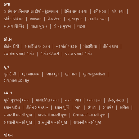
કથા
લાઈવ સ્વામિનારાયણ ટીવી - કુંડળધામ
દૈનિક સવાર કથા
રવિસભા
ગ્રંથ કથા
|
|
|
|
કીર્તન વિવેચન
આખ્યાન
પ્રેઝન્ટેશન
ગુણાનુવાદ
મનનીય કથા
|
|
|
|
|
સત્સંગ શિબિર
વક્તા મુજબ
લેખક મુજબ
ઘટના
|
|
|
કીર્તન
કીર્તન ટીવી
પ્રકાશિત આલ્બમ
નંદ સંતો પદરસ
પોઢણિયા
કીર્તન ધારા
|
|
|
|
|
રચયિતા પ્રમાણે કીર્તન
કીર્તન કેટેગરી
પ્રસંગ પ્રમાણે કીર્તન
|
|
ધૂન
ધુન ટીવી
ધૂન આલ્બમ
ધ્યાન ધુન
ધૂન ધારા
ધુન જ્યુકબોક્સ
|
|
|
|
|
રાગ/તાલ દ્વારા ધૂન
ધ્યાન
મૂર્તિ મુજબનું ધ્યાન
માર્ગદર્શિત ધ્યાન
સરળ ધ્યાન
ધ્યાન કથા
ઇન્સ્ટ્રુમેન્ટલ
|
|
|
|
|
ધ્યાન ચરિત્ર
કીર્તન સહ ધ્યાન
ધ્યાન મૂર્તિ
સાંગ
ઉપાંગ
સપાર્ષદ
સલિલ
|
|
|
|
|
|
|
સવારની માનસી પૂજા
બપોરની માનસી પૂજા
ઉત્થાપનની માનસી પૂજા
|
|
|
સંધ્યાની માનસી પૂજા
3 ઋતુની માનસી પૂજા
શયનની માનસી પૂજા
|
|
વાંચન