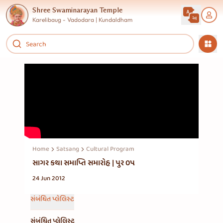
Shree Swaminarayan Temple
Karelibaug - Vadodara | Kundaldham
Home
Satsang
Cultural Program
સાગર કથા સમાપ્તિ સમારોહ | પુર ૦૫
24 Jun 2012
સંબંધિત પ્લેલિસ્ટ
સંબંધિત પ્લેલિસ્ટ