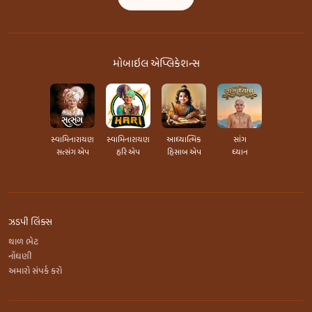
મોબાઇલ એપ્લિકેશન્સ
સ્વામિનારાયણ
સ્વામિનારાયણ
આધ્યાત્મિક
સાંગ
સત્સંગ એપ
હરિ એપ
હિસાબ એપ
ધ્યાન
ઝડપી લિંક્સ
થાળ ભેટ
નોંધણી
અમારો સંપર્ક કરો