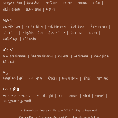
અન્નકુટ આરોગો
હેલ્થ ટીપ્સ
સદવિચાર
કથાસાર
સમાચાર
બ્લોગ
|
|
|
|
|
|
કીર્તન લિરિક્સ
સત્સંગ સેવક
સદ્ગ્રંથ
|
|
સત્સંગ
3D એનિમેશન
ઘર બેઠા તિરથ
અભિષેક દર્શન
ટેલી ફિલ્મ્સ
હિંડોળા ઉત્સવ
|
|
|
|
|
ચોપાઈ ગાન
સાંસ્કૃતિક કાર્યક્રમ
હેલ્થ સેમિનાર
ચંદન વાઘા
પદયાત્રા
|
|
|
|
|
ઑડિયો બુક
શોર્ટ કલીપ
|
ફોટાઓ
મોબાઇલ વોલપેપર
ડેસ્કટોપ વોલપેપર
ઘર મંદિર
AI વૉલપેપર
ઇવેન્ટ ફોટોસ
|
|
|
|
|
દૈનિક દર્શન
વધુ
અમારો સંપર્ક કરો
નિત્ય નિયમ
રિંગટોન
સત્સંગ ક્વિઝ
નોંધણી
થાળ ભેટ
|
|
|
|
|
અમારા વિશે
ભગવાન સ્વામિનારાયણ
અમારી પ્રવૃત્તિ
સંતો
સંપ્રદાય
મંદિરો
આચાર્ય
|
|
|
|
|
|
જ્ઞાનજીવનદાસજી સ્વામી
© Shree Swaminarayan Temple,
2026
. All Rights Reserved
Cookie Policy
•
Disclaimer
•
Terms & Condition
•
Privacy Policy