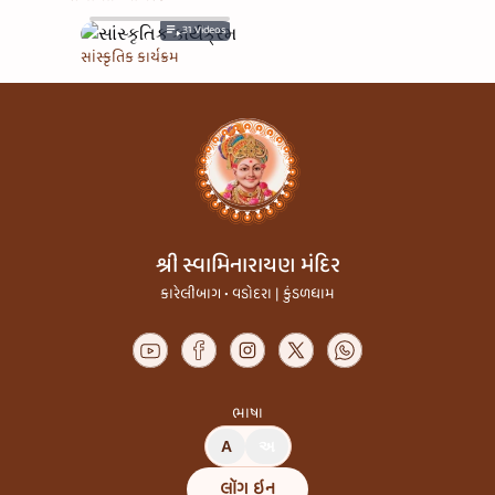
31
Videos
સાંસ્કૃતિક કાર્યક્રમ
શ્રી સ્વામિનારાયણ મંદિર
કારેલીબાગ • વડોદરા | કુંડળધામ
ભાષા
A
અ
લૉગ ઇન