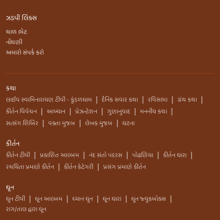
ઝડપી લિંક્સ
થાળ ભેટ
નોંધણી
અમારો સંપર્ક કરો
કથા
લાઈવ સ્વામિનારાયણ ટીવી - કુંડળધામ
દૈનિક સવાર કથા
રવિસભા
ગ્રંથ કથા
|
|
|
|
કીર્તન વિવેચન
આખ્યાન
પ્રેઝન્ટેશન
ગુણાનુવાદ
મનનીય કથા
|
|
|
|
|
સત્સંગ શિબિર
વક્તા મુજબ
લેખક મુજબ
ઘટના
|
|
|
કીર્તન
કીર્તન ટીવી
પ્રકાશિત આલ્બમ
નંદ સંતો પદરસ
પોઢણિયા
કીર્તન ધારા
|
|
|
|
|
રચયિતા પ્રમાણે કીર્તન
કીર્તન કેટેગરી
પ્રસંગ પ્રમાણે કીર્તન
|
|
ધૂન
ધુન ટીવી
ધૂન આલ્બમ
ધ્યાન ધુન
ધૂન ધારા
ધુન જ્યુકબોક્સ
|
|
|
|
|
રાગ/તાલ દ્વારા ધૂન