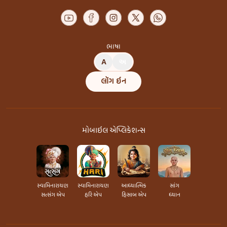
ભાષા
A
અ
લૉગ ઇન
મોબાઇલ એપ્લિકેશન્સ
સ્વામિનારાયણ
સ્વામિનારાયણ
આધ્યાત્મિક
સાંગ
સત્સંગ એપ
હરિ એપ
હિસાબ એપ
ધ્યાન