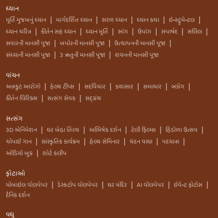
ધ્યાન
મૂર્તિ મુજબનું ધ્યાન
માર્ગદર્શિત ધ્યાન
સરળ ધ્યાન
ધ્યાન કથા
ઇન્સ્ટ્રુમેન્ટલ
|
|
|
|
|
ધ્યાન ચરિત્ર
કીર્તન સહ ધ્યાન
ધ્યાન મૂર્તિ
સાંગ
ઉપાંગ
સપાર્ષદ
સલિલ
|
|
|
|
|
|
|
સવારની માનસી પૂજા
બપોરની માનસી પૂજા
ઉત્થાપનની માનસી પૂજા
|
|
|
સંધ્યાની માનસી પૂજા
3 ઋતુની માનસી પૂજા
શયનની માનસી પૂજા
|
|
વાંચન
અન્નકુટ આરોગો
હેલ્થ ટીપ્સ
સદવિચાર
કથાસાર
સમાચાર
બ્લોગ
|
|
|
|
|
|
કીર્તન લિરિક્સ
સત્સંગ સેવક
સદ્ગ્રંથ
|
|
સત્સંગ
3D એનિમેશન
ઘર બેઠા તિરથ
અભિષેક દર્શન
ટેલી ફિલ્મ્સ
હિંડોળા ઉત્સવ
|
|
|
|
|
ચોપાઈ ગાન
સાંસ્કૃતિક કાર્યક્રમ
હેલ્થ સેમિનાર
ચંદન વાઘા
પદયાત્રા
|
|
|
|
|
ઑડિયો બુક
શોર્ટ કલીપ
|
ફોટાઓ
મોબાઇલ વોલપેપર
ડેસ્કટોપ વોલપેપર
ઘર મંદિર
AI વૉલપેપર
ઇવેન્ટ ફોટોસ
|
|
|
|
|
દૈનિક દર્શન
વધુ