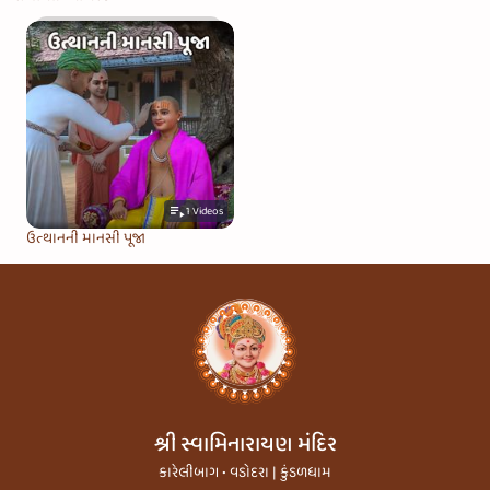
1
Videos
ઉત્થાનની માનસી પૂજા
શ્રી સ્વામિનારાયણ મંદિર
કારેલીબાગ • વડોદરા | કુંડળધામ