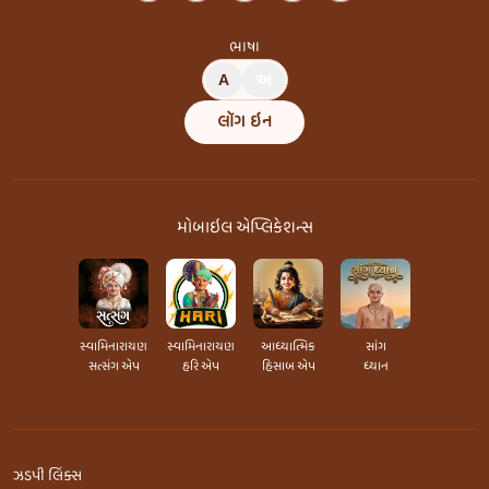
ભાષા
A
અ
લૉગ ઇન
મોબાઇલ એપ્લિકેશન્સ
સ્વામિનારાયણ
સ્વામિનારાયણ
આધ્યાત્મિક
સાંગ
સત્સંગ એપ
હરિ એપ
હિસાબ એપ
ધ્યાન
ઝડપી લિંક્સ