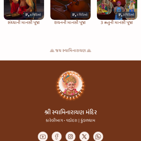
4
વિડિઓ
1
વિડિઓ
3
વિડિઓ
સંધ્યાની માનસી પૂજા
શયનની માનસી પૂજા
3 ઋતુની માનસી પૂજા
🙏 જય સ્વામિનારાયણ 🙏
શ્રી સ્વામિનારાયણ મંદિર
કારેલીબાગ • વડોદરા | કુંડળધામ