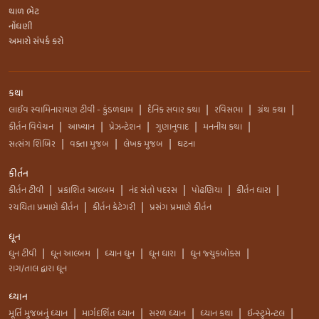
થાળ ભેટ
નોંધણી
અમારો સંપર્ક કરો
કથા
લાઈવ સ્વામિનારાયણ ટીવી - કુંડળધામ
દૈનિક સવાર કથા
રવિસભા
ગ્રંથ કથા
|
|
|
|
કીર્તન વિવેચન
આખ્યાન
પ્રેઝન્ટેશન
ગુણાનુવાદ
મનનીય કથા
|
|
|
|
|
સત્સંગ શિબિર
વક્તા મુજબ
લેખક મુજબ
ઘટના
|
|
|
કીર્તન
કીર્તન ટીવી
પ્રકાશિત આલ્બમ
નંદ સંતો પદરસ
પોઢણિયા
કીર્તન ધારા
|
|
|
|
|
રચયિતા પ્રમાણે કીર્તન
કીર્તન કેટેગરી
પ્રસંગ પ્રમાણે કીર્તન
|
|
ધૂન
ધુન ટીવી
ધૂન આલ્બમ
ધ્યાન ધુન
ધૂન ધારા
ધુન જ્યુકબોક્સ
|
|
|
|
|
રાગ/તાલ દ્વારા ધૂન
ધ્યાન
મૂર્તિ મુજબનું ધ્યાન
માર્ગદર્શિત ધ્યાન
સરળ ધ્યાન
ધ્યાન કથા
ઇન્સ્ટ્રુમેન્ટલ
|
|
|
|
|