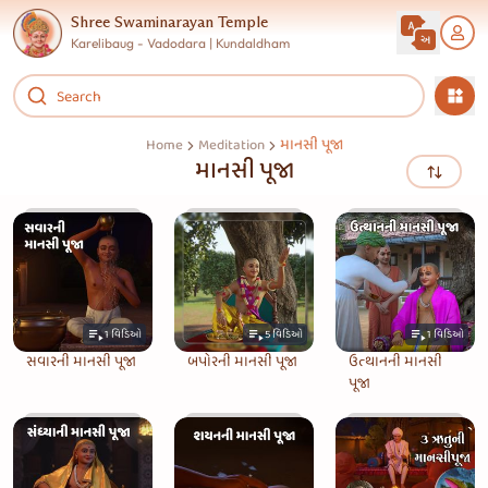
Shree Swaminarayan Temple
Karelibaug - Vadodara | Kundaldham
માનસી પૂજા
Home
Meditation
માનસી પૂજા
1
વિડિઓ
5
વિડિઓ
1
વિડિઓ
સવારની માનસી પૂજા
બપોરની માનસી પૂજા
ઉત્થાનની માનસી
પૂજા