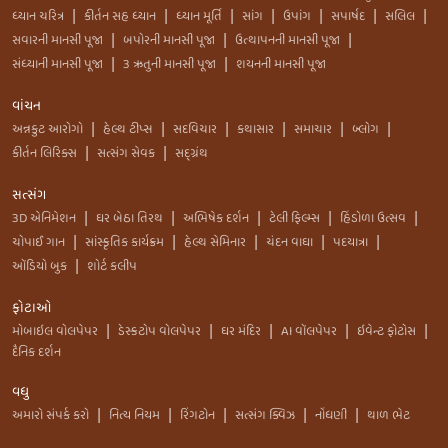
ધ્યાન ચરિત્ર
કીર્તન સહ ધ્યાન
ધ્યાન મૂર્તિ
સાંગ
ઉપાંગ
સપાર્ષદ
સલિલ
|
|
|
|
|
|
|
સવારની માનસી પૂજા
બપોરની માનસી પૂજા
ઉત્થાપનની માનસી પૂજા
|
|
|
સંધ્યાની માનસી પૂજા
3 ઋતુની માનસી પૂજા
શયનની માનસી પૂજા
|
|
વાંચન
અન્નકુટ આરોગો
હેલ્થ ટીપ્સ
સદવિચાર
કથાસાર
સમાચાર
બ્લોગ
|
|
|
|
|
|
કીર્તન લિરિક્સ
સત્સંગ સેવક
સદ્ગ્રંથ
|
|
સત્સંગ
3D એનિમેશન
ઘર બેઠા તિરથ
અભિષેક દર્શન
ટેલી ફિલ્મ્સ
હિંડોળા ઉત્સવ
|
|
|
|
|
ચોપાઈ ગાન
સાંસ્કૃતિક કાર્યક્રમ
હેલ્થ સેમિનાર
ચંદન વાઘા
પદયાત્રા
|
|
|
|
|
ઑડિયો બુક
શોર્ટ કલીપ
|
ફોટાઓ
મોબાઇલ વોલપેપર
ડેસ્કટોપ વોલપેપર
ઘર મંદિર
AI વૉલપેપર
ઇવેન્ટ ફોટોસ
|
|
|
|
|
દૈનિક દર્શન
વધુ
અમારો સંપર્ક કરો
નિત્ય નિયમ
રિંગટોન
સત્સંગ ક્વિઝ
નોંધણી
થાળ ભેટ
|
|
|
|
|