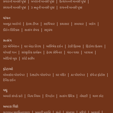
સવારની માનસી પૂજા
બપોરની માનસી પૂજા
ઉત્થાપનની માનસી પૂજા
|
|
|
સંધ્યાની માનસી પૂજા
3 ઋતુની માનસી પૂજા
શયનની માનસી પૂજા
|
|
વાંચન
અન્નકુટ આરોગો
હેલ્થ ટીપ્સ
સદવિચાર
કથાસાર
સમાચાર
બ્લોગ
|
|
|
|
|
|
કીર્તન લિરિક્સ
સત્સંગ સેવક
સદ્ગ્રંથ
|
|
સત્સંગ
3D એનિમેશન
ઘર બેઠા તિરથ
અભિષેક દર્શન
ટેલી ફિલ્મ્સ
હિંડોળા ઉત્સવ
|
|
|
|
|
ચોપાઈ ગાન
સાંસ્કૃતિક કાર્યક્રમ
હેલ્થ સેમિનાર
ચંદન વાઘા
પદયાત્રા
|
|
|
|
|
ઑડિયો બુક
શોર્ટ કલીપ
|
ફોટાઓ
મોબાઇલ વોલપેપર
ડેસ્કટોપ વોલપેપર
ઘર મંદિર
AI વૉલપેપર
ઇવેન્ટ ફોટોસ
|
|
|
|
|
દૈનિક દર્શન
વધુ
અમારો સંપર્ક કરો
નિત્ય નિયમ
રિંગટોન
સત્સંગ ક્વિઝ
નોંધણી
થાળ ભેટ
|
|
|
|
|
અમારા વિશે
ભગવાન સ્વામિનારાયણ
અમારી પ્રવૃત્તિ
સંતો
સંપ્રદાય
મંદિરો
આચાર્ય
|
|
|
|
|
|