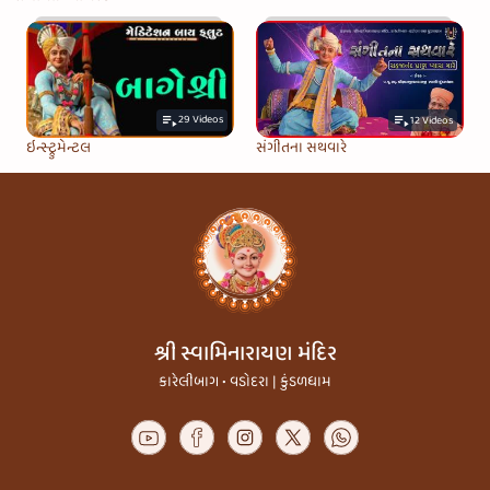
29
Videos
12
Videos
ઇન્સ્ટ્રુમેન્ટલ
સંગીતના સથવારે
શ્રી સ્વામિનારાયણ મંદિર
કારેલીબાગ • વડોદરા | કુંડળધામ