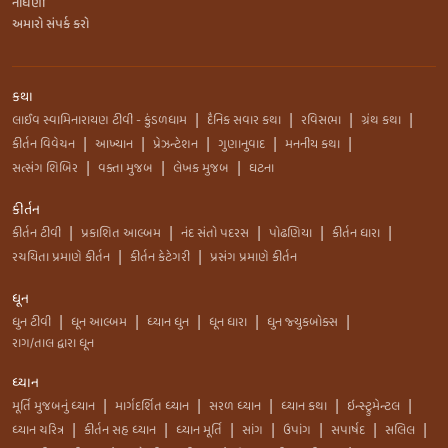
નોંધણી
અમારો સંપર્ક કરો
કથા
લાઈવ સ્વામિનારાયણ ટીવી - કુંડળધામ
દૈનિક સવાર કથા
રવિસભા
ગ્રંથ કથા
|
|
|
|
કીર્તન વિવેચન
આખ્યાન
પ્રેઝન્ટેશન
ગુણાનુવાદ
મનનીય કથા
|
|
|
|
|
સત્સંગ શિબિર
વક્તા મુજબ
લેખક મુજબ
ઘટના
|
|
|
કીર્તન
કીર્તન ટીવી
પ્રકાશિત આલ્બમ
નંદ સંતો પદરસ
પોઢણિયા
કીર્તન ધારા
|
|
|
|
|
રચયિતા પ્રમાણે કીર્તન
કીર્તન કેટેગરી
પ્રસંગ પ્રમાણે કીર્તન
|
|
ધૂન
ધુન ટીવી
ધૂન આલ્બમ
ધ્યાન ધુન
ધૂન ધારા
ધુન જ્યુકબોક્સ
|
|
|
|
|
રાગ/તાલ દ્વારા ધૂન
ધ્યાન
મૂર્તિ મુજબનું ધ્યાન
માર્ગદર્શિત ધ્યાન
સરળ ધ્યાન
ધ્યાન કથા
ઇન્સ્ટ્રુમેન્ટલ
|
|
|
|
|
ધ્યાન ચરિત્ર
કીર્તન સહ ધ્યાન
ધ્યાન મૂર્તિ
સાંગ
ઉપાંગ
સપાર્ષદ
સલિલ
|
|
|
|
|
|
|