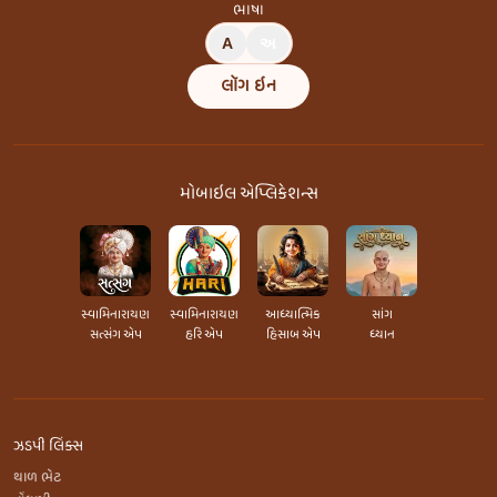
ભાષા
A
અ
લૉગ ઇન
મોબાઇલ એપ્લિકેશન્સ
સ્વામિનારાયણ
સ્વામિનારાયણ
આધ્યાત્મિક
સાંગ
સત્સંગ એપ
હરિ એપ
હિસાબ એપ
ધ્યાન
ઝડપી લિંક્સ
થાળ ભેટ