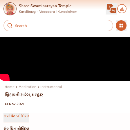
Shree Swaminarayan Temple
Karelibaug - Vadodara | Kundaldham
Home
Meditation
Instrumental
બ્રિંદાવની સારંગ, મલ્હાર
13 Nov 2021
સંબંધિત પ્લેલિસ્ટ
સંબંધિત પ્લેલિસ્ટ