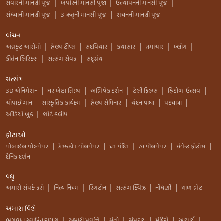
સવારની માનસી પૂજા
બપોરની માનસી પૂજા
ઉત્થાપનની માનસી પૂજા
|
|
|
સંધ્યાની માનસી પૂજા
3 ઋતુની માનસી પૂજા
શયનની માનસી પૂજા
|
|
વાંચન
અન્નકુટ આરોગો
હેલ્થ ટીપ્સ
સદવિચાર
કથાસાર
સમાચાર
બ્લોગ
|
|
|
|
|
|
કીર્તન લિરિક્સ
સત્સંગ સેવક
સદ્ગ્રંથ
|
|
સત્સંગ
3D એનિમેશન
ઘર બેઠા તિરથ
અભિષેક દર્શન
ટેલી ફિલ્મ્સ
હિંડોળા ઉત્સવ
|
|
|
|
|
ચોપાઈ ગાન
સાંસ્કૃતિક કાર્યક્રમ
હેલ્થ સેમિનાર
ચંદન વાઘા
પદયાત્રા
|
|
|
|
|
ઑડિયો બુક
શોર્ટ કલીપ
|
ફોટાઓ
મોબાઇલ વોલપેપર
ડેસ્કટોપ વોલપેપર
ઘર મંદિર
AI વૉલપેપર
ઇવેન્ટ ફોટોસ
|
|
|
|
|
દૈનિક દર્શન
વધુ
અમારો સંપર્ક કરો
નિત્ય નિયમ
રિંગટોન
સત્સંગ ક્વિઝ
નોંધણી
થાળ ભેટ
|
|
|
|
|
અમારા વિશે
ભગવાન સ્વામિનારાયણ
અમારી પ્રવૃત્તિ
સંતો
સંપ્રદાય
મંદિરો
આચાર્ય
|
|
|
|
|
|