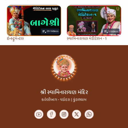
29
Videos
3
Videos
ઇન્સ્ટ્રુમેન્ટલ
સ્વામિનારાયણ મેડીટેશન - 1
શ્રી સ્વામિનારાયણ મંદિર
કારેલીબાગ • વડોદરા | કુંડળધામ