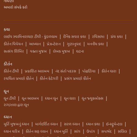
નોંધણી
અમારો સંપર્ક કરો
કથા
લાઈવ સ્વામિનારાયણ ટીવી - કુંડળધામ
દૈનિક સવાર કથા
રવિસભા
ગ્રંથ કથા
|
|
|
|
કીર્તન વિવેચન
આખ્યાન
પ્રેઝન્ટેશન
ગુણાનુવાદ
મનનીય કથા
|
|
|
|
|
સત્સંગ શિબિર
વક્તા મુજબ
લેખક મુજબ
ઘટના
|
|
|
કીર્તન
કીર્તન ટીવી
પ્રકાશિત આલ્બમ
નંદ સંતો પદરસ
પોઢણિયા
કીર્તન ધારા
|
|
|
|
|
રચયિતા પ્રમાણે કીર્તન
કીર્તન કેટેગરી
પ્રસંગ પ્રમાણે કીર્તન
|
|
ધૂન
ધુન ટીવી
ધૂન આલ્બમ
ધ્યાન ધુન
ધૂન ધારા
ધુન જ્યુકબોક્સ
|
|
|
|
|
રાગ/તાલ દ્વારા ધૂન
ધ્યાન
મૂર્તિ મુજબનું ધ્યાન
માર્ગદર્શિત ધ્યાન
સરળ ધ્યાન
ધ્યાન કથા
ઇન્સ્ટ્રુમેન્ટલ
|
|
|
|
|
ધ્યાન ચરિત્ર
કીર્તન સહ ધ્યાન
ધ્યાન મૂર્તિ
સાંગ
ઉપાંગ
સપાર્ષદ
સલિલ
|
|
|
|
|
|
|