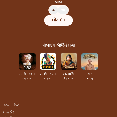
ભાષા
A
અ
લૉગ ઇન
મોબાઇલ એપ્લિકેશન્સ
સ્વામિનારાયણ
સ્વામિનારાયણ
આધ્યાત્મિક
સાંગ
સત્સંગ એપ
હરિ એપ
હિસાબ એપ
ધ્યાન
ઝડપી લિંક્સ
થાળ ભેટ