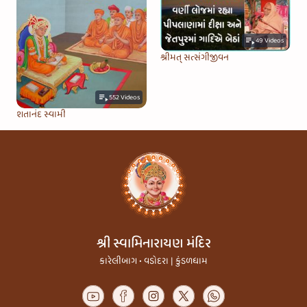
49
Videos
શ્રીમત્ સત્સંગીજીવન
552
Videos
શતાનંદ સ્વામી
શ્રી સ્વામિનારાયણ મંદિર
કારેલીબાગ • વડોદરા | કુંડળધામ