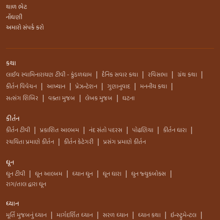
થાળ ભેટ
નોંધણી
અમારો સંપર્ક કરો
કથા
લાઈવ સ્વામિનારાયણ ટીવી - કુંડળધામ
દૈનિક સવાર કથા
રવિસભા
ગ્રંથ કથા
|
|
|
|
કીર્તન વિવેચન
આખ્યાન
પ્રેઝન્ટેશન
ગુણાનુવાદ
મનનીય કથા
|
|
|
|
|
સત્સંગ શિબિર
વક્તા મુજબ
લેખક મુજબ
ઘટના
|
|
|
કીર્તન
કીર્તન ટીવી
પ્રકાશિત આલ્બમ
નંદ સંતો પદરસ
પોઢણિયા
કીર્તન ધારા
|
|
|
|
|
રચયિતા પ્રમાણે કીર્તન
કીર્તન કેટેગરી
પ્રસંગ પ્રમાણે કીર્તન
|
|
ધૂન
ધુન ટીવી
ધૂન આલ્બમ
ધ્યાન ધુન
ધૂન ધારા
ધુન જ્યુકબોક્સ
|
|
|
|
|
રાગ/તાલ દ્વારા ધૂન
ધ્યાન
મૂર્તિ મુજબનું ધ્યાન
માર્ગદર્શિત ધ્યાન
સરળ ધ્યાન
ધ્યાન કથા
ઇન્સ્ટ્રુમેન્ટલ
|
|
|
|
|