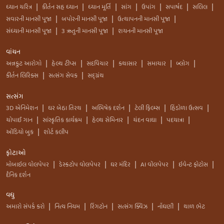
ધ્યાન ચરિત્ર
કીર્તન સહ ધ્યાન
ધ્યાન મૂર્તિ
સાંગ
ઉપાંગ
સપાર્ષદ
સલિલ
|
|
|
|
|
|
|
સવારની માનસી પૂજા
બપોરની માનસી પૂજા
ઉત્થાપનની માનસી પૂજા
|
|
|
સંધ્યાની માનસી પૂજા
3 ઋતુની માનસી પૂજા
શયનની માનસી પૂજા
|
|
વાંચન
અન્નકુટ આરોગો
હેલ્થ ટીપ્સ
સદવિચાર
કથાસાર
સમાચાર
બ્લોગ
|
|
|
|
|
|
કીર્તન લિરિક્સ
સત્સંગ સેવક
સદ્ગ્રંથ
|
|
સત્સંગ
3D એનિમેશન
ઘર બેઠા તિરથ
અભિષેક દર્શન
ટેલી ફિલ્મ્સ
હિંડોળા ઉત્સવ
|
|
|
|
|
ચોપાઈ ગાન
સાંસ્કૃતિક કાર્યક્રમ
હેલ્થ સેમિનાર
ચંદન વાઘા
પદયાત્રા
|
|
|
|
|
ઑડિયો બુક
શોર્ટ કલીપ
|
ફોટાઓ
મોબાઇલ વોલપેપર
ડેસ્કટોપ વોલપેપર
ઘર મંદિર
AI વૉલપેપર
ઇવેન્ટ ફોટોસ
|
|
|
|
|
દૈનિક દર્શન
વધુ
અમારો સંપર્ક કરો
નિત્ય નિયમ
રિંગટોન
સત્સંગ ક્વિઝ
નોંધણી
થાળ ભેટ
|
|
|
|
|