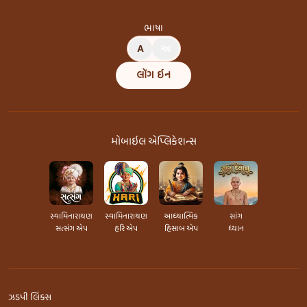
ભાષા
A
અ
લૉગ ઇન
મોબાઇલ એપ્લિકેશન્સ
સ્વામિનારાયણ
સ્વામિનારાયણ
આધ્યાત્મિક
સાંગ
સત્સંગ એપ
હરિ એપ
હિસાબ એપ
ધ્યાન
ઝડપી લિંક્સ