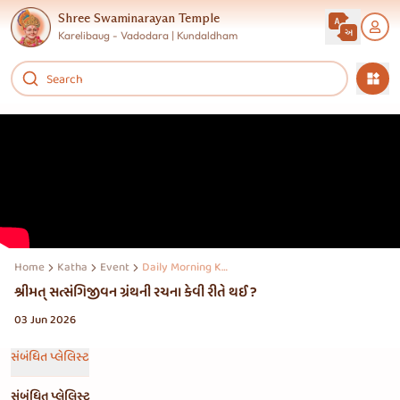
Shree Swaminarayan Temple
Karelibaug - Vadodara | Kundaldham
Home
Katha
Event
Daily Morning Katha
શ્રીમત્‌ સત્સંગિજીવન ગ્રંથની રચના કેવી રીતે થઈ ?
03 Jun 2026
સંબંધિત પ્લેલિસ્ટ
સંબંધિત પ્લેલિસ્ટ