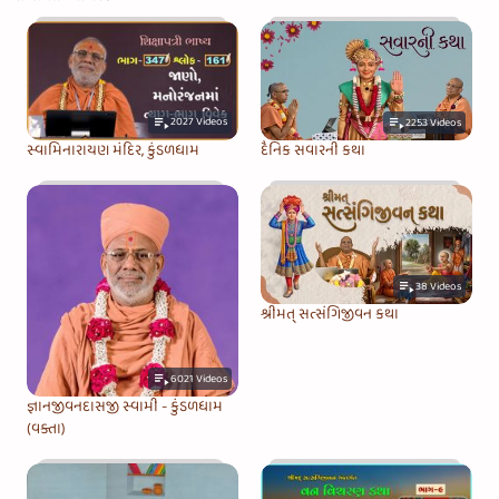
2027
Videos
2253
Videos
સ્વામિનારાયણ મંદિર, કુંડળધામ
દૈનિક સવારની કથા
38
Videos
શ્રીમત્‌ સત્સંગિજીવન કથા
6021
Videos
જ્ઞાનજીવનદાસજી સ્વામી - કુંડળધામ
(વક્તા)