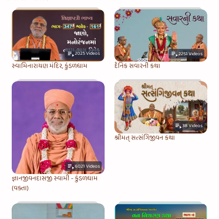
2025
Videos
2251
Videos
સ્વામિનારાયણ મંદિર, કુંડળધામ
દૈનિક સવારની કથા
38
Videos
શ્રીમત્‌ સત્સંગિજીવન કથા
6021
Videos
જ્ઞાનજીવનદાસજી સ્વામી - કુંડળધામ
(વક્તા)