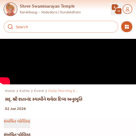
Shree Swaminarayan Temple
Karelibaug - Vadodara | Kundaldham
Home
Katha
Event
Daily Morning Katha
સદ્. શ્રી શતાનંદ સ્વામીને થયેલ દિવ્ય અનુભૂતિ
02 Jun 2026
સંબંધિત પ્લેલિસ્ટ
સંબંધિત પ્લેલિસ્ટ