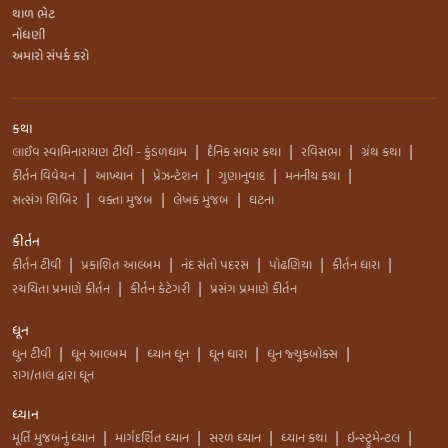
થાળ ભેટ
નોંધણી
અમારો સંપર્ક કરો
કથા
લાઈવ સ્વામિનારાયણ ટીવી - કુંડળધામ
દૈનિક સવાર કથા
રવિસભા
ગ્રંથ કથા
|
|
|
|
કીર્તન વિવેચન
આખ્યાન
પ્રેઝન્ટેશન
ગુણાનુવાદ
મનનીય કથા
|
|
|
|
|
સત્સંગ શિબિર
વક્તા મુજબ
લેખક મુજબ
ઘટના
|
|
|
કીર્તન
કીર્તન ટીવી
પ્રકાશિત આલ્બમ
નંદ સંતો પદરસ
પોઢણિયા
કીર્તન ધારા
|
|
|
|
|
રચયિતા પ્રમાણે કીર્તન
કીર્તન કેટેગરી
પ્રસંગ પ્રમાણે કીર્તન
|
|
ધૂન
ધુન ટીવી
ધૂન આલ્બમ
ધ્યાન ધુન
ધૂન ધારા
ધુન જ્યુકબોક્સ
|
|
|
|
|
રાગ/તાલ દ્વારા ધૂન
ધ્યાન
મૂર્તિ મુજબનું ધ્યાન
માર્ગદર્શિત ધ્યાન
સરળ ધ્યાન
ધ્યાન કથા
ઇન્સ્ટ્રુમેન્ટલ
|
|
|
|
|