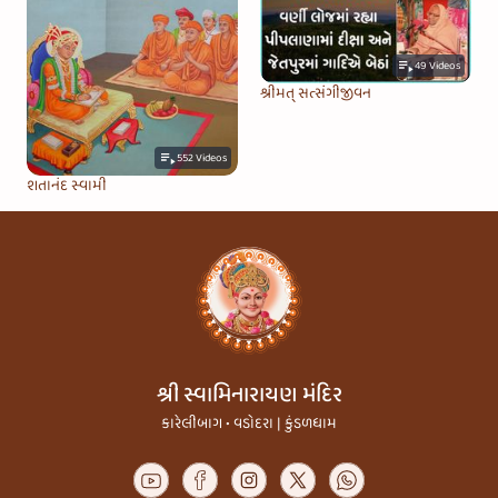
49
Videos
શ્રીમત્ સત્સંગીજીવન
552
Videos
શતાનંદ સ્વામી
શ્રી સ્વામિનારાયણ મંદિર
કારેલીબાગ • વડોદરા | કુંડળધામ