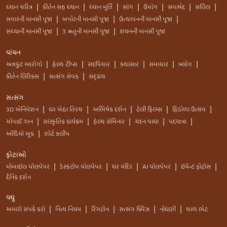
ધ્યાન ચરિત્ર
કીર્તન સહ ધ્યાન
ધ્યાન મૂર્તિ
સાંગ
ઉપાંગ
સપાર્ષદ
સલિલ
|
|
|
|
|
|
|
સવારની માનસી પૂજા
બપોરની માનસી પૂજા
ઉત્થાપનની માનસી પૂજા
|
|
|
સંધ્યાની માનસી પૂજા
3 ઋતુની માનસી પૂજા
શયનની માનસી પૂજા
|
|
વાંચન
અન્નકુટ આરોગો
હેલ્થ ટીપ્સ
સદવિચાર
કથાસાર
સમાચાર
બ્લોગ
|
|
|
|
|
|
કીર્તન લિરિક્સ
સત્સંગ સેવક
સદ્ગ્રંથ
|
|
સત્સંગ
3D એનિમેશન
ઘર બેઠા તિરથ
અભિષેક દર્શન
ટેલી ફિલ્મ્સ
હિંડોળા ઉત્સવ
|
|
|
|
|
ચોપાઈ ગાન
સાંસ્કૃતિક કાર્યક્રમ
હેલ્થ સેમિનાર
ચંદન વાઘા
પદયાત્રા
|
|
|
|
|
ઑડિયો બુક
શોર્ટ કલીપ
|
ફોટાઓ
મોબાઇલ વોલપેપર
ડેસ્કટોપ વોલપેપર
ઘર મંદિર
AI વૉલપેપર
ઇવેન્ટ ફોટોસ
|
|
|
|
|
દૈનિક દર્શન
વધુ
અમારો સંપર્ક કરો
નિત્ય નિયમ
રિંગટોન
સત્સંગ ક્વિઝ
નોંધણી
થાળ ભેટ
|
|
|
|
|