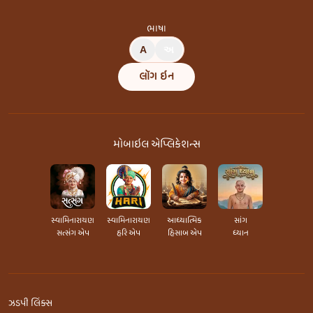
ભાષા
A
અ
લૉગ ઇન
મોબાઇલ એપ્લિકેશન્સ
સ્વામિનારાયણ
સ્વામિનારાયણ
આધ્યાત્મિક
સાંગ
સત્સંગ એપ
હરિ એપ
હિસાબ એપ
ધ્યાન
ઝડપી લિંક્સ