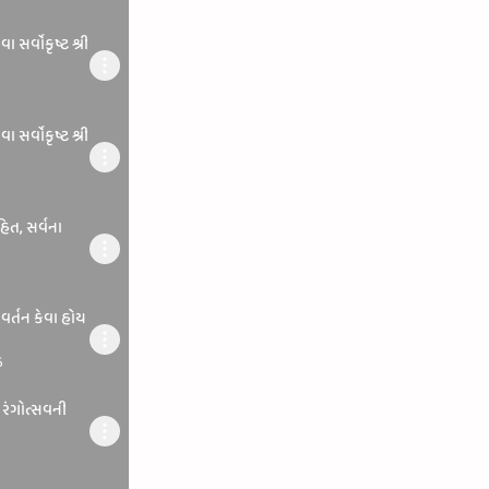
 સર્વોકૃષ્ટ શ્રી
 સર્વોકૃષ્ટ શ્રી
હિત, સર્વના
ર્તન કેવા હોય
6
 રંગોત્સવની
6