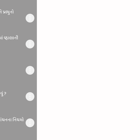
 પ્રભુનો
ં વ્હાલાની
વું ?
થ વાંચનના નિયમો