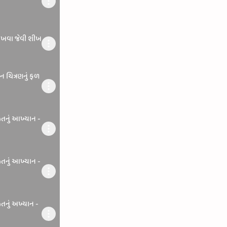
 રાખવા જેવી શીખ
શન ચિત્રણનું ફળ
જીતનું આખ્યાન -
જીતનું આખ્યાન -
ીતનું અખ્યાન -