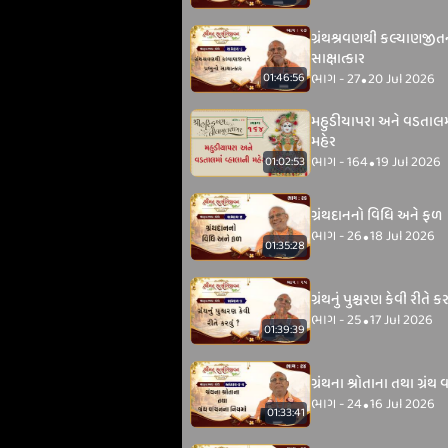
ગ્રંથશ્રવણથી કલ્યાણજીતને
સાક્ષાત્કાર
ભાગ - 27
20 Jul 2026
01:46:56
•
મહુડીયાપરા અને વડતાલમા
મહેર
ભાગ - 164
19 Jul 2026
01:02:53
•
ગ્રંથદાનનો વિધિ અને ફળ
ભાગ - 26
18 Jul 2026
•
01:35:28
ગ્રંથનું પુ​​​​શ્ચરણ કેવી રીતે કર
ભાગ - 25
17 Jul 2026
•
01:39:39
ગ્રંથના શ્રોતાના તથા ગ્રં
ભાગ - 24
16 Jul 2026
•
01:33:41