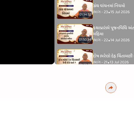
ગ્રંથ વાંચનમાં નિયમો
ભાગ - 23
15 Jul 2026
•
01:34:52
કથાપ્રારંભે પૂજનવિધિ અંત
મહિમા
ભાગ - 22
14 Jul 2026
01:50:34
•
દોષ ભરેલો દેહ ચિંતામણી ક
ભાગ - 21
13 Jul 2026
•
01:37:29
વડતાલમાં લાલની લલિ
ભાગ - 163
12 Jul 2026
•
01:01:38