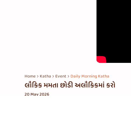
Home
Katha
Event
Daily Morning Katha
લૌકિક મમતા છોડી અલૌકિકમાં કરો
20 May 2026
સંબંધિત પ્લેલિસ્ટ