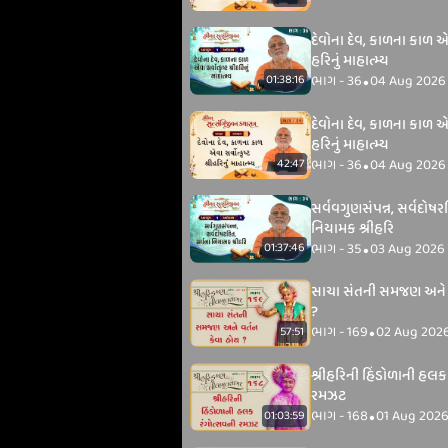
દેવોના દેવ, કાળના કાળ એવા
હરિનું માહાત્મ્ય
ભાગ - 36
04 Aug 2026
01:38:16
•
દેવોના દેવ, કાળના કાળ એવા
હરિનું માહાત્મ્ય
ભાગ - 36
04 Aug 2026
42:47
•
સર્વવગુણસંપન્ન, સર્વદોષર
નિયામક શ્રીહરિ
ભાગ - 35
03 Aug 2026
01:37:46
•
સાચા સંતની સમજણ અને વ
?
ભાગ - 169
02 Aug 202
57:51
•
શ્રીહરિની હિંડોળાની હલક
રમઝટ
ભાગ - 168
01 Aug 202
01:03:59
•