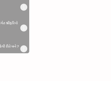
ર્ગત શ્રીહરિનો
ેવી રીતે બને ?
ત લીલાઓ