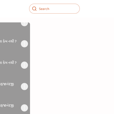
 શા માટે ?
ા કેમ નથી ?
ા કેમ નથી ?
હજાનંદજી
હજાનંદજી