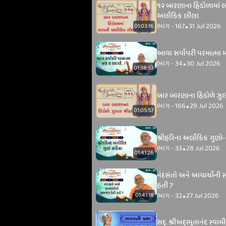
૧૨ બારણાના હિંડોળામાં 
અલૌકિક લીલા
ભાગ - 167
31 Jul 2026
01:03:16
•
આવા સર્વોપરી પરમાત્મા મળે
ભાગ - 34
30 Jul 2026
•
01:38:53
બાર બારણાના હિંડોળે ઝુલ
ભાગ - 166
29 Jul 2026
•
01:05:57
શ્રીહરિના અલૌકિક ગુણો
ભાગ - 33
28 Jul 2026
•
01:41:26
નંદસંતો અને આચાર્યોની
હતી ?
ભાગ - 32
27 Jul 2026
01:41:18
•
સદ્‌. શ્રીઅદ્‌ભુતાનંદ સ્વા