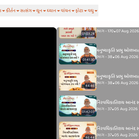
ટ્રેક
(2247)
ા
કીર્તન
સત્સંગ
ધૂન
ધ્યાન
વાંચન
ફોટા
વધુ
સંતો પ્રભુને પ્રાણથી પ્યારા
ભાગ - 170
07 Aug 2026
•
01:03:28
મનુષ્યાકૃતિ પ્રભુ ઓળખાત
ભાગ - 38
06 Aug 2026
•
01:41:30
મનુષ્યાકૃતિ પ્રભુ ઓળખાત
ભાગ - 38
06 Aug 2026
•
44:46
નિરવધિકાતિશય આનંદ સ
ભાગ - 37
05 Aug 2026
•
01:42:07
નિરવધિકાતિશય આનંદ સ
ભાગ - 37
05 Aug 2026
•
46:44