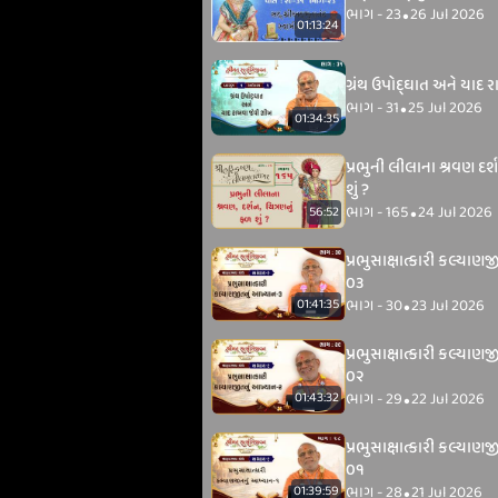
ભાગ - 23
26 Jul 2026
•
01:13:24
ગ્રંથ ઉપોદ્‌ઘાત અને યાદ
ભાગ - 31
25 Jul 2026
•
01:34:35
પ્રભુની લીલાના શ્રવણ દર્
શું ?
ભાગ - 165
24 Jul 2026
56:52
•
પ્રભુસાક્ષાત્કારી કલ્યાણ
૦૩
ભાગ - 30
23 Jul 2026
01:41:35
•
પ્રભુસાક્ષાત્કારી કલ્યાણ
૦૨
ભાગ - 29
22 Jul 2026
01:43:32
•
પ્રભુસાક્ષાત્કારી કલ્યાણજ
૦૧
ભાગ - 28
21 Jul 2026
01:39:59
•