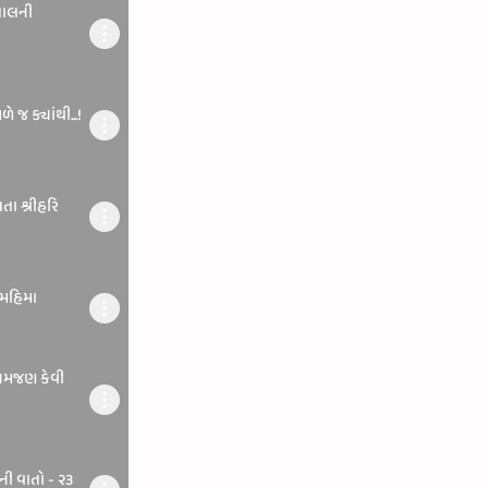
લાલની
 જ ક્યાંથી...!
તા શ્રીહરિ
-મહિમા
 સમજણ કેવી
મીની વાતો - ૨૩