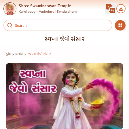
Shree Swaminarayan Temple
Karelibaug - Vadodara | Kundaldham
સ્વપ્ના જેવો સંસાર
હોમ
બ્લોગ
સ્વપ્ના જેવો સંસાર