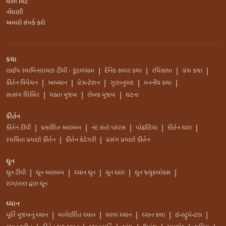
થાળ ભેટ
નોંધણી
અમારો સંપર્ક કરો
કથા
લાઈવ સ્વામિનારાયણ ટીવી - કુંડળધામ
દૈનિક સવાર કથા
રવિસભા
ગ્રંથ કથા
|
|
|
|
કીર્તન વિવેચન
આખ્યાન
પ્રેઝન્ટેશન
ગુણાનુવાદ
મનનીય કથા
|
|
|
|
|
સત્સંગ શિબિર
વક્તા મુજબ
લેખક મુજબ
ઘટના
|
|
|
કીર્તન
કીર્તન ટીવી
પ્રકાશિત આલ્બમ
નંદ સંતો પદરસ
પોઢણિયા
કીર્તન ધારા
|
|
|
|
|
રચયિતા પ્રમાણે કીર્તન
કીર્તન કેટેગરી
પ્રસંગ પ્રમાણે કીર્તન
|
|
ધૂન
ધુન ટીવી
ધૂન આલ્બમ
ધ્યાન ધુન
ધૂન ધારા
ધુન જ્યુકબોક્સ
|
|
|
|
|
રાગ/તાલ દ્વારા ધૂન
ધ્યાન
મૂર્તિ મુજબનું ધ્યાન
માર્ગદર્શિત ધ્યાન
સરળ ધ્યાન
ધ્યાન કથા
ઇન્સ્ટ્રુમેન્ટલ
|
|
|
|
|