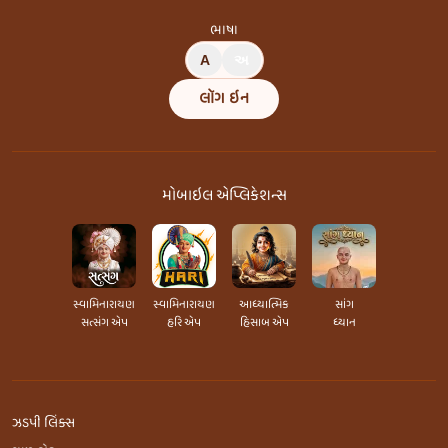
ભાષા
A
અ
લૉગ ઇન
મોબાઇલ એપ્લિકેશન્સ
સ્વામિનારાયણ
સ્વામિનારાયણ
આધ્યાત્મિક
સાંગ
સત્સંગ એપ
હરિ એપ
હિસાબ એપ
ધ્યાન
ઝડપી લિંક્સ