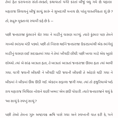
તેમાં હેત કરાવનારા સંતો-ભક્તો,
કથાવાર્તા વગેરે કરતાં બીજું વધુ ગમે છે.
વહાલા
મહારાજ સિવાયનું બીજું સાચું,
સારું ને સુખદાયી મનાય છે;
પરંતુ વાસ્તવિકતા શું છે ?
તો,
સદ્ગુરુ મુક્તાનંદ સ્વામી કહે છે કે —
પછી જનકરાજા કુંભારને ઘેર ગયા ને માટીનું વાસણ માગ્યું.
ત્યારે કુંભાર પણ તેમને
ગાળ્યો ભાંડવા મંડી પડ્યો.
પછી તો નિરાશ થઈને જનકરાજા ઉકરડામાંથી એક ભાંગેલું
માટીનું વાસણ લઈ સદાવ્રતમાં ગયા ને તેમાં ખીચડી લીધી.
પછી ખાવા માટે એક ખૂણો
શોધ્યો.
ત્યાં બે સાંઢ બાઝતા હતા,
તે બાઝતાં બાઝતાં જનકરાજા ઊભા હતા ત્યાં આવી
ગયા.
વાગી જવાની બીકથી ને ખીચડી પડી જવાની બીકથી તે ઓટલે ચડી ગયા ને
બીકમાં ને બીકમાં ઊંઘ ઊડી ગઈ.
એકદમ સફાળા જાગી ગયા.
ત્યાં તો હજૂરિયાએ ‘બડે
રાવ મહારાજ મિથિલા નરેશને ઘણી ખમ્મા.’ એમ છડી પોકારી.
ત્યારે જનકરાજાને થયું કે
‘આ સાચું કે સ્વપ્નું સાચું ?
પછી તેઓ તેમના ગુરુ અષ્ટાવક્ર ઋષિ પાસે ગયા અને સ્વપ્નાની વાત કરી કે,
‘મને