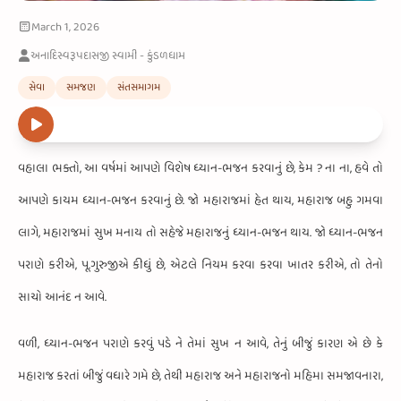
March 1, 2026
અનાદિસ્વરૂપદાસજી સ્વામી - કુંડળધામ
સેવા
સમજણ
સંતસમાગમ
વહાલા ભક્તો,
આ વર્ષમાં આપણે વિશેષ ધ્યાન-ભજન કરવાનું છે,
કેમ ?
ના ના,
હવે તો
આપણે કાયમ ધ્યાન-ભજન કરવાનું છે.
જો મહારાજમાં હેત થાય,
મહારાજ બહુ ગમવા
લાગે,
મહારાજમાં સુખ મનાય તો સહેજે મહારાજનું ધ્યાન-ભજન થાય.
જો ધ્યાન-ભજન
પરાણે કરીએ,
પૂ.ગુરુજીએ કીધું છે,
એટલે નિયમ કરવા કરવા ખાતર કરીએ,
તો તેનો
સાચો આનંદ ન આવે.
વળી,
ધ્યાન-ભજન પરાણે કરવું પડે ને તેમાં સુખ ન આવે,
તેનું બીજું કારણ એ છે કે
મહારાજ કરતાં બીજું વધારે ગમે છે,
તેથી મહારાજ અને મહારાજનો મહિમા સમજાવનારા,