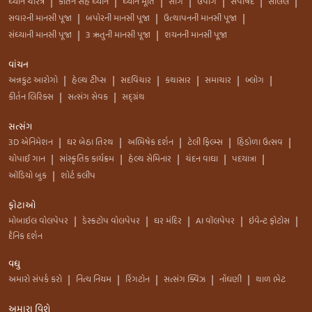
ધ્યાન ચરિત્ર
કીર્તન સહ ધ્યાન
ધ્યાન મૂર્તિ
સાંગ
ઉપાંગ
સપાર્ષદ
સલિલ
|
|
|
|
|
|
|
સવારની માનસી પૂજા
બપોરની માનસી પૂજા
ઉત્થાપનની માનસી પૂજા
|
|
|
સંધ્યાની માનસી પૂજા
3 ઋતુની માનસી પૂજા
શયનની માનસી પૂજા
|
|
વાંચન
અન્નકુટ આરોગો
હેલ્થ ટીપ્સ
સદવિચાર
કથાસાર
સમાચાર
બ્લોગ
|
|
|
|
|
|
કીર્તન લિરિક્સ
સત્સંગ સેવક
સદ્ગ્રંથ
|
|
સત્સંગ
3D એનિમેશન
ઘર બેઠા તિરથ
અભિષેક દર્શન
ટેલી ફિલ્મ્સ
હિંડોળા ઉત્સવ
|
|
|
|
|
ચોપાઈ ગાન
સાંસ્કૃતિક કાર્યક્રમ
હેલ્થ સેમિનાર
ચંદન વાઘા
પદયાત્રા
|
|
|
|
|
ઑડિયો બુક
શોર્ટ કલીપ
|
ફોટાઓ
મોબાઇલ વોલપેપર
ડેસ્કટોપ વોલપેપર
ઘર મંદિર
AI વૉલપેપર
ઇવેન્ટ ફોટોસ
|
|
|
|
|
દૈનિક દર્શન
વધુ
અમારો સંપર્ક કરો
નિત્ય નિયમ
રિંગટોન
સત્સંગ ક્વિઝ
નોંધણી
થાળ ભેટ
|
|
|
|
|
અમારા વિશે