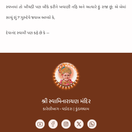
સ્વપ્નમાં તો ખીચડી પણ બીકે કરીને ખવાણી નહિ અને અત્યારે હું રાજા છું;
એ બેમાં
સાચું શું ?
’ ગુરુદેવે જવાબ આપ્યો કે,
દેવાનંદ સ્વામી પણ કહે છે કે —
શ્રી સ્વામિનારાયણ મંદિર
કારેલીબાગ • વડોદરા | કુંડળધામ