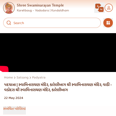
Shree Swaminarayan Temple
Karelibaug - Vadodara | Kundaldham
Home
Satsang
Padyatra
પદયાત્રા | સ્વામિનારાયણ મંદિર, કારેલીબાગ થી સ્વામિનારાયણ મંદિર, વાડી -
વડોદરા થી સ્વામિનારાયણ મંદિર, કારેલીબાગ
22 May 2024
સંબંધિત પ્લેલિસ્ટ