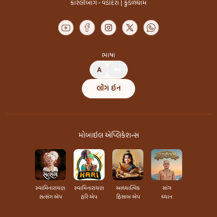
કારેલીબાગ • વડોદરા | કુંડળધામ
ભાષા
A
અ
લૉગ ઇન
મોબાઇલ એપ્લિકેશન્સ
સ્વામિનારાયણ
સ્વામિનારાયણ
આધ્યાત્મિક
સાંગ
સત્સંગ એપ
હરિ એપ
હિસાબ એપ
ધ્યાન