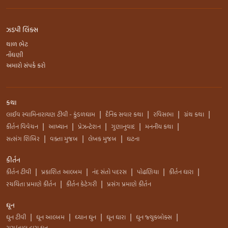
ઝડપી લિંક્સ
થાળ ભેટ
નોંધણી
અમારો સંપર્ક કરો
કથા
લાઈવ સ્વામિનારાયણ ટીવી - કુંડળધામ
દૈનિક સવાર કથા
રવિસભા
ગ્રંથ કથા
|
|
|
|
કીર્તન વિવેચન
આખ્યાન
પ્રેઝન્ટેશન
ગુણાનુવાદ
મનનીય કથા
|
|
|
|
|
સત્સંગ શિબિર
વક્તા મુજબ
લેખક મુજબ
ઘટના
|
|
|
કીર્તન
કીર્તન ટીવી
પ્રકાશિત આલ્બમ
નંદ સંતો પદરસ
પોઢણિયા
કીર્તન ધારા
|
|
|
|
|
રચયિતા પ્રમાણે કીર્તન
કીર્તન કેટેગરી
પ્રસંગ પ્રમાણે કીર્તન
|
|
ધૂન
ધુન ટીવી
ધૂન આલ્બમ
ધ્યાન ધુન
ધૂન ધારા
ધુન જ્યુકબોક્સ
|
|
|
|
|