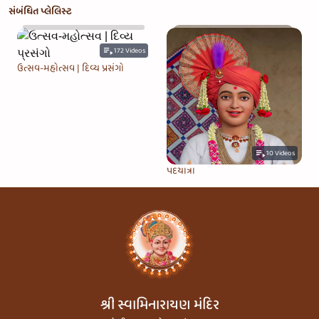
સંબંધિત પ્લેલિસ્ટ
172
Videos
ઉત્સવ-મહોત્સવ | દિવ્ય પ્રસંગો
10
Videos
પદયાત્રા
શ્રી સ્વામિનારાયણ મંદિર