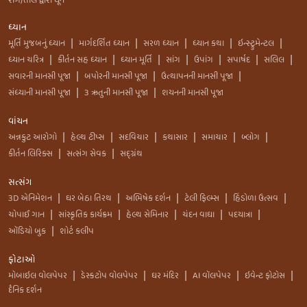
રાગ/તાલ દ્વારા ધૂન
ધ્યાન
મૂર્તિ મુજબનું ધ્યાન
માર્ગદર્શિત ધ્યાન
સરળ ધ્યાન
ધ્યાન કથા
ઇન્સ્ટ્રુમેન્ટલ
|
|
|
|
|
ધ્યાન ચરિત્ર
કીર્તન સહ ધ્યાન
ધ્યાન મૂર્તિ
સાંગ
ઉપાંગ
સપાર્ષદ
સલિલ
|
|
|
|
|
|
|
સવારની માનસી પૂજા
બપોરની માનસી પૂજા
ઉત્થાપનની માનસી પૂજા
|
|
|
સંધ્યાની માનસી પૂજા
3 ઋતુની માનસી પૂજા
શયનની માનસી પૂજા
|
|
વાંચન
અન્નકુટ આરોગો
હેલ્થ ટીપ્સ
સદવિચાર
કથાસાર
સમાચાર
બ્લોગ
|
|
|
|
|
|
કીર્તન લિરિક્સ
સત્સંગ સેવક
સદ્ગ્રંથ
|
|
સત્સંગ
3D એનિમેશન
ઘર બેઠા તિરથ
અભિષેક દર્શન
ટેલી ફિલ્મ્સ
હિંડોળા ઉત્સવ
|
|
|
|
|
ચોપાઈ ગાન
સાંસ્કૃતિક કાર્યક્રમ
હેલ્થ સેમિનાર
ચંદન વાઘા
પદયાત્રા
|
|
|
|
|
ઑડિયો બુક
શોર્ટ કલીપ
|
ફોટાઓ
મોબાઇલ વોલપેપર
ડેસ્કટોપ વોલપેપર
ઘર મંદિર
AI વૉલપેપર
ઇવેન્ટ ફોટોસ
|
|
|
|
|
દૈનિક દર્શન