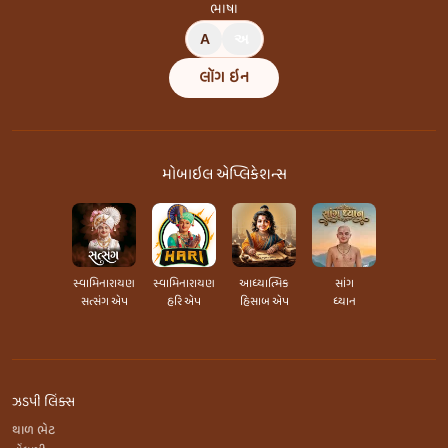
ભાષા
A
અ
લૉગ ઇન
મોબાઇલ એપ્લિકેશન્સ
સ્વામિનારાયણ
સ્વામિનારાયણ
આધ્યાત્મિક
સાંગ
સત્સંગ એપ
હરિ એપ
હિસાબ એપ
ધ્યાન
ઝડપી લિંક્સ
થાળ ભેટ