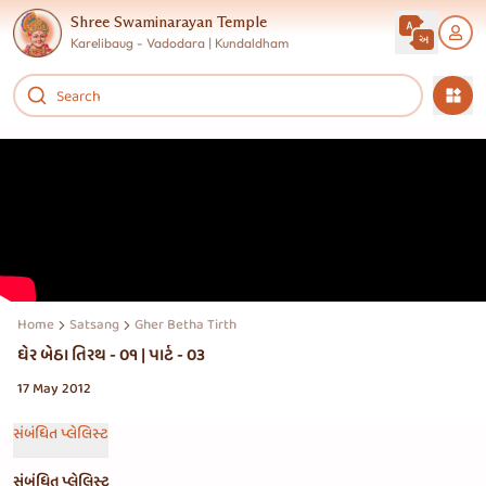
Shree Swaminarayan Temple
Karelibaug - Vadodara | Kundaldham
Home
Satsang
Gher Betha Tirth
ઘેર બેઠા તિરથ - ૦૧ | પાર્ટ - ૦૩
17 May 2012
સંબંધિત પ્લેલિસ્ટ
સંબંધિત પ્લેલિસ્ટ