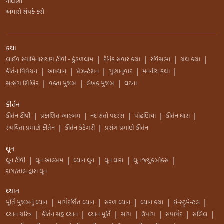
નોંધણી
અમારો સંપર્ક કરો
કથા
લાઈવ સ્વામિનારાયણ ટીવી - કુંડળધામ
દૈનિક સવાર કથા
રવિસભા
ગ્રંથ કથા
|
|
|
|
કીર્તન વિવેચન
આખ્યાન
પ્રેઝન્ટેશન
ગુણાનુવાદ
મનનીય કથા
|
|
|
|
|
સત્સંગ શિબિર
વક્તા મુજબ
લેખક મુજબ
ઘટના
|
|
|
કીર્તન
કીર્તન ટીવી
પ્રકાશિત આલ્બમ
નંદ સંતો પદરસ
પોઢણિયા
કીર્તન ધારા
|
|
|
|
|
રચયિતા પ્રમાણે કીર્તન
કીર્તન કેટેગરી
પ્રસંગ પ્રમાણે કીર્તન
|
|
ધૂન
ધુન ટીવી
ધૂન આલ્બમ
ધ્યાન ધુન
ધૂન ધારા
ધુન જ્યુકબોક્સ
|
|
|
|
|
રાગ/તાલ દ્વારા ધૂન
ધ્યાન
મૂર્તિ મુજબનું ધ્યાન
માર્ગદર્શિત ધ્યાન
સરળ ધ્યાન
ધ્યાન કથા
ઇન્સ્ટ્રુમેન્ટલ
|
|
|
|
|
ધ્યાન ચરિત્ર
કીર્તન સહ ધ્યાન
ધ્યાન મૂર્તિ
સાંગ
ઉપાંગ
સપાર્ષદ
સલિલ
|
|
|
|
|
|
|