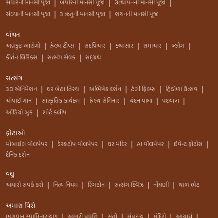
સવારની માનસી પૂજા
બપોરની માનસી પૂજા
ઉત્થાપનની માનસી પૂજા
|
|
|
સંધ્યાની માનસી પૂજા
3 ઋતુની માનસી પૂજા
શયનની માનસી પૂજા
|
|
વાંચન
અન્નકુટ આરોગો
હેલ્થ ટીપ્સ
સદવિચાર
કથાસાર
સમાચાર
બ્લોગ
|
|
|
|
|
|
કીર્તન લિરિક્સ
સત્સંગ સેવક
સદ્ગ્રંથ
|
|
સત્સંગ
3D એનિમેશન
ઘર બેઠા તિરથ
અભિષેક દર્શન
ટેલી ફિલ્મ્સ
હિંડોળા ઉત્સવ
|
|
|
|
|
ચોપાઈ ગાન
સાંસ્કૃતિક કાર્યક્રમ
હેલ્થ સેમિનાર
ચંદન વાઘા
પદયાત્રા
|
|
|
|
|
ઑડિયો બુક
શોર્ટ કલીપ
|
ફોટાઓ
મોબાઇલ વોલપેપર
ડેસ્કટોપ વોલપેપર
ઘર મંદિર
AI વૉલપેપર
ઇવેન્ટ ફોટોસ
|
|
|
|
|
દૈનિક દર્શન
વધુ
અમારો સંપર્ક કરો
નિત્ય નિયમ
રિંગટોન
સત્સંગ ક્વિઝ
નોંધણી
થાળ ભેટ
|
|
|
|
|
અમારા વિશે
ભગવાન સ્વામિનારાયણ
અમારી પ્રવૃત્તિ
સંતો
સંપ્રદાય
મંદિરો
આચાર્ય
|
|
|
|
|
|