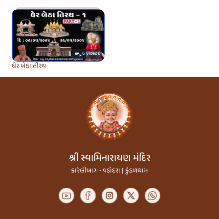
6
Videos
ઘેર બેઠા તીરથ
શ્રી સ્વામિનારાયણ મંદિર
કારેલીબાગ • વડોદરા | કુંડળધામ