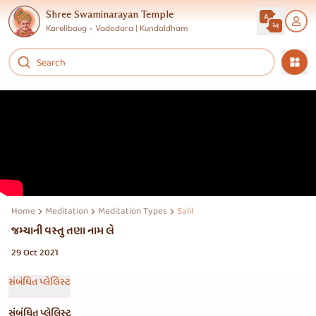
Shree Swaminarayan Temple
Karelibaug - Vadodara | Kundaldham
Home
Meditation
Meditation Types
Salil
જમ્યાની વસ્તુ તણા નામ લે
29 Oct 2021
સંબંધિત પ્લેલિસ્ટ
સંબંધિત પ્લેલિસ્ટ