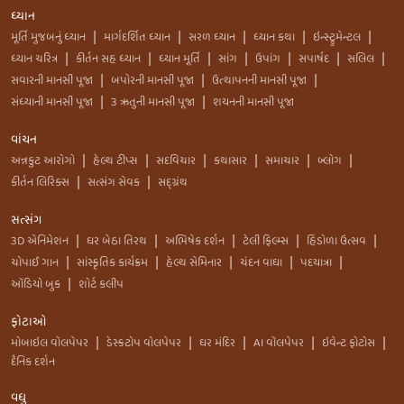
ધ્યાન
મૂર્તિ મુજબનું ધ્યાન
માર્ગદર્શિત ધ્યાન
સરળ ધ્યાન
ધ્યાન કથા
ઇન્સ્ટ્રુમેન્ટલ
|
|
|
|
|
ધ્યાન ચરિત્ર
કીર્તન સહ ધ્યાન
ધ્યાન મૂર્તિ
સાંગ
ઉપાંગ
સપાર્ષદ
સલિલ
|
|
|
|
|
|
|
સવારની માનસી પૂજા
બપોરની માનસી પૂજા
ઉત્થાપનની માનસી પૂજા
|
|
|
સંધ્યાની માનસી પૂજા
3 ઋતુની માનસી પૂજા
શયનની માનસી પૂજા
|
|
વાંચન
અન્નકુટ આરોગો
હેલ્થ ટીપ્સ
સદવિચાર
કથાસાર
સમાચાર
બ્લોગ
|
|
|
|
|
|
કીર્તન લિરિક્સ
સત્સંગ સેવક
સદ્ગ્રંથ
|
|
સત્સંગ
3D એનિમેશન
ઘર બેઠા તિરથ
અભિષેક દર્શન
ટેલી ફિલ્મ્સ
હિંડોળા ઉત્સવ
|
|
|
|
|
ચોપાઈ ગાન
સાંસ્કૃતિક કાર્યક્રમ
હેલ્થ સેમિનાર
ચંદન વાઘા
પદયાત્રા
|
|
|
|
|
ઑડિયો બુક
શોર્ટ કલીપ
|
ફોટાઓ
મોબાઇલ વોલપેપર
ડેસ્કટોપ વોલપેપર
ઘર મંદિર
AI વૉલપેપર
ઇવેન્ટ ફોટોસ
|
|
|
|
|
દૈનિક દર્શન
વધુ