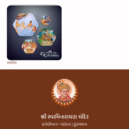
45
Videos
સલીલ
શ્રી સ્વામિનારાયણ મંદિર
કારેલીબાગ • વડોદરા | કુંડળધામ