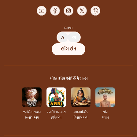
ભાષા
A
અ
લૉગ ઇન
મોબાઇલ એપ્લિકેશન્સ
સ્વામિનારાયણ
સ્વામિનારાયણ
આધ્યાત્મિક
સાંગ
સત્સંગ એપ
હરિ એપ
હિસાબ એપ
ધ્યાન