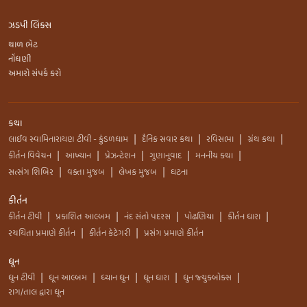
ઝડપી લિંક્સ
થાળ ભેટ
નોંધણી
અમારો સંપર્ક કરો
કથા
લાઈવ સ્વામિનારાયણ ટીવી - કુંડળધામ
દૈનિક સવાર કથા
રવિસભા
ગ્રંથ કથા
|
|
|
|
કીર્તન વિવેચન
આખ્યાન
પ્રેઝન્ટેશન
ગુણાનુવાદ
મનનીય કથા
|
|
|
|
|
સત્સંગ શિબિર
વક્તા મુજબ
લેખક મુજબ
ઘટના
|
|
|
કીર્તન
કીર્તન ટીવી
પ્રકાશિત આલ્બમ
નંદ સંતો પદરસ
પોઢણિયા
કીર્તન ધારા
|
|
|
|
|
રચયિતા પ્રમાણે કીર્તન
કીર્તન કેટેગરી
પ્રસંગ પ્રમાણે કીર્તન
|
|
ધૂન
ધુન ટીવી
ધૂન આલ્બમ
ધ્યાન ધુન
ધૂન ધારા
ધુન જ્યુકબોક્સ
|
|
|
|
|
રાગ/તાલ દ્વારા ધૂન